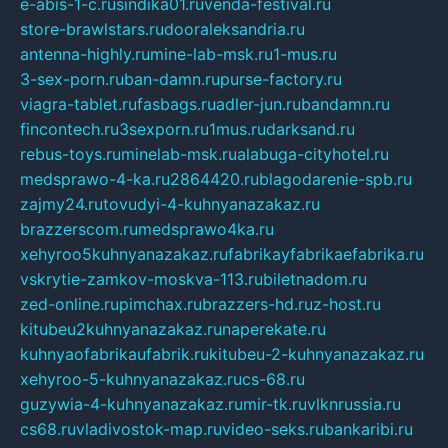
e-abis-1-c.ru
sindika01.ru
venda-festival.ru
store-brawlstars.ru
dooraleksandria.ru
antenna-highly.ru
mine-lab-msk.ru
1-mus.ru
3-sex-porn.ru
ban-damn.ru
purse-factory.ru
viagra-tablet.ru
fasbags.ru
adler-jun.ru
bandamn.ru
fincontech.ru
3sexporn.ru
1mus.ru
darksand.ru
rebus-toys.ru
minelab-msk.ru
alabuga-cityhotel.ru
medsprawo-4-ka.ru
2864420.ru
blagodarenie-spb.ru
zajmy24.ru
tovudyi-4-kuhnyanazakaz.ru
brazzerscom.ru
medsprawo4ka.ru
xehyroo5kuhnyanazakaz.ru
fabrikayfabrikaefabrika.ru
vskrytie-zamkov-moskva-113.ru
biletnadom.ru
zed-online.ru
pimchax.ru
brazzers-hd.ru
z-host.ru
kitubeu2kuhnyanazakaz.ru
naperekate.ru
kuhnyaofabrikaufabrik.ru
kitubeu-2-kuhnyanazakaz.ru
xehyroo-5-kuhnyanazakaz.ru
cs-68.ru
guzywia-4-kuhnyanazakaz.ru
mir-tk.ru
vlknrussia.ru
cs68.ru
vladivostok-map.ru
video-seks.ru
bankaribi.ru