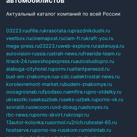
автомобилистов
Актуальный каталог компаний по всей России
03223.ru
ufille.ru
krasotata.ru
prazdnikdushi.ru
veetbox.ru
cinemapost.ru
ciam-fr.ru
kraft-you.ru
mega-press.ru
03223.ru
web-explore.ru
rastenuya.ru
eurovision-russia.ru
strah-news.ru
freeride-team.ru
itrack-24.ru
sexshopexpress.ru
autostudiopro.ru
alabuga-cityhotel.ru
pornv.ru
atlantpereezd.ru
bud-em-znakomye.ru
a-cdc.ru
elektrostal-news.ru
korolevremont-market.ru
budem-znakomye.ru
oooagrosnab.ru
fpodaso.ru
emfire.ru
pro-otdelky.ru
ukrasotki.ru
seksuzbek.ru
seks-uzbek.ru
porno-vk.ru
sovratili.ru
olecoon.ru
vd-dosug.ru
adonyev.ru
rbc-news.ru
porno-skvirt.ru
krospr.ru
13autor-kolonka.ru
sormol.ru
2rich.ru
hostel-65.ru
hostserve.ru
porno-na-russkom.ru
mishinlab.ru