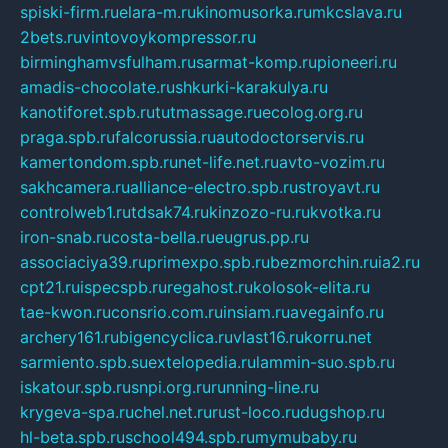
spiski-firm.ru
elara-m.ru
kinomusorka.ru
mkcslava.ru
2bets.ru
vintovoykompressor.ru
birminghamvsfulham.ru
sarmat-komp.ru
pioneeri.ru
amadis-chocolate.ru
shkurki-karakulya.ru
kanotiforet.spb.ru
tutmassage.ru
ecolog.org.ru
praga.spb.ru
falcorussia.ru
autodoctorservis.ru
kamertondom.spb.ru
net-life.net.ru
avto-vozim.ru
sakhcamera.ru
alliance-electro.spb.ru
stroyavt.ru
controlweb1.ru
tdsak74.ru
kinzozo-ru.ru
kvotka.ru
iron-snab.ru
costa-bella.ru
eugrus.pp.ru
associaciya39.ru
primexpo.spb.ru
bezmorchin.ru
ia2.ru
cpt21.ru
ispecspb.ru
regahost.ru
kolosok-elita.ru
tae-kwon.ru
consrio.com.ru
insiam.ru
avegainfo.ru
archery161.ru
bigencyclica.ru
vlast16.ru
korru.net
sarmiento.spb.su
extelopedia.ru
lammin-suo.spb.ru
iskatour.spb.ru
snpi.org.ru
running-line.ru
krygeva-spa.ru
chel.net.ru
rust-loco.ru
dugshop.ru
hl-beta.spb.ru
school494.spb.ru
mymubaby.ru