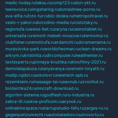
medic-today.ru
taksu.ru
comp123.ru
don-ykt.ru
teensvoice.ru
imgsharing.ru
domashnee-porno.ru
eva-elfie.ru
foto-tur.ru
biz-doska.ru
metropoltravel.ru
veslo-i-yakor.ru
borodino-media.ru
rostotsky.ru
regionufa.ru
weiss-bet.ru
zaryna.ru
casinotablet.ru
universalia.ru
remont-mebeli-moscow.ru
termomur.ru
clubfisher.ru
remstirufa.ru
erdamchi.ru
doramamama.ru
muraviovka-park.ru
worldofwoman.ru
clean-dreams.ru
arkrym.ru
kristinita.ru
dircomputer.ru
healthenter.ru
textexperts.ru
pivnaya-kruzhka.ru
kinofilmy-2021.ru
demolalapaluza.ru
tanyavanya.ru
remstir-tolyatti.ru
msdip.ru
jdol.ru
sokolovr.ru
newtech-spb.ru
rezemkleim.ru
massage-tai.ru
seonub.ru
zvonitut.ru
biolisichka24.ru
mncraft-download.ru
algoritm-sistema.ru
godflesh.ru
ru-industria.ru
zebra-tlt.ru
okna-proficom.ru
erynok.ru
onlinekinospace.ru
startupstudio-fefu.ru
zarges-ru.ru
gegenjustizunrecht.ru
autobalashov.ru
utrovortu.ru