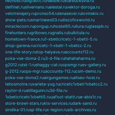
neznobi.ru
bigfatcc.ru
habble.ru
starbucksvia.ru
delfinet.ru
silvernano.ru
elestal.ru
vektor-doroga.ru
velotrenajery.ru
pronso54.ru
lenasever.ru
lovinskix.ru
show-pets.ru
smartnews03.ru
discofoxworld.ru
miraclecoon.ru
pongup.ru
hostel65.ru
liura.ru
glasspb.ru
firehunters.ru
gribowo.ru
gnalis.ru
bulkitula.ru
hometown-france.ru
1-xbeticricetc-1-xbetti-5.ru
shop-garena.ru
cricetc-1-xbetr-1-xbetcc-2.ru
one-life-story.ru
top-halyava.ru
accounts112.ru
poka-vse-doma-2.ru
3-d-file.ru
hahahaharms.ru
g2012.ru
tst-1.ru
shaggy-cat.ru
opsmgr.ru
ev-gallery.ru
g-2012.ru
ops-mgr.ru
accounts-112.ru
csm-demo.ru
poka-vse-doma2.ru
airgungames.ru
allseo-host.ru
tehosmotre.ru
varieta-yug.ru
cricetc1xbetr1xbetcc2.ru
raytor-d.ru
atillagunn.ru
3d-file.ru
1xbeticricetc1xbetti5.ru
uafoot-statti.ru
e-abis1c.ru
store-brawl-stars.ru
kts-services.ru
dark-sand.ru
sindika-01.ru
sp-life.ru
x-legion.ru
sib-archives.ru