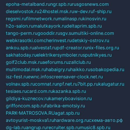
epoha-metalband.ru
ngr.spb.ru
rusgosnews.com
dieselvostok.ru
24hostel.msk.ru
w-dev.ru
f-ship.ru
regsmi.ru
filmnetwork.ru
malinasp.ru
kinosvin.ru
h2o-salon.ru
malutkayork.ru
deltaprim.spb.ru
tango-perm.ru
gooddir.ru
sgv.su
multiki-online.com
webkrasotki.com
cherinvest.ru
detskiy-ostrov.ru
ankou.spb.ru
alvesta1.ru
pdf-creator.ru
nix-files.org.ru
sakhatoday.ru
elektrikersymboler.ru
sputnikyes.ru
golf2club.msk.ru
aeforums.ru
zallclub.ru
multimodal.msk.ru
habaigry.ru
haikko.ru
sobakopedia.ru
isz-fest.ru
ewnc.info
screensaver-clock.net.ru
volnav.spb.ru
comnat.ru
npf.net.ru
7bit.pp.ru
kalugatur.ru
tesiaes.ru
card.com.ru
kazanka.spb.ru
gildiya-kuznecov.ru
kameryboavision.ru
griffoncom.spb.ru
fabrika-emotsiy.ru
PARK-MATROSOVA.RU
agat.spb.ru
avtoyurist-moskva1.ru
hardware.org.ru
схема-авто.рф
dg-lab.ru
angrup.ru
recruiter.spb.ru
music8.spb.ru