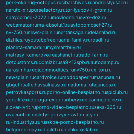
perk-oka.ru
g-octopus.ru
sibarchives.ru
andreislyusar.ru
naruto-x.ru
pursefactory.ru
tor-lyubov-i-grom.ru
spayderhed-2022.ru
movieone.ru
evro-dez.ru
webamator.ru
ma-absolut1.ru
avtopomosch27.ru
nv-750.ru
news-plain.ru
nertansaga.ru
delanalad.ru
dizfiles.ru
youtubefree.ru
aria-family.ru
roadli.ru
planeta-samara.ru
mysmartbuy.ru
matrasy-kemerovo.ru
ashanet.ru
trade-farm.ru
dotcustoms.ru
domizbrusa9x12spb.ru
autodamp.ru
narasimha.ru
djcommodities.ru
nv750.ru
x-ton.ru
newsplain.ru
cardvoice.ru
modopaper.ru
manunae.ru
gbget.ru
alfeihavsalnassr.ru
madoma.ru
tajuncos.ru
petrovkasports.ru
porno-online-besplatno.ru
splclub.ru
york-life.ru
doroga-expo.ru
ribery.ru
cleanmedicine.ru
slovar-ivrit.ru
porno-video-besplatno.ru
seks-365.ru
ovucontrol.ru
sloty-igrovyye-avtomaty.ru
ru-industriya.ru
russkoe-porno-besplatno.ru
belgorod-day.ru
digilith.ru
pichkurovlab.ru