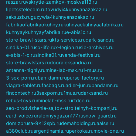
raszar.ru
vskrytie-zamkov-moskva113.ru
lipetsktelecom.ru
tovudyi4kuhnyanazakaz.ru
seksuzb.ru
guzywia4kuhnyanazakaz.ru
fabrikaofabrikaokuhny.ru
kuhnyaekuhnyaafabrika.ru
kuhnyaykuhnyayfabrika.ru
e-abis1c.ru
store-brawl-stars.ru
kts-services.ru
dark-sand.ru
sindika-01.ru
sp-life.ru
x-legion.ru
sib-archives.ru
e-abis-1-c.ru
sindika01.ru
venda-festival.ru
store-brawlstars.ru
dooraleksandria.ru
antenna-highly.ru
mine-lab-msk.ru
1-mus.ru
3-sex-porn.ru
ban-damn.ru
purse-factory.ru
viagra-tablet.ru
fasbags.ru
adler-jun.ru
bandamn.ru
fincontech.ru
3sexporn.ru
1mus.ru
darksand.ru
rebus-toys.ru
minelab-msk.ru
rtdco.ru
seo-prodvizhenie-sajtov-stroitelnyh-kompanij.ru
card-voice.ru
rulonnyygazon177.ru
snow-guard.ru
domizbrusa-9x12spb.ru
demaholding.ru
aalse.ru
a380club.ru
argentinamia.ru
perkoka.ru
movie-one.ru