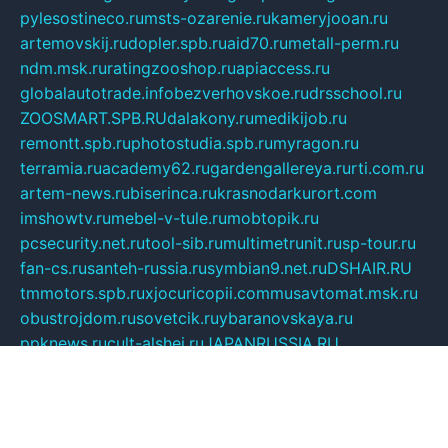
pylesostineco.ru
msts-ozarenie.ru
kameryjooan.ru
artemovskij.ru
dopler.spb.ru
aid70.ru
metall-perm.ru
ndm.msk.ru
ratingzooshop.ru
apiaccess.ru
globalautotrade.info
bezverhovskoe.ru
drsschool.ru
ZOOSMART.SPB.RU
dalakony.ru
medikijob.ru
remontt.spb.ru
photostudia.spb.ru
myragon.ru
terramia.ru
academy62.ru
gardengallereya.ru
rti.com.ru
artem-news.ru
biserinca.ru
krasnodarkurort.com
imshowtv.ru
mebel-v-tule.ru
mobtopik.ru
pcsecurity.net.ru
tool-sib.ru
multimetrunit.ru
sp-tour.ru
fan-cs.ru
santeh-russia.ru
symbian9.net.ru
DSHAIR.RU
tmmotors.spb.ru
xjocuricopii.com
musavtomat.msk.ru
obustrojdom.ru
sovetcik.ru
ybaranovskaya.ru
ppknews.ru
cult-alshei.ru
JAPANRUSSIA.RU
proekciyamebel.ru
imper-finans.ru
rim.org.ru
glamourai.ru
brassminus.ru
zabor-pro.ru
ftn.pp.ru
dorogoe58.ru
laimengpacker.ru
kuzova-zapchasti.ru
sageerp.ru
taxodrom.ru
dsrazvitie.ru
hardcity.net.ru