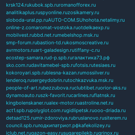
krsk124.ru
kubok.spb.ru
romanofforex.ru
analitikaplus.ru
spyonline.ru
zosikamery.ru
sloboda-ural.pp.ru
AUTO-COM.SU
hohota.net
alimy.ru
online-z.com
aromat-vostoka.ru
otdelkaexp.ru
mobilvest.ru
bbd.net.ru
mebelshop.msk.ru
smp-forum.ru
bastion-td.ru
kosmoscreative.ru
avrmotors.ru
art-galadesign.ru
tiffany-c.ru
ecostep-samara.ru
d-p.spb.ru
галактика73.рф
sko.com.ru
davitamebel-spb.ru
fotsis.ru
tesiaes.ru
kokoroyari.spb.ru
blesna-kazan.ru
mossilver.ru
lenderoq.ru
sergeydobrin.ru
tochkazvuka.msk.ru
people-of-art.ru
bezzubova.ru
clubtibet.ru
orior-aks.ru
dynamoauto.ru
szk-favorit.ru
carlines.ru
flatnsk.ru
kingbolenskaner.ru
alex-motor.ru
astroline.net.ru
act1.spb.ru
polyglot.com.ru
gidlipetsk.ru
ooo-driada.ru
detsad125.ru
mir-zdoroviya.ru
bruslanovo.ru
siterem.ru
council.spb.ru
лодкипатриот.рф
kafekolizey.ru
iclub.net.ru
gazon-easy.ru
sugarepilekb.ru
grinox.ru