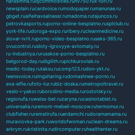
narasimha.ru
djcommodities.ru
nv750.ru
x-ton.ru
newsplain.ru
cardvoice.ru
modopaper.ru
manunae.ru
gbget.ru
alfeihavsalnassr.ru
madoma.ru
tajuncos.ru
petrovkasports.ru
porno-online-besplatno.ru
splclub.ru
york-life.ru
doroga-expo.ru
ribery.ru
cleanmedicine.ru
slovar-ivrit.ru
porno-video-besplatno.ru
seks-365.ru
ovucontrol.ru
sloty-igrovyye-avtomaty.ru
ru-industriya.ru
russkoe-porno-besplatno.ru
belgorod-day.ru
digilith.ru
pichkurovlab.ru
medic-today.ru
taksu.ru
comp123.ru
don-ykt.ru
teensvoice.ru
imgsharing.ru
domashnee-porno.ru
eva-elfie.ru
foto-tur.ru
biz-doska.ru
metropoltravel.ru
veslo-i-yakor.ru
borodino-media.ru
rostotsky.ru
regionufa.ru
weiss-bet.ru
zaryna.ru
casinotablet.ru
universalia.ru
remont-mebeli-moscow.ru
termomur.ru
clubfisher.ru
remstirufa.ru
erdamchi.ru
doramamama.ru
muraviovka-park.ru
worldofwoman.ru
clean-dreams.ru
arkrym.ru
kristinita.ru
dircomputer.ru
healthenter.ru