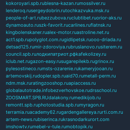
kokoroyari.spb.ru
blesna-kazan.ru
mossilver.ru
lenderoq.ru
sergeydobrin.ru
tochkazvuka.msk.ru
people-of-art.ru
bezzubova.ru
clubtibet.ru
orior-aks.ru
dynamoauto.ru
szk-favorit.ru
carlines.ru
flatnsk.ru
kingbolenskaner.ru
alex-motor.ru
astroline.net.ru
act1.spb.ru
polyglot.com.ru
gidlipetsk.ru
ooo-driada.ru
detsad125.ru
mir-zdoroviya.ru
bruslanovo.ru
siterem.ru
council.spb.ru
лодкипатриот.рф
kafekolizey.ru
iclub.net.ru
gazon-easy.ru
sugarepilekb.ru
grinox.ru
pylesostineco.ru
msts-ozarenie.ru
kameryjooan.ru
artemovskij.ru
dopler.spb.ru
aid70.ru
metall-perm.ru
ndm.msk.ru
ratingzooshop.ru
apiaccess.ru
globalautotrade.info
bezverhovskoe.ru
drsschool.ru
ZOOSMART.SPB.RU
dalakony.ru
medikijob.ru
remontt.spb.ru
photostudia.spb.ru
myragon.ru
terramia.ru
academy62.ru
gardengallereya.ru
rti.com.ru
artem-news.ru
biserinca.ru
krasnodarkurort.com
imshowtv.ru
mebel-v-tule.ru
mobtopik.ru