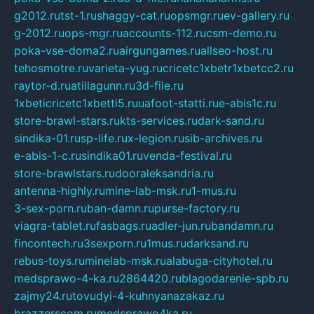
g2012.ru
tst-1.ru
shaggy-cat.ru
opsmgr.ru
ev-gallery.ru
g-2012.ru
ops-mgr.ru
accounts-112.ru
csm-demo.ru
poka-vse-doma2.ru
airgungames.ru
allseo-host.ru
tehosmotre.ru
varieta-yug.ru
cricetc1xbetr1xbetcc2.ru
raytor-d.ru
atillagunn.ru
3d-file.ru
1xbeticricetc1xbetti5.ru
uafoot-statti.ru
e-abis1c.ru
store-brawl-stars.ru
kts-services.ru
dark-sand.ru
sindika-01.ru
sp-life.ru
x-legion.ru
sib-archives.ru
e-abis-1-c.ru
sindika01.ru
venda-festival.ru
store-brawlstars.ru
dooraleksandria.ru
antenna-highly.ru
mine-lab-msk.ru
1-mus.ru
3-sex-porn.ru
ban-damn.ru
purse-factory.ru
viagra-tablet.ru
fasbags.ru
adler-jun.ru
bandamn.ru
fincontech.ru
3sexporn.ru
1mus.ru
darksand.ru
rebus-toys.ru
minelab-msk.ru
alabuga-cityhotel.ru
medsprawo-4-ka.ru
2864420.ru
blagodarenie-spb.ru
zajmy24.ru
tovudyi-4-kuhnyanazakaz.ru
brazzerscom.ru
medsprawo4ka.ru