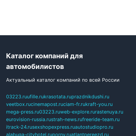
Каталог компаний для
автомобилистов
Актуальный каталог компаний по всей России
03223.ru
ufille.ru
krasotata.ru
prazdnikdushi.ru
veetbox.ru
cinemapost.ru
ciam-fr.ru
kraft-you.ru
mega-press.ru
03223.ru
web-explore.ru
rastenuya.ru
eurovision-russia.ru
strah-news.ru
freeride-team.ru
itrack-24.ru
sexshopexpress.ru
autostudiopro.ru
alabuga-cityhotel.ru
pornv.ru
atlantpereezd.ru