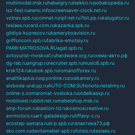
multimodal.msk.ru
habaigry.ru
haikko.ru
sobakopedia.ru
isz-fest.ru
ewnc.info
screensaver-clock.net.ru
volnav.spb.ru
comnat.ru
npf.net.ru
7bit.pp.ru
kalugatur.ru
tesiaes.ru
card.com.ru
kazanka.spb.ru
gildiya-kuznecov.ru
kameryboavision.ru
griffoncom.spb.ru
fabrika-emotsiy.ru
PARK-MATROSOVA.RU
agat.spb.ru
avtoyurist-moskva1.ru
hardware.org.ru
схема-авто.рф
dg-lab.ru
angrup.ru
recruiter.spb.ru
music8.spb.ru
krsk124.ru
kubok.spb.ru
romanofforex.ru
analitikaplus.ru
spyonline.ru
zosikamery.ru
sloboda-ural.pp.ru
AUTO-COM.SU
hohota.net
alimy.ru
online-z.com
aromat-vostoka.ru
otdelkaexp.ru
mobilvest.ru
bbd.net.ru
mebelshop.msk.ru
smp-forum.ru
bastion-td.ru
kosmoscreative.ru
avrmotors.ru
art-galadesign.ru
tiffany-c.ru
ecostep-samara.ru
d-p.spb.ru
галактика73.рф
sko.com.ru
davitamebel-spb.ru
fotsis.ru
tesiaes.ru