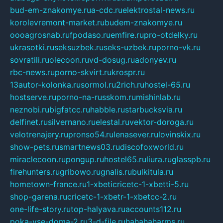
bud-em-znakomye.ru
a-cdc.ru
elektrostal-news.ru
korolevremont-market.ru
budem-znakomye.ru
oooagrosnab.ru
fpodaso.ru
emfire.ru
pro-otdelky.ru
ukrasotki.ru
seksuzbek.ru
seks-uzbek.ru
porno-vk.ru
sovratili.ru
olecoon.ru
vd-dosug.ru
adonyev.ru
rbc-news.ru
porno-skvirt.ru
krospr.ru
13autor-kolonka.ru
sormol.ru
2rich.ru
hostel-65.ru
hostserve.ru
porno-na-russkom.ru
mishinlab.ru
neznobi.ru
bigfatcc.ru
habble.ru
starbucksvia.ru
delfinet.ru
silvernano.ru
elestal.ru
vektor-doroga.ru
velotrenajery.ru
pronso54.ru
lenasever.ru
lovinskix.ru
show-pets.ru
smartnews03.ru
discofoxworld.ru
miraclecoon.ru
pongup.ru
hostel65.ru
liura.ru
glasspb.ru
firehunters.ru
gribowo.ru
gnalis.ru
bulkitula.ru
hometown-france.ru
1-xbeticricetc-1-xbetti-5.ru
shop-garena.ru
cricetc-1-xbetr-1-xbetcc-2.ru
one-life-story.ru
top-halyava.ru
accounts112.ru
poka-vse-doma-2.ru
3-d-file.ru
hahahaharms.ru