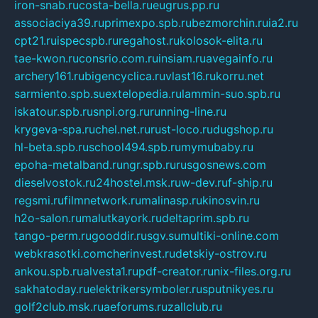
iron-snab.ru
costa-bella.ru
eugrus.pp.ru
associaciya39.ru
primexpo.spb.ru
bezmorchin.ru
ia2.ru
cpt21.ru
ispecspb.ru
regahost.ru
kolosok-elita.ru
tae-kwon.ru
consrio.com.ru
insiam.ru
avegainfo.ru
archery161.ru
bigencyclica.ru
vlast16.ru
korru.net
sarmiento.spb.su
extelopedia.ru
lammin-suo.spb.ru
iskatour.spb.ru
snpi.org.ru
running-line.ru
krygeva-spa.ru
chel.net.ru
rust-loco.ru
dugshop.ru
hl-beta.spb.ru
school494.spb.ru
mymubaby.ru
epoha-metalband.ru
ngr.spb.ru
rusgosnews.com
dieselvostok.ru
24hostel.msk.ru
w-dev.ru
f-ship.ru
regsmi.ru
filmnetwork.ru
malinasp.ru
kinosvin.ru
h2o-salon.ru
malutkayork.ru
deltaprim.spb.ru
tango-perm.ru
gooddir.ru
sgv.su
multiki-online.com
webkrasotki.com
cherinvest.ru
detskiy-ostrov.ru
ankou.spb.ru
alvesta1.ru
pdf-creator.ru
nix-files.org.ru
sakhatoday.ru
elektrikersymboler.ru
sputnikyes.ru
golf2club.msk.ru
aeforums.ru
zallclub.ru