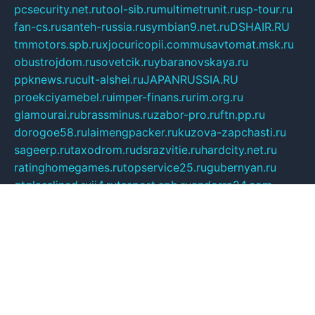
pcsecurity.net.ru
tool-sib.ru
multimetrunit.ru
sp-tour.ru
fan-cs.ru
santeh-russia.ru
symbian9.net.ru
DSHAIR.RU
tmmotors.spb.ru
xjocuricopii.com
musavtomat.msk.ru
obustrojdom.ru
sovetcik.ru
ybaranovskaya.ru
ppknews.ru
cult-alshei.ru
JAPANRUSSIA.RU
proekciyamebel.ru
imper-finans.ru
rim.org.ru
glamourai.ru
brassminus.ru
zabor-pro.ru
ftn.pp.ru
dorogoe58.ru
laimengpacker.ru
kuzova-zapchasti.ru
sageerp.ru
taxodrom.ru
dsrazvitie.ru
hardcity.net.ru
ratinghomegames.ru
topservice25.ru
gubernyan.ru
gtglasslined.ru
ii4.ru
tssport.spb.ru
andorra24.com
blackwallstreet.ru
oboimos.ru
optim-doors.com.ru
ikuch.ru
nycr.org.ru
npa21.ru
vremya-ch.spb.ru
desert000.ru
ivtorgi.ru
ifiori.ru
catalog-statei.ru
dcv.org.ru
spetsmaster174.ru
ipkameryhiseeu.ru
dum26.ru
ruspol.spb.ru
fr-opendp.ru
kam-solnyshko.ru
cheyenne-arapaho.ru
sevzapmetal.spb.ru
ted-lapidus.spb.ru
parasite-eliminator.ru