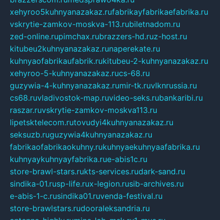
xehyroo5kuhnyanazakaz.ru
fabrikayfabrikaefabrika.ru
vskrytie-zamkov-moskva-113.ru
biletnadom.ru
zed-online.ru
pimchax.ru
brazzers-hd.ru
z-host.ru
kitubeu2kuhnyanazakaz.ru
naperekate.ru
kuhnyaofabrikaufabrik.ru
kitubeu-2-kuhnyanazakaz.ru
xehyroo-5-kuhnyanazakaz.ru
cs-68.ru
guzywia-4-kuhnyanazakaz.ru
mir-tk.ru
vlknrussia.ru
cs68.ru
vladivostok-map.ru
video-seks.ru
bankaribi.ru
raszar.ru
vskrytie-zamkov-moskva113.ru
lipetsktelecom.ru
tovudyi4kuhnyanazakaz.ru
seksuzb.ru
guzywia4kuhnyanazakaz.ru
fabrikaofabrikaokuhny.ru
kuhnyaekuhnyaafabrika.ru
kuhnyaykuhnyayfabrika.ru
e-abis1c.ru
store-brawl-stars.ru
kts-services.ru
dark-sand.ru
sindika-01.ru
sp-life.ru
x-legion.ru
sib-archives.ru
e-abis-1-c.ru
sindika01.ru
venda-festival.ru
store-brawlstars.ru
dooraleksandria.ru