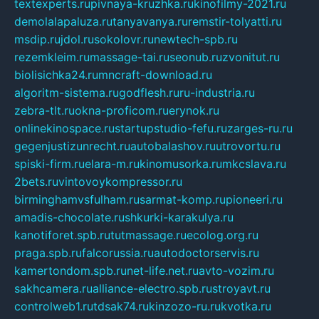
textexperts.ru
pivnaya-kruzhka.ru
kinofilmy-2021.ru
demolalapaluza.ru
tanyavanya.ru
remstir-tolyatti.ru
msdip.ru
jdol.ru
sokolovr.ru
newtech-spb.ru
rezemkleim.ru
massage-tai.ru
seonub.ru
zvonitut.ru
biolisichka24.ru
mncraft-download.ru
algoritm-sistema.ru
godflesh.ru
ru-industria.ru
zebra-tlt.ru
okna-proficom.ru
erynok.ru
onlinekinospace.ru
startupstudio-fefu.ru
zarges-ru.ru
gegenjustizunrecht.ru
autobalashov.ru
utrovortu.ru
spiski-firm.ru
elara-m.ru
kinomusorka.ru
mkcslava.ru
2bets.ru
vintovoykompressor.ru
birminghamvsfulham.ru
sarmat-komp.ru
pioneeri.ru
amadis-chocolate.ru
shkurki-karakulya.ru
kanotiforet.spb.ru
tutmassage.ru
ecolog.org.ru
praga.spb.ru
falcorussia.ru
autodoctorservis.ru
kamertondom.spb.ru
net-life.net.ru
avto-vozim.ru
sakhcamera.ru
alliance-electro.spb.ru
stroyavt.ru
controlweb1.ru
tdsak74.ru
kinzozo-ru.ru
kvotka.ru