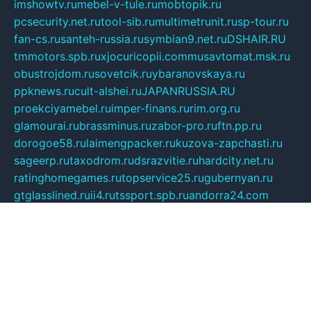
imshowtv.ru
mebel-v-tule.ru
mobtopik.ru
pcsecurity.net.ru
tool-sib.ru
multimetrunit.ru
sp-tour.ru
fan-cs.ru
santeh-russia.ru
symbian9.net.ru
DSHAIR.RU
tmmotors.spb.ru
xjocuricopii.com
musavtomat.msk.ru
obustrojdom.ru
sovetcik.ru
ybaranovskaya.ru
ppknews.ru
cult-alshei.ru
JAPANRUSSIA.RU
proekciyamebel.ru
imper-finans.ru
rim.org.ru
glamourai.ru
brassminus.ru
zabor-pro.ru
ftn.pp.ru
dorogoe58.ru
laimengpacker.ru
kuzova-zapchasti.ru
sageerp.ru
taxodrom.ru
dsrazvitie.ru
hardcity.net.ru
ratinghomegames.ru
topservice25.ru
gubernyan.ru
gtglasslined.ru
ii4.ru
tssport.spb.ru
andorra24.com
blackwallstreet.ru
oboimos.ru
optim-doors.com.ru
ikuch.ru
nycr.org.ru
npa21.ru
vremya-ch.spb.ru
desert000.ru
ivtorgi.ru
ifiori.ru
catalog-statei.ru
dcv.org.ru
spetsmaster174.ru
ipkameryhiseeu.ru
dum26.ru
ruspol.spb.ru
fr-opendp.ru
kam-solnyshko.ru
cheyenne-arapaho.ru
sevzapmetal.spb.ru