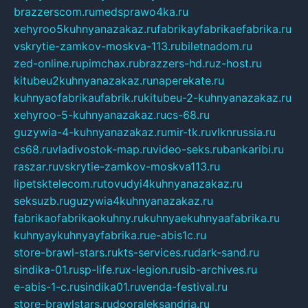
brazzerscom.ru
medsprawo4ka.ru
xehyroo5kuhnyanazakaz.ru
fabrikayfabrikaefabrika.ru
vskrytie-zamkov-moskva-113.ru
biletnadom.ru
zed-online.ru
pimchax.ru
brazzers-hd.ru
z-host.ru
kitubeu2kuhnyanazakaz.ru
naperekate.ru
kuhnyaofabrikaufabrik.ru
kitubeu-2-kuhnyanazakaz.ru
xehyroo-5-kuhnyanazakaz.ru
cs-68.ru
guzywia-4-kuhnyanazakaz.ru
mir-tk.ru
vlknrussia.ru
cs68.ru
vladivostok-map.ru
video-seks.ru
bankaribi.ru
raszar.ru
vskrytie-zamkov-moskva113.ru
lipetsktelecom.ru
tovudyi4kuhnyanazakaz.ru
seksuzb.ru
guzywia4kuhnyanazakaz.ru
fabrikaofabrikaokuhny.ru
kuhnyaekuhnyaafabrika.ru
kuhnyaykuhnyayfabrika.ru
e-abis1c.ru
store-brawl-stars.ru
kts-services.ru
dark-sand.ru
sindika-01.ru
sp-life.ru
x-legion.ru
sib-archives.ru
e-abis-1-c.ru
sindika01.ru
venda-festival.ru
store-brawlstars.ru
dooraleksandria.ru