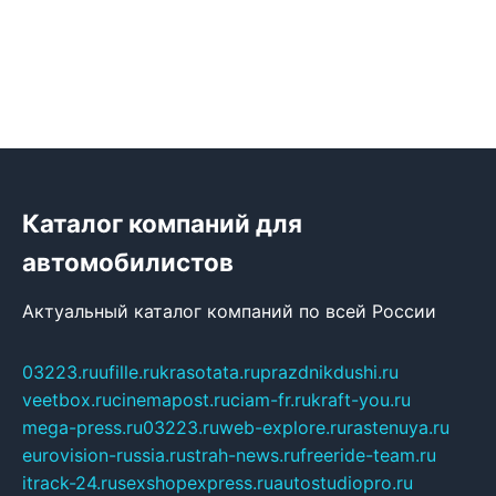
Каталог компаний для
автомобилистов
Актуальный каталог компаний по всей России
03223.ru
ufille.ru
krasotata.ru
prazdnikdushi.ru
veetbox.ru
cinemapost.ru
ciam-fr.ru
kraft-you.ru
mega-press.ru
03223.ru
web-explore.ru
rastenuya.ru
eurovision-russia.ru
strah-news.ru
freeride-team.ru
itrack-24.ru
sexshopexpress.ru
autostudiopro.ru