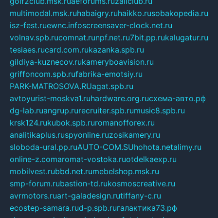
golf2club.msk.ru
aeforums.ru
zallclub.ru
multimodal.msk.ru
habaigry.ru
haikko.ru
sobakopedia.ru
isz-fest.ru
ewnc.info
screensaver-clock.net.ru
volnav.spb.ru
comnat.ru
npf.net.ru
7bit.pp.ru
kalugatur.ru
tesiaes.ru
card.com.ru
kazanka.spb.ru
gildiya-kuznecov.ru
kameryboavision.ru
griffoncom.spb.ru
fabrika-emotsiy.ru
PARK-MATROSOVA.RU
agat.spb.ru
avtoyurist-moskva1.ru
hardware.org.ru
схема-авто.рф
dg-lab.ru
angrup.ru
recruiter.spb.ru
music8.spb.ru
krsk124.ru
kubok.spb.ru
romanofforex.ru
analitikaplus.ru
spyonline.ru
zosikamery.ru
sloboda-ural.pp.ru
AUTO-COM.SU
hohota.net
alimy.ru
online-z.com
aromat-vostoka.ru
otdelkaexp.ru
mobilvest.ru
bbd.net.ru
mebelshop.msk.ru
smp-forum.ru
bastion-td.ru
kosmoscreative.ru
avrmotors.ru
art-galadesign.ru
tiffany-c.ru
ecostep-samara.ru
d-p.spb.ru
галактика73.рф