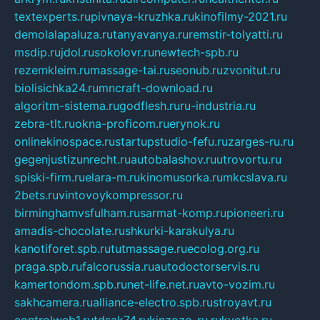
textexperts.ru
pivnaya-kruzhka.ru
kinofilmy-2021.ru
demolalapaluza.ru
tanyavanya.ru
remstir-tolyatti.ru
msdip.ru
jdol.ru
sokolovr.ru
newtech-spb.ru
rezemkleim.ru
massage-tai.ru
seonub.ru
zvonitut.ru
biolisichka24.ru
mncraft-download.ru
algoritm-sistema.ru
godflesh.ru
ru-industria.ru
zebra-tlt.ru
okna-proficom.ru
erynok.ru
onlinekinospace.ru
startupstudio-fefu.ru
zarges-ru.ru
gegenjustizunrecht.ru
autobalashov.ru
utrovortu.ru
spiski-firm.ru
elara-m.ru
kinomusorka.ru
mkcslava.ru
2bets.ru
vintovoykompressor.ru
birminghamvsfulham.ru
sarmat-komp.ru
pioneeri.ru
amadis-chocolate.ru
shkurki-karakulya.ru
kanotiforet.spb.ru
tutmassage.ru
ecolog.org.ru
praga.spb.ru
falcorussia.ru
autodoctorservis.ru
kamertondom.spb.ru
net-life.net.ru
avto-vozim.ru
sakhcamera.ru
alliance-electro.spb.ru
stroyavt.ru