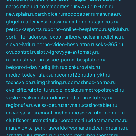
narasimha.ru
djcommodities.ru
nv750.ru
x-ton.ru
newsplain.ru
cardvoice.ru
modopaper.ru
manunae.ru
gbget.ru
alfeihavsalnassr.ru
madoma.ru
tajuncos.ru
petrovkasports.ru
porno-online-besplatno.ru
splclub.ru
york-life.ru
doroga-expo.ru
ribery.ru
cleanmedicine.ru
slovar-ivrit.ru
porno-video-besplatno.ru
seks-365.ru
ovucontrol.ru
sloty-igrovyye-avtomaty.ru
ru-industriya.ru
russkoe-porno-besplatno.ru
belgorod-day.ru
digilith.ru
pichkurovlab.ru
medic-today.ru
taksu.ru
comp123.ru
don-ykt.ru
teensvoice.ru
imgsharing.ru
domashnee-porno.ru
eva-elfie.ru
foto-tur.ru
biz-doska.ru
metropoltravel.ru
veslo-i-yakor.ru
borodino-media.ru
rostotsky.ru
regionufa.ru
weiss-bet.ru
zaryna.ru
casinotablet.ru
universalia.ru
remont-mebeli-moscow.ru
termomur.ru
clubfisher.ru
remstirufa.ru
erdamchi.ru
doramamama.ru
muraviovka-park.ru
worldofwoman.ru
clean-dreams.ru
arkrym.ru
kristinita.ru
dircomputer.ru
healthenter.ru