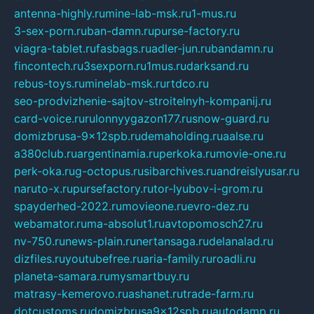
antenna-highly.ru
mine-lab-msk.ru
1-mus.ru
3-sex-porn.ru
ban-damn.ru
purse-factory.ru
viagra-tablet.ru
fasbags.ru
adler-jun.ru
bandamn.ru
fincontech.ru
3sexporn.ru
1mus.ru
darksand.ru
rebus-toys.ru
minelab-msk.ru
rtdco.ru
seo-prodvizhenie-sajtov-stroitelnyh-kompanij.ru
card-voice.ru
rulonnyygazon177.ru
snow-guard.ru
domizbrusa-9x12spb.ru
demaholding.ru
aalse.ru
a380club.ru
argentinamia.ru
perkoka.ru
movie-one.ru
perk-oka.ru
g-octopus.ru
sibarchives.ru
andreislyusar.ru
naruto-x.ru
pursefactory.ru
tor-lyubov-i-grom.ru
spayderhed-2022.ru
movieone.ru
evro-dez.ru
webamator.ru
ma-absolut1.ru
avtopomosch27.ru
nv-750.ru
news-plain.ru
nertansaga.ru
delanalad.ru
dizfiles.ru
youtubefree.ru
aria-family.ru
roadli.ru
planeta-samara.ru
mysmartbuy.ru
matrasy-kemerovo.ru
ashanet.ru
trade-farm.ru
dotcustoms.ru
domizbrusa9x12spb.ru
autodamp.ru