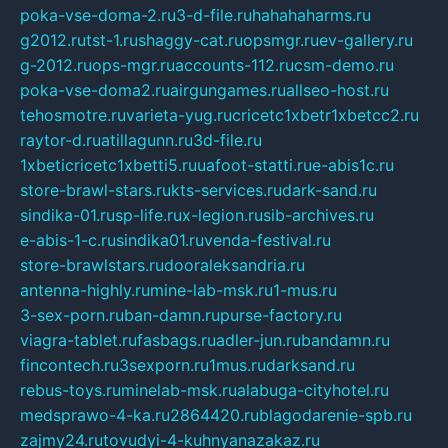
poka-vse-doma-2.ru
3-d-file.ru
hahahaharms.ru
g2012.ru
tst-1.ru
shaggy-cat.ru
opsmgr.ru
ev-gallery.ru
g-2012.ru
ops-mgr.ru
accounts-112.ru
csm-demo.ru
poka-vse-doma2.ru
airgungames.ru
allseo-host.ru
tehosmotre.ru
varieta-yug.ru
cricetc1xbetr1xbetcc2.ru
raytor-d.ru
atillagunn.ru
3d-file.ru
1xbeticricetc1xbetti5.ru
uafoot-statti.ru
e-abis1c.ru
store-brawl-stars.ru
kts-services.ru
dark-sand.ru
sindika-01.ru
sp-life.ru
x-legion.ru
sib-archives.ru
e-abis-1-c.ru
sindika01.ru
venda-festival.ru
store-brawlstars.ru
dooraleksandria.ru
antenna-highly.ru
mine-lab-msk.ru
1-mus.ru
3-sex-porn.ru
ban-damn.ru
purse-factory.ru
viagra-tablet.ru
fasbags.ru
adler-jun.ru
bandamn.ru
fincontech.ru
3sexporn.ru
1mus.ru
darksand.ru
rebus-toys.ru
minelab-msk.ru
alabuga-cityhotel.ru
medsprawo-4-ka.ru
2864420.ru
blagodarenie-spb.ru
zajmy24.ru
tovudyi-4-kuhnyanazakaz.ru