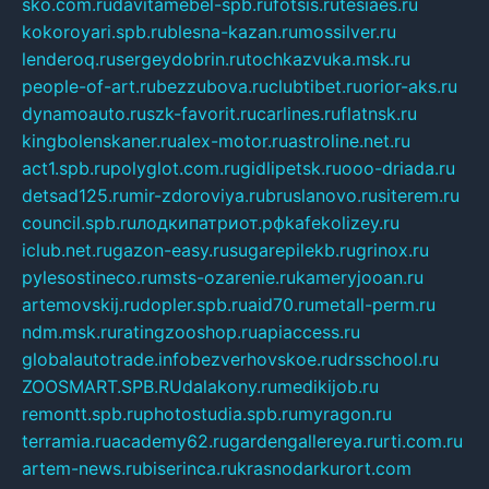
sko.com.ru
davitamebel-spb.ru
fotsis.ru
tesiaes.ru
kokoroyari.spb.ru
blesna-kazan.ru
mossilver.ru
lenderoq.ru
sergeydobrin.ru
tochkazvuka.msk.ru
people-of-art.ru
bezzubova.ru
clubtibet.ru
orior-aks.ru
dynamoauto.ru
szk-favorit.ru
carlines.ru
flatnsk.ru
kingbolenskaner.ru
alex-motor.ru
astroline.net.ru
act1.spb.ru
polyglot.com.ru
gidlipetsk.ru
ooo-driada.ru
detsad125.ru
mir-zdoroviya.ru
bruslanovo.ru
siterem.ru
council.spb.ru
лодкипатриот.рф
kafekolizey.ru
iclub.net.ru
gazon-easy.ru
sugarepilekb.ru
grinox.ru
pylesostineco.ru
msts-ozarenie.ru
kameryjooan.ru
artemovskij.ru
dopler.spb.ru
aid70.ru
metall-perm.ru
ndm.msk.ru
ratingzooshop.ru
apiaccess.ru
globalautotrade.info
bezverhovskoe.ru
drsschool.ru
ZOOSMART.SPB.RU
dalakony.ru
medikijob.ru
remontt.spb.ru
photostudia.spb.ru
myragon.ru
terramia.ru
academy62.ru
gardengallereya.ru
rti.com.ru
artem-news.ru
biserinca.ru
krasnodarkurort.com