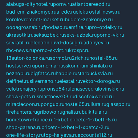
alabuga-cityhotel.ru
pornv.ru
atlantpereezd.ru
bud-em-znakomye.ru
a-cdc.ru
elektrostal-news.ru
korolevremont-market.ru
budem-znakomye.ru
oooagrosnab.ru
fpodaso.ru
emfire.ru
pro-otdelky.ru
ukrasotki.ru
seksuzbek.ru
seks-uzbek.ru
porno-vk.ru
sovratili.ru
olecoon.ru
vd-dosug.ru
adonyev.ru
rbc-news.ru
porno-skvirt.ru
krospr.ru
13autor-kolonka.ru
sormol.ru
2rich.ru
hostel-65.ru
hostserve.ru
porno-na-russkom.ru
mishinlab.ru
neznobi.ru
bigfatcc.ru
habble.ru
starbucksvia.ru
delfinet.ru
silvernano.ru
elestal.ru
vektor-doroga.ru
velotrenajery.ru
pronso54.ru
lenasever.ru
lovinskix.ru
show-pets.ru
smartnews03.ru
discofoxworld.ru
miraclecoon.ru
pongup.ru
hostel65.ru
liura.ru
glasspb.ru
firehunters.ru
gribowo.ru
gnalis.ru
bulkitula.ru
hometown-france.ru
1-xbeticricetc-1-xbetti-5.ru
shop-garena.ru
cricetc-1-xbetr-1-xbetcc-2.ru
one-life-story.ru
top-halyava.ru
accounts112.ru