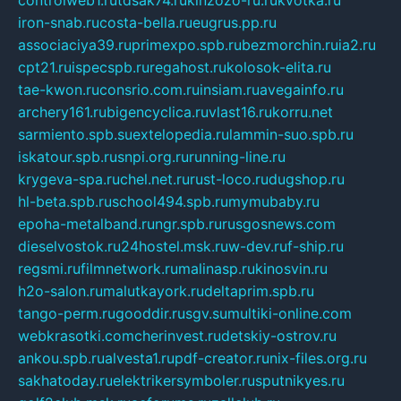
controlweb1.ru
tdsak74.ru
kinzozo-ru.ru
kvotka.ru
iron-snab.ru
costa-bella.ru
eugrus.pp.ru
associaciya39.ru
primexpo.spb.ru
bezmorchin.ru
ia2.ru
cpt21.ru
ispecspb.ru
regahost.ru
kolosok-elita.ru
tae-kwon.ru
consrio.com.ru
insiam.ru
avegainfo.ru
archery161.ru
bigencyclica.ru
vlast16.ru
korru.net
sarmiento.spb.su
extelopedia.ru
lammin-suo.spb.ru
iskatour.spb.ru
snpi.org.ru
running-line.ru
krygeva-spa.ru
chel.net.ru
rust-loco.ru
dugshop.ru
hl-beta.spb.ru
school494.spb.ru
mymubaby.ru
epoha-metalband.ru
ngr.spb.ru
rusgosnews.com
dieselvostok.ru
24hostel.msk.ru
w-dev.ru
f-ship.ru
regsmi.ru
filmnetwork.ru
malinasp.ru
kinosvin.ru
h2o-salon.ru
malutkayork.ru
deltaprim.spb.ru
tango-perm.ru
gooddir.ru
sgv.su
multiki-online.com
webkrasotki.com
cherinvest.ru
detskiy-ostrov.ru
ankou.spb.ru
alvesta1.ru
pdf-creator.ru
nix-files.org.ru
sakhatoday.ru
elektrikersymboler.ru
sputnikyes.ru