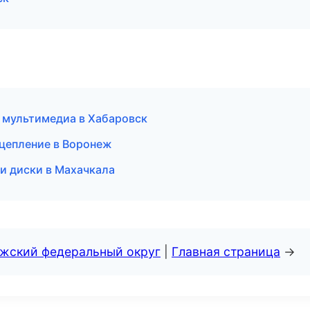
и мультимедиа в Хабаровск
сцепление в Воронеж
и диски в Махачкала
лжский федеральный округ
|
Главная страница
→