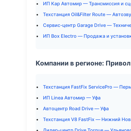
ИП Кар Автомир — Трансмиссия и сц
Техстанция Oil&Filter Route — Автоз
Сервис-центр Garage Drive — Техни
ИП Box Electro — Продажа и установ
Компании в регионе: Приво
Техстанция FastFix ServicePro — Пер
ИП Linea Автомир — Уфа
Автоцентр Road Drive — Уфа
Техстанция V8 FastFix — Нижний Но
Дилер-центр Drive Torque — Ульянов