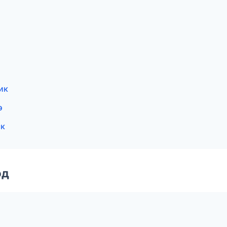
ик
э
ск
од