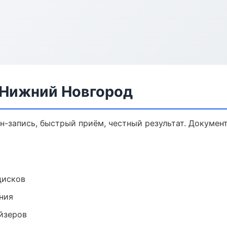
в Нижний Новгород
йн-запись, быстрый приём, честный результат. Докумен
дисков
ния
йзеров