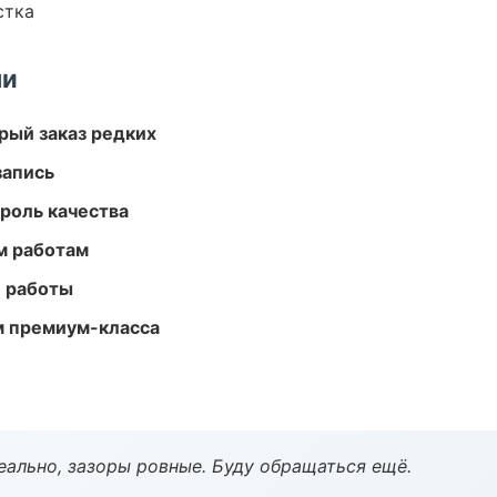
стка
ми
рый заказ редких
запись
роль качества
м работам
е работы
м премиум-класса
еально, зазоры ровные. Буду обращаться ещё.