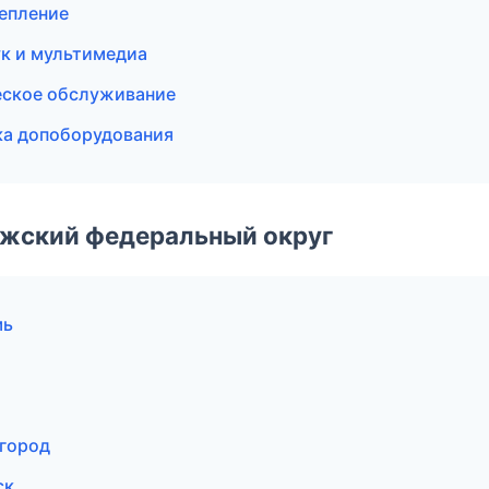
епление
вук и мультимедиа
ческое обслуживание
ка допоборудования
лжский федеральный округ
мь
вгород
ск