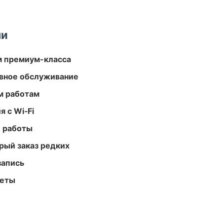
ми
м премиум-класса
вное обслуживание
м работам
 с Wi‑Fi
е работы
рый заказ редких
запись
меты