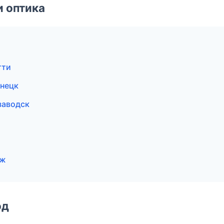
и оптика
тти
знецк
заводск
еж
од