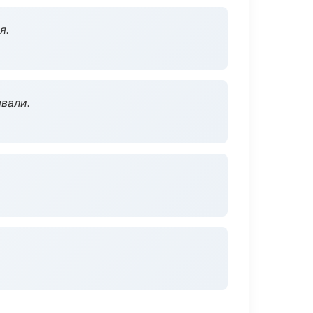
я.
вали.