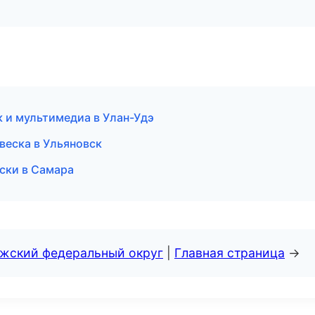
к и мультимедиа в Улан-Удэ
веска в Ульяновск
иски в Самара
лжский федеральный округ
|
Главная страница
→