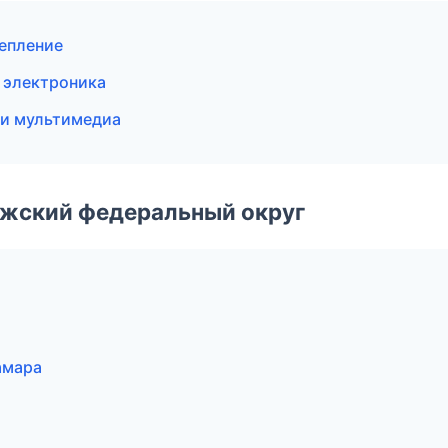
епление
и электроника
к и мультимедиа
лжский федеральный округ
амара