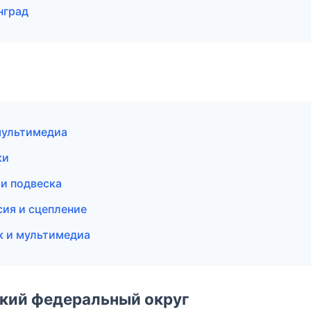
нград
мультимедиа
ки
 и подвеска
сия и сцепление
ук и мультимедиа
ский федеральный округ