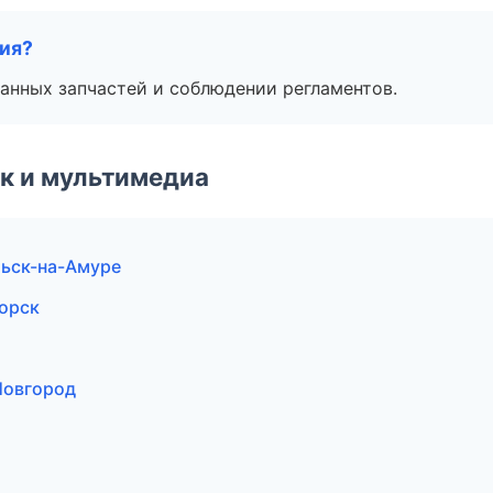
тия?
анных запчастей и соблюдении регламентов.
к и мультимедиа
льск-на-Амуре
горск
Новгород