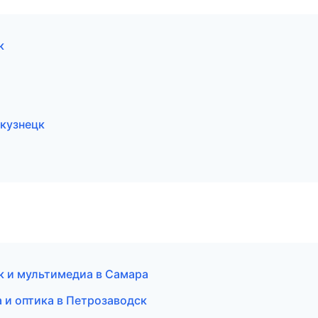
к
окузнецк
ук и мультимедиа в Самара
 и оптика в Петрозаводск