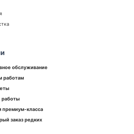
я
стка
ми
вное обслуживание
м работам
меты
е работы
м премиум-класса
рый заказ редких