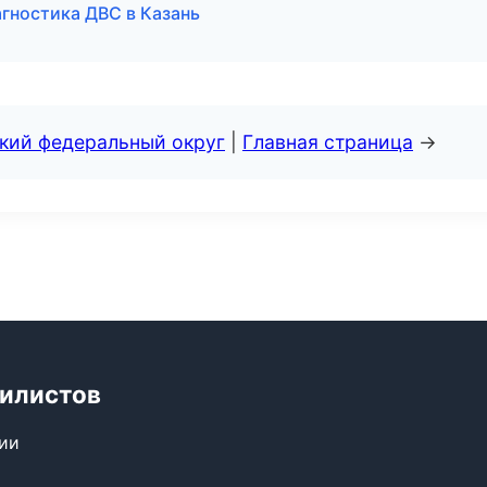
агностика ДВС в Казань
ский федеральный округ
|
Главная страница
→
билистов
сии