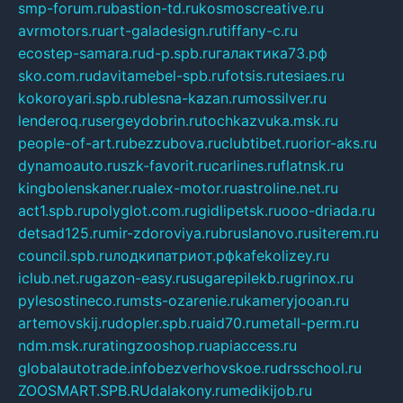
smp-forum.ru
bastion-td.ru
kosmoscreative.ru
avrmotors.ru
art-galadesign.ru
tiffany-c.ru
ecostep-samara.ru
d-p.spb.ru
галактика73.рф
sko.com.ru
davitamebel-spb.ru
fotsis.ru
tesiaes.ru
kokoroyari.spb.ru
blesna-kazan.ru
mossilver.ru
lenderoq.ru
sergeydobrin.ru
tochkazvuka.msk.ru
people-of-art.ru
bezzubova.ru
clubtibet.ru
orior-aks.ru
dynamoauto.ru
szk-favorit.ru
carlines.ru
flatnsk.ru
kingbolenskaner.ru
alex-motor.ru
astroline.net.ru
act1.spb.ru
polyglot.com.ru
gidlipetsk.ru
ooo-driada.ru
detsad125.ru
mir-zdoroviya.ru
bruslanovo.ru
siterem.ru
council.spb.ru
лодкипатриот.рф
kafekolizey.ru
iclub.net.ru
gazon-easy.ru
sugarepilekb.ru
grinox.ru
pylesostineco.ru
msts-ozarenie.ru
kameryjooan.ru
artemovskij.ru
dopler.spb.ru
aid70.ru
metall-perm.ru
ndm.msk.ru
ratingzooshop.ru
apiaccess.ru
globalautotrade.info
bezverhovskoe.ru
drsschool.ru
ZOOSMART.SPB.RU
dalakony.ru
medikijob.ru