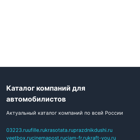
Каталог компаний для
автомобилистов
Актуальный каталог компаний по всей России
03223.ru
ufille.ru
krasotata.ru
prazdnikdushi.ru
veetbox.ru
cinemapost.ru
ciam-fr.ru
kraft-you.ru