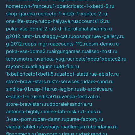
hometown-france.ru
1-xbeticricetc-1-xbetti-5.ru
shop-garena.ru
cricetc-1-xbetr-1-xbetcc-2.ru
one-life-story.ru
top-halyava.ru
accounts112.ru
poka-vse-doma-2.ru
3-d-file.ru
hahahaharms.ru
g2012.ru
tst-1.ru
shaggy-cat.ru
opsmgr.ru
ev-gallery.ru
g-2012.ru
ops-mgr.ru
accounts-112.ru
csm-demo.ru
poka-vse-doma2.ru
airgungames.ru
allseo-host.ru
tehosmotre.ru
varieta-yug.ru
cricetc1xbetr1xbetcc2.ru
raytor-d.ru
atillagunn.ru
3d-file.ru
1xbeticricetc1xbetti5.ru
uafoot-statti.ru
e-abis1c.ru
store-brawl-stars.ru
kts-services.ru
dark-sand.ru
sindika-01.ru
sp-life.ru
x-legion.ru
sib-archives.ru
e-abis-1-c.ru
sindika01.ru
venda-festival.ru
store-brawlstars.ru
dooraleksandria.ru
antenna-highly.ru
mine-lab-msk.ru
1-mus.ru
3-sex-porn.ru
ban-damn.ru
purse-factory.ru
viagra-tablet.ru
fasbags.ru
adler-jun.ru
bandamn.ru
fincontech.ru
3sexporn.ru
1mus.ru
darksand.ru