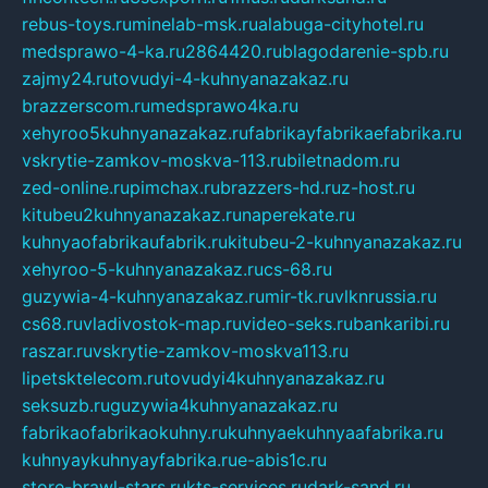
rebus-toys.ru
minelab-msk.ru
alabuga-cityhotel.ru
medsprawo-4-ka.ru
2864420.ru
blagodarenie-spb.ru
zajmy24.ru
tovudyi-4-kuhnyanazakaz.ru
brazzerscom.ru
medsprawo4ka.ru
xehyroo5kuhnyanazakaz.ru
fabrikayfabrikaefabrika.ru
vskrytie-zamkov-moskva-113.ru
biletnadom.ru
zed-online.ru
pimchax.ru
brazzers-hd.ru
z-host.ru
kitubeu2kuhnyanazakaz.ru
naperekate.ru
kuhnyaofabrikaufabrik.ru
kitubeu-2-kuhnyanazakaz.ru
xehyroo-5-kuhnyanazakaz.ru
cs-68.ru
guzywia-4-kuhnyanazakaz.ru
mir-tk.ru
vlknrussia.ru
cs68.ru
vladivostok-map.ru
video-seks.ru
bankaribi.ru
raszar.ru
vskrytie-zamkov-moskva113.ru
lipetsktelecom.ru
tovudyi4kuhnyanazakaz.ru
seksuzb.ru
guzywia4kuhnyanazakaz.ru
fabrikaofabrikaokuhny.ru
kuhnyaekuhnyaafabrika.ru
kuhnyaykuhnyayfabrika.ru
e-abis1c.ru
store-brawl-stars.ru
kts-services.ru
dark-sand.ru