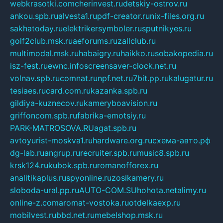
webkrasotki.com
cherinvest.ru
detskiy-ostrov.ru
ankou.spb.ru
alvesta1.ru
pdf-creator.ru
nix-files.org.ru
sakhatoday.ru
elektrikersymboler.ru
sputnikyes.ru
golf2club.msk.ru
aeforums.ru
zallclub.ru
multimodal.msk.ru
habaigry.ru
haikko.ru
sobakopedia.ru
isz-fest.ru
ewnc.info
screensaver-clock.net.ru
volnav.spb.ru
comnat.ru
npf.net.ru
7bit.pp.ru
kalugatur.ru
tesiaes.ru
card.com.ru
kazanka.spb.ru
gildiya-kuznecov.ru
kameryboavision.ru
griffoncom.spb.ru
fabrika-emotsiy.ru
PARK-MATROSOVA.RU
agat.spb.ru
avtoyurist-moskva1.ru
hardware.org.ru
схема-авто.рф
dg-lab.ru
angrup.ru
recruiter.spb.ru
music8.spb.ru
krsk124.ru
kubok.spb.ru
romanofforex.ru
analitikaplus.ru
spyonline.ru
zosikamery.ru
sloboda-ural.pp.ru
AUTO-COM.SU
hohota.net
alimy.ru
online-z.com
aromat-vostoka.ru
otdelkaexp.ru
mobilvest.ru
bbd.net.ru
mebelshop.msk.ru