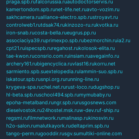
praga.spb.ru
falcorussia.ru
autodoctorservis.ru
kamertondom.spb.ru
net-life.net.ru
avto-vozim.ru
sakhcamera.ru
alliance-electro.spb.ru
stroyavt.ru
controlweb1.ru
tdsak74.ru
kinzozo-ru.ru
kvotka.ru
iron-snab.ru
costa-bella.ru
eugrus.pp.ru
associaciya39.ru
primexpo.spb.ru
bezmorchin.ru
ia2.ru
cpt21.ru
ispecspb.ru
regahost.ru
kolosok-elita.ru
tae-kwon.ru
consrio.com.ru
insiam.ru
avegainfo.ru
archery161.ru
bigencyclica.ru
vlast16.ru
korru.net
sarmiento.spb.su
extelopedia.ru
lammin-suo.spb.ru
iskatour.spb.ru
snpi.org.ru
running-line.ru
krygeva-spa.ru
chel.net.ru
rust-loco.ru
dugshop.ru
hl-beta.spb.ru
school494.spb.ru
mymubaby.ru
epoha-metalband.ru
ngr.spb.ru
rusgosnews.com
dieselvostok.ru
24hostel.msk.ru
w-dev.ru
f-ship.ru
regsmi.ru
filmnetwork.ru
malinasp.ru
kinosvin.ru
h2o-salon.ru
malutkayork.ru
deltaprim.spb.ru
tango-perm.ru
gooddir.ru
sgv.su
multiki-online.com