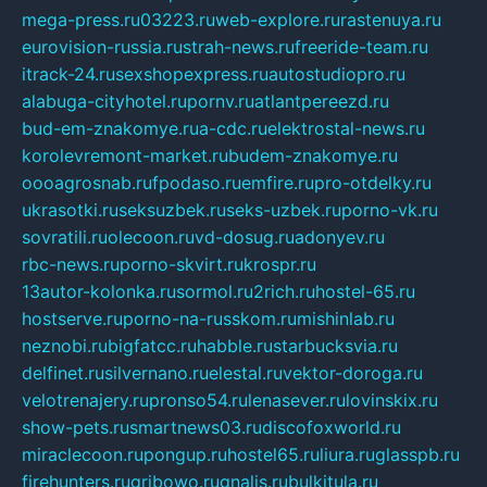
mega-press.ru
03223.ru
web-explore.ru
rastenuya.ru
eurovision-russia.ru
strah-news.ru
freeride-team.ru
itrack-24.ru
sexshopexpress.ru
autostudiopro.ru
alabuga-cityhotel.ru
pornv.ru
atlantpereezd.ru
bud-em-znakomye.ru
a-cdc.ru
elektrostal-news.ru
korolevremont-market.ru
budem-znakomye.ru
oooagrosnab.ru
fpodaso.ru
emfire.ru
pro-otdelky.ru
ukrasotki.ru
seksuzbek.ru
seks-uzbek.ru
porno-vk.ru
sovratili.ru
olecoon.ru
vd-dosug.ru
adonyev.ru
rbc-news.ru
porno-skvirt.ru
krospr.ru
13autor-kolonka.ru
sormol.ru
2rich.ru
hostel-65.ru
hostserve.ru
porno-na-russkom.ru
mishinlab.ru
neznobi.ru
bigfatcc.ru
habble.ru
starbucksvia.ru
delfinet.ru
silvernano.ru
elestal.ru
vektor-doroga.ru
velotrenajery.ru
pronso54.ru
lenasever.ru
lovinskix.ru
show-pets.ru
smartnews03.ru
discofoxworld.ru
miraclecoon.ru
pongup.ru
hostel65.ru
liura.ru
glasspb.ru
firehunters.ru
gribowo.ru
gnalis.ru
bulkitula.ru