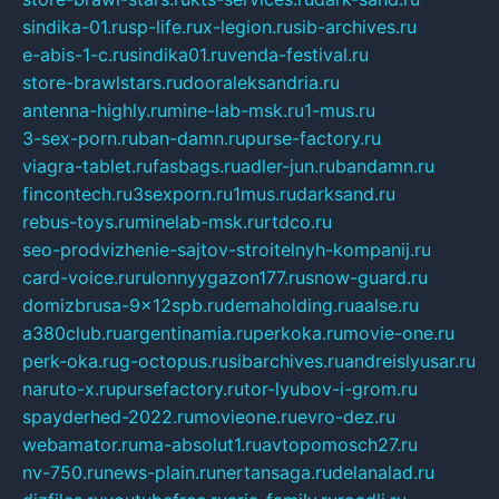
sindika-01.ru
sp-life.ru
x-legion.ru
sib-archives.ru
e-abis-1-c.ru
sindika01.ru
venda-festival.ru
store-brawlstars.ru
dooraleksandria.ru
antenna-highly.ru
mine-lab-msk.ru
1-mus.ru
3-sex-porn.ru
ban-damn.ru
purse-factory.ru
viagra-tablet.ru
fasbags.ru
adler-jun.ru
bandamn.ru
fincontech.ru
3sexporn.ru
1mus.ru
darksand.ru
rebus-toys.ru
minelab-msk.ru
rtdco.ru
seo-prodvizhenie-sajtov-stroitelnyh-kompanij.ru
card-voice.ru
rulonnyygazon177.ru
snow-guard.ru
domizbrusa-9x12spb.ru
demaholding.ru
aalse.ru
a380club.ru
argentinamia.ru
perkoka.ru
movie-one.ru
perk-oka.ru
g-octopus.ru
sibarchives.ru
andreislyusar.ru
naruto-x.ru
pursefactory.ru
tor-lyubov-i-grom.ru
spayderhed-2022.ru
movieone.ru
evro-dez.ru
webamator.ru
ma-absolut1.ru
avtopomosch27.ru
nv-750.ru
news-plain.ru
nertansaga.ru
delanalad.ru