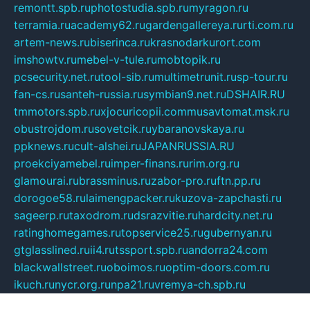
remontt.spb.ru
photostudia.spb.ru
myragon.ru
terramia.ru
academy62.ru
gardengallereya.ru
rti.com.ru
artem-news.ru
biserinca.ru
krasnodarkurort.com
imshowtv.ru
mebel-v-tule.ru
mobtopik.ru
pcsecurity.net.ru
tool-sib.ru
multimetrunit.ru
sp-tour.ru
fan-cs.ru
santeh-russia.ru
symbian9.net.ru
DSHAIR.RU
tmmotors.spb.ru
xjocuricopii.com
musavtomat.msk.ru
obustrojdom.ru
sovetcik.ru
ybaranovskaya.ru
ppknews.ru
cult-alshei.ru
JAPANRUSSIA.RU
proekciyamebel.ru
imper-finans.ru
rim.org.ru
glamourai.ru
brassminus.ru
zabor-pro.ru
ftn.pp.ru
dorogoe58.ru
laimengpacker.ru
kuzova-zapchasti.ru
sageerp.ru
taxodrom.ru
dsrazvitie.ru
hardcity.net.ru
ratinghomegames.ru
topservice25.ru
gubernyan.ru
gtglasslined.ru
ii4.ru
tssport.spb.ru
andorra24.com
blackwallstreet.ru
oboimos.ru
optim-doors.com.ru
ikuch.ru
nycr.org.ru
npa21.ru
vremya-ch.spb.ru
desert000.ru
ivtorgi.ru
ifiori.ru
catalog-statei.ru