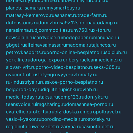
dizfiles.ru
youtubefree.ru
aria-family.ru
roadli.ru
planeta-samara.ru
mysmartbuy.ru
matrasy-kemerovo.ru
ashanet.ru
trade-farm.ru
dotcustoms.ru
domizbrusa9x12spb.ru
autodamp.ru
narasimha.ru
djcommodities.ru
nv750.ru
x-ton.ru
newsplain.ru
cardvoice.ru
modopaper.ru
manunae.ru
gbget.ru
alfeihavsalnassr.ru
madoma.ru
tajuncos.ru
petrovkasports.ru
porno-online-besplatno.ru
splclub.ru
york-life.ru
doroga-expo.ru
ribery.ru
cleanmedicine.ru
slovar-ivrit.ru
porno-video-besplatno.ru
seks-365.ru
ovucontrol.ru
sloty-igrovyye-avtomaty.ru
ru-industriya.ru
russkoe-porno-besplatno.ru
belgorod-day.ru
digilith.ru
pichkurovlab.ru
medic-today.ru
taksu.ru
comp123.ru
don-ykt.ru
teensvoice.ru
imgsharing.ru
domashnee-porno.ru
eva-elfie.ru
foto-tur.ru
biz-doska.ru
metropoltravel.ru
veslo-i-yakor.ru
borodino-media.ru
rostotsky.ru
regionufa.ru
weiss-bet.ru
zaryna.ru
casinotablet.ru