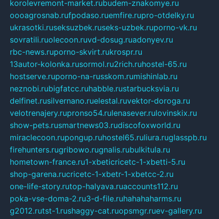
korolevremont-market.ru
budem-znakomye.ru
oooagrosnab.ru
fpodaso.ru
emfire.ru
pro-otdelky.ru
ukrasotki.ru
seksuzbek.ru
seks-uzbek.ru
porno-vk.ru
sovratili.ru
olecoon.ru
vd-dosug.ru
adonyev.ru
rbc-news.ru
porno-skvirt.ru
krospr.ru
13autor-kolonka.ru
sormol.ru
2rich.ru
hostel-65.ru
hostserve.ru
porno-na-russkom.ru
mishinlab.ru
neznobi.ru
bigfatcc.ru
habble.ru
starbucksvia.ru
delfinet.ru
silvernano.ru
elestal.ru
vektor-doroga.ru
velotrenajery.ru
pronso54.ru
lenasever.ru
lovinskix.ru
show-pets.ru
smartnews03.ru
discofoxworld.ru
miraclecoon.ru
pongup.ru
hostel65.ru
liura.ru
glasspb.ru
firehunters.ru
gribowo.ru
gnalis.ru
bulkitula.ru
hometown-france.ru
1-xbeticricetc-1-xbetti-5.ru
shop-garena.ru
cricetc-1-xbetr-1-xbetcc-2.ru
one-life-story.ru
top-halyava.ru
accounts112.ru
poka-vse-doma-2.ru
3-d-file.ru
hahahaharms.ru
g2012.ru
tst-1.ru
shaggy-cat.ru
opsmgr.ru
ev-gallery.ru