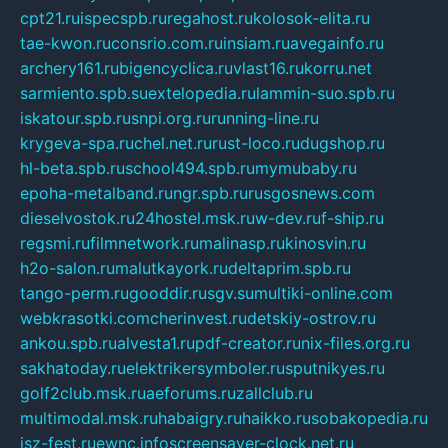
cpt21.ru
ispecspb.ru
regahost.ru
kolosok-elita.ru
tae-kwon.ru
consrio.com.ru
insiam.ru
avegainfo.ru
archery161.ru
bigencyclica.ru
vlast16.ru
korru.net
sarmiento.spb.su
extelopedia.ru
lammin-suo.spb.ru
iskatour.spb.ru
snpi.org.ru
running-line.ru
krygeva-spa.ru
chel.net.ru
rust-loco.ru
dugshop.ru
hl-beta.spb.ru
school494.spb.ru
mymubaby.ru
epoha-metalband.ru
ngr.spb.ru
rusgosnews.com
dieselvostok.ru
24hostel.msk.ru
w-dev.ru
f-ship.ru
regsmi.ru
filmnetwork.ru
malinasp.ru
kinosvin.ru
h2o-salon.ru
malutkayork.ru
deltaprim.spb.ru
tango-perm.ru
gooddir.ru
sgv.su
multiki-online.com
webkrasotki.com
cherinvest.ru
detskiy-ostrov.ru
ankou.spb.ru
alvesta1.ru
pdf-creator.ru
nix-files.org.ru
sakhatoday.ru
elektrikersymboler.ru
sputnikyes.ru
golf2club.msk.ru
aeforums.ru
zallclub.ru
multimodal.msk.ru
habaigry.ru
haikko.ru
sobakopedia.ru
isz-fest.ru
ewnc.info
screensaver-clock.net.ru