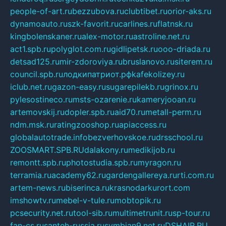
people-of-art.ru
bezzubova.ru
clubtibet.ru
orior-aks.ru
dynamoauto.ru
szk-favorit.ru
carlines.ru
flatnsk.ru
kingbolenskaner.ru
alex-motor.ru
astroline.net.ru
act1.spb.ru
polyglot.com.ru
gidlipetsk.ru
ooo-driada.ru
detsad125.ru
mir-zdoroviya.ru
bruslanovo.ru
siterem.ru
council.spb.ru
лодкипатриот.рф
kafekolizey.ru
iclub.net.ru
gazon-easy.ru
sugarepilekb.ru
grinox.ru
pylesostineco.ru
msts-ozarenie.ru
kameryjooan.ru
artemovskij.ru
dopler.spb.ru
aid70.ru
metall-perm.ru
ndm.msk.ru
ratingzooshop.ru
apiaccess.ru
globalautotrade.info
bezverhovskoe.ru
drsschool.ru
ZOOSMART.SPB.RU
dalakony.ru
medikijob.ru
remontt.spb.ru
photostudia.spb.ru
myragon.ru
terramia.ru
academy62.ru
gardengallereya.ru
rti.com.ru
artem-news.ru
biserinca.ru
krasnodarkurort.com
imshowtv.ru
mebel-v-tule.ru
mobtopik.ru
pcsecurity.net.ru
tool-sib.ru
multimetrunit.ru
sp-tour.ru
fan-cs.ru
santeh-russia.ru
symbian9.net.ru
DSHAIR.RU