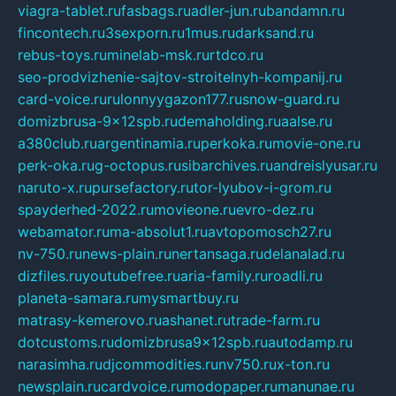
viagra-tablet.ru
fasbags.ru
adler-jun.ru
bandamn.ru
fincontech.ru
3sexporn.ru
1mus.ru
darksand.ru
rebus-toys.ru
minelab-msk.ru
rtdco.ru
seo-prodvizhenie-sajtov-stroitelnyh-kompanij.ru
card-voice.ru
rulonnyygazon177.ru
snow-guard.ru
domizbrusa-9x12spb.ru
demaholding.ru
aalse.ru
a380club.ru
argentinamia.ru
perkoka.ru
movie-one.ru
perk-oka.ru
g-octopus.ru
sibarchives.ru
andreislyusar.ru
naruto-x.ru
pursefactory.ru
tor-lyubov-i-grom.ru
spayderhed-2022.ru
movieone.ru
evro-dez.ru
webamator.ru
ma-absolut1.ru
avtopomosch27.ru
nv-750.ru
news-plain.ru
nertansaga.ru
delanalad.ru
dizfiles.ru
youtubefree.ru
aria-family.ru
roadli.ru
planeta-samara.ru
mysmartbuy.ru
matrasy-kemerovo.ru
ashanet.ru
trade-farm.ru
dotcustoms.ru
domizbrusa9x12spb.ru
autodamp.ru
narasimha.ru
djcommodities.ru
nv750.ru
x-ton.ru
newsplain.ru
cardvoice.ru
modopaper.ru
manunae.ru