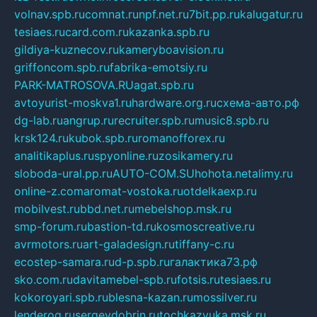
volnav.spb.ru
comnat.ru
npf.net.ru
7bit.pp.ru
kalugatur.ru
tesiaes.ru
card.com.ru
kazanka.spb.ru
gildiya-kuznecov.ru
kameryboavision.ru
griffoncom.spb.ru
fabrika-emotsiy.ru
PARK-MATROSOVA.RU
agat.spb.ru
avtoyurist-moskva1.ru
hardware.org.ru
схема-авто.рф
dg-lab.ru
angrup.ru
recruiter.spb.ru
music8.spb.ru
krsk124.ru
kubok.spb.ru
romanofforex.ru
analitikaplus.ru
spyonline.ru
zosikamery.ru
sloboda-ural.pp.ru
AUTO-COM.SU
hohota.net
alimy.ru
online-z.com
aromat-vostoka.ru
otdelkaexp.ru
mobilvest.ru
bbd.net.ru
mebelshop.msk.ru
smp-forum.ru
bastion-td.ru
kosmoscreative.ru
avrmotors.ru
art-galadesign.ru
tiffany-c.ru
ecostep-samara.ru
d-p.spb.ru
галактика73.рф
sko.com.ru
davitamebel-spb.ru
fotsis.ru
tesiaes.ru
kokoroyari.spb.ru
blesna-kazan.ru
mossilver.ru
lenderoq.ru
sergeydobrin.ru
tochkazvuka.msk.ru