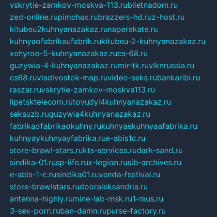
vskrytie-zamkov-moskva-113.ru
biletnadom.ru
zed-online.ru
pimchax.ru
brazzers-hd.ru
z-host.ru
kitubeu2kuhnyanazakaz.ru
naperekate.ru
kuhnyaofabrikaufabrik.ru
kitubeu-2-kuhnyanazakaz.ru
xehyroo-5-kuhnyanazakaz.ru
cs-68.ru
guzywia-4-kuhnyanazakaz.ru
mir-tk.ru
vlknrussia.ru
cs68.ru
vladivostok-map.ru
video-seks.ru
bankaribi.ru
raszar.ru
vskrytie-zamkov-moskva113.ru
lipetsktelecom.ru
tovudyi4kuhnyanazakaz.ru
seksuzb.ru
guzywia4kuhnyanazakaz.ru
fabrikaofabrikaokuhny.ru
kuhnyaekuhnyaafabrika.ru
kuhnyaykuhnyayfabrika.ru
e-abis1c.ru
store-brawl-stars.ru
kts-services.ru
dark-sand.ru
sindika-01.ru
sp-life.ru
x-legion.ru
sib-archives.ru
e-abis-1-c.ru
sindika01.ru
venda-festival.ru
store-brawlstars.ru
dooraleksandria.ru
antenna-highly.ru
mine-lab-msk.ru
1-mus.ru
3-sex-porn.ru
ban-damn.ru
purse-factory.ru