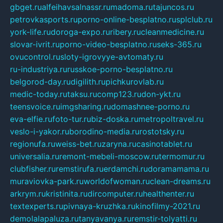
gbget.ru
alfeihavsalnassr.ru
madoma.ru
tajuncos.ru
petrovkasports.ru
porno-online-besplatno.ru
splclub.ru
york-life.ru
doroga-expo.ru
ribery.ru
cleanmedicine.ru
slovar-ivrit.ru
porno-video-besplatno.ru
seks-365.ru
ovucontrol.ru
sloty-igrovyye-avtomaty.ru
ru-industriya.ru
russkoe-porno-besplatno.ru
belgorod-day.ru
digilith.ru
pichkurovlab.ru
medic-today.ru
taksu.ru
comp123.ru
don-ykt.ru
teensvoice.ru
imgsharing.ru
domashnee-porno.ru
eva-elfie.ru
foto-tur.ru
biz-doska.ru
metropoltravel.ru
veslo-i-yakor.ru
borodino-media.ru
rostotsky.ru
regionufa.ru
weiss-bet.ru
zaryna.ru
casinotablet.ru
universalia.ru
remont-mebeli-moscow.ru
termomur.ru
clubfisher.ru
remstirufa.ru
erdamchi.ru
doramamama.ru
muraviovka-park.ru
worldofwoman.ru
clean-dreams.ru
arkrym.ru
kristinita.ru
dircomputer.ru
healthenter.ru
textexperts.ru
pivnaya-kruzhka.ru
kinofilmy-2021.ru
demolalapaluza.ru
tanyavanya.ru
remstir-tolyatti.ru