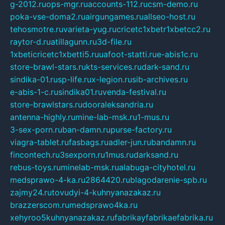
g-2012.ru
ops-mgr.ru
accounts-112.ru
csm-demo.ru
poka-vse-doma2.ru
airgungames.ru
allseo-host.ru
tehosmotre.ru
varieta-yug.ru
cricetc1xbetr1xbetcc2.ru
raytor-d.ru
atillagunn.ru
3d-file.ru
1xbeticricetc1xbetti5.ru
uafoot-statti.ru
e-abis1c.ru
store-brawl-stars.ru
kts-services.ru
dark-sand.ru
sindika-01.ru
sp-life.ru
x-legion.ru
sib-archives.ru
e-abis-1-c.ru
sindika01.ru
venda-festival.ru
store-brawlstars.ru
dooraleksandria.ru
antenna-highly.ru
mine-lab-msk.ru
1-mus.ru
3-sex-porn.ru
ban-damn.ru
purse-factory.ru
viagra-tablet.ru
fasbags.ru
adler-jun.ru
bandamn.ru
fincontech.ru
3sexporn.ru
1mus.ru
darksand.ru
rebus-toys.ru
minelab-msk.ru
alabuga-cityhotel.ru
medsprawo-4-ka.ru
2864420.ru
blagodarenie-spb.ru
zajmy24.ru
tovudyi-4-kuhnyanazakaz.ru
brazzerscom.ru
medsprawo4ka.ru
xehyroo5kuhnyanazakaz.ru
fabrikayfabrikaefabrika.ru