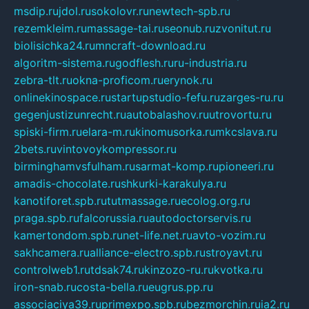
msdip.ru
jdol.ru
sokolovr.ru
newtech-spb.ru
rezemkleim.ru
massage-tai.ru
seonub.ru
zvonitut.ru
biolisichka24.ru
mncraft-download.ru
algoritm-sistema.ru
godflesh.ru
ru-industria.ru
zebra-tlt.ru
okna-proficom.ru
erynok.ru
onlinekinospace.ru
startupstudio-fefu.ru
zarges-ru.ru
gegenjustizunrecht.ru
autobalashov.ru
utrovortu.ru
spiski-firm.ru
elara-m.ru
kinomusorka.ru
mkcslava.ru
2bets.ru
vintovoykompressor.ru
birminghamvsfulham.ru
sarmat-komp.ru
pioneeri.ru
amadis-chocolate.ru
shkurki-karakulya.ru
kanotiforet.spb.ru
tutmassage.ru
ecolog.org.ru
praga.spb.ru
falcorussia.ru
autodoctorservis.ru
kamertondom.spb.ru
net-life.net.ru
avto-vozim.ru
sakhcamera.ru
alliance-electro.spb.ru
stroyavt.ru
controlweb1.ru
tdsak74.ru
kinzozo-ru.ru
kvotka.ru
iron-snab.ru
costa-bella.ru
eugrus.pp.ru
associaciya39.ru
primexpo.spb.ru
bezmorchin.ru
ia2.ru