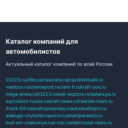
Каталог компаний для
автомобилистов
Актуальный каталог компаний по всей России
03223.ru
ufille.ru
krasotata.ru
prazdnikdushi.ru
veetbox.ru
cinemapost.ru
ciam-fr.ru
kraft-you.ru
mega-press.ru
03223.ru
web-explore.ru
rastenuya.ru
eurovision-russia.ru
strah-news.ru
freeride-team.ru
itrack-24.ru
sexshopexpress.ru
autostudiopro.ru
alabuga-cityhotel.ru
pornv.ru
atlantpereezd.ru
bud-em-znakomye.ru
a-cdc.ru
elektrostal-news.ru