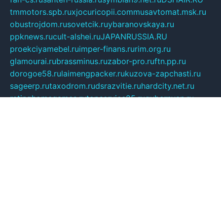
tmmotors.spb.ru
xjocuricopii.com
musavtomat.msk.ru
obustrojdom.ru
sovetcik.ru
ybaranovskaya.ru
ppknews.ru
cult-alshei.ru
JAPANRUSSIA.RU
proekciyamebel.ru
imper-finans.ru
rim.org.ru
glamourai.ru
brassminus.ru
zabor-pro.ru
ftn.pp.ru
dorogoe58.ru
laimengpacker.ru
kuzova-zapchasti.ru
sageerp.ru
taxodrom.ru
dsrazvitie.ru
hardcity.net.ru
ratinghomegames.ru
topservice25.ru
gubernyan.ru
gtglasslined.ru
ii4.ru
tssport.spb.ru
andorra24.com
blackwallstreet.ru
oboimos.ru
optim-doors.com.ru
ikuch.ru
nycr.org.ru
npa21.ru
vremya-ch.spb.ru
desert000.ru
ivtorgi.ru
ifiori.ru
catalog-statei.ru
dcv.org.ru
spetsmaster174.ru
ipkameryhiseeu.ru
dum26.ru
ruspol.spb.ru
fr-opendp.ru
kam-solnyshko.ru
cheyenne-arapaho.ru
sevzapmetal.spb.ru
ted-lapidus.spb.ru
parasite-eliminator.ru
sigma-complete.ru
modernworld.ru
dama-moda.ru