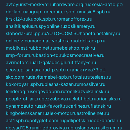
avtoyurist-moskva1.ru
hardware.org.ru
схема-авто.рф
dg-lab.ru
angrup.ru
recruiter.spb.ru
music8.spb.ru
krsk124.ru
kubok.spb.ru
romanofforex.ru
analitikaplus.ru
spyonline.ru
zosikamery.ru
sloboda-ural.pp.ru
AUTO-COM.SU
hohota.net
alimy.ru
online-z.com
aromat-vostoka.ru
otdelkaexp.ru
mobilvest.ru
bbd.net.ru
mebelshop.msk.ru
smp-forum.ru
bastion-td.ru
kosmoscreative.ru
avrmotors.ru
art-galadesign.ru
tiffany-c.ru
ecostep-samara.ru
d-p.spb.ru
галактика73.рф
sko.com.ru
davitamebel-spb.ru
fotsis.ru
tesiaes.ru
kokoroyari.spb.ru
blesna-kazan.ru
mossilver.ru
lenderoq.ru
sergeydobrin.ru
tochkazvuka.msk.ru
people-of-art.ru
bezzubova.ru
clubtibet.ru
orior-aks.ru
dynamoauto.ru
szk-favorit.ru
carlines.ru
flatnsk.ru
kingbolenskaner.ru
alex-motor.ru
astroline.net.ru
act1.spb.ru
polyglot.com.ru
gidlipetsk.ru
ooo-driada.ru
detsad125.ru
mir-zdoroviya.ru
bruslanovo.ru
siterem.ru