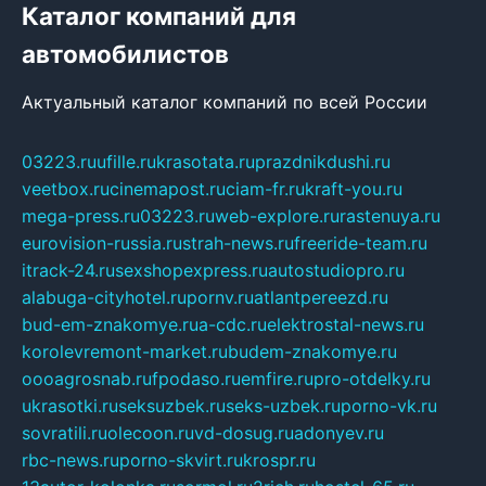
Каталог компаний для
автомобилистов
Актуальный каталог компаний по всей России
03223.ru
ufille.ru
krasotata.ru
prazdnikdushi.ru
veetbox.ru
cinemapost.ru
ciam-fr.ru
kraft-you.ru
mega-press.ru
03223.ru
web-explore.ru
rastenuya.ru
eurovision-russia.ru
strah-news.ru
freeride-team.ru
itrack-24.ru
sexshopexpress.ru
autostudiopro.ru
alabuga-cityhotel.ru
pornv.ru
atlantpereezd.ru
bud-em-znakomye.ru
a-cdc.ru
elektrostal-news.ru
korolevremont-market.ru
budem-znakomye.ru
oooagrosnab.ru
fpodaso.ru
emfire.ru
pro-otdelky.ru
ukrasotki.ru
seksuzbek.ru
seks-uzbek.ru
porno-vk.ru
sovratili.ru
olecoon.ru
vd-dosug.ru
adonyev.ru
rbc-news.ru
porno-skvirt.ru
krospr.ru