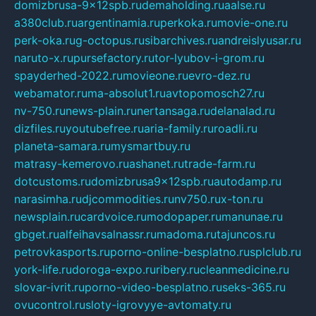
domizbrusa-9x12spb.ru
demaholding.ru
aalse.ru
a380club.ru
argentinamia.ru
perkoka.ru
movie-one.ru
perk-oka.ru
g-octopus.ru
sibarchives.ru
andreislyusar.ru
naruto-x.ru
pursefactory.ru
tor-lyubov-i-grom.ru
spayderhed-2022.ru
movieone.ru
evro-dez.ru
webamator.ru
ma-absolut1.ru
avtopomosch27.ru
nv-750.ru
news-plain.ru
nertansaga.ru
delanalad.ru
dizfiles.ru
youtubefree.ru
aria-family.ru
roadli.ru
planeta-samara.ru
mysmartbuy.ru
matrasy-kemerovo.ru
ashanet.ru
trade-farm.ru
dotcustoms.ru
domizbrusa9x12spb.ru
autodamp.ru
narasimha.ru
djcommodities.ru
nv750.ru
x-ton.ru
newsplain.ru
cardvoice.ru
modopaper.ru
manunae.ru
gbget.ru
alfeihavsalnassr.ru
madoma.ru
tajuncos.ru
petrovkasports.ru
porno-online-besplatno.ru
splclub.ru
york-life.ru
doroga-expo.ru
ribery.ru
cleanmedicine.ru
slovar-ivrit.ru
porno-video-besplatno.ru
seks-365.ru
ovucontrol.ru
sloty-igrovyye-avtomaty.ru