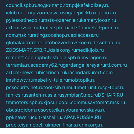
council.spb.ru
лодкипатриот.рф
kafekolizey.ru
iclub.net.ru
gazon-easy.ru
sugarepilekb.ru
grinox.ru
pylesostineco.ru
msts-ozarenie.ru
kameryjooan.ru
artemovskij.ru
dopler.spb.ru
aid70.ru
metall-perm.ru
ndm.msk.ru
ratingzooshop.ru
apiaccess.ru
globalautotrade.info
bezverhovskoe.ru
drsschool.ru
ZOOSMART.SPB.RU
dalakony.ru
medikijob.ru
remontt.spb.ru
photostudia.spb.ru
myragon.ru
terramia.ru
academy62.ru
gardengallereya.ru
rti.com.ru
artem-news.ru
biserinca.ru
krasnodarkurort.com
imshowtv.ru
mebel-v-tule.ru
mobtopik.ru
pcsecurity.net.ru
tool-sib.ru
multimetrunit.ru
sp-tour.ru
fan-cs.ru
santeh-russia.ru
symbian9.net.ru
DSHAIR.RU
tmmotors.spb.ru
xjocuricopii.com
musavtomat.msk.ru
obustrojdom.ru
sovetcik.ru
ybaranovskaya.ru
ppknews.ru
cult-alshei.ru
JAPANRUSSIA.RU
proekciyamebel.ru
imper-finans.ru
rim.org.ru
glamourai.ru
brassminus.ru
zabor-pro.ru
ftn.pp.ru