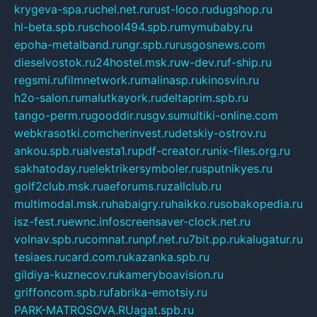
krygeva-spa.ru
chel.net.ru
rust-loco.ru
dugshop.ru
hl-beta.spb.ru
school494.spb.ru
mymubaby.ru
epoha-metalband.ru
ngr.spb.ru
rusgosnews.com
dieselvostok.ru
24hostel.msk.ru
w-dev.ru
f-ship.ru
regsmi.ru
filmnetwork.ru
malinasp.ru
kinosvin.ru
h2o-salon.ru
malutkayork.ru
deltaprim.spb.ru
tango-perm.ru
gooddir.ru
sgv.su
multiki-online.com
webkrasotki.com
cherinvest.ru
detskiy-ostrov.ru
ankou.spb.ru
alvesta1.ru
pdf-creator.ru
nix-files.org.ru
sakhatoday.ru
elektrikersymboler.ru
sputnikyes.ru
golf2club.msk.ru
aeforums.ru
zallclub.ru
multimodal.msk.ru
habaigry.ru
haikko.ru
sobakopedia.ru
isz-fest.ru
ewnc.info
screensaver-clock.net.ru
volnav.spb.ru
comnat.ru
npf.net.ru
7bit.pp.ru
kalugatur.ru
tesiaes.ru
card.com.ru
kazanka.spb.ru
gildiya-kuznecov.ru
kameryboavision.ru
griffoncom.spb.ru
fabrika-emotsiy.ru
PARK-MATROSOVA.RU
agat.spb.ru