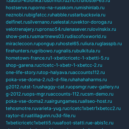
13autor-kolonka.ru
sormol.ru
2rich.ru
hostel-65.ru
hostserve.ru
porno-na-russkom.ru
mishinlab.ru
neznobi.ru
bigfatcc.ru
habble.ru
starbucksvia.ru
delfinet.ru
silvernano.ru
elestal.ru
vektor-doroga.ru
velotrenajery.ru
pronso54.ru
lenasever.ru
lovinskix.ru
show-pets.ru
smartnews03.ru
discofoxworld.ru
miraclecoon.ru
pongup.ru
hostel65.ru
liura.ru
glasspb.ru
firehunters.ru
gribowo.ru
gnalis.ru
bulkitula.ru
hometown-france.ru
1-xbeticricetc-1-xbetti-5.ru
shop-garena.ru
cricetc-1-xbetr-1-xbetcc-2.ru
one-life-story.ru
top-halyava.ru
accounts112.ru
poka-vse-doma-2.ru
3-d-file.ru
hahahaharms.ru
g2012.ru
tst-1.ru
shaggy-cat.ru
opsmgr.ru
ev-gallery.ru
g-2012.ru
ops-mgr.ru
accounts-112.ru
csm-demo.ru
poka-vse-doma2.ru
airgungames.ru
allseo-host.ru
tehosmotre.ru
varieta-yug.ru
cricetc1xbetr1xbetcc2.ru
raytor-d.ru
atillagunn.ru
3d-file.ru
1xbeticricetc1xbetti5.ru
uafoot-statti.ru
e-abis1c.ru