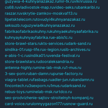
guzywia-4-kuhnyanazakaz.ru
mir-tk.ru
vlknrussia.ru
cs68.ru
vladivostok-map.ru
video-seks.ru
bankaribi.ru
raszar.ru
vskrytie-zamkov-moskva113.ru
lipetsktelecom.ru
tovudyi4kuhnyanazakaz.ru
seksuzb.ru
guzywia4kuhnyanazakaz.ru
fabrikaofabrikaokuhny.ru
kuhnyaekuhnyaafabrika.ru
kuhnyaykuhnyayfabrika.ru
e-abis1c.ru
store-brawl-stars.ru
kts-services.ru
dark-sand.ru
sindika-01.ru
sp-life.ru
x-legion.ru
sib-archives.ru
e-abis-1-c.ru
sindika01.ru
venda-festival.ru
store-brawlstars.ru
dooraleksandria.ru
antenna-highly.ru
mine-lab-msk.ru
1-mus.ru
3-sex-porn.ru
ban-damn.ru
purse-factory.ru
viagra-tablet.ru
fasbags.ru
adler-jun.ru
bandamn.ru
fincontech.ru
3sexporn.ru
1mus.ru
darksand.ru
rebus-toys.ru
minelab-msk.ru
rtdco.ru
seo-prodvizhenie-sajtov-stroitelnyh-kompanij.ru
card-voice.ru
rulonnyygazon177.ru
snow-guard.ru