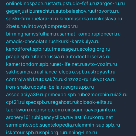
onlinekinospace.ru
startupstudio-fefu.ru
zarges-ru.ru
gegenjustizunrecht.ru
autobalashov.ru
utrovortu.ru
spiski-firm.ru
elara-m.ru
kinomusorka.ru
mkcslava.ru
2bets.ru
vintovoykompressor.ru
birminghamvsfulham.ru
sarmat-komp.ru
pioneeri.ru
amadis-chocolate.ru
shkurki-karakulya.ru
kanotiforet.spb.ru
tutmassage.ru
ecolog.org.ru
praga.spb.ru
falcorussia.ru
autodoctorservis.ru
kamertondom.spb.ru
net-life.net.ru
avto-vozim.ru
sakhcamera.ru
alliance-electro.spb.ru
stroyavt.ru
controlweb1.ru
tdsak74.ru
kinzozo-ru.ru
kvotka.ru
iron-snab.ru
costa-bella.ru
eugrus.pp.ru
associaciya39.ru
primexpo.spb.ru
bezmorchin.ru
ia2.ru
cpt21.ru
ispecspb.ru
regahost.ru
kolosok-elita.ru
tae-kwon.ru
consrio.com.ru
insiam.ru
avegainfo.ru
archery161.ru
bigencyclica.ru
vlast16.ru
korru.net
sarmiento.spb.su
extelopedia.ru
lammin-suo.spb.ru
iskatour.spb.ru
snpi.org.ru
running-line.ru