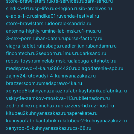
store-brawl-stars.ru
kts-services.ru
dark-sand.ru
sindika-01.ru
sp-life.ru
x-legion.ru
sib-archives.ru
e-abis-1-c.ru
sindika01.ru
venda-festival.ru
store-brawlstars.ru
dooraleksandria.ru
antenna-highly.ru
mine-lab-msk.ru
1-mus.ru
3-sex-porn.ru
ban-damn.ru
purse-factory.ru
viagra-tablet.ru
fasbags.ru
adler-jun.ru
bandamn.ru
fincontech.ru
3sexporn.ru
1mus.ru
darksand.ru
rebus-toys.ru
minelab-msk.ru
alabuga-cityhotel.ru
medsprawo-4-ka.ru
2864420.ru
blagodarenie-spb.ru
zajmy24.ru
tovudyi-4-kuhnyanazakaz.ru
brazzerscom.ru
medsprawo4ka.ru
xehyroo5kuhnyanazakaz.ru
fabrikayfabrikaefabrika.ru
vskrytie-zamkov-moskva-113.ru
biletnadom.ru
zed-online.ru
pimchax.ru
brazzers-hd.ru
z-host.ru
kitubeu2kuhnyanazakaz.ru
naperekate.ru
kuhnyaofabrikaufabrik.ru
kitubeu-2-kuhnyanazakaz.ru
xehyroo-5-kuhnyanazakaz.ru
cs-68.ru