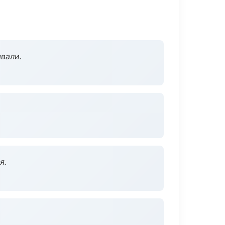
вали.
я.