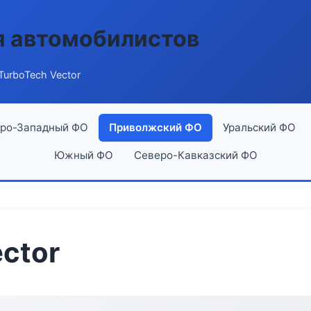
я автомобилистов
TurboTech Vector
ро-Западный ФО
Приволжский ФО
Уральский ФО
Южный ФО
Северо-Кавказский ФО
ctor