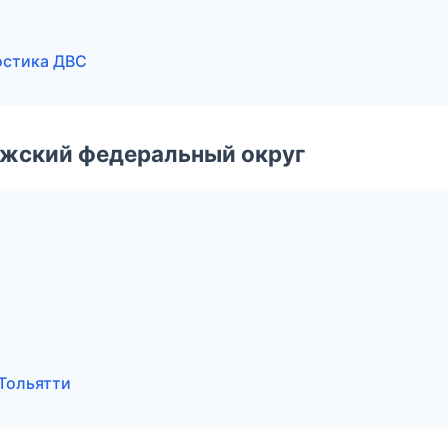
остика ДВС
лжский федеральный округ
 Тольятти