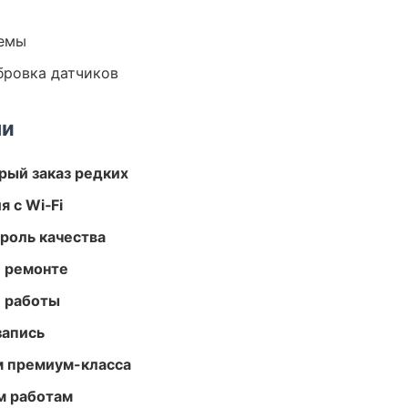
темы
ибровка датчиков
ми
рый заказ редких
 с Wi‑Fi
роль качества
и ремонте
е работы
запись
м премиум-класса
м работам