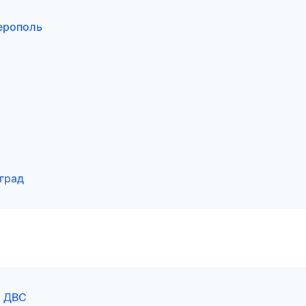
ерополь
град
а ДВС