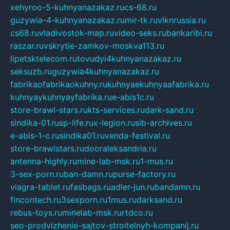
xehyroo-5-kuhnyanazakaz.ru
cs-68.ru
guzywia-4-kuhnyanazakaz.ru
mir-tk.ru
vlknrussia.ru
cs68.ru
vladivostok-map.ru
video-seks.ru
bankaribi.ru
raszar.ru
vskrytie-zamkov-moskva113.ru
lipetsktelecom.ru
tovudyi4kuhnyanazakaz.ru
seksuzb.ru
guzywia4kuhnyanazakaz.ru
fabrikaofabrikaokuhny.ru
kuhnyaekuhnyaafabrika.ru
kuhnyaykuhnyayfabrika.ru
e-abis1c.ru
store-brawl-stars.ru
kts-services.ru
dark-sand.ru
sindika-01.ru
sp-life.ru
x-legion.ru
sib-archives.ru
e-abis-1-c.ru
sindika01.ru
venda-festival.ru
store-brawlstars.ru
dooraleksandria.ru
antenna-highly.ru
mine-lab-msk.ru
1-mus.ru
3-sex-porn.ru
ban-damn.ru
purse-factory.ru
viagra-tablet.ru
fasbags.ru
adler-jun.ru
bandamn.ru
fincontech.ru
3sexporn.ru
1mus.ru
darksand.ru
rebus-toys.ru
minelab-msk.ru
rtdco.ru
seo-prodvizhenie-sajtov-stroitelnyh-kompanij.ru