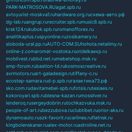
PARK-MATROSOVA.RU
agat.spb.ru
avtoyurist-moskva1.ru
hardware.org.ru
схема-авто.рф
dg-lab.ru
angrup.ru
recruiter.spb.ru
music8.spb.ru
krsk124.ru
kubok.spb.ru
romanofforex.ru
analitikaplus.ru
spyonline.ru
zosikamery.ru
sloboda-ural.pp.ru
AUTO-COM.SU
hohota.net
alimy.ru
online-z.com
aromat-vostoka.ru
otdelkaexp.ru
mobilvest.ru
bbd.net.ru
mebelshop.msk.ru
smp-forum.ru
bastion-td.ru
kosmoscreative.ru
avrmotors.ru
art-galadesign.ru
tiffany-c.ru
ecostep-samara.ru
d-p.spb.ru
галактика73.рф
sko.com.ru
davitamebel-spb.ru
fotsis.ru
tesiaes.ru
kokoroyari.spb.ru
blesna-kazan.ru
mossilver.ru
lenderoq.ru
sergeydobrin.ru
tochkazvuka.msk.ru
people-of-art.ru
bezzubova.ru
clubtibet.ru
orior-aks.ru
dynamoauto.ru
szk-favorit.ru
carlines.ru
flatnsk.ru
kingbolenskaner.ru
alex-motor.ru
astroline.net.ru