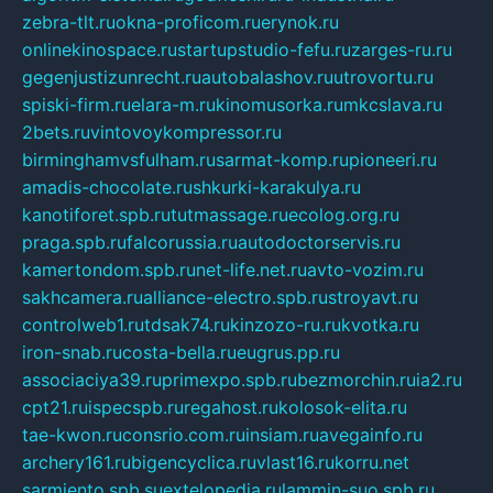
zebra-tlt.ru
okna-proficom.ru
erynok.ru
onlinekinospace.ru
startupstudio-fefu.ru
zarges-ru.ru
gegenjustizunrecht.ru
autobalashov.ru
utrovortu.ru
spiski-firm.ru
elara-m.ru
kinomusorka.ru
mkcslava.ru
2bets.ru
vintovoykompressor.ru
birminghamvsfulham.ru
sarmat-komp.ru
pioneeri.ru
amadis-chocolate.ru
shkurki-karakulya.ru
kanotiforet.spb.ru
tutmassage.ru
ecolog.org.ru
praga.spb.ru
falcorussia.ru
autodoctorservis.ru
kamertondom.spb.ru
net-life.net.ru
avto-vozim.ru
sakhcamera.ru
alliance-electro.spb.ru
stroyavt.ru
controlweb1.ru
tdsak74.ru
kinzozo-ru.ru
kvotka.ru
iron-snab.ru
costa-bella.ru
eugrus.pp.ru
associaciya39.ru
primexpo.spb.ru
bezmorchin.ru
ia2.ru
cpt21.ru
ispecspb.ru
regahost.ru
kolosok-elita.ru
tae-kwon.ru
consrio.com.ru
insiam.ru
avegainfo.ru
archery161.ru
bigencyclica.ru
vlast16.ru
korru.net
sarmiento.spb.su
extelopedia.ru
lammin-suo.spb.ru