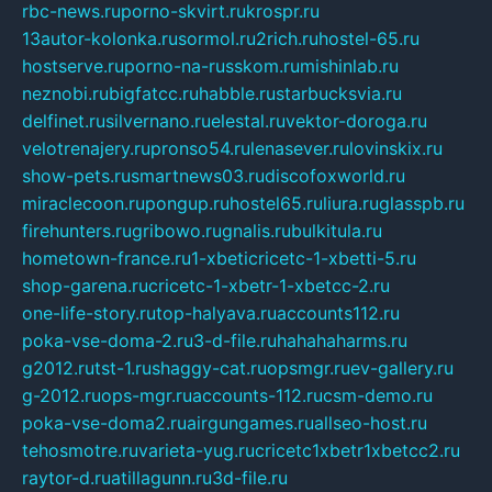
rbc-news.ru
porno-skvirt.ru
krospr.ru
13autor-kolonka.ru
sormol.ru
2rich.ru
hostel-65.ru
hostserve.ru
porno-na-russkom.ru
mishinlab.ru
neznobi.ru
bigfatcc.ru
habble.ru
starbucksvia.ru
delfinet.ru
silvernano.ru
elestal.ru
vektor-doroga.ru
velotrenajery.ru
pronso54.ru
lenasever.ru
lovinskix.ru
show-pets.ru
smartnews03.ru
discofoxworld.ru
miraclecoon.ru
pongup.ru
hostel65.ru
liura.ru
glasspb.ru
firehunters.ru
gribowo.ru
gnalis.ru
bulkitula.ru
hometown-france.ru
1-xbeticricetc-1-xbetti-5.ru
shop-garena.ru
cricetc-1-xbetr-1-xbetcc-2.ru
one-life-story.ru
top-halyava.ru
accounts112.ru
poka-vse-doma-2.ru
3-d-file.ru
hahahaharms.ru
g2012.ru
tst-1.ru
shaggy-cat.ru
opsmgr.ru
ev-gallery.ru
g-2012.ru
ops-mgr.ru
accounts-112.ru
csm-demo.ru
poka-vse-doma2.ru
airgungames.ru
allseo-host.ru
tehosmotre.ru
varieta-yug.ru
cricetc1xbetr1xbetcc2.ru
raytor-d.ru
atillagunn.ru
3d-file.ru