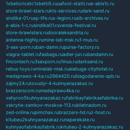
1xbeticricetc1xbetti5.ru
uafoot-statti.ru
e-abis1c.ru
store-brawl-stars.ru
kts-services.ru
dark-sand.ru
sindika-01.ru
sp-life.ru
x-legion.ru
sib-archives.ru
e-abis-1-c.ru
sindika01.ru
venda-festival.ru
store-brawlstars.ru
dooraleksandria.ru
antenna-highly.ru
mine-lab-msk.ru
1-mus.ru
3-sex-porn.ru
ban-damn.ru
purse-factory.ru
viagra-tablet.ru
fasbags.ru
adler-jun.ru
bandamn.ru
fincontech.ru
3sexporn.ru
1mus.ru
darksand.ru
rebus-toys.ru
minelab-msk.ru
alabuga-cityhotel.ru
medsprawo-4-ka.ru
2864420.ru
blagodarenie-spb.ru
zajmy24.ru
tovudyi-4-kuhnyanazakaz.ru
brazzerscom.ru
medsprawo4ka.ru
xehyroo5kuhnyanazakaz.ru
fabrikayfabrikaefabrika.ru
vskrytie-zamkov-moskva-113.ru
biletnadom.ru
zed-online.ru
pimchax.ru
brazzers-hd.ru
z-host.ru
kitubeu2kuhnyanazakaz.ru
naperekate.ru
kuhnyaofabrikaufabrik.ru
kitubeu-2-kuhnyanazakaz.ru