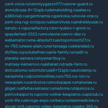
card-voice.ru
rulonnyygazon177.ru
snow-guard.ru
domizbrusa-9x12spb.ru
demaholding.ru
aalse.ru
a380club.ru
argentinamia.ru
perkoka.ru
movie-one.ru
perk-oka.ru
g-octopus.ru
sibarchives.ru
andreislyusar.ru
naruto-x.ru
pursefactory.ru
tor-lyubov-i-grom.ru
spayderhed-2022.ru
movieone.ru
evro-dez.ru
webamator.ru
ma-absolut1.ru
avtopomosch27.ru
nv-750.ru
news-plain.ru
nertansaga.ru
delanalad.ru
dizfiles.ru
youtubefree.ru
aria-family.ru
roadli.ru
planeta-samara.ru
mysmartbuy.ru
matrasy-kemerovo.ru
ashanet.ru
trade-farm.ru
dotcustoms.ru
domizbrusa9x12spb.ru
autodamp.ru
narasimha.ru
djcommodities.ru
nv750.ru
x-ton.ru
newsplain.ru
cardvoice.ru
modopaper.ru
manunae.ru
gbget.ru
alfeihavsalnassr.ru
madoma.ru
tajuncos.ru
petrovkasports.ru
porno-online-besplatno.ru
splclub.ru
york-life.ru
doroga-expo.ru
ribery.ru
cleanmedicine.ru
slovar-ivrit.ru
porno-video-besplatno.ru
seks-365.ru