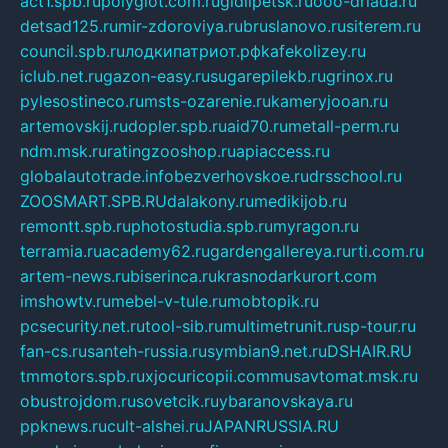
act1.spb.ru
polyglot.com.ru
gidlipetsk.ru
ooo-driada.ru
detsad125.ru
mir-zdoroviya.ru
bruslanovo.ru
siterem.ru
council.spb.ru
лодкипатриот.рф
kafekolizey.ru
iclub.net.ru
gazon-easy.ru
sugarepilekb.ru
grinox.ru
pylesostineco.ru
msts-ozarenie.ru
kameryjooan.ru
artemovskij.ru
dopler.spb.ru
aid70.ru
metall-perm.ru
ndm.msk.ru
ratingzooshop.ru
apiaccess.ru
globalautotrade.info
bezverhovskoe.ru
drsschool.ru
ZOOSMART.SPB.RU
dalakony.ru
medikijob.ru
remontt.spb.ru
photostudia.spb.ru
myragon.ru
terramia.ru
academy62.ru
gardengallereya.ru
rti.com.ru
artem-news.ru
biserinca.ru
krasnodarkurort.com
imshowtv.ru
mebel-v-tule.ru
mobtopik.ru
pcsecurity.net.ru
tool-sib.ru
multimetrunit.ru
sp-tour.ru
fan-cs.ru
santeh-russia.ru
symbian9.net.ru
DSHAIR.RU
tmmotors.spb.ru
xjocuricopii.com
musavtomat.msk.ru
obustrojdom.ru
sovetcik.ru
ybaranovskaya.ru
ppknews.ru
cult-alshei.ru
JAPANRUSSIA.RU