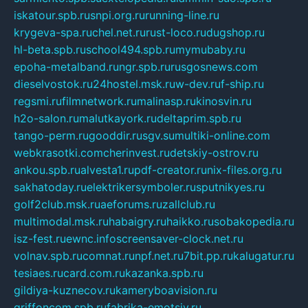
iskatour.spb.ru
snpi.org.ru
running-line.ru
krygeva-spa.ru
chel.net.ru
rust-loco.ru
dugshop.ru
hl-beta.spb.ru
school494.spb.ru
mymubaby.ru
epoha-metalband.ru
ngr.spb.ru
rusgosnews.com
dieselvostok.ru
24hostel.msk.ru
w-dev.ru
f-ship.ru
regsmi.ru
filmnetwork.ru
malinasp.ru
kinosvin.ru
h2o-salon.ru
malutkayork.ru
deltaprim.spb.ru
tango-perm.ru
gooddir.ru
sgv.su
multiki-online.com
webkrasotki.com
cherinvest.ru
detskiy-ostrov.ru
ankou.spb.ru
alvesta1.ru
pdf-creator.ru
nix-files.org.ru
sakhatoday.ru
elektrikersymboler.ru
sputnikyes.ru
golf2club.msk.ru
aeforums.ru
zallclub.ru
multimodal.msk.ru
habaigry.ru
haikko.ru
sobakopedia.ru
isz-fest.ru
ewnc.info
screensaver-clock.net.ru
volnav.spb.ru
comnat.ru
npf.net.ru
7bit.pp.ru
kalugatur.ru
tesiaes.ru
card.com.ru
kazanka.spb.ru
gildiya-kuznecov.ru
kameryboavision.ru
griffoncom.spb.ru
fabrika-emotsiy.ru