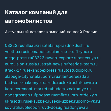
Каталог компаний для
автомобилистов
Актуальный каталог компаний по всей России
03223.ru
ufille.ru
krasotata.ru
prazdnikdushi.ru
veetbox.ru
cinemapost.ru
ciam-fr.ru
kraft-you.ru
mega-press.ru
03223.ru
web-explore.ru
rastenuya.ru
eurovision-russia.ru
strah-news.ru
freeride-team.ru
itrack-24.ru
sexshopexpress.ru
autostudiopro.ru
alabuga-cityhotel.ru
pornv.ru
atlantpereezd.ru
bud-em-znakomye.ru
a-cdc.ru
elektrostal-news.ru
korolevremont-market.ru
budem-znakomye.ru
oooagrosnab.ru
fpodaso.ru
emfire.ru
pro-otdelky.ru
ukrasotki.ru
seksuzbek.ru
seks-uzbek.ru
porno-vk.ru
sovratili.ru
olecoon.ru
vd-dosug.ru
adonyev.ru