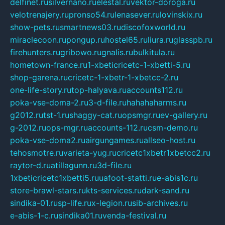
delfinet.ru
silvernano.ru
elestal.ru
vektor-doroga.ru
velotrenajery.ru
pronso54.ru
lenasever.ru
lovinskix.ru
show-pets.ru
smartnews03.ru
discofoxworld.ru
miraclecoon.ru
pongup.ru
hostel65.ru
liura.ru
glasspb.ru
firehunters.ru
gribowo.ru
gnalis.ru
bulkitula.ru
hometown-france.ru
1-xbeticricetc-1-xbetti-5.ru
shop-garena.ru
cricetc-1-xbetr-1-xbetcc-2.ru
one-life-story.ru
top-halyava.ru
accounts112.ru
poka-vse-doma-2.ru
3-d-file.ru
hahahaharms.ru
g2012.ru
tst-1.ru
shaggy-cat.ru
opsmgr.ru
ev-gallery.ru
g-2012.ru
ops-mgr.ru
accounts-112.ru
csm-demo.ru
poka-vse-doma2.ru
airgungames.ru
allseo-host.ru
tehosmotre.ru
varieta-yug.ru
cricetc1xbetr1xbetcc2.ru
raytor-d.ru
atillagunn.ru
3d-file.ru
1xbeticricetc1xbetti5.ru
uafoot-statti.ru
e-abis1c.ru
store-brawl-stars.ru
kts-services.ru
dark-sand.ru
sindika-01.ru
sp-life.ru
x-legion.ru
sib-archives.ru
e-abis-1-c.ru
sindika01.ru
venda-festival.ru