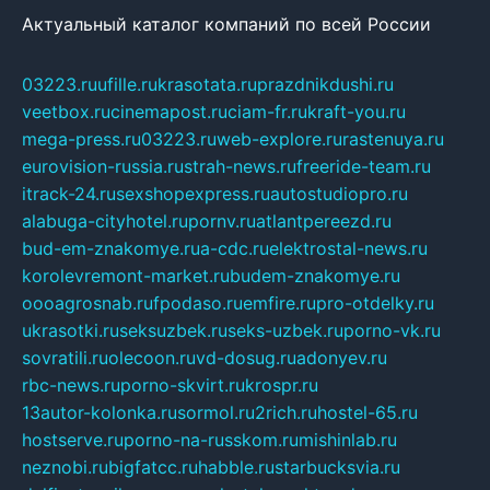
Актуальный каталог компаний по всей России
03223.ru
ufille.ru
krasotata.ru
prazdnikdushi.ru
veetbox.ru
cinemapost.ru
ciam-fr.ru
kraft-you.ru
mega-press.ru
03223.ru
web-explore.ru
rastenuya.ru
eurovision-russia.ru
strah-news.ru
freeride-team.ru
itrack-24.ru
sexshopexpress.ru
autostudiopro.ru
alabuga-cityhotel.ru
pornv.ru
atlantpereezd.ru
bud-em-znakomye.ru
a-cdc.ru
elektrostal-news.ru
korolevremont-market.ru
budem-znakomye.ru
oooagrosnab.ru
fpodaso.ru
emfire.ru
pro-otdelky.ru
ukrasotki.ru
seksuzbek.ru
seks-uzbek.ru
porno-vk.ru
sovratili.ru
olecoon.ru
vd-dosug.ru
adonyev.ru
rbc-news.ru
porno-skvirt.ru
krospr.ru
13autor-kolonka.ru
sormol.ru
2rich.ru
hostel-65.ru
hostserve.ru
porno-na-russkom.ru
mishinlab.ru
neznobi.ru
bigfatcc.ru
habble.ru
starbucksvia.ru