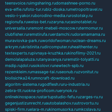
teensvoice.ru
imgsharing.ru
domashnee-porno.ru
eva-elfie.ru
foto-tur.ru
biz-doska.ru
metropoltravel.ru
veslo-i-yakor.ru
borodino-media.ru
rostotsky.ru
regionufa.ru
weiss-bet.ru
zaryna.ru
casinotablet.ru
universalia.ru
remont-mebeli-moscow.ru
termomur.ru
clubfisher.ru
remstirufa.ru
erdamchi.ru
doramamama.ru
muraviovka-park.ru
worldofwoman.ru
clean-dreams.ru
arkrym.ru
kristinita.ru
dircomputer.ru
healthenter.ru
textexperts.ru
pivnaya-kruzhka.ru
kinofilmy-2021.ru
demolalapaluza.ru
tanyavanya.ru
remstir-tolyatti.ru
msdip.ru
jdol.ru
sokolovr.ru
newtech-spb.ru
rezemkleim.ru
massage-tai.ru
seonub.ru
zvonitut.ru
biolisichka24.ru
mncraft-download.ru
algoritm-sistema.ru
godflesh.ru
ru-industria.ru
zebra-tlt.ru
okna-proficom.ru
erynok.ru
onlinekinospace.ru
startupstudio-fefu.ru
zarges-ru.ru
gegenjustizunrecht.ru
autobalashov.ru
utrovortu.ru
spiski-firm.ru
elara-m.ru
kinomusorka.ru
mkcslava.ru