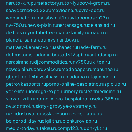
naruto-x.ru
pursefactory.ru
tor-lyubov-i-grom.ru
spayderhed-2022.ru
movieone.ru
evro-dez.ru
webamator.ru
ma-absolut1.ru
avtopomosch27.ru
nv-750.ru
news-plain.ru
nertansaga.ru
delanalad.ru
dizfiles.ru
youtubefree.ru
aria-family.ru
roadli.ru
planeta-samara.ru
mysmartbuy.ru
matrasy-kemerovo.ru
ashanet.ru
trade-farm.ru
dotcustoms.ru
domizbrusa9x12spb.ru
autodamp.ru
narasimha.ru
djcommodities.ru
nv750.ru
x-ton.ru
newsplain.ru
cardvoice.ru
modopaper.ru
manunae.ru
gbget.ru
alfeihavsalnassr.ru
madoma.ru
tajuncos.ru
petrovkasports.ru
porno-online-besplatno.ru
splclub.ru
york-life.ru
doroga-expo.ru
ribery.ru
cleanmedicine.ru
slovar-ivrit.ru
porno-video-besplatno.ru
seks-365.ru
ovucontrol.ru
sloty-igrovyye-avtomaty.ru
ru-industriya.ru
russkoe-porno-besplatno.ru
belgorod-day.ru
digilith.ru
pichkurovlab.ru
medic-today.ru
taksu.ru
comp123.ru
don-ykt.ru