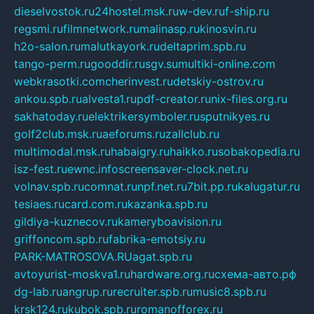
dieselvostok.ru
24hostel.msk.ru
w-dev.ru
f-ship.ru
regsmi.ru
filmnetwork.ru
malinasp.ru
kinosvin.ru
h2o-salon.ru
malutkayork.ru
deltaprim.spb.ru
tango-perm.ru
gooddir.ru
sgv.su
multiki-online.com
webkrasotki.com
cherinvest.ru
detskiy-ostrov.ru
ankou.spb.ru
alvesta1.ru
pdf-creator.ru
nix-files.org.ru
sakhatoday.ru
elektrikersymboler.ru
sputnikyes.ru
golf2club.msk.ru
aeforums.ru
zallclub.ru
multimodal.msk.ru
habaigry.ru
haikko.ru
sobakopedia.ru
isz-fest.ru
ewnc.info
screensaver-clock.net.ru
volnav.spb.ru
comnat.ru
npf.net.ru
7bit.pp.ru
kalugatur.ru
tesiaes.ru
card.com.ru
kazanka.spb.ru
gildiya-kuznecov.ru
kameryboavision.ru
griffoncom.spb.ru
fabrika-emotsiy.ru
PARK-MATROSOVA.RU
agat.spb.ru
avtoyurist-moskva1.ru
hardware.org.ru
схема-авто.рф
dg-lab.ru
angrup.ru
recruiter.spb.ru
music8.spb.ru
krsk124.ru
kubok.spb.ru
romanofforex.ru