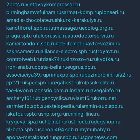
2bets.ru
vintovoykompressor.ru
birminghamvsfulham.ru
sarmat-komp.ru
pioneeri.ru
amadis-chocolate.ru
shkurki-karakulya.ru
kanotiforet.spb.ru
tutmassage.ru
ecolog.org.ru
praga.spb.ru
falcorussia.ru
autodoctorservis.ru
kamertondom.spb.ru
net-life.net.ru
avto-vozim.ru
sakhcamera.ru
alliance-electro.spb.ru
stroyavt.ru
controlweb1.ru
tdsak74.ru
kinzozo-ru.ru
kvotka.ru
iron-snab.ru
costa-bella.ru
eugrus.pp.ru
associaciya39.ru
primexpo.spb.ru
bezmorchin.ru
ia2.ru
cpt21.ru
ispecspb.ru
regahost.ru
kolosok-elita.ru
tae-kwon.ru
consrio.com.ru
insiam.ru
avegainfo.ru
archery161.ru
bigencyclica.ru
vlast16.ru
korru.net
sarmiento.spb.su
extelopedia.ru
lammin-suo.spb.ru
iskatour.spb.ru
snpi.org.ru
running-line.ru
krygeva-spa.ru
chel.net.ru
rust-loco.ru
dugshop.ru
hl-beta.spb.ru
school494.spb.ru
mymubaby.ru
epoha-metalband.ru
ngr.spb.ru
rusgosnews.com