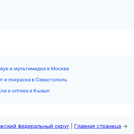
вук и мультимедиа в Москва
т и покраска в Севастополь
кла и оптика в Кызыл
лжский федеральный округ
|
Главная страница
→