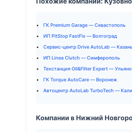
Похожие компании: Кузовно
ГК Premium Garage — Севастополь
ИП PitStop FastFix — Волгоград
Сервис-центр Drive AutoLab — Казан
ИП Linea Clutch — Симферополь
Техстанция Oil&Filter Expert — Ульян
ГК Torque AutoCare — Воронеж
Автоцентр AutoLab TurboTech — Кал
Компании в Нижний Новгор