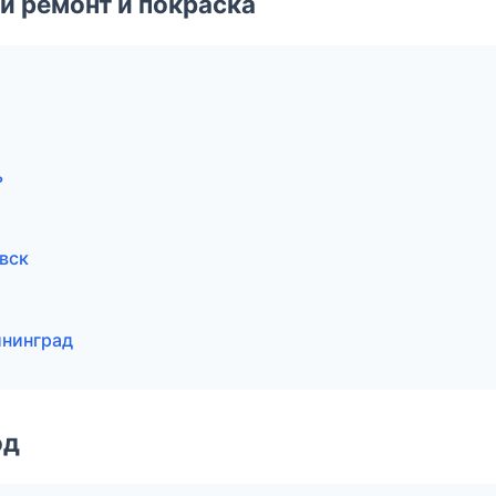
й ремонт и покраска
ь
овск
ининград
од