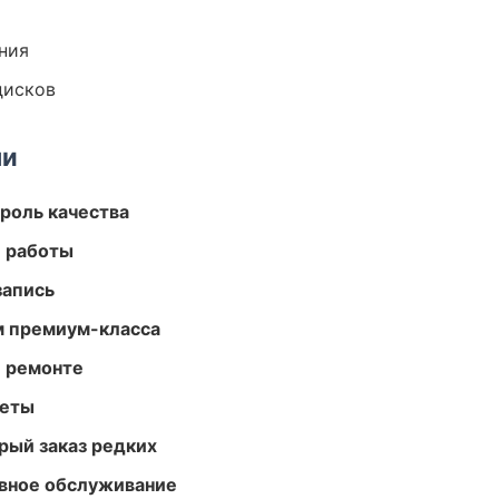
ния
дисков
ми
роль качества
е работы
запись
м премиум-класса
и ремонте
меты
рый заказ редких
вное обслуживание