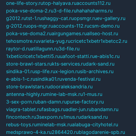
one-life-story.ru
top-halyava.ru
accounts112.ru
poka-vse-doma-2.ru
3-d-file.ru
hahahaharms.ru
g2012.ru
tst-1.ru
shaggy-cat.ru
opsmgr.ru
ev-gallery.ru
g-2012.ru
ops-mgr.ru
accounts-112.ru
csm-demo.ru
poka-vse-doma2.ru
airgungames.ru
allseo-host.ru
tehosmotre.ru
varieta-yug.ru
cricetc1xbetr1xbetcc2.ru
raytor-d.ru
atillagunn.ru
3d-file.ru
1xbeticricetc1xbetti5.ru
uafoot-statti.ru
e-abis1c.ru
store-brawl-stars.ru
kts-services.ru
dark-sand.ru
sindika-01.ru
sp-life.ru
x-legion.ru
sib-archives.ru
e-abis-1-c.ru
sindika01.ru
venda-festival.ru
store-brawlstars.ru
dooraleksandria.ru
antenna-highly.ru
mine-lab-msk.ru
1-mus.ru
3-sex-porn.ru
ban-damn.ru
purse-factory.ru
viagra-tablet.ru
fasbags.ru
adler-jun.ru
bandamn.ru
fincontech.ru
3sexporn.ru
1mus.ru
darksand.ru
rebus-toys.ru
minelab-msk.ru
alabuga-cityhotel.ru
medsprawo-4-ka.ru
2864420.ru
blagodarenie-spb.ru