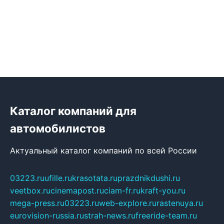
Каталог компаний для
автомобилистов
Актуальный каталог компаний по всей России
03223.ru
ufille.ru
krasotata.ru
prazdnikdushi.ru
veetbox.ru
cinemapost.ru
ciam-fr.ru
kraft-you.ru
mega-press.ru
03223.ru
web-explore.ru
rastenuya.ru
eurovision-russia.ru
strah-news.ru
freeride-team.ru