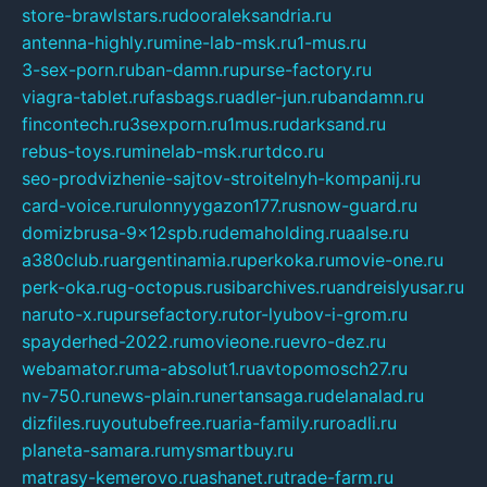
store-brawlstars.ru
dooraleksandria.ru
antenna-highly.ru
mine-lab-msk.ru
1-mus.ru
3-sex-porn.ru
ban-damn.ru
purse-factory.ru
viagra-tablet.ru
fasbags.ru
adler-jun.ru
bandamn.ru
fincontech.ru
3sexporn.ru
1mus.ru
darksand.ru
rebus-toys.ru
minelab-msk.ru
rtdco.ru
seo-prodvizhenie-sajtov-stroitelnyh-kompanij.ru
card-voice.ru
rulonnyygazon177.ru
snow-guard.ru
domizbrusa-9x12spb.ru
demaholding.ru
aalse.ru
a380club.ru
argentinamia.ru
perkoka.ru
movie-one.ru
perk-oka.ru
g-octopus.ru
sibarchives.ru
andreislyusar.ru
naruto-x.ru
pursefactory.ru
tor-lyubov-i-grom.ru
spayderhed-2022.ru
movieone.ru
evro-dez.ru
webamator.ru
ma-absolut1.ru
avtopomosch27.ru
nv-750.ru
news-plain.ru
nertansaga.ru
delanalad.ru
dizfiles.ru
youtubefree.ru
aria-family.ru
roadli.ru
planeta-samara.ru
mysmartbuy.ru
matrasy-kemerovo.ru
ashanet.ru
trade-farm.ru