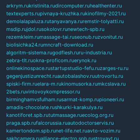
arkrym.ru
kristinita.ru
dircomputer.ru
healthenter.ru
textexperts.ru
pivnaya-kruzhka.ru
kinofilmy-2021.ru
demolalapaluza.ru
tanyavanya.ru
remstir-tolyatti.ru
msdip.ru
jdol.ru
sokolovr.ru
newtech-spb.ru
rezemkleim.ru
massage-tai.ru
seonub.ru
zvonitut.ru
biolisichka24.ru
mncraft-download.ru
algoritm-sistema.ru
godflesh.ru
ru-industria.ru
zebra-tlt.ru
okna-proficom.ru
erynok.ru
onlinekinospace.ru
startupstudio-fefu.ru
zarges-ru.ru
gegenjustizunrecht.ru
autobalashov.ru
utrovortu.ru
spiski-firm.ru
elara-m.ru
kinomusorka.ru
mkcslava.ru
2bets.ru
vintovoykompressor.ru
birminghamvsfulham.ru
sarmat-komp.ru
pioneeri.ru
amadis-chocolate.ru
shkurki-karakulya.ru
kanotiforet.spb.ru
tutmassage.ru
ecolog.org.ru
praga.spb.ru
falcorussia.ru
autodoctorservis.ru
kamertondom.spb.ru
net-life.net.ru
avto-vozim.ru
sakhcamera.ru
alliance-electro.spb.ru
stroyavt.ru