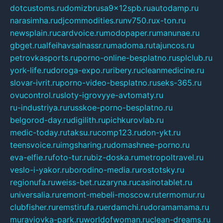
dotcustoms.ru
domizbrusa9x12spb.ru
autodamp.ru
narasimha.ru
djcommodities.ru
nv750.ru
x-ton.ru
newsplain.ru
cardvoice.ru
modopaper.ru
manunae.ru
gbget.ru
alfeihavsalnassr.ru
madoma.ru
tajuncos.ru
petrovkasports.ru
porno-online-besplatno.ru
splclub.ru
york-life.ru
doroga-expo.ru
ribery.ru
cleanmedicine.ru
slovar-ivrit.ru
porno-video-besplatno.ru
seks-365.ru
ovucontrol.ru
sloty-igrovyye-avtomaty.ru
ru-industriya.ru
russkoe-porno-besplatno.ru
belgorod-day.ru
digilith.ru
pichkurovlab.ru
medic-today.ru
taksu.ru
comp123.ru
don-ykt.ru
teensvoice.ru
imgsharing.ru
domashnee-porno.ru
eva-elfie.ru
foto-tur.ru
biz-doska.ru
metropoltravel.ru
veslo-i-yakor.ru
borodino-media.ru
rostotsky.ru
regionufa.ru
weiss-bet.ru
zaryna.ru
casinotablet.ru
universalia.ru
remont-mebeli-moscow.ru
termomur.ru
clubfisher.ru
remstirufa.ru
erdamchi.ru
doramamama.ru
muraviovka-park.ru
worldofwoman.ru
clean-dreams.ru