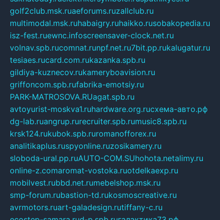
golf2club.msk.ru
aeforums.ru
zallclub.ru
multimodal.msk.ru
habaigry.ru
haikko.ru
sobakopedia.ru
isz-fest.ru
ewnc.info
screensaver-clock.net.ru
volnav.spb.ru
comnat.ru
npf.net.ru
7bit.pp.ru
kalugatur.ru
tesiaes.ru
card.com.ru
kazanka.spb.ru
gildiya-kuznecov.ru
kameryboavision.ru
griffoncom.spb.ru
fabrika-emotsiy.ru
PARK-MATROSOVA.RU
agat.spb.ru
avtoyurist-moskva1.ru
hardware.org.ru
схема-авто.рф
dg-lab.ru
angrup.ru
recruiter.spb.ru
music8.spb.ru
krsk124.ru
kubok.spb.ru
romanofforex.ru
analitikaplus.ru
spyonline.ru
zosikamery.ru
sloboda-ural.pp.ru
AUTO-COM.SU
hohota.net
alimy.ru
online-z.com
aromat-vostoka.ru
otdelkaexp.ru
mobilvest.ru
bbd.net.ru
mebelshop.msk.ru
smp-forum.ru
bastion-td.ru
kosmoscreative.ru
avrmotors.ru
art-galadesign.ru
tiffany-c.ru
ecostep-samara.ru
d-p.spb.ru
галактика73.рф