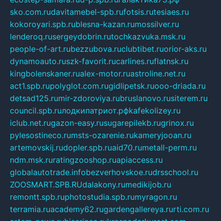
sko.com.ru
davitamebel-spb.ru
fotsis.ru
tesiaes.ru
kokoroyari.spb.ru
blesna-kazan.ru
mossilver.ru
lenderoq.ru
sergeydobrin.ru
tochkazvuka.msk.ru
people-of-art.ru
bezzubova.ru
clubtibet.ru
orior-aks.ru
dynamoauto.ru
szk-favorit.ru
carlines.ru
flatnsk.ru
kingbolenskaner.ru
alex-motor.ru
astroline.net.ru
act1.spb.ru
polyglot.com.ru
gidlipetsk.ru
ooo-driada.ru
detsad125.ru
mir-zdoroviya.ru
bruslanovo.ru
siterem.ru
council.spb.ru
лодкипатриот.рф
kafekolizey.ru
iclub.net.ru
gazon-easy.ru
sugarepilekb.ru
grinox.ru
pylesostineco.ru
msts-ozarenie.ru
kameryjooan.ru
artemovskij.ru
dopler.spb.ru
aid70.ru
metall-perm.ru
ndm.msk.ru
ratingzooshop.ru
apiaccess.ru
globalautotrade.info
bezverhovskoe.ru
drsschool.ru
ZOOSMART.SPB.RU
dalakony.ru
medikijob.ru
remontt.spb.ru
photostudia.spb.ru
myragon.ru
terramia.ru
academy62.ru
gardengallereya.ru
rti.com.ru