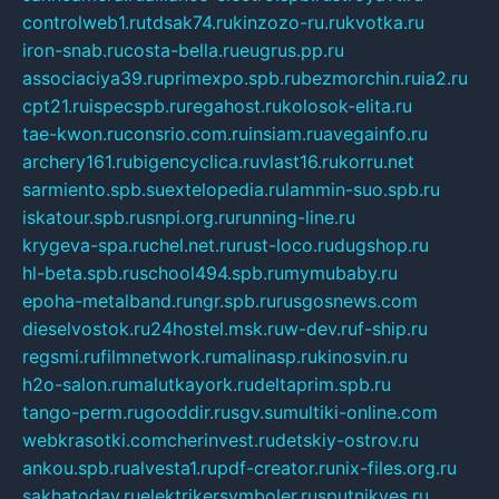
controlweb1.ru
tdsak74.ru
kinzozo-ru.ru
kvotka.ru
iron-snab.ru
costa-bella.ru
eugrus.pp.ru
associaciya39.ru
primexpo.spb.ru
bezmorchin.ru
ia2.ru
cpt21.ru
ispecspb.ru
regahost.ru
kolosok-elita.ru
tae-kwon.ru
consrio.com.ru
insiam.ru
avegainfo.ru
archery161.ru
bigencyclica.ru
vlast16.ru
korru.net
sarmiento.spb.su
extelopedia.ru
lammin-suo.spb.ru
iskatour.spb.ru
snpi.org.ru
running-line.ru
krygeva-spa.ru
chel.net.ru
rust-loco.ru
dugshop.ru
hl-beta.spb.ru
school494.spb.ru
mymubaby.ru
epoha-metalband.ru
ngr.spb.ru
rusgosnews.com
dieselvostok.ru
24hostel.msk.ru
w-dev.ru
f-ship.ru
regsmi.ru
filmnetwork.ru
malinasp.ru
kinosvin.ru
h2o-salon.ru
malutkayork.ru
deltaprim.spb.ru
tango-perm.ru
gooddir.ru
sgv.su
multiki-online.com
webkrasotki.com
cherinvest.ru
detskiy-ostrov.ru
ankou.spb.ru
alvesta1.ru
pdf-creator.ru
nix-files.org.ru
sakhatoday.ru
elektrikersymboler.ru
sputnikyes.ru