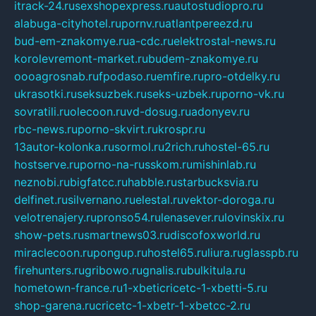
itrack-24.ru
sexshopexpress.ru
autostudiopro.ru
alabuga-cityhotel.ru
pornv.ru
atlantpereezd.ru
bud-em-znakomye.ru
a-cdc.ru
elektrostal-news.ru
korolevremont-market.ru
budem-znakomye.ru
oooagrosnab.ru
fpodaso.ru
emfire.ru
pro-otdelky.ru
ukrasotki.ru
seksuzbek.ru
seks-uzbek.ru
porno-vk.ru
sovratili.ru
olecoon.ru
vd-dosug.ru
adonyev.ru
rbc-news.ru
porno-skvirt.ru
krospr.ru
13autor-kolonka.ru
sormol.ru
2rich.ru
hostel-65.ru
hostserve.ru
porno-na-russkom.ru
mishinlab.ru
neznobi.ru
bigfatcc.ru
habble.ru
starbucksvia.ru
delfinet.ru
silvernano.ru
elestal.ru
vektor-doroga.ru
velotrenajery.ru
pronso54.ru
lenasever.ru
lovinskix.ru
show-pets.ru
smartnews03.ru
discofoxworld.ru
miraclecoon.ru
pongup.ru
hostel65.ru
liura.ru
glasspb.ru
firehunters.ru
gribowo.ru
gnalis.ru
bulkitula.ru
hometown-france.ru
1-xbeticricetc-1-xbetti-5.ru
shop-garena.ru
cricetc-1-xbetr-1-xbetcc-2.ru