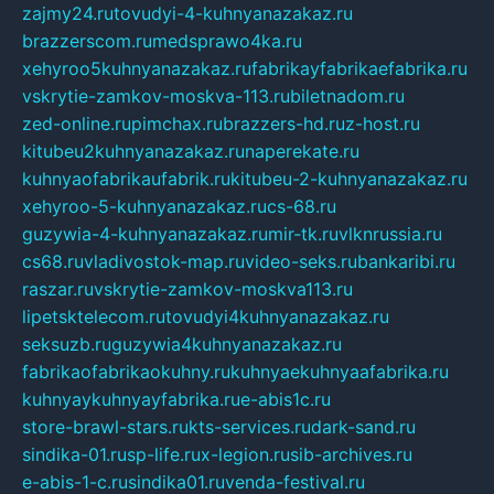
zajmy24.ru
tovudyi-4-kuhnyanazakaz.ru
brazzerscom.ru
medsprawo4ka.ru
xehyroo5kuhnyanazakaz.ru
fabrikayfabrikaefabrika.ru
vskrytie-zamkov-moskva-113.ru
biletnadom.ru
zed-online.ru
pimchax.ru
brazzers-hd.ru
z-host.ru
kitubeu2kuhnyanazakaz.ru
naperekate.ru
kuhnyaofabrikaufabrik.ru
kitubeu-2-kuhnyanazakaz.ru
xehyroo-5-kuhnyanazakaz.ru
cs-68.ru
guzywia-4-kuhnyanazakaz.ru
mir-tk.ru
vlknrussia.ru
cs68.ru
vladivostok-map.ru
video-seks.ru
bankaribi.ru
raszar.ru
vskrytie-zamkov-moskva113.ru
lipetsktelecom.ru
tovudyi4kuhnyanazakaz.ru
seksuzb.ru
guzywia4kuhnyanazakaz.ru
fabrikaofabrikaokuhny.ru
kuhnyaekuhnyaafabrika.ru
kuhnyaykuhnyayfabrika.ru
e-abis1c.ru
store-brawl-stars.ru
kts-services.ru
dark-sand.ru
sindika-01.ru
sp-life.ru
x-legion.ru
sib-archives.ru
e-abis-1-c.ru
sindika01.ru
venda-festival.ru