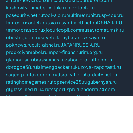
artem-news.ru
biserinca.ru
krasnodarkurort.com
imshowtv.ru
mebel-v-tule.ru
mobtopik.ru
pcsecurity.net.ru
tool-sib.ru
multimetrunit.ru
sp-tour.ru
fan-cs.ru
santeh-russia.ru
symbian9.net.ru
DSHAIR.RU
tmmotors.spb.ru
xjocuricopii.com
musavtomat.msk.ru
obustrojdom.ru
sovetcik.ru
ybaranovskaya.ru
ppknews.ru
cult-alshei.ru
JAPANRUSSIA.RU
proekciyamebel.ru
imper-finans.ru
rim.org.ru
glamourai.ru
brassminus.ru
zabor-pro.ru
ftn.pp.ru
dorogoe58.ru
laimengpacker.ru
kuzova-zapchasti.ru
sageerp.ru
taxodrom.ru
dsrazvitie.ru
hardcity.net.ru
ratinghomegames.ru
topservice25.ru
gubernyan.ru
gtglasslined.ru
ii4.ru
tssport.spb.ru
andorra24.com
blackwallstreet.ru
oboimos.ru
optim-doors.com.ru
ikuch.ru
nycr.org.ru
npa21.ru
vremya-ch.spb.ru
desert000.ru
ivtorgi.ru
ifiori.ru
catalog-statei.ru
dcv.org.ru
spetsmaster174.ru
ipkameryhiseeu.ru
dum26.ru
ruspol.spb.ru
fr-opendp.ru
kam-solnyshko.ru