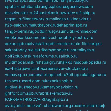
hl-beta.spb.ru
school494.spb.ru
mymubaby.ru
epoha-metalband.ru
ngr.spb.ru
rusgosnews.com
dieselvostok.ru
24hostel.msk.ru
w-dev.ru
f-ship.ru
regsmi.ru
filmnetwork.ru
malinasp.ru
kinosvin.ru
h2o-salon.ru
malutkayork.ru
deltaprim.spb.ru
tango-perm.ru
gooddir.ru
sgv.su
multiki-online.com
webkrasotki.com
cherinvest.ru
detskiy-ostrov.ru
ankou.spb.ru
alvesta1.ru
pdf-creator.ru
nix-files.org.ru
sakhatoday.ru
elektrikersymboler.ru
sputnikyes.ru
golf2club.msk.ru
aeforums.ru
zallclub.ru
multimodal.msk.ru
habaigry.ru
haikko.ru
sobakopedia.ru
isz-fest.ru
ewnc.info
screensaver-clock.net.ru
volnav.spb.ru
comnat.ru
npf.net.ru
7bit.pp.ru
kalugatur.ru
tesiaes.ru
card.com.ru
kazanka.spb.ru
gildiya-kuznecov.ru
kameryboavision.ru
griffoncom.spb.ru
fabrika-emotsiy.ru
PARK-MATROSOVA.RU
agat.spb.ru
avtoyurist-moskva1.ru
hardware.org.ru
схема-авто.рф