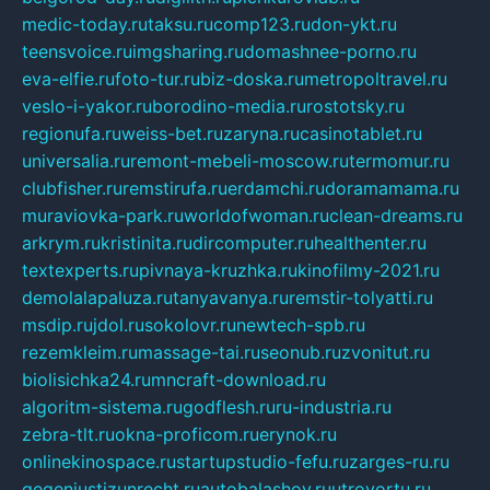
medic-today.ru
taksu.ru
comp123.ru
don-ykt.ru
teensvoice.ru
imgsharing.ru
domashnee-porno.ru
eva-elfie.ru
foto-tur.ru
biz-doska.ru
metropoltravel.ru
veslo-i-yakor.ru
borodino-media.ru
rostotsky.ru
regionufa.ru
weiss-bet.ru
zaryna.ru
casinotablet.ru
universalia.ru
remont-mebeli-moscow.ru
termomur.ru
clubfisher.ru
remstirufa.ru
erdamchi.ru
doramamama.ru
muraviovka-park.ru
worldofwoman.ru
clean-dreams.ru
arkrym.ru
kristinita.ru
dircomputer.ru
healthenter.ru
textexperts.ru
pivnaya-kruzhka.ru
kinofilmy-2021.ru
demolalapaluza.ru
tanyavanya.ru
remstir-tolyatti.ru
msdip.ru
jdol.ru
sokolovr.ru
newtech-spb.ru
rezemkleim.ru
massage-tai.ru
seonub.ru
zvonitut.ru
biolisichka24.ru
mncraft-download.ru
algoritm-sistema.ru
godflesh.ru
ru-industria.ru
zebra-tlt.ru
okna-proficom.ru
erynok.ru
onlinekinospace.ru
startupstudio-fefu.ru
zarges-ru.ru
gegenjustizunrecht.ru
autobalashov.ru
utrovortu.ru