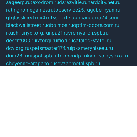
sageerp.ru
taxodrom.ru
dsrazvitie.ru
hardcity.net.ru
ratinghomegames.ru
topservice25.ru
gubernyan.ru
gtglasslined.ru
ii4.ru
tssport.spb.ru
andorra24.com
blackwallstreet.ru
oboimos.ru
optim-doors.com.ru
ikuch.ru
nycr.org.ru
npa21.ru
vremya-ch.spb.ru
desert000.ru
ivtorgi.ru
ifiori.ru
catalog-statei.ru
dcv.org.ru
spetsmaster174.ru
ipkameryhiseeu.ru
dum26.ru
ruspol.spb.ru
fr-opendp.ru
kam-solnyshko.ru
cheyenne-arapaho.ru
sevzapmetal.spb.ru
ted-lapidus.spb.ru
parasite-eliminator.ru
sigma-complete.ru
modernworld.ru
dama-moda.ru
eholot-group.ru
sk-nvkz.ru
DRONGOLD.RU
democratia2.ru
i-farmer.ru
mass-sport.org
jablonex.spb.ru
bookmess.ru
linkword.ru
refineua.com.ru
cs-spec.net.ru
altay-mebel.ru
DNK-THEATRE.RU
mechaniks.spb.ru
ipcamtechage.ru
skosta.ru
a-sun.ru
stroy-ldsp.ru
snowlands.org.ru
childrensshoes.ru
mrlizzy.ru
mebelsofiakrd.ru