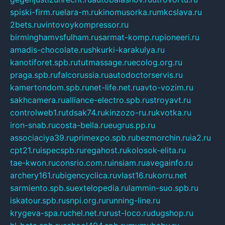
spiski-firm.ru
elara-m.ru
kinomusorka.ru
mkcslava.ru
2bets.ru
vintovoykompressor.ru
birminghamvsfulham.ru
sarmat-komp.ru
pioneeri.ru
amadis-chocolate.ru
shkurki-karakulya.ru
kanotiforet.spb.ru
tutmassage.ru
ecolog.org.ru
praga.spb.ru
falcorussia.ru
autodoctorservis.ru
kamertondom.spb.ru
net-life.net.ru
avto-vozim.ru
sakhcamera.ru
alliance-electro.spb.ru
stroyavt.ru
controlweb1.ru
tdsak74.ru
kinzozo-ru.ru
kvotka.ru
iron-snab.ru
costa-bella.ru
eugrus.pp.ru
associaciya39.ru
primexpo.spb.ru
bezmorchin.ru
ia2.ru
cpt21.ru
ispecspb.ru
regahost.ru
kolosok-elita.ru
tae-kwon.ru
consrio.com.ru
insiam.ru
avegainfo.ru
archery161.ru
bigencyclica.ru
vlast16.ru
korru.net
sarmiento.spb.su
extelopedia.ru
lammin-suo.spb.ru
iskatour.spb.ru
snpi.org.ru
running-line.ru
krygeva-spa.ru
chel.net.ru
rust-loco.ru
dugshop.ru