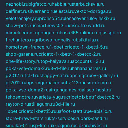
neznobi.ru
bigfatcc.ru
habble.ru
starbucksvia.ru
delfinet.ru
silvernano.ru
elestal.ru
vektor-doroga.ru
velotrenajery.ru
pronso54.ru
lenasever.ru
lovinskix.ru
show-pets.ru
smartnews03.ru
discofoxworld.ru
miraclecoon.ru
pongup.ru
hostel65.ru
liura.ru
glasspb.ru
firehunters.ru
gribowo.ru
gnalis.ru
bulkitula.ru
hometown-france.ru
1-xbeticricetc-1-xbetti-5.ru
shop-garena.ru
cricetc-1-xbetr-1-xbetcc-2.ru
one-life-story.ru
top-halyava.ru
accounts112.ru
poka-vse-doma-2.ru
3-d-file.ru
hahahaharms.ru
g2012.ru
tst-1.ru
shaggy-cat.ru
opsmgr.ru
ev-gallery.ru
g-2012.ru
ops-mgr.ru
accounts-112.ru
csm-demo.ru
poka-vse-doma2.ru
airgungames.ru
allseo-host.ru
tehosmotre.ru
varieta-yug.ru
cricetc1xbetr1xbetcc2.ru
raytor-d.ru
atillagunn.ru
3d-file.ru
1xbeticricetc1xbetti5.ru
uafoot-statti.ru
e-abis1c.ru
store-brawl-stars.ru
kts-services.ru
dark-sand.ru
sindika-01.ru
sp-life.ru
x-legion.ru
sib-archives.ru