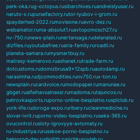
perk-oka.ru
g-octopus.ru
sibarchives.ru
andreislyusar.ru
naruto-x.ru
pursefactory.ru
tor-lyubov-i-grom.ru
spayderhed-2022.ru
movieone.ru
evro-dez.ru
webamator.ru
ma-absolut1.ru
avtopomosch27.ru
nv-750.ru
news-plain.ru
nertansaga.ru
delanalad.ru
dizfiles.ru
youtubefree.ru
aria-family.ru
roadli.ru
planeta-samara.ru
mysmartbuy.ru
matrasy-kemerovo.ru
ashanet.ru
trade-farm.ru
dotcustoms.ru
domizbrusa9x12spb.ru
autodamp.ru
narasimha.ru
djcommodities.ru
nv750.ru
x-ton.ru
newsplain.ru
cardvoice.ru
modopaper.ru
manunae.ru
gbget.ru
alfeihavsalnassr.ru
madoma.ru
tajuncos.ru
petrovkasports.ru
porno-online-besplatno.ru
splclub.ru
york-life.ru
doroga-expo.ru
ribery.ru
cleanmedicine.ru
slovar-ivrit.ru
porno-video-besplatno.ru
seks-365.ru
ovucontrol.ru
sloty-igrovyye-avtomaty.ru
ru-industriya.ru
russkoe-porno-besplatno.ru
belgorod-day.ru
digilith.ru
pichkurovlab.ru