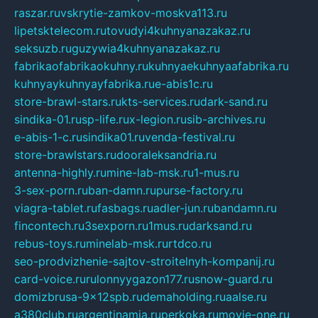
raszar.ru
vskrytie-zamkov-moskva113.ru
lipetsktelecom.ru
tovudyi4kuhnyanazakaz.ru
seksuzb.ru
guzywia4kuhnyanazakaz.ru
fabrikaofabrikaokuhny.ru
kuhnyaekuhnyaafabrika.ru
kuhnyaykuhnyayfabrika.ru
e-abis1c.ru
store-brawl-stars.ru
kts-services.ru
dark-sand.ru
sindika-01.ru
sp-life.ru
x-legion.ru
sib-archives.ru
e-abis-1-c.ru
sindika01.ru
venda-festival.ru
store-brawlstars.ru
dooraleksandria.ru
antenna-highly.ru
mine-lab-msk.ru
1-mus.ru
3-sex-porn.ru
ban-damn.ru
purse-factory.ru
viagra-tablet.ru
fasbags.ru
adler-jun.ru
bandamn.ru
fincontech.ru
3sexporn.ru
1mus.ru
darksand.ru
rebus-toys.ru
minelab-msk.ru
rtdco.ru
seo-prodvizhenie-sajtov-stroitelnyh-kompanij.ru
card-voice.ru
rulonnyygazon177.ru
snow-guard.ru
domizbrusa-9x12spb.ru
demaholding.ru
aalse.ru
a380club.ru
argentinamia.ru
perkoka.ru
movie-one.ru