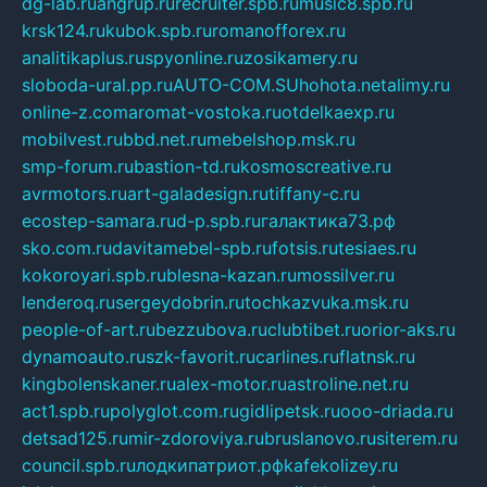
dg-lab.ru
angrup.ru
recruiter.spb.ru
music8.spb.ru
krsk124.ru
kubok.spb.ru
romanofforex.ru
analitikaplus.ru
spyonline.ru
zosikamery.ru
sloboda-ural.pp.ru
AUTO-COM.SU
hohota.net
alimy.ru
online-z.com
aromat-vostoka.ru
otdelkaexp.ru
mobilvest.ru
bbd.net.ru
mebelshop.msk.ru
smp-forum.ru
bastion-td.ru
kosmoscreative.ru
avrmotors.ru
art-galadesign.ru
tiffany-c.ru
ecostep-samara.ru
d-p.spb.ru
галактика73.рф
sko.com.ru
davitamebel-spb.ru
fotsis.ru
tesiaes.ru
kokoroyari.spb.ru
blesna-kazan.ru
mossilver.ru
lenderoq.ru
sergeydobrin.ru
tochkazvuka.msk.ru
people-of-art.ru
bezzubova.ru
clubtibet.ru
orior-aks.ru
dynamoauto.ru
szk-favorit.ru
carlines.ru
flatnsk.ru
kingbolenskaner.ru
alex-motor.ru
astroline.net.ru
act1.spb.ru
polyglot.com.ru
gidlipetsk.ru
ooo-driada.ru
detsad125.ru
mir-zdoroviya.ru
bruslanovo.ru
siterem.ru
council.spb.ru
лодкипатриот.рф
kafekolizey.ru