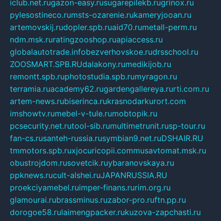
iclub.net.ru
gazon-easy.ru
sugarepilekb.ru
grinox.ru
pylesostineco.ru
msts-ozarenie.ru
kameryjooan.ru
artemovskij.ru
dopler.spb.ru
aid70.ru
metall-perm.ru
ndm.msk.ru
ratingzooshop.ru
apiaccess.ru
globalautotrade.info
bezverhovskoe.ru
drsschool.ru
ZOOSMART.SPB.RU
dalakony.ru
medikijob.ru
remontt.spb.ru
photostudia.spb.ru
myragon.ru
terramia.ru
academy62.ru
gardengallereya.ru
rti.com.ru
artem-news.ru
biserinca.ru
krasnodarkurort.com
imshowtv.ru
mebel-v-tule.ru
mobtopik.ru
pcsecurity.net.ru
tool-sib.ru
multimetrunit.ru
sp-tour.ru
fan-cs.ru
santeh-russia.ru
symbian9.net.ru
DSHAIR.RU
tmmotors.spb.ru
xjocuricopii.com
musavtomat.msk.ru
obustrojdom.ru
sovetcik.ru
ybaranovskaya.ru
ppknews.ru
cult-alshei.ru
JAPANRUSSIA.RU
proekciyamebel.ru
imper-finans.ru
rim.org.ru
glamourai.ru
brassminus.ru
zabor-pro.ru
ftn.pp.ru
dorogoe58.ru
laimengpacker.ru
kuzova-zapchasti.ru