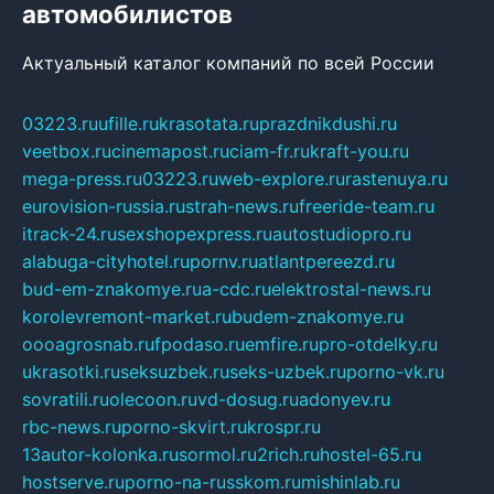
автомобилистов
Актуальный каталог компаний по всей России
03223.ru
ufille.ru
krasotata.ru
prazdnikdushi.ru
veetbox.ru
cinemapost.ru
ciam-fr.ru
kraft-you.ru
mega-press.ru
03223.ru
web-explore.ru
rastenuya.ru
eurovision-russia.ru
strah-news.ru
freeride-team.ru
itrack-24.ru
sexshopexpress.ru
autostudiopro.ru
alabuga-cityhotel.ru
pornv.ru
atlantpereezd.ru
bud-em-znakomye.ru
a-cdc.ru
elektrostal-news.ru
korolevremont-market.ru
budem-znakomye.ru
oooagrosnab.ru
fpodaso.ru
emfire.ru
pro-otdelky.ru
ukrasotki.ru
seksuzbek.ru
seks-uzbek.ru
porno-vk.ru
sovratili.ru
olecoon.ru
vd-dosug.ru
adonyev.ru
rbc-news.ru
porno-skvirt.ru
krospr.ru
13autor-kolonka.ru
sormol.ru
2rich.ru
hostel-65.ru
hostserve.ru
porno-na-russkom.ru
mishinlab.ru