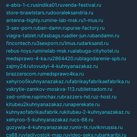
e-abis-1-c.ru
sindika01.ru
venda-festival.ru
store-brawlstars.ru
dooraleksandria.ru
antenna-highly.ru
mine-lab-msk.ru
1-mus.ru
3-sex-porn.ru
ban-damn.ru
purse-factory.ru
viagra-tablet.ru
fasbags.ru
adler-jun.ru
bandamn.ru
fincontech.ru
3sexporn.ru
1mus.ru
darksand.ru
rebus-toys.ru
minelab-msk.ru
alabuga-cityhotel.ru
medsprawo-4-ka.ru
2864420.ru
blagodarenie-spb.ru
zajmy24.ru
tovudyi-4-kuhnyanazakaz.ru
brazzerscom.ru
medsprawo4ka.ru
xehyroo5kuhnyanazakaz.ru
fabrikayfabrikaefabrika.ru
vskrytie-zamkov-moskva-113.ru
biletnadom.ru
zed-online.ru
pimchax.ru
brazzers-hd.ru
z-host.ru
kitubeu2kuhnyanazakaz.ru
naperekate.ru
kuhnyaofabrikaufabrik.ru
kitubeu-2-kuhnyanazakaz.ru
xehyroo-5-kuhnyanazakaz.ru
cs-68.ru
guzywia-4-kuhnyanazakaz.ru
mir-tk.ru
vlknrussia.ru
cs68.ru
vladivostok-map.ru
video-seks.ru
bankaribi.ru