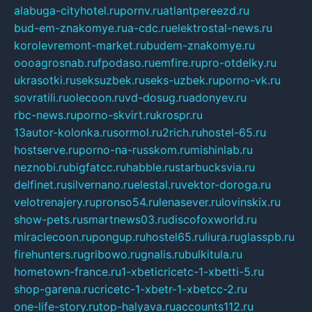
alabuga-cityhotel.ru
pornv.ru
atlantpereezd.ru
bud-em-znakomye.ru
a-cdc.ru
elektrostal-news.ru
korolevremont-market.ru
budem-znakomye.ru
oooagrosnab.ru
fpodaso.ru
emfire.ru
pro-otdelky.ru
ukrasotki.ru
seksuzbek.ru
seks-uzbek.ru
porno-vk.ru
sovratili.ru
olecoon.ru
vd-dosug.ru
adonyev.ru
rbc-news.ru
porno-skvirt.ru
krospr.ru
13autor-kolonka.ru
sormol.ru
2rich.ru
hostel-65.ru
hostserve.ru
porno-na-russkom.ru
mishinlab.ru
neznobi.ru
bigfatcc.ru
habble.ru
starbucksvia.ru
delfinet.ru
silvernano.ru
elestal.ru
vektor-doroga.ru
velotrenajery.ru
pronso54.ru
lenasever.ru
lovinskix.ru
show-pets.ru
smartnews03.ru
discofoxworld.ru
miraclecoon.ru
pongup.ru
hostel65.ru
liura.ru
glasspb.ru
firehunters.ru
gribowo.ru
gnalis.ru
bulkitula.ru
hometown-france.ru
1-xbeticricetc-1-xbetti-5.ru
shop-garena.ru
cricetc-1-xbetr-1-xbetcc-2.ru
one-life-story.ru
top-halyava.ru
accounts112.ru