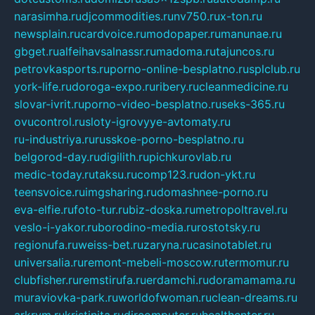
narasimha.ru
djcommodities.ru
nv750.ru
x-ton.ru
newsplain.ru
cardvoice.ru
modopaper.ru
manunae.ru
gbget.ru
alfeihavsalnassr.ru
madoma.ru
tajuncos.ru
petrovkasports.ru
porno-online-besplatno.ru
splclub.ru
york-life.ru
doroga-expo.ru
ribery.ru
cleanmedicine.ru
slovar-ivrit.ru
porno-video-besplatno.ru
seks-365.ru
ovucontrol.ru
sloty-igrovyye-avtomaty.ru
ru-industriya.ru
russkoe-porno-besplatno.ru
belgorod-day.ru
digilith.ru
pichkurovlab.ru
medic-today.ru
taksu.ru
comp123.ru
don-ykt.ru
teensvoice.ru
imgsharing.ru
domashnee-porno.ru
eva-elfie.ru
foto-tur.ru
biz-doska.ru
metropoltravel.ru
veslo-i-yakor.ru
borodino-media.ru
rostotsky.ru
regionufa.ru
weiss-bet.ru
zaryna.ru
casinotablet.ru
universalia.ru
remont-mebeli-moscow.ru
termomur.ru
clubfisher.ru
remstirufa.ru
erdamchi.ru
doramamama.ru
muraviovka-park.ru
worldofwoman.ru
clean-dreams.ru