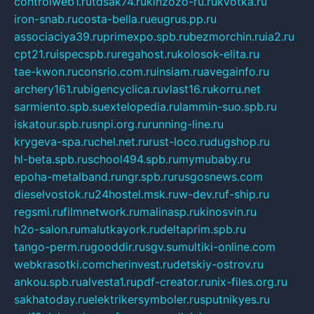
controlweb1.ru
tdsak74.ru
kinzozo-ru.ru
kvotka.ru
iron-snab.ru
costa-bella.ru
eugrus.pp.ru
associaciya39.ru
primexpo.spb.ru
bezmorchin.ru
ia2.ru
cpt21.ru
ispecspb.ru
regahost.ru
kolosok-elita.ru
tae-kwon.ru
consrio.com.ru
insiam.ru
avegainfo.ru
archery161.ru
bigencyclica.ru
vlast16.ru
korru.net
sarmiento.spb.su
extelopedia.ru
lammin-suo.spb.ru
iskatour.spb.ru
snpi.org.ru
running-line.ru
krygeva-spa.ru
chel.net.ru
rust-loco.ru
dugshop.ru
hl-beta.spb.ru
school494.spb.ru
mymubaby.ru
epoha-metalband.ru
ngr.spb.ru
rusgosnews.com
dieselvostok.ru
24hostel.msk.ru
w-dev.ru
f-ship.ru
regsmi.ru
filmnetwork.ru
malinasp.ru
kinosvin.ru
h2o-salon.ru
malutkayork.ru
deltaprim.spb.ru
tango-perm.ru
gooddir.ru
sgv.su
multiki-online.com
webkrasotki.com
cherinvest.ru
detskiy-ostrov.ru
ankou.spb.ru
alvesta1.ru
pdf-creator.ru
nix-files.org.ru
sakhatoday.ru
elektrikersymboler.ru
sputnikyes.ru