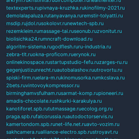
arkrym.ru
kristinita.ru
dircomputer.ru
healthenter.ru
textexperts.ru
pivnaya-kruzhka.ru
kinofilmy-2021.ru
demolalapaluza.ru
tanyavanya.ru
remstir-tolyatti.ru
msdip.ru
jdol.ru
sokolovr.ru
newtech-spb.ru
rezemkleim.ru
massage-tai.ru
seonub.ru
zvonitut.ru
biolisichka24.ru
mncraft-download.ru
algoritm-sistema.ru
godflesh.ru
ru-industria.ru
zebra-tlt.ru
okna-proficom.ru
erynok.ru
onlinekinospace.ru
startupstudio-fefu.ru
zarges-ru.ru
gegenjustizunrecht.ru
autobalashov.ru
utrovortu.ru
spiski-firm.ru
elara-m.ru
kinomusorka.ru
mkcslava.ru
2bets.ru
vintovoykompressor.ru
birminghamvsfulham.ru
sarmat-komp.ru
pioneeri.ru
amadis-chocolate.ru
shkurki-karakulya.ru
kanotiforet.spb.ru
tutmassage.ru
ecolog.org.ru
praga.spb.ru
falcorussia.ru
autodoctorservis.ru
kamertondom.spb.ru
net-life.net.ru
avto-vozim.ru
sakhcamera.ru
alliance-electro.spb.ru
stroyavt.ru