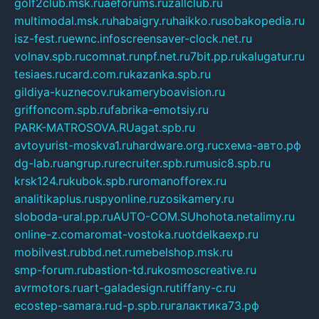
golf2club.msk.ru
aeforums.ru
zallclub.ru
multimodal.msk.ru
habaigry.ru
haikko.ru
sobakopedia.ru
isz-fest.ru
ewnc.info
screensaver-clock.net.ru
volnav.spb.ru
comnat.ru
npf.net.ru
7bit.pp.ru
kalugatur.ru
tesiaes.ru
card.com.ru
kazanka.spb.ru
gildiya-kuznecov.ru
kameryboavision.ru
griffoncom.spb.ru
fabrika-emotsiy.ru
PARK-MATROSOVA.RU
agat.spb.ru
avtoyurist-moskva1.ru
hardware.org.ru
схема-авто.рф
dg-lab.ru
angrup.ru
recruiter.spb.ru
music8.spb.ru
krsk124.ru
kubok.spb.ru
romanofforex.ru
analitikaplus.ru
spyonline.ru
zosikamery.ru
sloboda-ural.pp.ru
AUTO-COM.SU
hohota.net
alimy.ru
online-z.com
aromat-vostoka.ru
otdelkaexp.ru
mobilvest.ru
bbd.net.ru
mebelshop.msk.ru
smp-forum.ru
bastion-td.ru
kosmoscreative.ru
avrmotors.ru
art-galadesign.ru
tiffany-c.ru
ecostep-samara.ru
d-p.spb.ru
галактика73.рф