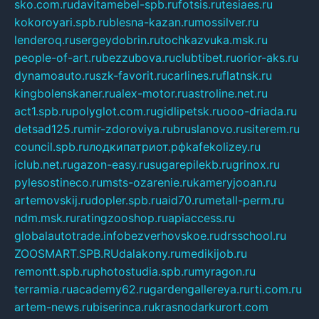
sko.com.ru
davitamebel-spb.ru
fotsis.ru
tesiaes.ru
kokoroyari.spb.ru
blesna-kazan.ru
mossilver.ru
lenderoq.ru
sergeydobrin.ru
tochkazvuka.msk.ru
people-of-art.ru
bezzubova.ru
clubtibet.ru
orior-aks.ru
dynamoauto.ru
szk-favorit.ru
carlines.ru
flatnsk.ru
kingbolenskaner.ru
alex-motor.ru
astroline.net.ru
act1.spb.ru
polyglot.com.ru
gidlipetsk.ru
ooo-driada.ru
detsad125.ru
mir-zdoroviya.ru
bruslanovo.ru
siterem.ru
council.spb.ru
лодкипатриот.рф
kafekolizey.ru
iclub.net.ru
gazon-easy.ru
sugarepilekb.ru
grinox.ru
pylesostineco.ru
msts-ozarenie.ru
kameryjooan.ru
artemovskij.ru
dopler.spb.ru
aid70.ru
metall-perm.ru
ndm.msk.ru
ratingzooshop.ru
apiaccess.ru
globalautotrade.info
bezverhovskoe.ru
drsschool.ru
ZOOSMART.SPB.RU
dalakony.ru
medikijob.ru
remontt.spb.ru
photostudia.spb.ru
myragon.ru
terramia.ru
academy62.ru
gardengallereya.ru
rti.com.ru
artem-news.ru
biserinca.ru
krasnodarkurort.com