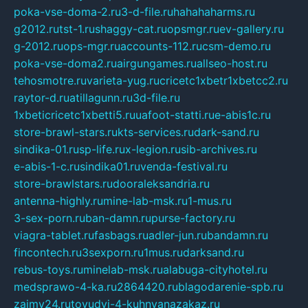
poka-vse-doma-2.ru
3-d-file.ru
hahahaharms.ru
g2012.ru
tst-1.ru
shaggy-cat.ru
opsmgr.ru
ev-gallery.ru
g-2012.ru
ops-mgr.ru
accounts-112.ru
csm-demo.ru
poka-vse-doma2.ru
airgungames.ru
allseo-host.ru
tehosmotre.ru
varieta-yug.ru
cricetc1xbetr1xbetcc2.ru
raytor-d.ru
atillagunn.ru
3d-file.ru
1xbeticricetc1xbetti5.ru
uafoot-statti.ru
e-abis1c.ru
store-brawl-stars.ru
kts-services.ru
dark-sand.ru
sindika-01.ru
sp-life.ru
x-legion.ru
sib-archives.ru
e-abis-1-c.ru
sindika01.ru
venda-festival.ru
store-brawlstars.ru
dooraleksandria.ru
antenna-highly.ru
mine-lab-msk.ru
1-mus.ru
3-sex-porn.ru
ban-damn.ru
purse-factory.ru
viagra-tablet.ru
fasbags.ru
adler-jun.ru
bandamn.ru
fincontech.ru
3sexporn.ru
1mus.ru
darksand.ru
rebus-toys.ru
minelab-msk.ru
alabuga-cityhotel.ru
medsprawo-4-ka.ru
2864420.ru
blagodarenie-spb.ru
zajmy24.ru
tovudyi-4-kuhnyanazakaz.ru