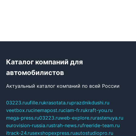
Каталог компаний для
автомобилистов
Актуальный каталог компаний по всей России
03223.ru
ufille.ru
krasotata.ru
prazdnikdushi.ru
veetbox.ru
cinemapost.ru
ciam-fr.ru
kraft-you.ru
mega-press.ru
03223.ru
web-explore.ru
rastenuya.ru
eurovision-russia.ru
strah-news.ru
freeride-team.ru
itrack-24.ru
sexshopexpress.ru
autostudiopro.ru