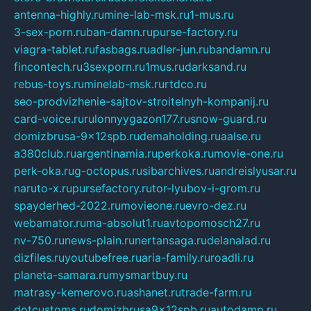
antenna-highly.ru
mine-lab-msk.ru
1-mus.ru
3-sex-porn.ru
ban-damn.ru
purse-factory.ru
viagra-tablet.ru
fasbags.ru
adler-jun.ru
bandamn.ru
fincontech.ru
3sexporn.ru
1mus.ru
darksand.ru
rebus-toys.ru
minelab-msk.ru
rtdco.ru
seo-prodvizhenie-sajtov-stroitelnyh-kompanij.ru
card-voice.ru
rulonnyygazon177.ru
snow-guard.ru
domizbrusa-9x12spb.ru
demaholding.ru
aalse.ru
a380club.ru
argentinamia.ru
perkoka.ru
movie-one.ru
perk-oka.ru
g-octopus.ru
sibarchives.ru
andreislyusar.ru
naruto-x.ru
pursefactory.ru
tor-lyubov-i-grom.ru
spayderhed-2022.ru
movieone.ru
evro-dez.ru
webamator.ru
ma-absolut1.ru
avtopomosch27.ru
nv-750.ru
news-plain.ru
nertansaga.ru
delanalad.ru
dizfiles.ru
youtubefree.ru
aria-family.ru
roadli.ru
planeta-samara.ru
mysmartbuy.ru
matrasy-kemerovo.ru
ashanet.ru
trade-farm.ru
dotcustoms.ru
domizbrusa9x12spb.ru
autodamp.ru