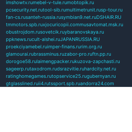
imshowtv.ru
mebel-v-tule.ru
mobtopik.ru
pcsecurity.net.ru
tool-sib.ru
multimetrunit.ru
sp-tour.ru
fan-cs.ru
santeh-russia.ru
symbian9.net.ru
DSHAIR.RU
tmmotors.spb.ru
xjocuricopii.com
musavtomat.msk.ru
obustrojdom.ru
sovetcik.ru
ybaranovskaya.ru
ppknews.ru
cult-alshei.ru
JAPANRUSSIA.RU
proekciyamebel.ru
imper-finans.ru
rim.org.ru
glamourai.ru
brassminus.ru
zabor-pro.ru
ftn.pp.ru
dorogoe58.ru
laimengpacker.ru
kuzova-zapchasti.ru
sageerp.ru
taxodrom.ru
dsrazvitie.ru
hardcity.net.ru
ratinghomegames.ru
topservice25.ru
gubernyan.ru
gtglasslined.ru
ii4.ru
tssport.spb.ru
andorra24.com
blackwallstreet.ru
oboimos.ru
optim-doors.com.ru
ikuch.ru
nycr.org.ru
npa21.ru
vremya-ch.spb.ru
desert000.ru
ivtorgi.ru
ifiori.ru
catalog-statei.ru
dcv.org.ru
spetsmaster174.ru
ipkameryhiseeu.ru
dum26.ru
ruspol.spb.ru
fr-opendp.ru
kam-solnyshko.ru
cheyenne-arapaho.ru
sevzapmetal.spb.ru