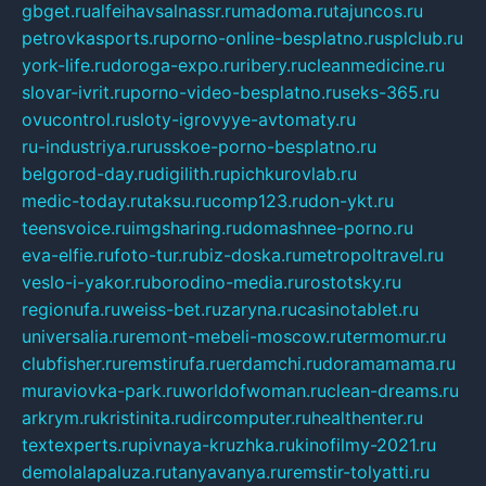
gbget.ru
alfeihavsalnassr.ru
madoma.ru
tajuncos.ru
petrovkasports.ru
porno-online-besplatno.ru
splclub.ru
york-life.ru
doroga-expo.ru
ribery.ru
cleanmedicine.ru
slovar-ivrit.ru
porno-video-besplatno.ru
seks-365.ru
ovucontrol.ru
sloty-igrovyye-avtomaty.ru
ru-industriya.ru
russkoe-porno-besplatno.ru
belgorod-day.ru
digilith.ru
pichkurovlab.ru
medic-today.ru
taksu.ru
comp123.ru
don-ykt.ru
teensvoice.ru
imgsharing.ru
domashnee-porno.ru
eva-elfie.ru
foto-tur.ru
biz-doska.ru
metropoltravel.ru
veslo-i-yakor.ru
borodino-media.ru
rostotsky.ru
regionufa.ru
weiss-bet.ru
zaryna.ru
casinotablet.ru
universalia.ru
remont-mebeli-moscow.ru
termomur.ru
clubfisher.ru
remstirufa.ru
erdamchi.ru
doramamama.ru
muraviovka-park.ru
worldofwoman.ru
clean-dreams.ru
arkrym.ru
kristinita.ru
dircomputer.ru
healthenter.ru
textexperts.ru
pivnaya-kruzhka.ru
kinofilmy-2021.ru
demolalapaluza.ru
tanyavanya.ru
remstir-tolyatti.ru