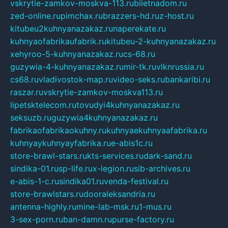
vskrytie-zamkov-moskva-113.ru
biletnadom.ru
zed-online.ru
pimchax.ru
brazzers-hd.ru
z-host.ru
kitubeu2kuhnyanazakaz.ru
naperekate.ru
kuhnyaofabrikaufabrik.ru
kitubeu-2-kuhnyanazakaz.ru
xehyroo-5-kuhnyanazakaz.ru
cs-68.ru
guzywia-4-kuhnyanazakaz.ru
mir-tk.ru
vlknrussia.ru
cs68.ru
vladivostok-map.ru
video-seks.ru
bankaribi.ru
raszar.ru
vskrytie-zamkov-moskva113.ru
lipetsktelecom.ru
tovudyi4kuhnyanazakaz.ru
seksuzb.ru
guzywia4kuhnyanazakaz.ru
fabrikaofabrikaokuhny.ru
kuhnyaekuhnyaafabrika.ru
kuhnyaykuhnyayfabrika.ru
e-abis1c.ru
store-brawl-stars.ru
kts-services.ru
dark-sand.ru
sindika-01.ru
sp-life.ru
x-legion.ru
sib-archives.ru
e-abis-1-c.ru
sindika01.ru
venda-festival.ru
store-brawlstars.ru
dooraleksandria.ru
antenna-highly.ru
mine-lab-msk.ru
1-mus.ru
3-sex-porn.ru
ban-damn.ru
purse-factory.ru