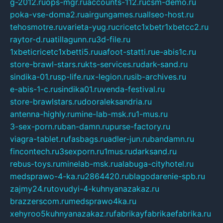
g-2012.ru
ops-mgr.ru
accounts-112.ru
csm-demo.ru
poka-vse-doma2.ru
airgungames.ru
allseo-host.ru
tehosmotre.ru
varieta-yug.ru
cricetc1xbetr1xbetcc2.ru
raytor-d.ru
atillagunn.ru
3d-file.ru
1xbeticricetc1xbetti5.ru
uafoot-statti.ru
e-abis1c.ru
store-brawl-stars.ru
kts-services.ru
dark-sand.ru
sindika-01.ru
sp-life.ru
x-legion.ru
sib-archives.ru
e-abis-1-c.ru
sindika01.ru
venda-festival.ru
store-brawlstars.ru
dooraleksandria.ru
antenna-highly.ru
mine-lab-msk.ru
1-mus.ru
3-sex-porn.ru
ban-damn.ru
purse-factory.ru
viagra-tablet.ru
fasbags.ru
adler-jun.ru
bandamn.ru
fincontech.ru
3sexporn.ru
1mus.ru
darksand.ru
rebus-toys.ru
minelab-msk.ru
alabuga-cityhotel.ru
medsprawo-4-ka.ru
2864420.ru
blagodarenie-spb.ru
zajmy24.ru
tovudyi-4-kuhnyanazakaz.ru
brazzerscom.ru
medsprawo4ka.ru
xehyroo5kuhnyanazakaz.ru
fabrikayfabrikaefabrika.ru