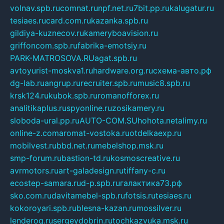
volnav.spb.ru
comnat.ru
npf.net.ru
7bit.pp.ru
kalugatur.ru
tesiaes.ru
card.com.ru
kazanka.spb.ru
gildiya-kuznecov.ru
kameryboavision.ru
griffoncom.spb.ru
fabrika-emotsiy.ru
PARK-MATROSOVA.RU
agat.spb.ru
avtoyurist-moskva1.ru
hardware.org.ru
схема-авто.рф
dg-lab.ru
angrup.ru
recruiter.spb.ru
music8.spb.ru
krsk124.ru
kubok.spb.ru
romanofforex.ru
analitikaplus.ru
spyonline.ru
zosikamery.ru
sloboda-ural.pp.ru
AUTO-COM.SU
hohota.net
alimy.ru
online-z.com
aromat-vostoka.ru
otdelkaexp.ru
mobilvest.ru
bbd.net.ru
mebelshop.msk.ru
smp-forum.ru
bastion-td.ru
kosmoscreative.ru
avrmotors.ru
art-galadesign.ru
tiffany-c.ru
ecostep-samara.ru
d-p.spb.ru
галактика73.рф
sko.com.ru
davitamebel-spb.ru
fotsis.ru
tesiaes.ru
kokoroyari.spb.ru
blesna-kazan.ru
mossilver.ru
lenderoq.ru
sergeydobrin.ru
tochkazvuka.msk.ru