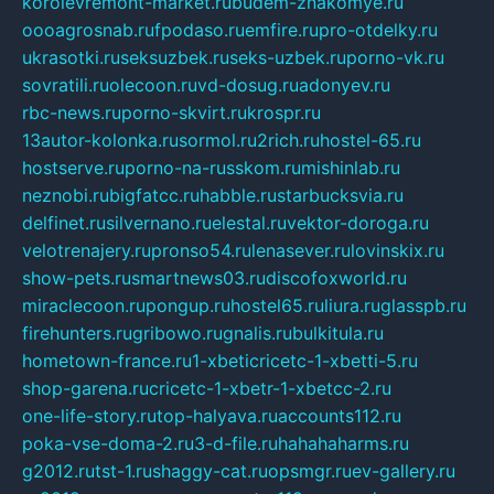
korolevremont-market.ru
budem-znakomye.ru
oooagrosnab.ru
fpodaso.ru
emfire.ru
pro-otdelky.ru
ukrasotki.ru
seksuzbek.ru
seks-uzbek.ru
porno-vk.ru
sovratili.ru
olecoon.ru
vd-dosug.ru
adonyev.ru
rbc-news.ru
porno-skvirt.ru
krospr.ru
13autor-kolonka.ru
sormol.ru
2rich.ru
hostel-65.ru
hostserve.ru
porno-na-russkom.ru
mishinlab.ru
neznobi.ru
bigfatcc.ru
habble.ru
starbucksvia.ru
delfinet.ru
silvernano.ru
elestal.ru
vektor-doroga.ru
velotrenajery.ru
pronso54.ru
lenasever.ru
lovinskix.ru
show-pets.ru
smartnews03.ru
discofoxworld.ru
miraclecoon.ru
pongup.ru
hostel65.ru
liura.ru
glasspb.ru
firehunters.ru
gribowo.ru
gnalis.ru
bulkitula.ru
hometown-france.ru
1-xbeticricetc-1-xbetti-5.ru
shop-garena.ru
cricetc-1-xbetr-1-xbetcc-2.ru
one-life-story.ru
top-halyava.ru
accounts112.ru
poka-vse-doma-2.ru
3-d-file.ru
hahahaharms.ru
g2012.ru
tst-1.ru
shaggy-cat.ru
opsmgr.ru
ev-gallery.ru