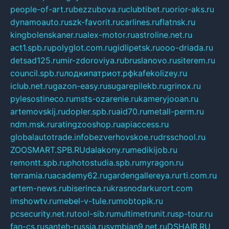
people-of-art.ru
bezzubova.ru
clubtibet.ru
orior-aks.ru
dynamoauto.ru
szk-favorit.ru
carlines.ru
flatnsk.ru
kingbolenskaner.ru
alex-motor.ru
astroline.net.ru
act1.spb.ru
polyglot.com.ru
gidlipetsk.ru
ooo-driada.ru
detsad125.ru
mir-zdoroviya.ru
bruslanovo.ru
siterem.ru
council.spb.ru
лодкипатриот.рф
kafekolizey.ru
iclub.net.ru
gazon-easy.ru
sugarepilekb.ru
grinox.ru
pylesostineco.ru
msts-ozarenie.ru
kameryjooan.ru
artemovskij.ru
dopler.spb.ru
aid70.ru
metall-perm.ru
ndm.msk.ru
ratingzooshop.ru
apiaccess.ru
globalautotrade.info
bezverhovskoe.ru
drsschool.ru
ZOOSMART.SPB.RU
dalakony.ru
medikijob.ru
remontt.spb.ru
photostudia.spb.ru
myragon.ru
terramia.ru
academy62.ru
gardengallereya.ru
rti.com.ru
artem-news.ru
biserinca.ru
krasnodarkurort.com
imshowtv.ru
mebel-v-tule.ru
mobtopik.ru
pcsecurity.net.ru
tool-sib.ru
multimetrunit.ru
sp-tour.ru
fan-cs.ru
santeh-russia.ru
symbian9.net.ru
DSHAIR.RU