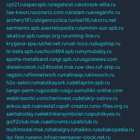
cpt21.ru
ispecspb.ru
regahost.ru
kolosok-elita.ru
tae-kwon.ru
consrio.com.ru
insiam.ru
avegainfo.ru
archery161.ru
bigencyclica.ru
vlast16.ru
korru.net
sarmiento.spb.su
extelopedia.ru
lammin-suo.spb.ru
iskatour.spb.ru
snpi.org.ru
running-line.ru
krygeva-spa.ru
chel.net.ru
rust-loco.ru
dugshop.ru
hl-beta.spb.ru
school494.spb.ru
mymubaby.ru
epoha-metalband.ru
ngr.spb.ru
rusgosnews.com
dieselvostok.ru
24hostel.msk.ru
w-dev.ru
f-ship.ru
regsmi.ru
filmnetwork.ru
malinasp.ru
kinosvin.ru
h2o-salon.ru
malutkayork.ru
deltaprim.spb.ru
tango-perm.ru
gooddir.ru
sgv.su
multiki-online.com
webkrasotki.com
cherinvest.ru
detskiy-ostrov.ru
ankou.spb.ru
alvesta1.ru
pdf-creator.ru
nix-files.org.ru
sakhatoday.ru
elektrikersymboler.ru
sputnikyes.ru
golf2club.msk.ru
aeforums.ru
zallclub.ru
multimodal.msk.ru
habaigry.ru
haikko.ru
sobakopedia.ru
isz-fest.ru
ewnc.info
screensaver-clock.net.ru