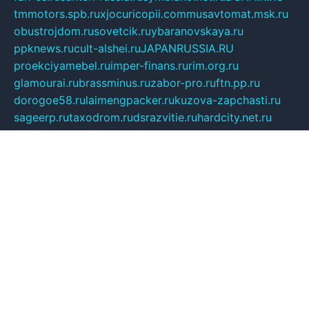
tmmotors.spb.ru
xjocuricopii.com
musavtomat.msk.ru
obustrojdom.ru
sovetcik.ru
ybaranovskaya.ru
ppknews.ru
cult-alshei.ru
JAPANRUSSIA.RU
proekciyamebel.ru
imper-finans.ru
rim.org.ru
glamourai.ru
brassminus.ru
zabor-pro.ru
ftn.pp.ru
dorogoe58.ru
laimengpacker.ru
kuzova-zapchasti.ru
sageerp.ru
taxodrom.ru
dsrazvitie.ru
hardcity.net.ru
ratinghomegames.ru
topservice25.ru
gubernyan.ru
gtglasslined.ru
ii4.ru
tssport.spb.ru
andorra24.com
blackwallstreet.ru
oboimos.ru
optim-doors.com.ru
ikuch.ru
nycr.org.ru
npa21.ru
vremya-ch.spb.ru
desert000.ru
ivtorgi.ru
ifiori.ru
catalog-statei.ru
dcv.org.ru
spetsmaster174.ru
ipkameryhiseeu.ru
dum26.ru
ruspol.spb.ru
fr-opendp.ru
kam-solnyshko.ru
cheyenne-arapaho.ru
sevzapmetal.spb.ru
ted-lapidus.spb.ru
parasite-eliminator.ru
sigma-complete.ru
modernworld.ru
dama-moda.ru
eholot-group.ru
sk-nvkz.ru
DRONGOLD.RU