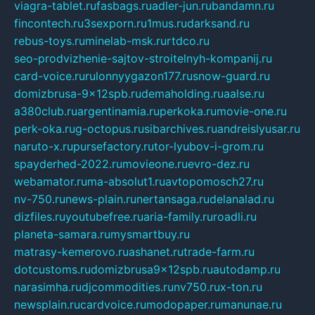
viagra-tablet.ru
fasbags.ru
adler-jun.ru
bandamn.ru
fincontech.ru
3sexporn.ru
1mus.ru
darksand.ru
rebus-toys.ru
minelab-msk.ru
rtdco.ru
seo-prodvizhenie-sajtov-stroitelnyh-kompanij.ru
card-voice.ru
rulonnyygazon177.ru
snow-guard.ru
domizbrusa-9x12spb.ru
demaholding.ru
aalse.ru
a380club.ru
argentinamia.ru
perkoka.ru
movie-one.ru
perk-oka.ru
g-octopus.ru
sibarchives.ru
andreislyusar.ru
naruto-x.ru
pursefactory.ru
tor-lyubov-i-grom.ru
spayderhed-2022.ru
movieone.ru
evro-dez.ru
webamator.ru
ma-absolut1.ru
avtopomosch27.ru
nv-750.ru
news-plain.ru
nertansaga.ru
delanalad.ru
dizfiles.ru
youtubefree.ru
aria-family.ru
roadli.ru
planeta-samara.ru
mysmartbuy.ru
matrasy-kemerovo.ru
ashanet.ru
trade-farm.ru
dotcustoms.ru
domizbrusa9x12spb.ru
autodamp.ru
narasimha.ru
djcommodities.ru
nv750.ru
x-ton.ru
newsplain.ru
cardvoice.ru
modopaper.ru
manunae.ru