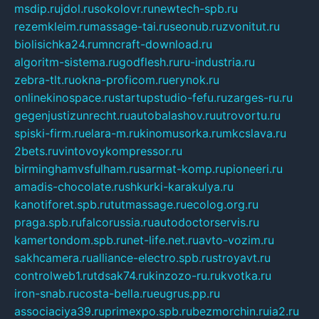
msdip.ru
jdol.ru
sokolovr.ru
newtech-spb.ru
rezemkleim.ru
massage-tai.ru
seonub.ru
zvonitut.ru
biolisichka24.ru
mncraft-download.ru
algoritm-sistema.ru
godflesh.ru
ru-industria.ru
zebra-tlt.ru
okna-proficom.ru
erynok.ru
onlinekinospace.ru
startupstudio-fefu.ru
zarges-ru.ru
gegenjustizunrecht.ru
autobalashov.ru
utrovortu.ru
spiski-firm.ru
elara-m.ru
kinomusorka.ru
mkcslava.ru
2bets.ru
vintovoykompressor.ru
birminghamvsfulham.ru
sarmat-komp.ru
pioneeri.ru
amadis-chocolate.ru
shkurki-karakulya.ru
kanotiforet.spb.ru
tutmassage.ru
ecolog.org.ru
praga.spb.ru
falcorussia.ru
autodoctorservis.ru
kamertondom.spb.ru
net-life.net.ru
avto-vozim.ru
sakhcamera.ru
alliance-electro.spb.ru
stroyavt.ru
controlweb1.ru
tdsak74.ru
kinzozo-ru.ru
kvotka.ru
iron-snab.ru
costa-bella.ru
eugrus.pp.ru
associaciya39.ru
primexpo.spb.ru
bezmorchin.ru
ia2.ru