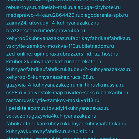
rebus-toys.ru
minelab-msk.ru
alabuga-cityhotel.ru
medsprawo-4-ka.ru
2864420.ru
blagodarenie-spb.ru
zajmy24.ru
tovudyi-4-kuhnyanazakaz.ru
brazzerscom.ru
medsprawo4ka.ru
xehyroo5kuhnyanazakaz.ru
fabrikayfabrikaefabrika.ru
vskrytie-zamkov-moskva-113.ru
biletnadom.ru
zed-online.ru
pimchax.ru
brazzers-hd.ru
z-host.ru
kitubeu2kuhnyanazakaz.ru
naperekate.ru
kuhnyaofabrikaufabrik.ru
kitubeu-2-kuhnyanazakaz.ru
xehyroo-5-kuhnyanazakaz.ru
cs-68.ru
guzywia-4-kuhnyanazakaz.ru
mir-tk.ru
vlknrussia.ru
cs68.ru
vladivostok-map.ru
video-seks.ru
bankaribi.ru
raszar.ru
vskrytie-zamkov-moskva113.ru
lipetsktelecom.ru
tovudyi4kuhnyanazakaz.ru
seksuzb.ru
guzywia4kuhnyanazakaz.ru
fabrikaofabrikaokuhny.ru
kuhnyaekuhnyaafabrika.ru
kuhnyaykuhnyayfabrika.ru
e-abis1c.ru