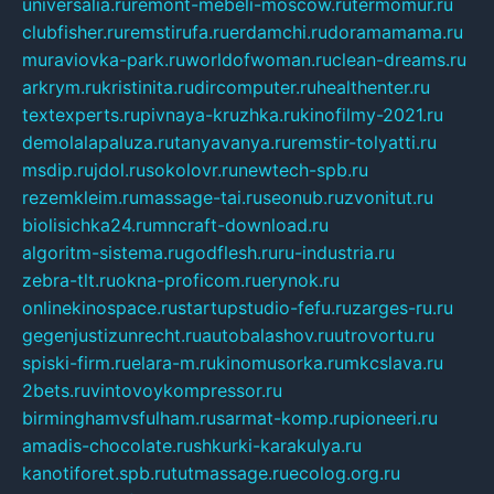
universalia.ru
remont-mebeli-moscow.ru
termomur.ru
clubfisher.ru
remstirufa.ru
erdamchi.ru
doramamama.ru
muraviovka-park.ru
worldofwoman.ru
clean-dreams.ru
arkrym.ru
kristinita.ru
dircomputer.ru
healthenter.ru
textexperts.ru
pivnaya-kruzhka.ru
kinofilmy-2021.ru
demolalapaluza.ru
tanyavanya.ru
remstir-tolyatti.ru
msdip.ru
jdol.ru
sokolovr.ru
newtech-spb.ru
rezemkleim.ru
massage-tai.ru
seonub.ru
zvonitut.ru
biolisichka24.ru
mncraft-download.ru
algoritm-sistema.ru
godflesh.ru
ru-industria.ru
zebra-tlt.ru
okna-proficom.ru
erynok.ru
onlinekinospace.ru
startupstudio-fefu.ru
zarges-ru.ru
gegenjustizunrecht.ru
autobalashov.ru
utrovortu.ru
spiski-firm.ru
elara-m.ru
kinomusorka.ru
mkcslava.ru
2bets.ru
vintovoykompressor.ru
birminghamvsfulham.ru
sarmat-komp.ru
pioneeri.ru
amadis-chocolate.ru
shkurki-karakulya.ru
kanotiforet.spb.ru
tutmassage.ru
ecolog.org.ru