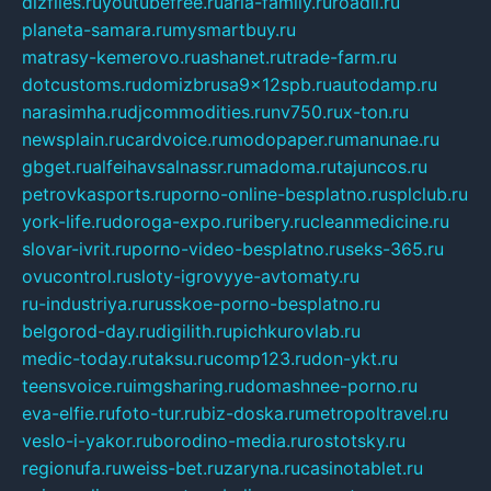
dizfiles.ru
youtubefree.ru
aria-family.ru
roadli.ru
planeta-samara.ru
mysmartbuy.ru
matrasy-kemerovo.ru
ashanet.ru
trade-farm.ru
dotcustoms.ru
domizbrusa9x12spb.ru
autodamp.ru
narasimha.ru
djcommodities.ru
nv750.ru
x-ton.ru
newsplain.ru
cardvoice.ru
modopaper.ru
manunae.ru
gbget.ru
alfeihavsalnassr.ru
madoma.ru
tajuncos.ru
petrovkasports.ru
porno-online-besplatno.ru
splclub.ru
york-life.ru
doroga-expo.ru
ribery.ru
cleanmedicine.ru
slovar-ivrit.ru
porno-video-besplatno.ru
seks-365.ru
ovucontrol.ru
sloty-igrovyye-avtomaty.ru
ru-industriya.ru
russkoe-porno-besplatno.ru
belgorod-day.ru
digilith.ru
pichkurovlab.ru
medic-today.ru
taksu.ru
comp123.ru
don-ykt.ru
teensvoice.ru
imgsharing.ru
domashnee-porno.ru
eva-elfie.ru
foto-tur.ru
biz-doska.ru
metropoltravel.ru
veslo-i-yakor.ru
borodino-media.ru
rostotsky.ru
regionufa.ru
weiss-bet.ru
zaryna.ru
casinotablet.ru