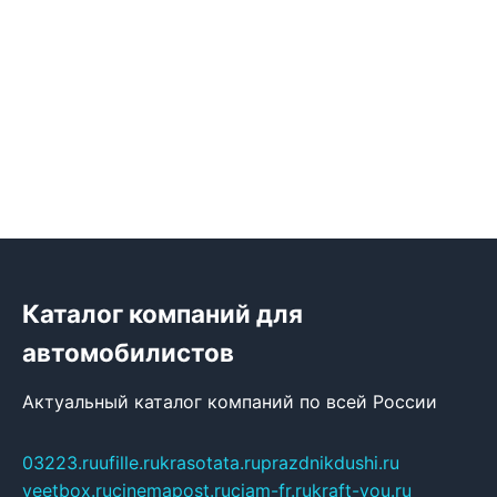
Каталог компаний для
автомобилистов
Актуальный каталог компаний по всей России
03223.ru
ufille.ru
krasotata.ru
prazdnikdushi.ru
veetbox.ru
cinemapost.ru
ciam-fr.ru
kraft-you.ru