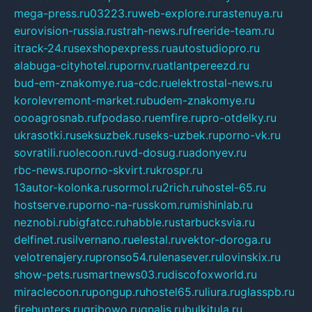
mega-press.ru
03223.ru
web-explore.ru
rastenuya.ru
eurovision-russia.ru
strah-news.ru
freeride-team.ru
itrack-24.ru
sexshopexpress.ru
autostudiopro.ru
alabuga-cityhotel.ru
pornv.ru
atlantpereezd.ru
bud-em-znakomye.ru
a-cdc.ru
elektrostal-news.ru
korolevremont-market.ru
budem-znakomye.ru
oooagrosnab.ru
fpodaso.ru
emfire.ru
pro-otdelky.ru
ukrasotki.ru
seksuzbek.ru
seks-uzbek.ru
porno-vk.ru
sovratili.ru
olecoon.ru
vd-dosug.ru
adonyev.ru
rbc-news.ru
porno-skvirt.ru
krospr.ru
13autor-kolonka.ru
sormol.ru
2rich.ru
hostel-65.ru
hostserve.ru
porno-na-russkom.ru
mishinlab.ru
neznobi.ru
bigfatcc.ru
habble.ru
starbucksvia.ru
delfinet.ru
silvernano.ru
elestal.ru
vektor-doroga.ru
velotrenajery.ru
pronso54.ru
lenasever.ru
lovinskix.ru
show-pets.ru
smartnews03.ru
discofoxworld.ru
miraclecoon.ru
pongup.ru
hostel65.ru
liura.ru
glasspb.ru
firehunters.ru
gribowo.ru
gnalis.ru
bulkitula.ru