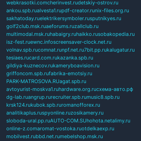
webkrasotki.com
cherinvest.ru
detskiy-ostrov.ru
ankou.spb.ru
alvesta1.ru
pdf-creator.ru
nix-files.org.ru
sakhatoday.ru
elektrikersymboler.ru
sputnikyes.ru
golf2club.msk.ru
aeforums.ru
zallclub.ru
multimodal.msk.ru
habaigry.ru
haikko.ru
sobakopedia.ru
isz-fest.ru
ewnc.info
screensaver-clock.net.ru
volnav.spb.ru
comnat.ru
npf.net.ru
7bit.pp.ru
kalugatur.ru
tesiaes.ru
card.com.ru
kazanka.spb.ru
gildiya-kuznecov.ru
kameryboavision.ru
griffoncom.spb.ru
fabrika-emotsiy.ru
PARK-MATROSOVA.RU
agat.spb.ru
avtoyurist-moskva1.ru
hardware.org.ru
схема-авто.рф
dg-lab.ru
angrup.ru
recruiter.spb.ru
music8.spb.ru
krsk124.ru
kubok.spb.ru
romanofforex.ru
analitikaplus.ru
spyonline.ru
zosikamery.ru
sloboda-ural.pp.ru
AUTO-COM.SU
hohota.net
alimy.ru
online-z.com
aromat-vostoka.ru
otdelkaexp.ru
mobilvest.ru
bbd.net.ru
mebelshop.msk.ru