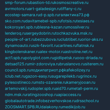
smp-forum.ru
bastion-td.ru
kosmoscreative.ru
avrmotors.ru
art-galadesign.ru
tiffany-c.ru
ecostep-samara.ru
d-p.spb.ru
галактика73.рф
sko.com.ru
davitamebel-spb.ru
fotsis.ru
tesiaes.ru
kokoroyari.spb.ru
blesna-kazan.ru
mossilver.ru
lenderoq.ru
sergeydobrin.ru
tochkazvuka.msk.ru
people-of-art.ru
bezzubova.ru
clubtibet.ru
orior-aks.ru
dynamoauto.ru
szk-favorit.ru
carlines.ru
flatnsk.ru
kingbolenskaner.ru
alex-motor.ru
astroline.net.ru
act1.spb.ru
polyglot.com.ru
gidlipetsk.ru
ooo-driada.ru
detsad125.ru
mir-zdoroviya.ru
bruslanovo.ru
siterem.ru
council.spb.ru
лодкипатриот.рф
kafekolizey.ru
iclub.net.ru
gazon-easy.ru
sugarepilekb.ru
grinox.ru
pylesostineco.ru
msts-ozarenie.ru
kameryjooan.ru
artemovskij.ru
dopler.spb.ru
aid70.ru
metall-perm.ru
ndm.msk.ru
ratingzooshop.ru
apiaccess.ru
globalautotrade.info
bezverhovskoe.ru
drsschool.ru
ZOOSMART.SPB.RU
dalakony.ru
medikijob.ru