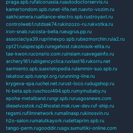
praga.spb.ru
falcorussia.ru
autodoctorservis.ru
kamertondom.spb.ru
net-life.net.ru
avto-vozim.ru
sakhcamera.ru
alliance-electro.spb.ru
stroyavt.ru
controlweb1.ru
tdsak74.ru
kinzozo-ru.ru
kvotka.ru
iron-snab.ru
costa-bella.ru
eugrus.pp.ru
associaciya39.ru
primexpo.spb.ru
bezmorchin.ru
ia2.ru
cpt21.ru
ispecspb.ru
regahost.ru
kolosok-elita.ru
tae-kwon.ru
consrio.com.ru
insiam.ru
avegainfo.ru
archery161.ru
bigencyclica.ru
vlast16.ru
korru.net
sarmiento.spb.su
extelopedia.ru
lammin-suo.spb.ru
iskatour.spb.ru
snpi.org.ru
running-line.ru
krygeva-spa.ru
chel.net.ru
rust-loco.ru
dugshop.ru
hl-beta.spb.ru
school494.spb.ru
mymubaby.ru
epoha-metalband.ru
ngr.spb.ru
rusgosnews.com
dieselvostok.ru
24hostel.msk.ru
w-dev.ru
f-ship.ru
regsmi.ru
filmnetwork.ru
malinasp.ru
kinosvin.ru
h2o-salon.ru
malutkayork.ru
deltaprim.spb.ru
tango-perm.ru
gooddir.ru
sgv.su
multiki-online.com