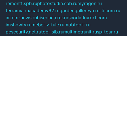
remontt.spb.ru
photostudia.spb.ru
myragon.ru
terramia.ru
academy62.ru
gardengallereya.ru
rti.com.ru
artem-news.ru
biserinca.ru
krasnodarkurort.com
imshowtv.ru
mebel-v-tule.ru
mobtopik.ru
pcsecurity.net.ru
tool-sib.ru
multimetrunit.ru
sp-tour.ru
fan-cs.ru
santeh-russia.ru
symbian9.net.ru
DSHAIR.RU
tmmotors.spb.ru
xjocuricopii.com
musavtomat.msk.ru
obustrojdom.ru
sovetcik.ru
ybaranovskaya.ru
ppknews.ru
cult-alshei.ru
JAPANRUSSIA.RU
proekciyamebel.ru
imper-finans.ru
rim.org.ru
glamourai.ru
brassminus.ru
zabor-pro.ru
ftn.pp.ru
dorogoe58.ru
laimengpacker.ru
kuzova-zapchasti.ru
sageerp.ru
taxodrom.ru
dsrazvitie.ru
hardcity.net.ru
ratinghomegames.ru
topservice25.ru
gubernyan.ru
gtglasslined.ru
ii4.ru
tssport.spb.ru
andorra24.com
blackwallstreet.ru
oboimos.ru
optim-doors.com.ru
ikuch.ru
nycr.org.ru
npa21.ru
vremya-ch.spb.ru
desert000.ru
ivtorgi.ru
ifiori.ru
catalog-statei.ru