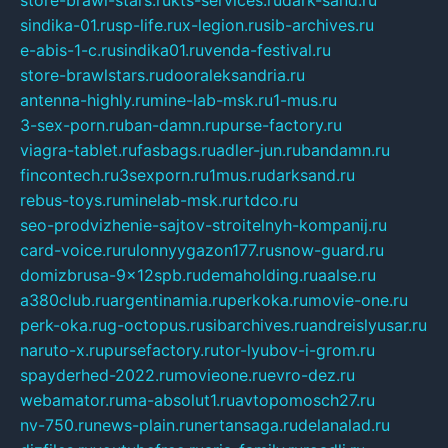
store-brawl-stars.ru
kts-services.ru
dark-sand.ru
sindika-01.ru
sp-life.ru
x-legion.ru
sib-archives.ru
e-abis-1-c.ru
sindika01.ru
venda-festival.ru
store-brawlstars.ru
dooraleksandria.ru
antenna-highly.ru
mine-lab-msk.ru
1-mus.ru
3-sex-porn.ru
ban-damn.ru
purse-factory.ru
viagra-tablet.ru
fasbags.ru
adler-jun.ru
bandamn.ru
fincontech.ru
3sexporn.ru
1mus.ru
darksand.ru
rebus-toys.ru
minelab-msk.ru
rtdco.ru
seo-prodvizhenie-sajtov-stroitelnyh-kompanij.ru
card-voice.ru
rulonnyygazon177.ru
snow-guard.ru
domizbrusa-9x12spb.ru
demaholding.ru
aalse.ru
a380club.ru
argentinamia.ru
perkoka.ru
movie-one.ru
perk-oka.ru
g-octopus.ru
sibarchives.ru
andreislyusar.ru
naruto-x.ru
pursefactory.ru
tor-lyubov-i-grom.ru
spayderhed-2022.ru
movieone.ru
evro-dez.ru
webamator.ru
ma-absolut1.ru
avtopomosch27.ru
nv-750.ru
news-plain.ru
nertansaga.ru
delanalad.ru