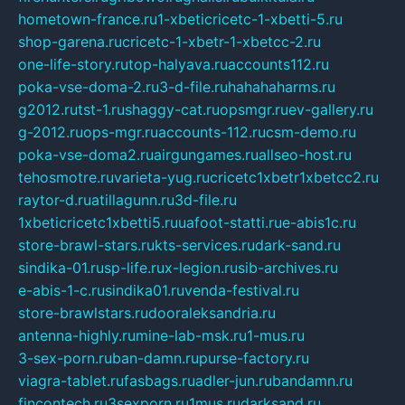
hometown-france.ru
1-xbeticricetc-1-xbetti-5.ru
shop-garena.ru
cricetc-1-xbetr-1-xbetcc-2.ru
one-life-story.ru
top-halyava.ru
accounts112.ru
poka-vse-doma-2.ru
3-d-file.ru
hahahaharms.ru
g2012.ru
tst-1.ru
shaggy-cat.ru
opsmgr.ru
ev-gallery.ru
g-2012.ru
ops-mgr.ru
accounts-112.ru
csm-demo.ru
poka-vse-doma2.ru
airgungames.ru
allseo-host.ru
tehosmotre.ru
varieta-yug.ru
cricetc1xbetr1xbetcc2.ru
raytor-d.ru
atillagunn.ru
3d-file.ru
1xbeticricetc1xbetti5.ru
uafoot-statti.ru
e-abis1c.ru
store-brawl-stars.ru
kts-services.ru
dark-sand.ru
sindika-01.ru
sp-life.ru
x-legion.ru
sib-archives.ru
e-abis-1-c.ru
sindika01.ru
venda-festival.ru
store-brawlstars.ru
dooraleksandria.ru
antenna-highly.ru
mine-lab-msk.ru
1-mus.ru
3-sex-porn.ru
ban-damn.ru
purse-factory.ru
viagra-tablet.ru
fasbags.ru
adler-jun.ru
bandamn.ru
fincontech.ru
3sexporn.ru
1mus.ru
darksand.ru