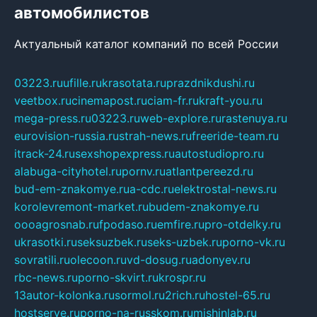
автомобилистов
Актуальный каталог компаний по всей России
03223.ru
ufille.ru
krasotata.ru
prazdnikdushi.ru
veetbox.ru
cinemapost.ru
ciam-fr.ru
kraft-you.ru
mega-press.ru
03223.ru
web-explore.ru
rastenuya.ru
eurovision-russia.ru
strah-news.ru
freeride-team.ru
itrack-24.ru
sexshopexpress.ru
autostudiopro.ru
alabuga-cityhotel.ru
pornv.ru
atlantpereezd.ru
bud-em-znakomye.ru
a-cdc.ru
elektrostal-news.ru
korolevremont-market.ru
budem-znakomye.ru
oooagrosnab.ru
fpodaso.ru
emfire.ru
pro-otdelky.ru
ukrasotki.ru
seksuzbek.ru
seks-uzbek.ru
porno-vk.ru
sovratili.ru
olecoon.ru
vd-dosug.ru
adonyev.ru
rbc-news.ru
porno-skvirt.ru
krospr.ru
13autor-kolonka.ru
sormol.ru
2rich.ru
hostel-65.ru
hostserve.ru
porno-na-russkom.ru
mishinlab.ru