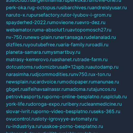
a380club.ru
argentinamia.ru
perkoka.ru
movie-one.ru
perk-oka.ru
g-octopus.ru
sibarchives.ru
andreislyusar.ru
naruto-x.ru
pursefactory.ru
tor-lyubov-i-grom.ru
spayderhed-2022.ru
movieone.ru
evro-dez.ru
webamator.ru
ma-absolut1.ru
avtopomosch27.ru
nv-750.ru
news-plain.ru
nertansaga.ru
delanalad.ru
dizfiles.ru
youtubefree.ru
aria-family.ru
roadli.ru
planeta-samara.ru
mysmartbuy.ru
matrasy-kemerovo.ru
ashanet.ru
trade-farm.ru
dotcustoms.ru
domizbrusa9x12spb.ru
autodamp.ru
narasimha.ru
djcommodities.ru
nv750.ru
x-ton.ru
newsplain.ru
cardvoice.ru
modopaper.ru
manunae.ru
gbget.ru
alfeihavsalnassr.ru
madoma.ru
tajuncos.ru
petrovkasports.ru
porno-online-besplatno.ru
splclub.ru
york-life.ru
doroga-expo.ru
ribery.ru
cleanmedicine.ru
slovar-ivrit.ru
porno-video-besplatno.ru
seks-365.ru
ovucontrol.ru
sloty-igrovyye-avtomaty.ru
ru-industriya.ru
russkoe-porno-besplatno.ru