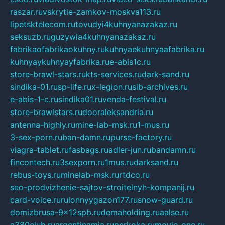
raszar.ru
vskrytie-zamkov-moskva113.ru
lipetsktelecom.ru
tovudyi4kuhnyanazakaz.ru
seksuzb.ru
guzywia4kuhnyanazakaz.ru
fabrikaofabrikaokuhny.ru
kuhnyaekuhnyaafabrika.ru
kuhnyaykuhnyayfabrika.ru
e-abis1c.ru
store-brawl-stars.ru
kts-services.ru
dark-sand.ru
sindika-01.ru
sp-life.ru
x-legion.ru
sib-archives.ru
e-abis-1-c.ru
sindika01.ru
venda-festival.ru
store-brawlstars.ru
dooraleksandria.ru
antenna-highly.ru
mine-lab-msk.ru
1-mus.ru
3-sex-porn.ru
ban-damn.ru
purse-factory.ru
viagra-tablet.ru
fasbags.ru
adler-jun.ru
bandamn.ru
fincontech.ru
3sexporn.ru
1mus.ru
darksand.ru
rebus-toys.ru
minelab-msk.ru
rtdco.ru
seo-prodvizhenie-sajtov-stroitelnyh-kompanij.ru
card-voice.ru
rulonnyygazon177.ru
snow-guard.ru
domizbrusa-9x12spb.ru
demaholding.ru
aalse.ru