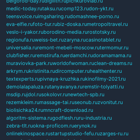
belgorod-day.ru
digilith.ru
pichkurovlab.ru
medic-today.ru
taksu.ru
comp123.ru
don-ykt.ru
teensvoice.ru
imgsharing.ru
domashnee-porno.ru
eva-elfie.ru
foto-tur.ru
biz-doska.ru
metropoltravel.ru
veslo-i-yakor.ru
borodino-media.ru
rostotsky.ru
regionufa.ru
weiss-bet.ru
zaryna.ru
casinotablet.ru
universalia.ru
remont-mebeli-moscow.ru
termomur.ru
clubfisher.ru
remstirufa.ru
erdamchi.ru
doramamama.ru
muraviovka-park.ru
worldofwoman.ru
clean-dreams.ru
arkrym.ru
kristinita.ru
dircomputer.ru
healthenter.ru
textexperts.ru
pivnaya-kruzhka.ru
kinofilmy-2021.ru
demolalapaluza.ru
tanyavanya.ru
remstir-tolyatti.ru
msdip.ru
jdol.ru
sokolovr.ru
newtech-spb.ru
rezemkleim.ru
massage-tai.ru
seonub.ru
zvonitut.ru
biolisichka24.ru
mncraft-download.ru
algoritm-sistema.ru
godflesh.ru
ru-industria.ru
zebra-tlt.ru
okna-proficom.ru
erynok.ru
onlinekinospace.ru
startupstudio-fefu.ru
zarges-ru.ru