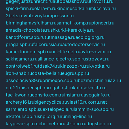
gegenjustizunrecht.ru
autobalashov.ru
utrovortu.ru
spiski-firm.ru
elara-m.ru
kinomusorka.ru
mkcslava.ru
2bets.ru
vintovoykompressor.ru
birminghamvsfulham.ru
sarmat-komp.ru
pioneeri.ru
amadis-chocolate.ru
shkurki-karakulya.ru
kanotiforet.spb.ru
tutmassage.ru
ecolog.org.ru
praga.spb.ru
falcorussia.ru
autodoctorservis.ru
kamertondom.spb.ru
net-life.net.ru
avto-vozim.ru
sakhcamera.ru
alliance-electro.spb.ru
stroyavt.ru
controlweb1.ru
tdsak74.ru
kinzozo-ru.ru
kvotka.ru
iron-snab.ru
costa-bella.ru
eugrus.pp.ru
associaciya39.ru
primexpo.spb.ru
bezmorchin.ru
ia2.ru
cpt21.ru
ispecspb.ru
regahost.ru
kolosok-elita.ru
tae-kwon.ru
consrio.com.ru
insiam.ru
avegainfo.ru
archery161.ru
bigencyclica.ru
vlast16.ru
korru.net
sarmiento.spb.su
extelopedia.ru
lammin-suo.spb.ru
iskatour.spb.ru
snpi.org.ru
running-line.ru
krygeva-spa.ru
chel.net.ru
rust-loco.ru
dugshop.ru