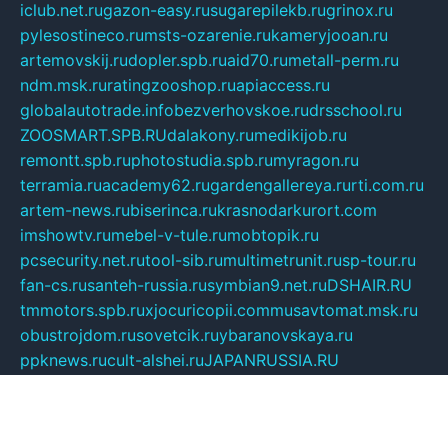
iclub.net.ru
gazon-easy.ru
sugarepilekb.ru
grinox.ru
pylesostineco.ru
msts-ozarenie.ru
kameryjooan.ru
artemovskij.ru
dopler.spb.ru
aid70.ru
metall-perm.ru
ndm.msk.ru
ratingzooshop.ru
apiaccess.ru
globalautotrade.info
bezverhovskoe.ru
drsschool.ru
ZOOSMART.SPB.RU
dalakony.ru
medikijob.ru
remontt.spb.ru
photostudia.spb.ru
myragon.ru
terramia.ru
academy62.ru
gardengallereya.ru
rti.com.ru
artem-news.ru
biserinca.ru
krasnodarkurort.com
imshowtv.ru
mebel-v-tule.ru
mobtopik.ru
pcsecurity.net.ru
tool-sib.ru
multimetrunit.ru
sp-tour.ru
fan-cs.ru
santeh-russia.ru
symbian9.net.ru
DSHAIR.RU
tmmotors.spb.ru
xjocuricopii.com
musavtomat.msk.ru
obustrojdom.ru
sovetcik.ru
ybaranovskaya.ru
ppknews.ru
cult-alshei.ru
JAPANRUSSIA.RU
proekciyamebel.ru
imper-finans.ru
rim.org.ru
glamourai.ru
brassminus.ru
zabor-pro.ru
ftn.pp.ru
dorogoe58.ru
laimengpacker.ru
kuzova-zapchasti.ru