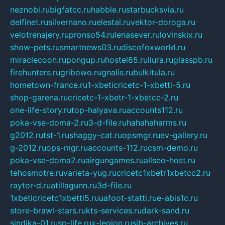
neznobi.ru
bigfatcc.ru
habble.ru
starbucksvia.ru
delfinet.ru
silvernano.ru
elestal.ru
vektor-doroga.ru
velotrenajery.ru
pronso54.ru
lenasever.ru
lovinskix.ru
show-pets.ru
smartnews03.ru
discofoxworld.ru
miraclecoon.ru
pongup.ru
hostel65.ru
liura.ru
glasspb.ru
firehunters.ru
gribowo.ru
gnalis.ru
bulkitula.ru
hometown-france.ru
1-xbeticricetc-1-xbetti-5.ru
shop-garena.ru
cricetc-1-xbetr-1-xbetcc-2.ru
one-life-story.ru
top-halyava.ru
accounts112.ru
poka-vse-doma-2.ru
3-d-file.ru
hahahaharms.ru
g2012.ru
tst-1.ru
shaggy-cat.ru
opsmgr.ru
ev-gallery.ru
g-2012.ru
ops-mgr.ru
accounts-112.ru
csm-demo.ru
poka-vse-doma2.ru
airgungames.ru
allseo-host.ru
tehosmotre.ru
varieta-yug.ru
cricetc1xbetr1xbetcc2.ru
raytor-d.ru
atillagunn.ru
3d-file.ru
1xbeticricetc1xbetti5.ru
uafoot-statti.ru
e-abis1c.ru
store-brawl-stars.ru
kts-services.ru
dark-sand.ru
sindika-01.ru
sp-life.ru
x-legion.ru
sib-archives.ru