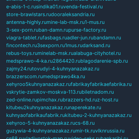
e-abis-1-c.ru
sindika01.ru
venda-festival.ru
store-brawlstars.ru
dooraleksandria.ru
antenna-highly.ru
mine-lab-msk.ru
1-mus.ru
3-sex-porn.ru
ban-damn.ru
purse-factory.ru
viagra-tablet.ru
fasbags.ru
adler-jun.ru
bandamn.ru
fincontech.ru
3sexporn.ru
1mus.ru
darksand.ru
rebus-toys.ru
minelab-msk.ru
alabuga-cityhotel.ru
medsprawo-4-ka.ru
2864420.ru
blagodarenie-spb.ru
zajmy24.ru
tovudyi-4-kuhnyanazakaz.ru
brazzerscom.ru
medsprawo4ka.ru
xehyroo5kuhnyanazakaz.ru
fabrikayfabrikaefabrika.ru
vskrytie-zamkov-moskva-113.ru
biletnadom.ru
zed-online.ru
pimchax.ru
brazzers-hd.ru
z-host.ru
kitubeu2kuhnyanazakaz.ru
naperekate.ru
kuhnyaofabrikaufabrik.ru
kitubeu-2-kuhnyanazakaz.ru
xehyroo-5-kuhnyanazakaz.ru
cs-68.ru
guzywia-4-kuhnyanazakaz.ru
mir-tk.ru
vlknrussia.ru
cs68.ru
vladivostok-map.ru
video-seks.ru
bankaribi.ru