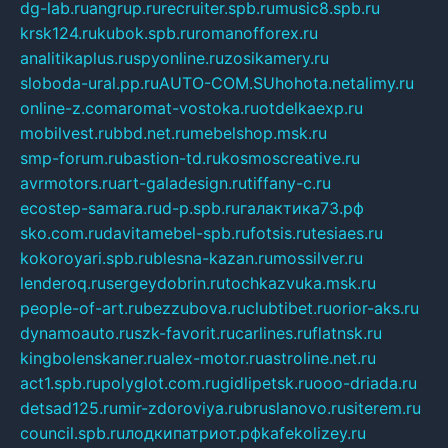
dg-lab.ru
angrup.ru
recruiter.spb.ru
music8.spb.ru
krsk124.ru
kubok.spb.ru
romanofforex.ru
analitikaplus.ru
spyonline.ru
zosikamery.ru
sloboda-ural.pp.ru
AUTO-COM.SU
hohota.net
alimy.ru
online-z.com
aromat-vostoka.ru
otdelkaexp.ru
mobilvest.ru
bbd.net.ru
mebelshop.msk.ru
smp-forum.ru
bastion-td.ru
kosmoscreative.ru
avrmotors.ru
art-galadesign.ru
tiffany-c.ru
ecostep-samara.ru
d-p.spb.ru
галактика73.рф
sko.com.ru
davitamebel-spb.ru
fotsis.ru
tesiaes.ru
kokoroyari.spb.ru
blesna-kazan.ru
mossilver.ru
lenderoq.ru
sergeydobrin.ru
tochkazvuka.msk.ru
people-of-art.ru
bezzubova.ru
clubtibet.ru
orior-aks.ru
dynamoauto.ru
szk-favorit.ru
carlines.ru
flatnsk.ru
kingbolenskaner.ru
alex-motor.ru
astroline.net.ru
act1.spb.ru
polyglot.com.ru
gidlipetsk.ru
ooo-driada.ru
detsad125.ru
mir-zdoroviya.ru
bruslanovo.ru
siterem.ru
council.spb.ru
лодкипатриот.рф
kafekolizey.ru