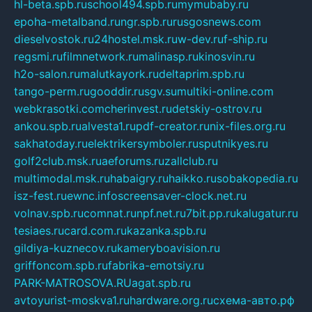
hl-beta.spb.ru
school494.spb.ru
mymubaby.ru
epoha-metalband.ru
ngr.spb.ru
rusgosnews.com
dieselvostok.ru
24hostel.msk.ru
w-dev.ru
f-ship.ru
regsmi.ru
filmnetwork.ru
malinasp.ru
kinosvin.ru
h2o-salon.ru
malutkayork.ru
deltaprim.spb.ru
tango-perm.ru
gooddir.ru
sgv.su
multiki-online.com
webkrasotki.com
cherinvest.ru
detskiy-ostrov.ru
ankou.spb.ru
alvesta1.ru
pdf-creator.ru
nix-files.org.ru
sakhatoday.ru
elektrikersymboler.ru
sputnikyes.ru
golf2club.msk.ru
aeforums.ru
zallclub.ru
multimodal.msk.ru
habaigry.ru
haikko.ru
sobakopedia.ru
isz-fest.ru
ewnc.info
screensaver-clock.net.ru
volnav.spb.ru
comnat.ru
npf.net.ru
7bit.pp.ru
kalugatur.ru
tesiaes.ru
card.com.ru
kazanka.spb.ru
gildiya-kuznecov.ru
kameryboavision.ru
griffoncom.spb.ru
fabrika-emotsiy.ru
PARK-MATROSOVA.RU
agat.spb.ru
avtoyurist-moskva1.ru
hardware.org.ru
схема-авто.рф