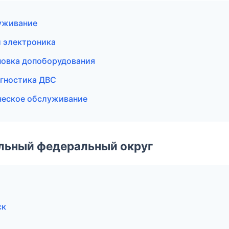
луживание
и электроника
ановка допоборудования
агностика ДВС
ическое обслуживание
альный федеральный округ
ск