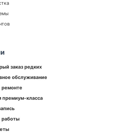
стка
темы
нтов
ми
рый заказ редких
вное обслуживание
и ремонте
м премиум-класса
запись
е работы
меты