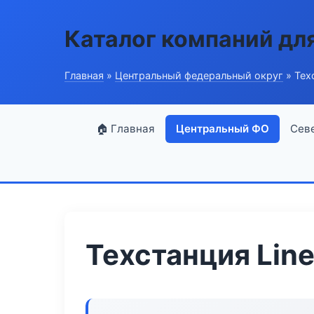
Каталог компаний дл
Главная
»
Центральный федеральный округ
» Техс
🏠 Главная
Центральный ФО
Сев
Техстанция Line