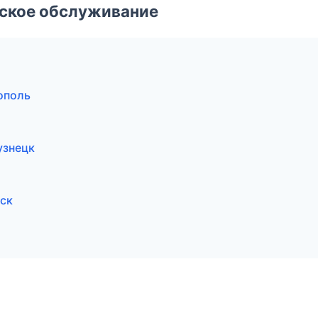
еское обслуживание
ополь
узнецк
рск