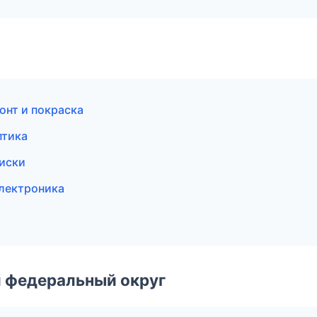
онт и покраска
птика
диски
электроника
 федеральный округ