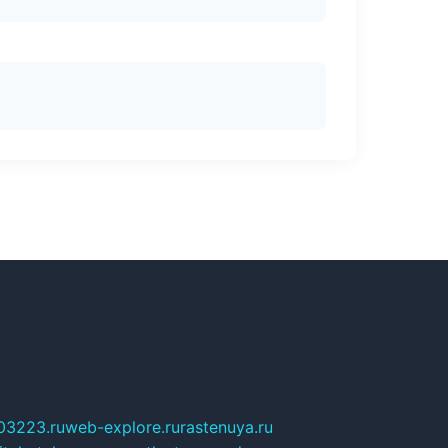
03223.ru
web-explore.ru
rastenuya.ru