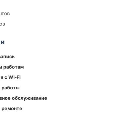
нтов
ов
ми
запись
м работам
 с Wi‑Fi
е работы
вное обслуживание
и ремонте