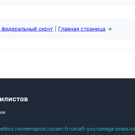
 федеральный округ
|
Главная страница
→
билистов
сии
eetbox.ru
cinemapost.ru
ciam-fr.ru
kraft-you.ru
mega-press.ru