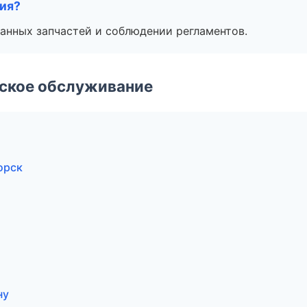
тия?
анных запчастей и соблюдении регламентов.
еское обслуживание
орск
ну