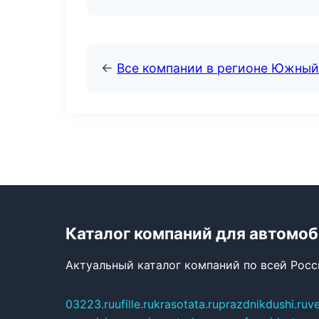
←
Все компании в регионе Южный
Каталог компаний для автомо
Актуальный каталог компаний по всей Рос
03223.ru
ufille.ru
krasotata.ru
prazdnikdushi.ru
v