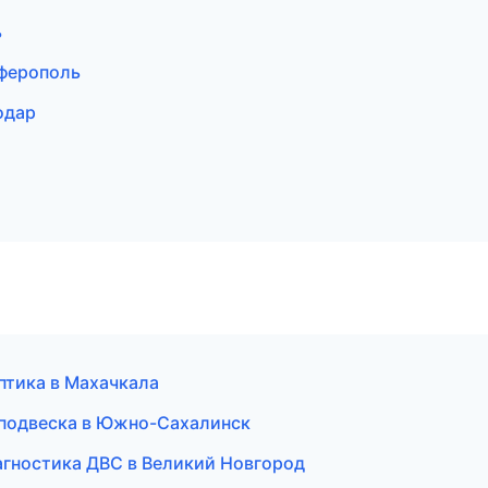
ь
мферополь
одар
птика в Махачкала
и подвеска в Южно-Сахалинск
иагностика ДВС в Великий Новгород