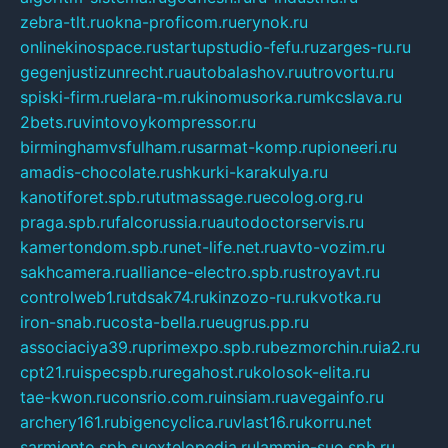
zebra-tlt.ru
okna-proficom.ru
erynok.ru
onlinekinospace.ru
startupstudio-fefu.ru
zarges-ru.ru
gegenjustizunrecht.ru
autobalashov.ru
utrovortu.ru
spiski-firm.ru
elara-m.ru
kinomusorka.ru
mkcslava.ru
2bets.ru
vintovoykompressor.ru
birminghamvsfulham.ru
sarmat-komp.ru
pioneeri.ru
amadis-chocolate.ru
shkurki-karakulya.ru
kanotiforet.spb.ru
tutmassage.ru
ecolog.org.ru
praga.spb.ru
falcorussia.ru
autodoctorservis.ru
kamertondom.spb.ru
net-life.net.ru
avto-vozim.ru
sakhcamera.ru
alliance-electro.spb.ru
stroyavt.ru
controlweb1.ru
tdsak74.ru
kinzozo-ru.ru
kvotka.ru
iron-snab.ru
costa-bella.ru
eugrus.pp.ru
associaciya39.ru
primexpo.spb.ru
bezmorchin.ru
ia2.ru
cpt21.ru
ispecspb.ru
regahost.ru
kolosok-elita.ru
tae-kwon.ru
consrio.com.ru
insiam.ru
avegainfo.ru
archery161.ru
bigencyclica.ru
vlast16.ru
korru.net
sarmiento.spb.su
extelopedia.ru
lammin-suo.spb.ru