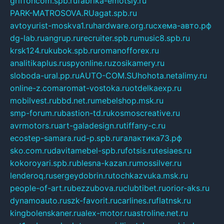
griffoncom.spb.ru
fabrika-emotsiy.ru
PARK-MATROSOVA.RU
agat.spb.ru
avtoyurist-moskva1.ru
hardware.org.ru
схема-авто.рф
dg-lab.ru
angrup.ru
recruiter.spb.ru
music8.spb.ru
krsk124.ru
kubok.spb.ru
romanofforex.ru
analitikaplus.ru
spyonline.ru
zosikamery.ru
sloboda-ural.pp.ru
AUTO-COM.SU
hohota.net
alimy.ru
online-z.com
aromat-vostoka.ru
otdelkaexp.ru
mobilvest.ru
bbd.net.ru
mebelshop.msk.ru
smp-forum.ru
bastion-td.ru
kosmoscreative.ru
avrmotors.ru
art-galadesign.ru
tiffany-c.ru
ecostep-samara.ru
d-p.spb.ru
галактика73.рф
sko.com.ru
davitamebel-spb.ru
fotsis.ru
tesiaes.ru
kokoroyari.spb.ru
blesna-kazan.ru
mossilver.ru
lenderoq.ru
sergeydobrin.ru
tochkazvuka.msk.ru
people-of-art.ru
bezzubova.ru
clubtibet.ru
orior-aks.ru
dynamoauto.ru
szk-favorit.ru
carlines.ru
flatnsk.ru
kingbolenskaner.ru
alex-motor.ru
astroline.net.ru