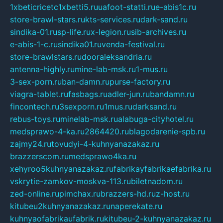
1xbeticricetc1xbetti5.ru
uafoot-statti.ru
e-abis1c.ru
store-brawl-stars.ru
kts-services.ru
dark-sand.ru
sindika-01.ru
sp-life.ru
x-legion.ru
sib-archives.ru
e-abis-1-c.ru
sindika01.ru
venda-festival.ru
store-brawlstars.ru
dooraleksandria.ru
antenna-highly.ru
mine-lab-msk.ru
1-mus.ru
3-sex-porn.ru
ban-damn.ru
purse-factory.ru
viagra-tablet.ru
fasbags.ru
adler-jun.ru
bandamn.ru
fincontech.ru
3sexporn.ru
1mus.ru
darksand.ru
rebus-toys.ru
minelab-msk.ru
alabuga-cityhotel.ru
medsprawo-4-ka.ru
2864420.ru
blagodarenie-spb.ru
zajmy24.ru
tovudyi-4-kuhnyanazakaz.ru
brazzerscom.ru
medsprawo4ka.ru
xehyroo5kuhnyanazakaz.ru
fabrikayfabrikaefabrika.ru
vskrytie-zamkov-moskva-113.ru
biletnadom.ru
zed-online.ru
pimchax.ru
brazzers-hd.ru
z-host.ru
kitubeu2kuhnyanazakaz.ru
naperekate.ru
kuhnyaofabrikaufabrik.ru
kitubeu-2-kuhnyanazakaz.ru