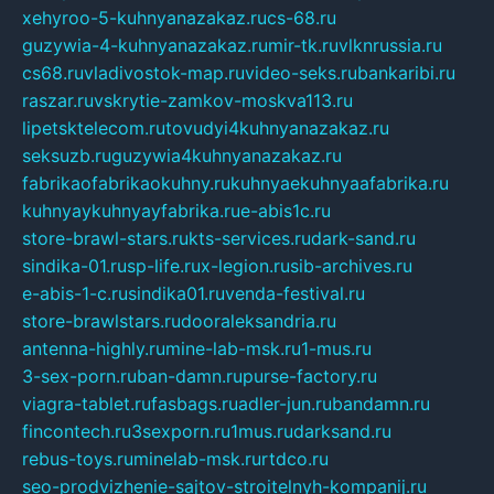
xehyroo-5-kuhnyanazakaz.ru
cs-68.ru
guzywia-4-kuhnyanazakaz.ru
mir-tk.ru
vlknrussia.ru
cs68.ru
vladivostok-map.ru
video-seks.ru
bankaribi.ru
raszar.ru
vskrytie-zamkov-moskva113.ru
lipetsktelecom.ru
tovudyi4kuhnyanazakaz.ru
seksuzb.ru
guzywia4kuhnyanazakaz.ru
fabrikaofabrikaokuhny.ru
kuhnyaekuhnyaafabrika.ru
kuhnyaykuhnyayfabrika.ru
e-abis1c.ru
store-brawl-stars.ru
kts-services.ru
dark-sand.ru
sindika-01.ru
sp-life.ru
x-legion.ru
sib-archives.ru
e-abis-1-c.ru
sindika01.ru
venda-festival.ru
store-brawlstars.ru
dooraleksandria.ru
antenna-highly.ru
mine-lab-msk.ru
1-mus.ru
3-sex-porn.ru
ban-damn.ru
purse-factory.ru
viagra-tablet.ru
fasbags.ru
adler-jun.ru
bandamn.ru
fincontech.ru
3sexporn.ru
1mus.ru
darksand.ru
rebus-toys.ru
minelab-msk.ru
rtdco.ru
seo-prodvizhenie-sajtov-stroitelnyh-kompanij.ru