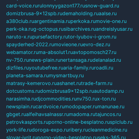
card-voice.ru
rulonnyygazon177.ru
snow-guard.ru
domizbrusa-9x12spb.ru
demaholding.ru
aalse.ru
a380club.ru
argentinamia.ru
perkoka.ru
movie-one.ru
perk-oka.ru
g-octopus.ru
sibarchives.ru
andreislyusar.ru
naruto-x.ru
pursefactory.ru
tor-lyubov-i-grom.ru
spayderhed-2022.ru
movieone.ru
evro-dez.ru
webamator.ru
ma-absolut1.ru
avtopomosch27.ru
nv-750.ru
news-plain.ru
nertansaga.ru
delanalad.ru
dizfiles.ru
youtubefree.ru
aria-family.ru
roadli.ru
planeta-samara.ru
mysmartbuy.ru
matrasy-kemerovo.ru
ashanet.ru
trade-farm.ru
dotcustoms.ru
domizbrusa9x12spb.ru
autodamp.ru
narasimha.ru
djcommodities.ru
nv750.ru
x-ton.ru
newsplain.ru
cardvoice.ru
modopaper.ru
manunae.ru
gbget.ru
alfeihavsalnassr.ru
madoma.ru
tajuncos.ru
petrovkasports.ru
porno-online-besplatno.ru
splclub.ru
york-life.ru
doroga-expo.ru
ribery.ru
cleanmedicine.ru
slovar-ivrit.ru
porno-video-besplatno.ru
seks-365.ru