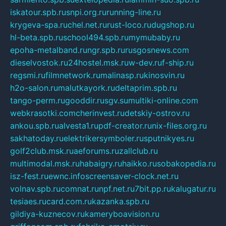
iskatour.spb.ru
snpi.org.ru
running-line.ru
krygeva-spa.ru
chel.net.ru
rust-loco.ru
dugshop.ru
hl-beta.spb.ru
school494.spb.ru
mymubaby.ru
epoha-metalband.ru
ngr.spb.ru
rusgosnews.com
dieselvostok.ru
24hostel.msk.ru
w-dev.ru
f-ship.ru
regsmi.ru
filmnetwork.ru
malinasp.ru
kinosvin.ru
h2o-salon.ru
malutkayork.ru
deltaprim.spb.ru
tango-perm.ru
gooddir.ru
sgv.su
multiki-online.com
webkrasotki.com
cherinvest.ru
detskiy-ostrov.ru
ankou.spb.ru
alvesta1.ru
pdf-creator.ru
nix-files.org.ru
sakhatoday.ru
elektrikersymboler.ru
sputnikyes.ru
golf2club.msk.ru
aeforums.ru
zallclub.ru
multimodal.msk.ru
habaigry.ru
haikko.ru
sobakopedia.ru
isz-fest.ru
ewnc.info
screensaver-clock.net.ru
volnav.spb.ru
comnat.ru
npf.net.ru
7bit.pp.ru
kalugatur.ru
tesiaes.ru
card.com.ru
kazanka.spb.ru
gildiya-kuznecov.ru
kameryboavision.ru