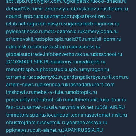
act1.spb.ru
polyglot.com.ru
gidlipetsk.ru
ooo-driada.ru
detsad125.ru
mir-zdoroviya.ru
bruslanovo.ru
siterem.ru
council.spb.ru
лодкипатриот.рф
kafekolizey.ru
iclub.net.ru
gazon-easy.ru
sugarepilekb.ru
grinox.ru
pylesostineco.ru
msts-ozarenie.ru
kameryjooan.ru
artemovskij.ru
dopler.spb.ru
aid70.ru
metall-perm.ru
ndm.msk.ru
ratingzooshop.ru
apiaccess.ru
globalautotrade.info
bezverhovskoe.ru
drsschool.ru
ZOOSMART.SPB.RU
dalakony.ru
medikijob.ru
remontt.spb.ru
photostudia.spb.ru
myragon.ru
terramia.ru
academy62.ru
gardengallereya.ru
rti.com.ru
artem-news.ru
biserinca.ru
krasnodarkurort.com
imshowtv.ru
mebel-v-tule.ru
mobtopik.ru
pcsecurity.net.ru
tool-sib.ru
multimetrunit.ru
sp-tour.ru
fan-cs.ru
santeh-russia.ru
symbian9.net.ru
DSHAIR.RU
tmmotors.spb.ru
xjocuricopii.com
musavtomat.msk.ru
obustrojdom.ru
sovetcik.ru
ybaranovskaya.ru
ppknews.ru
cult-alshei.ru
JAPANRUSSIA.RU