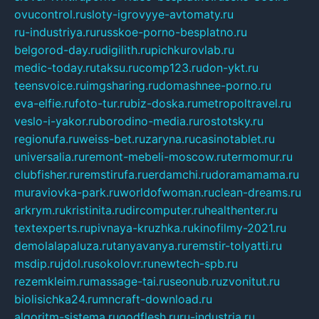
ovucontrol.ru
sloty-igrovyye-avtomaty.ru
ru-industriya.ru
russkoe-porno-besplatno.ru
belgorod-day.ru
digilith.ru
pichkurovlab.ru
medic-today.ru
taksu.ru
comp123.ru
don-ykt.ru
teensvoice.ru
imgsharing.ru
domashnee-porno.ru
eva-elfie.ru
foto-tur.ru
biz-doska.ru
metropoltravel.ru
veslo-i-yakor.ru
borodino-media.ru
rostotsky.ru
regionufa.ru
weiss-bet.ru
zaryna.ru
casinotablet.ru
universalia.ru
remont-mebeli-moscow.ru
termomur.ru
clubfisher.ru
remstirufa.ru
erdamchi.ru
doramamama.ru
muraviovka-park.ru
worldofwoman.ru
clean-dreams.ru
arkrym.ru
kristinita.ru
dircomputer.ru
healthenter.ru
textexperts.ru
pivnaya-kruzhka.ru
kinofilmy-2021.ru
demolalapaluza.ru
tanyavanya.ru
remstir-tolyatti.ru
msdip.ru
jdol.ru
sokolovr.ru
newtech-spb.ru
rezemkleim.ru
massage-tai.ru
seonub.ru
zvonitut.ru
biolisichka24.ru
mncraft-download.ru
algoritm-sistema.ru
godflesh.ru
ru-industria.ru