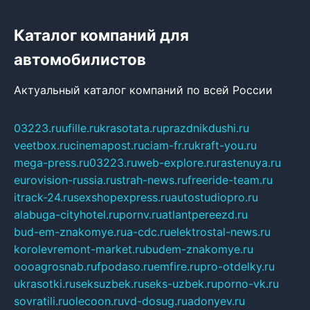
Каталог компаний для
автомобилистов
Актуальный каталог компаний по всей России
03223.ru
ufille.ru
krasotata.ru
prazdnikdushi.ru
veetbox.ru
cinemapost.ru
ciam-fr.ru
kraft-you.ru
mega-press.ru
03223.ru
web-explore.ru
rastenuya.ru
eurovision-russia.ru
strah-news.ru
freeride-team.ru
itrack-24.ru
sexshopexpress.ru
autostudiopro.ru
alabuga-cityhotel.ru
pornv.ru
atlantpereezd.ru
bud-em-znakomye.ru
a-cdc.ru
elektrostal-news.ru
korolevremont-market.ru
budem-znakomye.ru
oooagrosnab.ru
fpodaso.ru
emfire.ru
pro-otdelky.ru
ukrasotki.ru
seksuzbek.ru
seks-uzbek.ru
porno-vk.ru
sovratili.ru
olecoon.ru
vd-dosug.ru
adonyev.ru