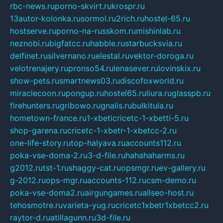
rbc-news.ru
porno-skvirt.ru
krospr.ru
13autor-kolonka.ru
sormol.ru
2rich.ru
hostel-65.ru
hostserve.ru
porno-na-russkom.ru
mishinlab.ru
neznobi.ru
bigfatcc.ru
habble.ru
starbucksvia.ru
delfinet.ru
silvernano.ru
elestal.ru
vektor-doroga.ru
velotrenajery.ru
pronso54.ru
lenasever.ru
lovinskix.ru
show-pets.ru
smartnews03.ru
discofoxworld.ru
miraclecoon.ru
pongup.ru
hostel65.ru
liura.ru
glasspb.ru
firehunters.ru
gribowo.ru
gnalis.ru
bulkitula.ru
hometown-france.ru
1-xbeticricetc-1-xbetti-5.ru
shop-garena.ru
cricetc-1-xbetr-1-xbetcc-2.ru
one-life-story.ru
top-halyava.ru
accounts112.ru
poka-vse-doma-2.ru
3-d-file.ru
hahahaharms.ru
g2012.ru
tst-1.ru
shaggy-cat.ru
opsmgr.ru
ev-gallery.ru
g-2012.ru
ops-mgr.ru
accounts-112.ru
csm-demo.ru
poka-vse-doma2.ru
airgungames.ru
allseo-host.ru
tehosmotre.ru
varieta-yug.ru
cricetc1xbetr1xbetcc2.ru
raytor-d.ru
atillagunn.ru
3d-file.ru