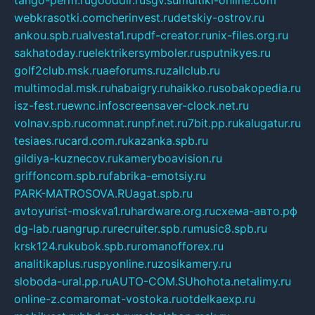
tango-perm.ru
gooddir.ru
sgv.su
multiki-online.com
webkrasotki.com
cherinvest.ru
detskiy-ostrov.ru
ankou.spb.ru
alvesta1.ru
pdf-creator.ru
nix-files.org.ru
sakhatoday.ru
elektrikersymboler.ru
sputnikyes.ru
golf2club.msk.ru
aeforums.ru
zallclub.ru
multimodal.msk.ru
habaigry.ru
haikko.ru
sobakopedia.ru
isz-fest.ru
ewnc.info
screensaver-clock.net.ru
volnav.spb.ru
comnat.ru
npf.net.ru
7bit.pp.ru
kalugatur.ru
tesiaes.ru
card.com.ru
kazanka.spb.ru
gildiya-kuznecov.ru
kameryboavision.ru
griffoncom.spb.ru
fabrika-emotsiy.ru
PARK-MATROSOVA.RU
agat.spb.ru
avtoyurist-moskva1.ru
hardware.org.ru
схема-авто.рф
dg-lab.ru
angrup.ru
recruiter.spb.ru
music8.spb.ru
krsk124.ru
kubok.spb.ru
romanofforex.ru
analitikaplus.ru
spyonline.ru
zosikamery.ru
sloboda-ural.pp.ru
AUTO-COM.SU
hohota.net
alimy.ru
online-z.com
aromat-vostoka.ru
otdelkaexp.ru