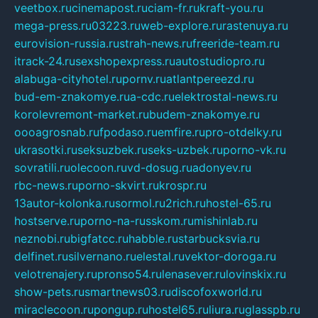
veetbox.ru
cinemapost.ru
ciam-fr.ru
kraft-you.ru
mega-press.ru
03223.ru
web-explore.ru
rastenuya.ru
eurovision-russia.ru
strah-news.ru
freeride-team.ru
itrack-24.ru
sexshopexpress.ru
autostudiopro.ru
alabuga-cityhotel.ru
pornv.ru
atlantpereezd.ru
bud-em-znakomye.ru
a-cdc.ru
elektrostal-news.ru
korolevremont-market.ru
budem-znakomye.ru
oooagrosnab.ru
fpodaso.ru
emfire.ru
pro-otdelky.ru
ukrasotki.ru
seksuzbek.ru
seks-uzbek.ru
porno-vk.ru
sovratili.ru
olecoon.ru
vd-dosug.ru
adonyev.ru
rbc-news.ru
porno-skvirt.ru
krospr.ru
13autor-kolonka.ru
sormol.ru
2rich.ru
hostel-65.ru
hostserve.ru
porno-na-russkom.ru
mishinlab.ru
neznobi.ru
bigfatcc.ru
habble.ru
starbucksvia.ru
delfinet.ru
silvernano.ru
elestal.ru
vektor-doroga.ru
velotrenajery.ru
pronso54.ru
lenasever.ru
lovinskix.ru
show-pets.ru
smartnews03.ru
discofoxworld.ru
miraclecoon.ru
pongup.ru
hostel65.ru
liura.ru
glasspb.ru