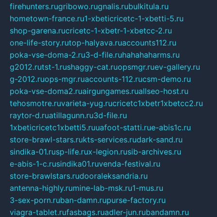
firehunters.ru
gribowo.ru
gnalis.ru
bulkitula.ru
hometown-france.ru
1-xbeticricetc-1-xbetti-5.ru
shop-garena.ru
cricetc-1-xbetr-1-xbetcc-2.ru
one-life-story.ru
top-halyava.ru
accounts112.ru
poka-vse-doma-2.ru
3-d-file.ru
hahahaharms.ru
g2012.ru
tst-1.ru
shaggy-cat.ru
opsmgr.ru
ev-gallery.ru
g-2012.ru
ops-mgr.ru
accounts-112.ru
csm-demo.ru
poka-vse-doma2.ru
airgungames.ru
allseo-host.ru
tehosmotre.ru
varieta-yug.ru
cricetc1xbetr1xbetcc2.ru
raytor-d.ru
atillagunn.ru
3d-file.ru
1xbeticricetc1xbetti5.ru
uafoot-statti.ru
e-abis1c.ru
store-brawl-stars.ru
kts-services.ru
dark-sand.ru
sindika-01.ru
sp-life.ru
x-legion.ru
sib-archives.ru
e-abis-1-c.ru
sindika01.ru
venda-festival.ru
store-brawlstars.ru
dooraleksandria.ru
antenna-highly.ru
mine-lab-msk.ru
1-mus.ru
3-sex-porn.ru
ban-damn.ru
purse-factory.ru
viagra-tablet.ru
fasbags.ru
adler-jun.ru
bandamn.ru