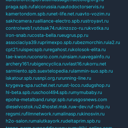
praga.spb.ru
falcorussia.ru
autodoctorservis.ru
kamertondom.spb.ru
net-life.net.ru
avto-vozim.ru
sakhcamera.ru
alliance-electro.spb.ru
stroyavt.ru
controlweb1.ru
tdsak74.ru
kinzozo-ru.ru
kvotka.ru
iron-snab.ru
costa-bella.ru
eugrus.pp.ru
associaciya39.ru
primexpo.spb.ru
bezmorchin.ru
ia2.ru
cpt21.ru
ispecspb.ru
regahost.ru
kolosok-elita.ru
tae-kwon.ru
consrio.com.ru
insiam.ru
avegainfo.ru
archery161.ru
bigencyclica.ru
vlast16.ru
korru.net
sarmiento.spb.su
extelopedia.ru
lammin-suo.spb.ru
iskatour.spb.ru
snpi.org.ru
running-line.ru
krygeva-spa.ru
chel.net.ru
rust-loco.ru
dugshop.ru
hl-beta.spb.ru
school494.spb.ru
mymubaby.ru
epoha-metalband.ru
ngr.spb.ru
rusgosnews.com
dieselvostok.ru
24hostel.msk.ru
w-dev.ru
f-ship.ru
regsmi.ru
filmnetwork.ru
malinasp.ru
kinosvin.ru
h2o-salon.ru
malutkayork.ru
deltaprim.spb.ru