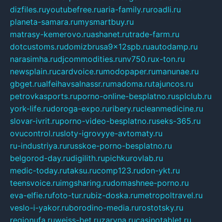
dizfiles.ru
youtubefree.ru
aria-family.ru
roadli.ru
planeta-samara.ru
mysmartbuy.ru
matrasy-kemerovo.ru
ashanet.ru
trade-farm.ru
dotcustoms.ru
domizbrusa9x12spb.ru
autodamp.ru
narasimha.ru
djcommodities.ru
nv750.ru
x-ton.ru
newsplain.ru
cardvoice.ru
modopaper.ru
manunae.ru
gbget.ru
alfeihavsalnassr.ru
madoma.ru
tajuncos.ru
petrovkasports.ru
porno-online-besplatno.ru
splclub.ru
york-life.ru
doroga-expo.ru
ribery.ru
cleanmedicine.ru
slovar-ivrit.ru
porno-video-besplatno.ru
seks-365.ru
ovucontrol.ru
sloty-igrovyye-avtomaty.ru
ru-industriya.ru
russkoe-porno-besplatno.ru
belgorod-day.ru
digilith.ru
pichkurovlab.ru
medic-today.ru
taksu.ru
comp123.ru
don-ykt.ru
teensvoice.ru
imgsharing.ru
domashnee-porno.ru
eva-elfie.ru
foto-tur.ru
biz-doska.ru
metropoltravel.ru
veslo-i-yakor.ru
borodino-media.ru
rostotsky.ru
regionufa.ru
weiss-bet.ru
zaryna.ru
casinotablet.ru