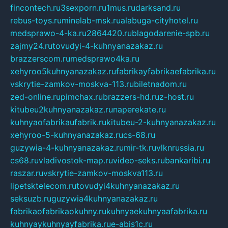
fincontech.ru
3sexporn.ru
1mus.ru
darksand.ru
rebus-toys.ru
minelab-msk.ru
alabuga-cityhotel.ru
medsprawo-4-ka.ru
2864420.ru
blagodarenie-spb.ru
zajmy24.ru
tovudyi-4-kuhnyanazakaz.ru
brazzerscom.ru
medsprawo4ka.ru
xehyroo5kuhnyanazakaz.ru
fabrikayfabrikaefabrika.ru
vskrytie-zamkov-moskva-113.ru
biletnadom.ru
zed-online.ru
pimchax.ru
brazzers-hd.ru
z-host.ru
kitubeu2kuhnyanazakaz.ru
naperekate.ru
kuhnyaofabrikaufabrik.ru
kitubeu-2-kuhnyanazakaz.ru
xehyroo-5-kuhnyanazakaz.ru
cs-68.ru
guzywia-4-kuhnyanazakaz.ru
mir-tk.ru
vlknrussia.ru
cs68.ru
vladivostok-map.ru
video-seks.ru
bankaribi.ru
raszar.ru
vskrytie-zamkov-moskva113.ru
lipetsktelecom.ru
tovudyi4kuhnyanazakaz.ru
seksuzb.ru
guzywia4kuhnyanazakaz.ru
fabrikaofabrikaokuhny.ru
kuhnyaekuhnyaafabrika.ru
kuhnyaykuhnyayfabrika.ru
e-abis1c.ru