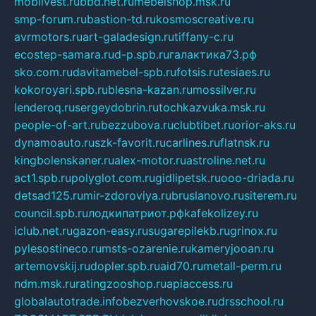
mobilvest.ru
bbd.net.ru
mebelshop.msk.ru
smp-forum.ru
bastion-td.ru
kosmoscreative.ru
avrmotors.ru
art-galadesign.ru
tiffany-c.ru
ecostep-samara.ru
d-p.spb.ru
галактика73.рф
sko.com.ru
davitamebel-spb.ru
fotsis.ru
tesiaes.ru
kokoroyari.spb.ru
blesna-kazan.ru
mossilver.ru
lenderoq.ru
sergeydobrin.ru
tochkazvuka.msk.ru
people-of-art.ru
bezzubova.ru
clubtibet.ru
orior-aks.ru
dynamoauto.ru
szk-favorit.ru
carlines.ru
flatnsk.ru
kingbolenskaner.ru
alex-motor.ru
astroline.net.ru
act1.spb.ru
polyglot.com.ru
gidlipetsk.ru
ooo-driada.ru
detsad125.ru
mir-zdoroviya.ru
bruslanovo.ru
siterem.ru
council.spb.ru
лодкипатриот.рф
kafekolizey.ru
iclub.net.ru
gazon-easy.ru
sugarepilekb.ru
grinox.ru
pylesostineco.ru
msts-ozarenie.ru
kameryjooan.ru
artemovskij.ru
dopler.spb.ru
aid70.ru
metall-perm.ru
ndm.msk.ru
ratingzooshop.ru
apiaccess.ru
globalautotrade.info
bezverhovskoe.ru
drsschool.ru