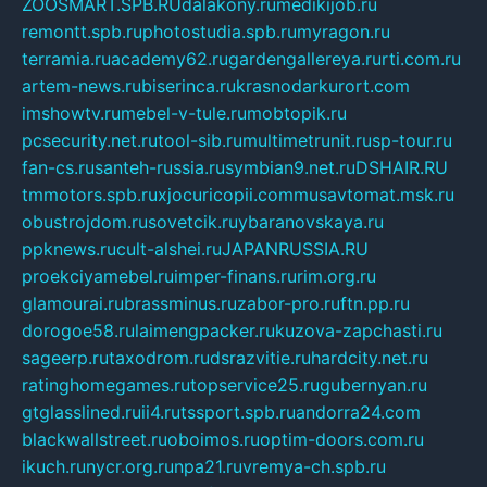
ZOOSMART.SPB.RU
dalakony.ru
medikijob.ru
remontt.spb.ru
photostudia.spb.ru
myragon.ru
terramia.ru
academy62.ru
gardengallereya.ru
rti.com.ru
artem-news.ru
biserinca.ru
krasnodarkurort.com
imshowtv.ru
mebel-v-tule.ru
mobtopik.ru
pcsecurity.net.ru
tool-sib.ru
multimetrunit.ru
sp-tour.ru
fan-cs.ru
santeh-russia.ru
symbian9.net.ru
DSHAIR.RU
tmmotors.spb.ru
xjocuricopii.com
musavtomat.msk.ru
obustrojdom.ru
sovetcik.ru
ybaranovskaya.ru
ppknews.ru
cult-alshei.ru
JAPANRUSSIA.RU
proekciyamebel.ru
imper-finans.ru
rim.org.ru
glamourai.ru
brassminus.ru
zabor-pro.ru
ftn.pp.ru
dorogoe58.ru
laimengpacker.ru
kuzova-zapchasti.ru
sageerp.ru
taxodrom.ru
dsrazvitie.ru
hardcity.net.ru
ratinghomegames.ru
topservice25.ru
gubernyan.ru
gtglasslined.ru
ii4.ru
tssport.spb.ru
andorra24.com
blackwallstreet.ru
oboimos.ru
optim-doors.com.ru
ikuch.ru
nycr.org.ru
npa21.ru
vremya-ch.spb.ru