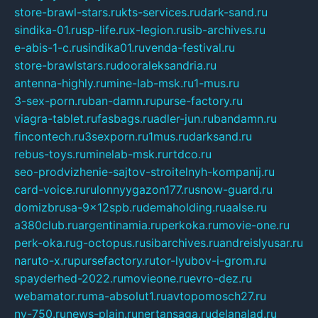
store-brawl-stars.ru
kts-services.ru
dark-sand.ru
sindika-01.ru
sp-life.ru
x-legion.ru
sib-archives.ru
e-abis-1-c.ru
sindika01.ru
venda-festival.ru
store-brawlstars.ru
dooraleksandria.ru
antenna-highly.ru
mine-lab-msk.ru
1-mus.ru
3-sex-porn.ru
ban-damn.ru
purse-factory.ru
viagra-tablet.ru
fasbags.ru
adler-jun.ru
bandamn.ru
fincontech.ru
3sexporn.ru
1mus.ru
darksand.ru
rebus-toys.ru
minelab-msk.ru
rtdco.ru
seo-prodvizhenie-sajtov-stroitelnyh-kompanij.ru
card-voice.ru
rulonnyygazon177.ru
snow-guard.ru
domizbrusa-9x12spb.ru
demaholding.ru
aalse.ru
a380club.ru
argentinamia.ru
perkoka.ru
movie-one.ru
perk-oka.ru
g-octopus.ru
sibarchives.ru
andreislyusar.ru
naruto-x.ru
pursefactory.ru
tor-lyubov-i-grom.ru
spayderhed-2022.ru
movieone.ru
evro-dez.ru
webamator.ru
ma-absolut1.ru
avtopomosch27.ru
nv-750.ru
news-plain.ru
nertansaga.ru
delanalad.ru