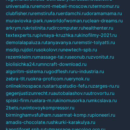
universalia.ru
remont-mebeli-moscow.ru
termomur.ru
clubfisher.ru
remstirufa.ru
erdamchi.ru
doramamama.ru
muraviovka-park.ru
worldofwoman.ru
clean-dreams.ru
arkrym.ru
kristinita.ru
dircomputer.ru
healthenter.ru
textexperts.ru
pivnaya-kruzhka.ru
kinofilmy-2021.ru
demolalapaluza.ru
tanyavanya.ru
remstir-tolyatti.ru
msdip.ru
jdol.ru
sokolovr.ru
newtech-spb.ru
rezemkleim.ru
massage-tai.ru
seonub.ru
zvonitut.ru
biolisichka24.ru
mncraft-download.ru
algoritm-sistema.ru
godflesh.ru
ru-industria.ru
zebra-tlt.ru
okna-proficom.ru
erynok.ru
onlinekinospace.ru
startupstudio-fefu.ru
zarges-ru.ru
gegenjustizunrecht.ru
autobalashov.ru
utrovortu.ru
spiski-firm.ru
elara-m.ru
kinomusorka.ru
mkcslava.ru
2bets.ru
vintovoykompressor.ru
birminghamvsfulham.ru
sarmat-komp.ru
pioneeri.ru
amadis-chocolate.ru
shkurki-karakulya.ru
kanotiforet.spb.ru
tutmassage.ru
ecolog.org.ru