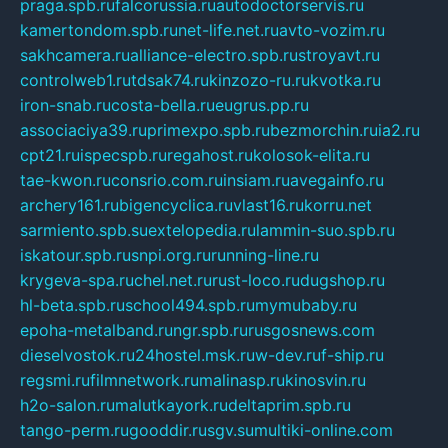
praga.spb.ru
falcorussia.ru
autodoctorservis.ru
kamertondom.spb.ru
net-life.net.ru
avto-vozim.ru
sakhcamera.ru
alliance-electro.spb.ru
stroyavt.ru
controlweb1.ru
tdsak74.ru
kinzozo-ru.ru
kvotka.ru
iron-snab.ru
costa-bella.ru
eugrus.pp.ru
associaciya39.ru
primexpo.spb.ru
bezmorchin.ru
ia2.ru
cpt21.ru
ispecspb.ru
regahost.ru
kolosok-elita.ru
tae-kwon.ru
consrio.com.ru
insiam.ru
avegainfo.ru
archery161.ru
bigencyclica.ru
vlast16.ru
korru.net
sarmiento.spb.su
extelopedia.ru
lammin-suo.spb.ru
iskatour.spb.ru
snpi.org.ru
running-line.ru
krygeva-spa.ru
chel.net.ru
rust-loco.ru
dugshop.ru
hl-beta.spb.ru
school494.spb.ru
mymubaby.ru
epoha-metalband.ru
ngr.spb.ru
rusgosnews.com
dieselvostok.ru
24hostel.msk.ru
w-dev.ru
f-ship.ru
regsmi.ru
filmnetwork.ru
malinasp.ru
kinosvin.ru
h2o-salon.ru
malutkayork.ru
deltaprim.spb.ru
tango-perm.ru
gooddir.ru
sgv.su
multiki-online.com