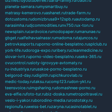
dizfiles.ru
youtubefree.ru
aria-family.ru
roadli.ru
planeta-samara.ru
mysmartbuy.ru
matrasy-kemerovo.ru
ashanet.ru
trade-farm.ru
dotcustoms.ru
domizbrusa9x12spb.ru
autodamp.ru
narasimha.ru
djcommodities.ru
nv750.ru
x-ton.ru
newsplain.ru
cardvoice.ru
modopaper.ru
manunae.ru
gbget.ru
alfeihavsalnassr.ru
madoma.ru
tajuncos.ru
petrovkasports.ru
porno-online-besplatno.ru
splclub.ru
york-life.ru
doroga-expo.ru
ribery.ru
cleanmedicine.ru
slovar-ivrit.ru
porno-video-besplatno.ru
seks-365.ru
ovucontrol.ru
sloty-igrovyye-avtomaty.ru
ru-industriya.ru
russkoe-porno-besplatno.ru
belgorod-day.ru
digilith.ru
pichkurovlab.ru
medic-today.ru
taksu.ru
comp123.ru
don-ykt.ru
teensvoice.ru
imgsharing.ru
domashnee-porno.ru
eva-elfie.ru
foto-tur.ru
biz-doska.ru
metropoltravel.ru
veslo-i-yakor.ru
borodino-media.ru
rostotsky.ru
regionufa.ru
weiss-bet.ru
zaryna.ru
casinotablet.ru