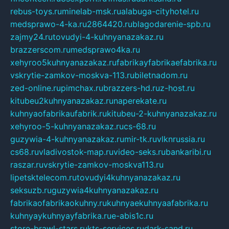
rebus-toys.ru
minelab-msk.ru
alabuga-cityhotel.ru
medsprawo-4-ka.ru
2864420.ru
blagodarenie-spb.ru
zajmy24.ru
tovudyi-4-kuhnyanazakaz.ru
brazzerscom.ru
medsprawo4ka.ru
xehyroo5kuhnyanazakaz.ru
fabrikayfabrikaefabrika.ru
vskrytie-zamkov-moskva-113.ru
biletnadom.ru
zed-online.ru
pimchax.ru
brazzers-hd.ru
z-host.ru
kitubeu2kuhnyanazakaz.ru
naperekate.ru
kuhnyaofabrikaufabrik.ru
kitubeu-2-kuhnyanazakaz.ru
xehyroo-5-kuhnyanazakaz.ru
cs-68.ru
guzywia-4-kuhnyanazakaz.ru
mir-tk.ru
vlknrussia.ru
cs68.ru
vladivostok-map.ru
video-seks.ru
bankaribi.ru
raszar.ru
vskrytie-zamkov-moskva113.ru
lipetsktelecom.ru
tovudyi4kuhnyanazakaz.ru
seksuzb.ru
guzywia4kuhnyanazakaz.ru
fabrikaofabrikaokuhny.ru
kuhnyaekuhnyaafabrika.ru
kuhnyaykuhnyayfabrika.ru
e-abis1c.ru
store-brawl-stars.ru
kts-services.ru
dark-sand.ru