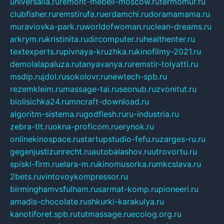
universalia.ru
remont-mebeli-moscow.ru
termomur.ru
clubfisher.ru
remstirufa.ru
erdamchi.ru
doramamama.ru
muraviovka-park.ru
worldofwoman.ru
clean-dreams.ru
arkrym.ru
kristinita.ru
dircomputer.ru
healthenter.ru
textexperts.ru
pivnaya-kruzhka.ru
kinofilmy-2021.ru
demolalapaluza.ru
tanyavanya.ru
remstir-tolyatti.ru
msdip.ru
jdol.ru
sokolovr.ru
newtech-spb.ru
rezemkleim.ru
massage-tai.ru
seonub.ru
zvonitut.ru
biolisichka24.ru
mncraft-download.ru
algoritm-sistema.ru
godflesh.ru
ru-industria.ru
zebra-tlt.ru
okna-proficom.ru
erynok.ru
onlinekinospace.ru
startupstudio-fefu.ru
zarges-ru.ru
gegenjustizunrecht.ru
autobalashov.ru
utrovortu.ru
spiski-firm.ru
elara-m.ru
kinomusorka.ru
mkcslava.ru
2bets.ru
vintovoykompressor.ru
birminghamvsfulham.ru
sarmat-komp.ru
pioneeri.ru
amadis-chocolate.ru
shkurki-karakulya.ru
kanotiforet.spb.ru
tutmassage.ru
ecolog.org.ru