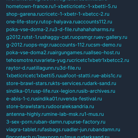
hometown-france.ru
1-xbeticricetc-1-xbetti-5.ru
shop-garena.ru
cricetc-1-xbetr-1-xbetcc-2.ru
one-life-story.ru
top-halyava.ru
accounts112.ru
poka-vse-doma-2.ru
3-d-file.ru
hahahaharms.ru
g2012.ru
tst-1.ru
shaggy-cat.ru
opsmgr.ru
ev-gallery.ru
g-2012.ru
ops-mgr.ru
accounts-112.ru
csm-demo.ru
poka-vse-doma2.ru
airgungames.ru
allseo-host.ru
tehosmotre.ru
varieta-yug.ru
cricetc1xbetr1xbetcc2.ru
raytor-d.ru
atillagunn.ru
3d-file.ru
1xbeticricetc1xbetti5.ru
uafoot-statti.ru
e-abis1c.ru
store-brawl-stars.ru
kts-services.ru
dark-sand.ru
sindika-01.ru
sp-life.ru
x-legion.ru
sib-archives.ru
e-abis-1-c.ru
sindika01.ru
venda-festival.ru
store-brawlstars.ru
dooraleksandria.ru
antenna-highly.ru
mine-lab-msk.ru
1-mus.ru
3-sex-porn.ru
ban-damn.ru
purse-factory.ru
viagra-tablet.ru
fasbags.ru
adler-jun.ru
bandamn.ru
fincontech.ru
3sexporn.ru
1mus.ru
darksand.ru