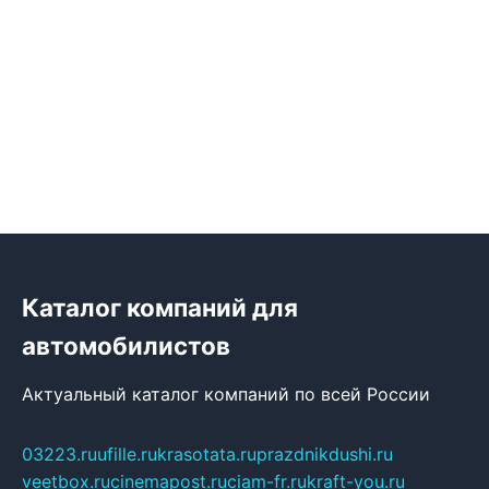
Каталог компаний для
автомобилистов
Актуальный каталог компаний по всей России
03223.ru
ufille.ru
krasotata.ru
prazdnikdushi.ru
veetbox.ru
cinemapost.ru
ciam-fr.ru
kraft-you.ru