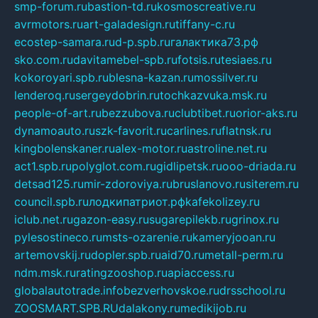
smp-forum.ru
bastion-td.ru
kosmoscreative.ru
avrmotors.ru
art-galadesign.ru
tiffany-c.ru
ecostep-samara.ru
d-p.spb.ru
галактика73.рф
sko.com.ru
davitamebel-spb.ru
fotsis.ru
tesiaes.ru
kokoroyari.spb.ru
blesna-kazan.ru
mossilver.ru
lenderoq.ru
sergeydobrin.ru
tochkazvuka.msk.ru
people-of-art.ru
bezzubova.ru
clubtibet.ru
orior-aks.ru
dynamoauto.ru
szk-favorit.ru
carlines.ru
flatnsk.ru
kingbolenskaner.ru
alex-motor.ru
astroline.net.ru
act1.spb.ru
polyglot.com.ru
gidlipetsk.ru
ooo-driada.ru
detsad125.ru
mir-zdoroviya.ru
bruslanovo.ru
siterem.ru
council.spb.ru
лодкипатриот.рф
kafekolizey.ru
iclub.net.ru
gazon-easy.ru
sugarepilekb.ru
grinox.ru
pylesostineco.ru
msts-ozarenie.ru
kameryjooan.ru
artemovskij.ru
dopler.spb.ru
aid70.ru
metall-perm.ru
ndm.msk.ru
ratingzooshop.ru
apiaccess.ru
globalautotrade.info
bezverhovskoe.ru
drsschool.ru
ZOOSMART.SPB.RU
dalakony.ru
medikijob.ru