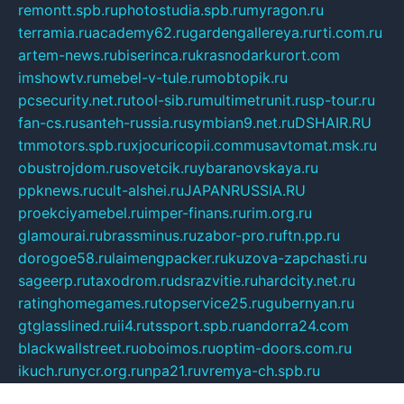
remontt.spb.ru
photostudia.spb.ru
myragon.ru
terramia.ru
academy62.ru
gardengallereya.ru
rti.com.ru
artem-news.ru
biserinca.ru
krasnodarkurort.com
imshowtv.ru
mebel-v-tule.ru
mobtopik.ru
pcsecurity.net.ru
tool-sib.ru
multimetrunit.ru
sp-tour.ru
fan-cs.ru
santeh-russia.ru
symbian9.net.ru
DSHAIR.RU
tmmotors.spb.ru
xjocuricopii.com
musavtomat.msk.ru
obustrojdom.ru
sovetcik.ru
ybaranovskaya.ru
ppknews.ru
cult-alshei.ru
JAPANRUSSIA.RU
proekciyamebel.ru
imper-finans.ru
rim.org.ru
glamourai.ru
brassminus.ru
zabor-pro.ru
ftn.pp.ru
dorogoe58.ru
laimengpacker.ru
kuzova-zapchasti.ru
sageerp.ru
taxodrom.ru
dsrazvitie.ru
hardcity.net.ru
ratinghomegames.ru
topservice25.ru
gubernyan.ru
gtglasslined.ru
ii4.ru
tssport.spb.ru
andorra24.com
blackwallstreet.ru
oboimos.ru
optim-doors.com.ru
ikuch.ru
nycr.org.ru
npa21.ru
vremya-ch.spb.ru
desert000.ru
ivtorgi.ru
ifiori.ru
catalog-statei.ru