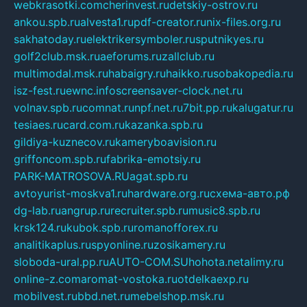
webkrasotki.com
cherinvest.ru
detskiy-ostrov.ru
ankou.spb.ru
alvesta1.ru
pdf-creator.ru
nix-files.org.ru
sakhatoday.ru
elektrikersymboler.ru
sputnikyes.ru
golf2club.msk.ru
aeforums.ru
zallclub.ru
multimodal.msk.ru
habaigry.ru
haikko.ru
sobakopedia.ru
isz-fest.ru
ewnc.info
screensaver-clock.net.ru
volnav.spb.ru
comnat.ru
npf.net.ru
7bit.pp.ru
kalugatur.ru
tesiaes.ru
card.com.ru
kazanka.spb.ru
gildiya-kuznecov.ru
kameryboavision.ru
griffoncom.spb.ru
fabrika-emotsiy.ru
PARK-MATROSOVA.RU
agat.spb.ru
avtoyurist-moskva1.ru
hardware.org.ru
схема-авто.рф
dg-lab.ru
angrup.ru
recruiter.spb.ru
music8.spb.ru
krsk124.ru
kubok.spb.ru
romanofforex.ru
analitikaplus.ru
spyonline.ru
zosikamery.ru
sloboda-ural.pp.ru
AUTO-COM.SU
hohota.net
alimy.ru
online-z.com
aromat-vostoka.ru
otdelkaexp.ru
mobilvest.ru
bbd.net.ru
mebelshop.msk.ru