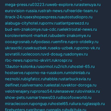
mega-press.ru
03223.ru
web-explore.ru
rastenuya.ru
eurovision-russia.ru
strah-news.ru
freeride-team.ru
itrack-24.ru
sexshopexpress.ru
autostudiopro.ru
alabuga-cityhotel.ru
pornv.ru
atlantpereezd.ru
bud-em-znakomye.ru
a-cdc.ru
elektrostal-news.ru
korolevremont-market.ru
budem-znakomye.ru
oooagrosnab.ru
fpodaso.ru
emfire.ru
pro-otdelky.ru
ukrasotki.ru
seksuzbek.ru
seks-uzbek.ru
porno-vk.ru
sovratili.ru
olecoon.ru
vd-dosug.ru
adonyev.ru
rbc-news.ru
porno-skvirt.ru
krospr.ru
13autor-kolonka.ru
sormol.ru
2rich.ru
hostel-65.ru
hostserve.ru
porno-na-russkom.ru
mishinlab.ru
neznobi.ru
bigfatcc.ru
habble.ru
starbucksvia.ru
delfinet.ru
silvernano.ru
elestal.ru
vektor-doroga.ru
velotrenajery.ru
pronso54.ru
lenasever.ru
lovinskix.ru
show-pets.ru
smartnews03.ru
discofoxworld.ru
miraclecoon.ru
pongup.ru
hostel65.ru
liura.ru
glasspb.ru
firehunters.ru
gribowo.ru
gnalis.ru
bulkitula.ru