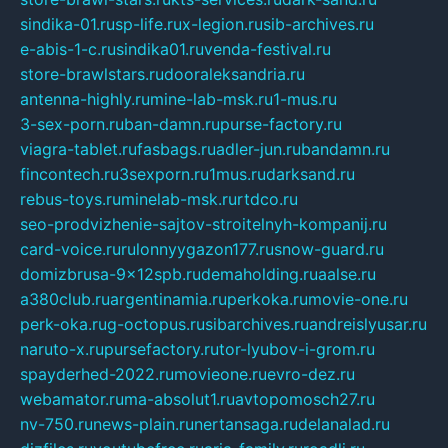
sindika-01.ru
sp-life.ru
x-legion.ru
sib-archives.ru
e-abis-1-c.ru
sindika01.ru
venda-festival.ru
store-brawlstars.ru
dooraleksandria.ru
antenna-highly.ru
mine-lab-msk.ru
1-mus.ru
3-sex-porn.ru
ban-damn.ru
purse-factory.ru
viagra-tablet.ru
fasbags.ru
adler-jun.ru
bandamn.ru
fincontech.ru
3sexporn.ru
1mus.ru
darksand.ru
rebus-toys.ru
minelab-msk.ru
rtdco.ru
seo-prodvizhenie-sajtov-stroitelnyh-kompanij.ru
card-voice.ru
rulonnyygazon177.ru
snow-guard.ru
domizbrusa-9x12spb.ru
demaholding.ru
aalse.ru
a380club.ru
argentinamia.ru
perkoka.ru
movie-one.ru
perk-oka.ru
g-octopus.ru
sibarchives.ru
andreislyusar.ru
naruto-x.ru
pursefactory.ru
tor-lyubov-i-grom.ru
spayderhed-2022.ru
movieone.ru
evro-dez.ru
webamator.ru
ma-absolut1.ru
avtopomosch27.ru
nv-750.ru
news-plain.ru
nertansaga.ru
delanalad.ru