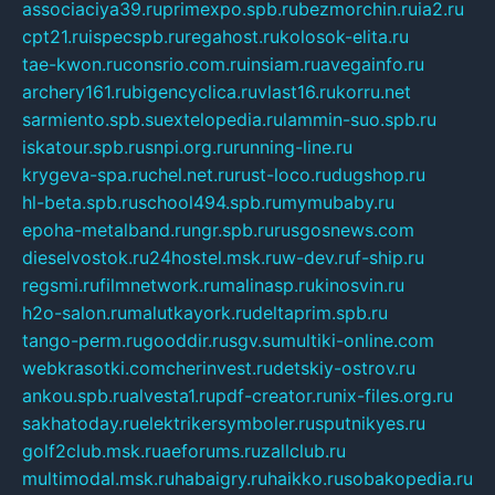
associaciya39.ru
primexpo.spb.ru
bezmorchin.ru
ia2.ru
cpt21.ru
ispecspb.ru
regahost.ru
kolosok-elita.ru
tae-kwon.ru
consrio.com.ru
insiam.ru
avegainfo.ru
archery161.ru
bigencyclica.ru
vlast16.ru
korru.net
sarmiento.spb.su
extelopedia.ru
lammin-suo.spb.ru
iskatour.spb.ru
snpi.org.ru
running-line.ru
krygeva-spa.ru
chel.net.ru
rust-loco.ru
dugshop.ru
hl-beta.spb.ru
school494.spb.ru
mymubaby.ru
epoha-metalband.ru
ngr.spb.ru
rusgosnews.com
dieselvostok.ru
24hostel.msk.ru
w-dev.ru
f-ship.ru
regsmi.ru
filmnetwork.ru
malinasp.ru
kinosvin.ru
h2o-salon.ru
malutkayork.ru
deltaprim.spb.ru
tango-perm.ru
gooddir.ru
sgv.su
multiki-online.com
webkrasotki.com
cherinvest.ru
detskiy-ostrov.ru
ankou.spb.ru
alvesta1.ru
pdf-creator.ru
nix-files.org.ru
sakhatoday.ru
elektrikersymboler.ru
sputnikyes.ru
golf2club.msk.ru
aeforums.ru
zallclub.ru
multimodal.msk.ru
habaigry.ru
haikko.ru
sobakopedia.ru