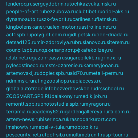
lenderoq.ru
sergeydobrin.ru
tochkazvuka.msk.ru
people-of-art.ru
bezzubova.ru
clubtibet.ru
orior-aks.ru
dynamoauto.ru
szk-favorit.ru
carlines.ru
flatnsk.ru
kingbolenskaner.ru
alex-motor.ru
astroline.net.ru
act1.spb.ru
polyglot.com.ru
gidlipetsk.ru
ooo-driada.ru
detsad125.ru
mir-zdoroviya.ru
bruslanovo.ru
siterem.ru
council.spb.ru
лодкипатриот.рф
kafekolizey.ru
iclub.net.ru
gazon-easy.ru
sugarepilekb.ru
grinox.ru
pylesostineco.ru
msts-ozarenie.ru
kameryjooan.ru
artemovskij.ru
dopler.spb.ru
aid70.ru
metall-perm.ru
ndm.msk.ru
ratingzooshop.ru
apiaccess.ru
globalautotrade.info
bezverhovskoe.ru
drsschool.ru
ZOOSMART.SPB.RU
dalakony.ru
medikijob.ru
remontt.spb.ru
photostudia.spb.ru
myragon.ru
terramia.ru
academy62.ru
gardengallereya.ru
rti.com.ru
artem-news.ru
biserinca.ru
krasnodarkurort.com
imshowtv.ru
mebel-v-tule.ru
mobtopik.ru
pcsecurity.net.ru
tool-sib.ru
multimetrunit.ru
sp-tour.ru