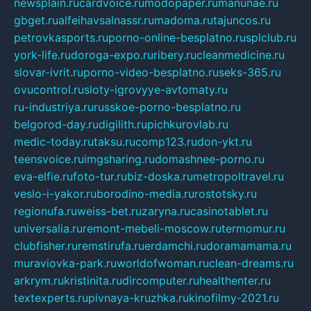
newsplain.ru
cardvoice.ru
modopaper.ru
manunae.ru
gbget.ru
alfeihavsalnassr.ru
madoma.ru
tajuncos.ru
petrovkasports.ru
porno-online-besplatno.ru
splclub.ru
york-life.ru
doroga-expo.ru
ribery.ru
cleanmedicine.ru
slovar-ivrit.ru
porno-video-besplatno.ru
seks-365.ru
ovucontrol.ru
sloty-igrovyye-avtomaty.ru
ru-industriya.ru
russkoe-porno-besplatno.ru
belgorod-day.ru
digilith.ru
pichkurovlab.ru
medic-today.ru
taksu.ru
comp123.ru
don-ykt.ru
teensvoice.ru
imgsharing.ru
domashnee-porno.ru
eva-elfie.ru
foto-tur.ru
biz-doska.ru
metropoltravel.ru
veslo-i-yakor.ru
borodino-media.ru
rostotsky.ru
regionufa.ru
weiss-bet.ru
zaryna.ru
casinotablet.ru
universalia.ru
remont-mebeli-moscow.ru
termomur.ru
clubfisher.ru
remstirufa.ru
erdamchi.ru
doramamama.ru
muraviovka-park.ru
worldofwoman.ru
clean-dreams.ru
arkrym.ru
kristinita.ru
dircomputer.ru
healthenter.ru
textexperts.ru
pivnaya-kruzhka.ru
kinofilmy-2021.ru