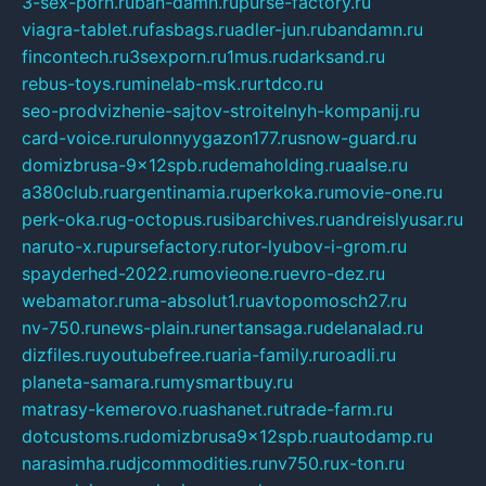
3-sex-porn.ru
ban-damn.ru
purse-factory.ru
viagra-tablet.ru
fasbags.ru
adler-jun.ru
bandamn.ru
fincontech.ru
3sexporn.ru
1mus.ru
darksand.ru
rebus-toys.ru
minelab-msk.ru
rtdco.ru
seo-prodvizhenie-sajtov-stroitelnyh-kompanij.ru
card-voice.ru
rulonnyygazon177.ru
snow-guard.ru
domizbrusa-9x12spb.ru
demaholding.ru
aalse.ru
a380club.ru
argentinamia.ru
perkoka.ru
movie-one.ru
perk-oka.ru
g-octopus.ru
sibarchives.ru
andreislyusar.ru
naruto-x.ru
pursefactory.ru
tor-lyubov-i-grom.ru
spayderhed-2022.ru
movieone.ru
evro-dez.ru
webamator.ru
ma-absolut1.ru
avtopomosch27.ru
nv-750.ru
news-plain.ru
nertansaga.ru
delanalad.ru
dizfiles.ru
youtubefree.ru
aria-family.ru
roadli.ru
planeta-samara.ru
mysmartbuy.ru
matrasy-kemerovo.ru
ashanet.ru
trade-farm.ru
dotcustoms.ru
domizbrusa9x12spb.ru
autodamp.ru
narasimha.ru
djcommodities.ru
nv750.ru
x-ton.ru