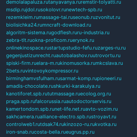
demolalapaluza.ru
tanyavanya.ru
remstir-tolyatti.ru
msdip.ru
jdol.ru
sokolovr.ru
newtech-spb.ru
rezemkleim.ru
massage-tai.ru
seonub.ru
zvonitut.ru
biolisichka24.ru
mncraft-download.ru
algoritm-sistema.ru
godflesh.ru
ru-industria.ru
zebra-tlt.ru
okna-proficom.ru
erynok.ru
onlinekinospace.ru
startupstudio-fefu.ru
zarges-ru.ru
gegenjustizunrecht.ru
autobalashov.ru
utrovortu.ru
spiski-firm.ru
elara-m.ru
kinomusorka.ru
mkcslava.ru
2bets.ru
vintovoykompressor.ru
birminghamvsfulham.ru
sarmat-komp.ru
pioneeri.ru
amadis-chocolate.ru
shkurki-karakulya.ru
kanotiforet.spb.ru
tutmassage.ru
ecolog.org.ru
praga.spb.ru
falcorussia.ru
autodoctorservis.ru
kamertondom.spb.ru
net-life.net.ru
avto-vozim.ru
sakhcamera.ru
alliance-electro.spb.ru
stroyavt.ru
controlweb1.ru
tdsak74.ru
kinzozo-ru.ru
kvotka.ru
iron-snab.ru
costa-bella.ru
eugrus.pp.ru