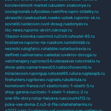
korolevremont-market.ru
budem-znakomye.ru
oooagrosnab.ru
fpodaso.ru
emfire.ru
pro-otdelky.ru
ukrasotki.ru
seksuzbek.ru
seks-uzbek.ru
porno-vk.ru
sovratili.ru
olecoon.ru
vd-dosug.ru
adonyev.ru
rbc-news.ru
porno-skvirt.ru
krospr.ru
13autor-kolonka.ru
sormol.ru
2rich.ru
hostel-65.ru
hostserve.ru
porno-na-russkom.ru
mishinlab.ru
neznobi.ru
bigfatcc.ru
habble.ru
starbucksvia.ru
delfinet.ru
silvernano.ru
elestal.ru
vektor-doroga.ru
velotrenajery.ru
pronso54.ru
lenasever.ru
lovinskix.ru
show-pets.ru
smartnews03.ru
discofoxworld.ru
miraclecoon.ru
pongup.ru
hostel65.ru
liura.ru
glasspb.ru
firehunters.ru
gribowo.ru
gnalis.ru
bulkitula.ru
hometown-france.ru
1-xbeticricetc-1-xbetti-5.ru
shop-garena.ru
cricetc-1-xbetr-1-xbetcc-2.ru
one-life-story.ru
top-halyava.ru
accounts112.ru
poka-vse-doma-2.ru
3-d-file.ru
hahahaharms.ru
g2012.ru
tst-1.ru
shaggy-cat.ru
opsmgr.ru
ev-gallery.ru