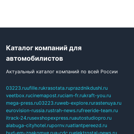
Каталог компаний для
автомобилистов
Актуальный каталог компаний по всей России
03223.ru
ufille.ru
krasotata.ru
prazdnikdushi.ru
veetbox.ru
cinemapost.ru
ciam-fr.ru
kraft-you.ru
mega-press.ru
03223.ru
web-explore.ru
rastenuya.ru
eurovision-russia.ru
strah-news.ru
freeride-team.ru
itrack-24.ru
sexshopexpress.ru
autostudiopro.ru
alabuga-cityhotel.ru
pornv.ru
atlantpereezd.ru
bud-em-znakomye.ru
a-cdc.ru
elektrostal-news.ru