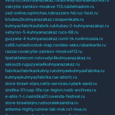
vskrytie-zamkov-moskva-113.ru
biletnadom.ru
zed-online.ru
pimchax.ru
brazzers-hd.ru
z-host.ru
kitubeu2kuhnyanazakaz.ru
naperekate.ru
kuhnyaofabrikaufabrik.ru
kitubeu-2-kuhnyanazakaz.ru
xehyroo-5-kuhnyanazakaz.ru
cs-68.ru
guzywia-4-kuhnyanazakaz.ru
mir-tk.ru
vlknrussia.ru
cs68.ru
vladivostok-map.ru
video-seks.ru
bankaribi.ru
raszar.ru
vskrytie-zamkov-moskva113.ru
lipetsktelecom.ru
tovudyi4kuhnyanazakaz.ru
seksuzb.ru
guzywia4kuhnyanazakaz.ru
fabrikaofabrikaokuhny.ru
kuhnyaekuhnyaafabrika.ru
kuhnyaykuhnyayfabrika.ru
e-abis1c.ru
store-brawl-stars.ru
kts-services.ru
dark-sand.ru
sindika-01.ru
sp-life.ru
x-legion.ru
sib-archives.ru
e-abis-1-c.ru
sindika01.ru
venda-festival.ru
store-brawlstars.ru
dooraleksandria.ru
antenna-highly.ru
mine-lab-msk.ru
1-mus.ru