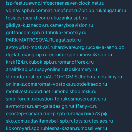
isz-fest.ru
ewnc.info
screensaver-clock.net.ru
volnav.spb.ru
comnat.ru
npf.net.ru
7bit.pp.ru
kalugatur.ru
tesiaes.ru
card.com.ru
kazanka.spb.ru
gildiya-kuznecov.ru
kameryboavision.ru
griffoncom.spb.ru
fabrika-emotsiy.ru
PARK-MATROSOVA.RU
agat.spb.ru
avtoyurist-moskva1.ru
hardware.org.ru
схема-авто.рф
dg-lab.ru
angrup.ru
recruiter.spb.ru
music8.spb.ru
krsk124.ru
kubok.spb.ru
romanofforex.ru
analitikaplus.ru
spyonline.ru
zosikamery.ru
sloboda-ural.pp.ru
AUTO-COM.SU
hohota.net
alimy.ru
online-z.com
aromat-vostoka.ru
otdelkaexp.ru
mobilvest.ru
bbd.net.ru
mebelshop.msk.ru
smp-forum.ru
bastion-td.ru
kosmoscreative.ru
avrmotors.ru
art-galadesign.ru
tiffany-c.ru
ecostep-samara.ru
d-p.spb.ru
галактика73.рф
sko.com.ru
davitamebel-spb.ru
fotsis.ru
tesiaes.ru
kokoroyari.spb.ru
blesna-kazan.ru
mossilver.ru