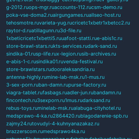
g-2012.ru
ops-mgr.ru
accounts-112.ru
csm-demo.ru
poka-vse-doma2.ru
airgungames.ru
allseo-host.ru
tehosmotre.ru
varieta-yug.ru
cricetc1xbetr1xbetcc2.ru
raytor-d.ru
atillagunn.ru
3d-file.ru
1xbeticricetc1xbetti5.ru
uafoot-statti.ru
e-abis1c.ru
store-brawl-stars.ru
kts-services.ru
dark-sand.ru
sindika-01.ru
sp-life.ru
x-legion.ru
sib-archives.ru
e-abis-1-c.ru
sindika01.ru
venda-festival.ru
store-brawlstars.ru
dooraleksandria.ru
antenna-highly.ru
mine-lab-msk.ru
1-mus.ru
3-sex-porn.ru
ban-damn.ru
purse-factory.ru
viagra-tablet.ru
fasbags.ru
adler-jun.ru
bandamn.ru
fincontech.ru
3sexporn.ru
1mus.ru
darksand.ru
rebus-toys.ru
minelab-msk.ru
alabuga-cityhotel.ru
medsprawo-4-ka.ru
2864420.ru
blagodarenie-spb.ru
zajmy24.ru
tovudyi-4-kuhnyanazakaz.ru
brazzerscom.ru
medsprawo4ka.ru
xehyroo5kuhnyanazakaz.ru
fabrikayfabrikaefabrika.ru