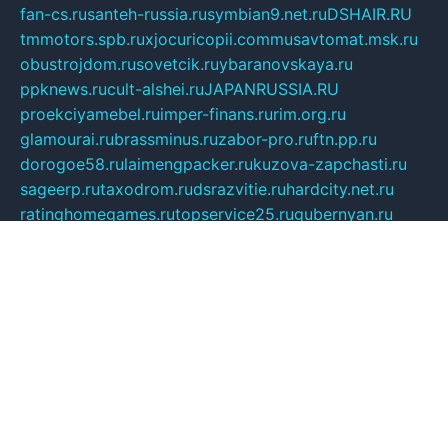
fan-cs.ru
santeh-russia.ru
symbian9.net.ru
DSHAIR.RU
tmmotors.spb.ru
xjocuricopii.com
musavtomat.msk.ru
obustrojdom.ru
sovetcik.ru
ybaranovskaya.ru
ppknews.ru
cult-alshei.ru
JAPANRUSSIA.RU
proekciyamebel.ru
imper-finans.ru
rim.org.ru
glamourai.ru
brassminus.ru
zabor-pro.ru
ftn.pp.ru
dorogoe58.ru
laimengpacker.ru
kuzova-zapchasti.ru
sageerp.ru
taxodrom.ru
dsrazvitie.ru
hardcity.net.ru
ratinghomegames.ru
topservice25.ru
gubernyan.ru
gtglasslined.ru
ii4.ru
tssport.spb.ru
andorra24.com
blackwallstreet.ru
oboimos.ru
optim-doors.com.ru
ikuch.ru
nycr.org.ru
npa21.ru
vremya-ch.spb.ru
desert000.ru
ivtorgi.ru
ifiori.ru
catalog-statei.ru
dcv.org.ru
spetsmaster174.ru
ipkameryhiseeu.ru
dum26.ru
ruspol.spb.ru
fr-opendp.ru
kam-solnyshko.ru
cheyenne-arapaho.ru
sevzapmetal.spb.ru
ted-lapidus.spb.ru
parasite-eliminator.ru
sigma-complete.ru
modernworld.ru
dama-moda.ru