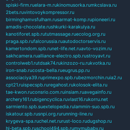
spiski-firm.ru
elara-m.ru
kinomusorka.ru
mkcslava.ru
2bets.ru
vintovoykompressor.ru
birminghamvsfulham.ru
sarmat-komp.ru
pioneeri.ru
amadis-chocolate.ru
shkurki-karakulya.ru
kanotiforet.spb.ru
tutmassage.ru
ecolog.org.ru
praga.spb.ru
falcorussia.ru
autodoctorservis.ru
kamertondom.spb.ru
net-life.net.ru
avto-vozim.ru
sakhcamera.ru
alliance-electro.spb.ru
stroyavt.ru
controlweb1.ru
tdsak74.ru
kinzozo-ru.ru
kvotka.ru
iron-snab.ru
costa-bella.ru
eugrus.pp.ru
associaciya39.ru
primexpo.spb.ru
bezmorchin.ru
ia2.ru
cpt21.ru
ispecspb.ru
regahost.ru
kolosok-elita.ru
tae-kwon.ru
consrio.com.ru
insiam.ru
avegainfo.ru
archery161.ru
bigencyclica.ru
vlast16.ru
korru.net
sarmiento.spb.su
extelopedia.ru
lammin-suo.spb.ru
iskatour.spb.ru
snpi.org.ru
running-line.ru
krygeva-spa.ru
chel.net.ru
rust-loco.ru
dugshop.ru
hl-beta.spb.ru
school494.spb.ru
mymubaby.ru