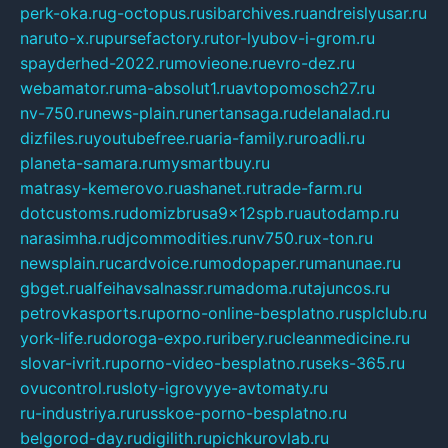
perk-oka.ru
g-octopus.ru
sibarchives.ru
andreislyusar.ru
naruto-x.ru
pursefactory.ru
tor-lyubov-i-grom.ru
spayderhed-2022.ru
movieone.ru
evro-dez.ru
webamator.ru
ma-absolut1.ru
avtopomosch27.ru
nv-750.ru
news-plain.ru
nertansaga.ru
delanalad.ru
dizfiles.ru
youtubefree.ru
aria-family.ru
roadli.ru
planeta-samara.ru
mysmartbuy.ru
matrasy-kemerovo.ru
ashanet.ru
trade-farm.ru
dotcustoms.ru
domizbrusa9x12spb.ru
autodamp.ru
narasimha.ru
djcommodities.ru
nv750.ru
x-ton.ru
newsplain.ru
cardvoice.ru
modopaper.ru
manunae.ru
gbget.ru
alfeihavsalnassr.ru
madoma.ru
tajuncos.ru
petrovkasports.ru
porno-online-besplatno.ru
splclub.ru
york-life.ru
doroga-expo.ru
ribery.ru
cleanmedicine.ru
slovar-ivrit.ru
porno-video-besplatno.ru
seks-365.ru
ovucontrol.ru
sloty-igrovyye-avtomaty.ru
ru-industriya.ru
russkoe-porno-besplatno.ru
belgorod-day.ru
digilith.ru
pichkurovlab.ru