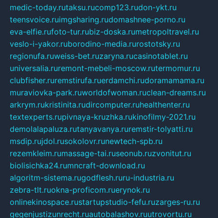
medic-today.ru
taksu.ru
comp123.ru
don-ykt.ru
teensvoice.ru
imgsharing.ru
domashnee-porno.ru
eva-elfie.ru
foto-tur.ru
biz-doska.ru
metropoltravel.ru
veslo-i-yakor.ru
borodino-media.ru
rostotsky.ru
regionufa.ru
weiss-bet.ru
zaryna.ru
casinotablet.ru
universalia.ru
remont-mebeli-moscow.ru
termomur.ru
clubfisher.ru
remstirufa.ru
erdamchi.ru
doramamama.ru
muraviovka-park.ru
worldofwoman.ru
clean-dreams.ru
arkrym.ru
kristinita.ru
dircomputer.ru
healthenter.ru
textexperts.ru
pivnaya-kruzhka.ru
kinofilmy-2021.ru
demolalapaluza.ru
tanyavanya.ru
remstir-tolyatti.ru
msdip.ru
jdol.ru
sokolovr.ru
newtech-spb.ru
rezemkleim.ru
massage-tai.ru
seonub.ru
zvonitut.ru
biolisichka24.ru
mncraft-download.ru
algoritm-sistema.ru
godflesh.ru
ru-industria.ru
zebra-tlt.ru
okna-proficom.ru
erynok.ru
onlinekinospace.ru
startupstudio-fefu.ru
zarges-ru.ru
gegenjustizunrecht.ru
autobalashov.ru
utrovortu.ru