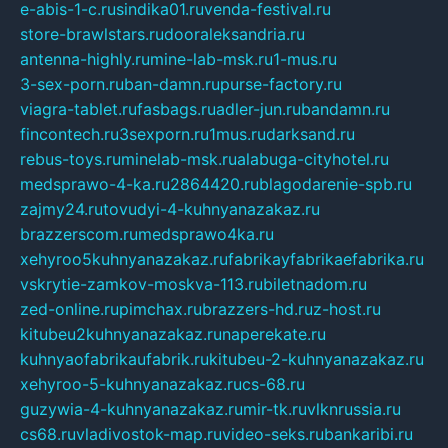
e-abis-1-c.ru
sindika01.ru
venda-festival.ru
store-brawlstars.ru
dooraleksandria.ru
antenna-highly.ru
mine-lab-msk.ru
1-mus.ru
3-sex-porn.ru
ban-damn.ru
purse-factory.ru
viagra-tablet.ru
fasbags.ru
adler-jun.ru
bandamn.ru
fincontech.ru
3sexporn.ru
1mus.ru
darksand.ru
rebus-toys.ru
minelab-msk.ru
alabuga-cityhotel.ru
medsprawo-4-ka.ru
2864420.ru
blagodarenie-spb.ru
zajmy24.ru
tovudyi-4-kuhnyanazakaz.ru
brazzerscom.ru
medsprawo4ka.ru
xehyroo5kuhnyanazakaz.ru
fabrikayfabrikaefabrika.ru
vskrytie-zamkov-moskva-113.ru
biletnadom.ru
zed-online.ru
pimchax.ru
brazzers-hd.ru
z-host.ru
kitubeu2kuhnyanazakaz.ru
naperekate.ru
kuhnyaofabrikaufabrik.ru
kitubeu-2-kuhnyanazakaz.ru
xehyroo-5-kuhnyanazakaz.ru
cs-68.ru
guzywia-4-kuhnyanazakaz.ru
mir-tk.ru
vlknrussia.ru
cs68.ru
vladivostok-map.ru
video-seks.ru
bankaribi.ru