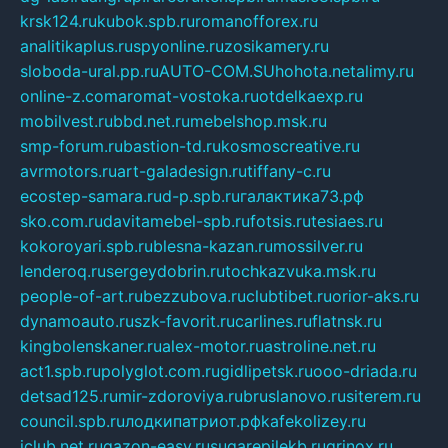
krsk124.ru
kubok.spb.ru
romanofforex.ru
analitikaplus.ru
spyonline.ru
zosikamery.ru
sloboda-ural.pp.ru
AUTO-COM.SU
hohota.net
alimy.ru
online-z.com
aromat-vostoka.ru
otdelkaexp.ru
mobilvest.ru
bbd.net.ru
mebelshop.msk.ru
smp-forum.ru
bastion-td.ru
kosmoscreative.ru
avrmotors.ru
art-galadesign.ru
tiffany-c.ru
ecostep-samara.ru
d-p.spb.ru
галактика73.рф
sko.com.ru
davitamebel-spb.ru
fotsis.ru
tesiaes.ru
kokoroyari.spb.ru
blesna-kazan.ru
mossilver.ru
lenderoq.ru
sergeydobrin.ru
tochkazvuka.msk.ru
people-of-art.ru
bezzubova.ru
clubtibet.ru
orior-aks.ru
dynamoauto.ru
szk-favorit.ru
carlines.ru
flatnsk.ru
kingbolenskaner.ru
alex-motor.ru
astroline.net.ru
act1.spb.ru
polyglot.com.ru
gidlipetsk.ru
ooo-driada.ru
detsad125.ru
mir-zdoroviya.ru
bruslanovo.ru
siterem.ru
council.spb.ru
лодкипатриот.рф
kafekolizey.ru
iclub.net.ru
gazon-easy.ru
sugarepilekb.ru
grinox.ru