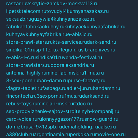
raszar.ru
vskrytie-zamkov-moskva113.ru
lipetsktelecom.ru
tovudyi4kuhnyanazakaz.ru
seksuzb.ru
guzywia4kuhnyanazakaz.ru
fabrikaofabrikaokuhny.ru
kuhnyaekuhnyaafabrika.ru
kuhnyaykuhnyayfabrika.ru
e-abis1c.ru
store-brawl-stars.ru
kts-services.ru
dark-sand.ru
sindika-01.ru
sp-life.ru
x-legion.ru
sib-archives.ru
e-abis-1-c.ru
sindika01.ru
venda-festival.ru
store-brawlstars.ru
dooraleksandria.ru
antenna-highly.ru
mine-lab-msk.ru
1-mus.ru
3-sex-porn.ru
ban-damn.ru
purse-factory.ru
viagra-tablet.ru
fasbags.ru
adler-jun.ru
bandamn.ru
fincontech.ru
3sexporn.ru
1mus.ru
darksand.ru
rebus-toys.ru
minelab-msk.ru
rtdco.ru
seo-prodvizhenie-sajtov-stroitelnyh-kompanij.ru
card-voice.ru
rulonnyygazon177.ru
snow-guard.ru
domizbrusa-9x12spb.ru
demaholding.ru
aalse.ru
a380club.ru
argentinamia.ru
perkoka.ru
movie-one.ru