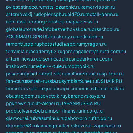
pylesostineco.ru
msts-ozarenie.ru
kameryjooan.ru
artemovskij.ru
dopler.spb.ru
aid70.ru
metall-perm.ru
ndm.msk.ru
ratingzooshop.ru
apiaccess.ru
globalautotrade.info
bezverhovskoe.ru
drsschool.ru
ZOOSMART.SPB.RU
dalakony.ru
medikijob.ru
remontt.spb.ru
photostudia.spb.ru
myragon.ru
terramia.ru
academy62.ru
gardengallereya.ru
rti.com.ru
artem-news.ru
biserinca.ru
krasnodarkurort.com
imshowtv.ru
mebel-v-tule.ru
mobtopik.ru
pcsecurity.net.ru
tool-sib.ru
multimetrunit.ru
sp-tour.ru
fan-cs.ru
santeh-russia.ru
symbian9.net.ru
DSHAIR.RU
tmmotors.spb.ru
xjocuricopii.com
musavtomat.msk.ru
obustrojdom.ru
sovetcik.ru
ybaranovskaya.ru
ppknews.ru
cult-alshei.ru
JAPANRUSSIA.RU
proekciyamebel.ru
imper-finans.ru
rim.org.ru
glamourai.ru
brassminus.ru
zabor-pro.ru
ftn.pp.ru
dorogoe58.ru
laimengpacker.ru
kuzova-zapchasti.ru