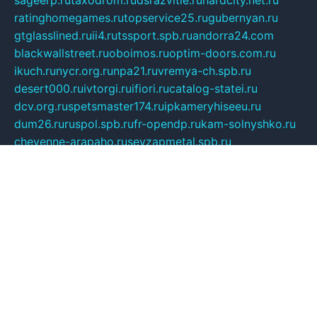
sageerp.ru
taxodrom.ru
dsrazvitie.ru
hardcity.net.ru
ratinghomegames.ru
topservice25.ru
gubernyan.ru
gtglasslined.ru
ii4.ru
tssport.spb.ru
andorra24.com
blackwallstreet.ru
oboimos.ru
optim-doors.com.ru
ikuch.ru
nycr.org.ru
npa21.ru
vremya-ch.spb.ru
desert000.ru
ivtorgi.ru
ifiori.ru
catalog-statei.ru
dcv.org.ru
spetsmaster174.ru
ipkameryhiseeu.ru
dum26.ru
ruspol.spb.ru
fr-opendp.ru
kam-solnyshko.ru
cheyenne-arapaho.ru
sevzapmetal.spb.ru
ted-lapidus.spb.ru
parasite-eliminator.ru
sigma-complete.ru
modernworld.ru
dama-moda.ru
eholot-group.ru
sk-nvkz.ru
DRONGOLD.RU
democratia2.ru
i-farmer.ru
mass-sport.org
jablonex.spb.ru
bookmess.ru
linkword.ru
refineua.com.ru
cs-spec.net.ru
altay-mebel.ru
DNK-THEATRE.RU
mechaniks.spb.ru
ipcamtechage.ru
skosta.ru
a-sun.ru
stroy-ldsp.ru
snowlands.org.ru
childrensshoes.ru
mrlizzy.ru
mebelsofiakrd.ru