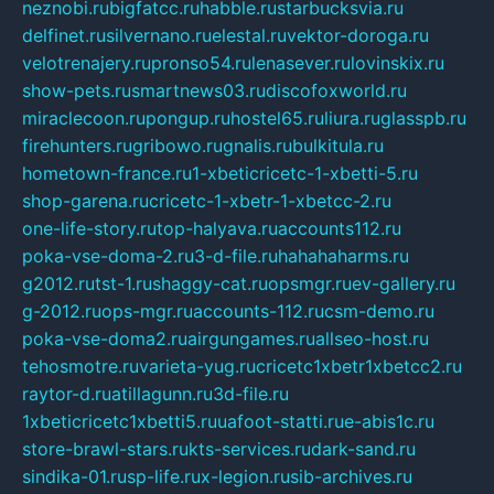
neznobi.ru
bigfatcc.ru
habble.ru
starbucksvia.ru
delfinet.ru
silvernano.ru
elestal.ru
vektor-doroga.ru
velotrenajery.ru
pronso54.ru
lenasever.ru
lovinskix.ru
show-pets.ru
smartnews03.ru
discofoxworld.ru
miraclecoon.ru
pongup.ru
hostel65.ru
liura.ru
glasspb.ru
firehunters.ru
gribowo.ru
gnalis.ru
bulkitula.ru
hometown-france.ru
1-xbeticricetc-1-xbetti-5.ru
shop-garena.ru
cricetc-1-xbetr-1-xbetcc-2.ru
one-life-story.ru
top-halyava.ru
accounts112.ru
poka-vse-doma-2.ru
3-d-file.ru
hahahaharms.ru
g2012.ru
tst-1.ru
shaggy-cat.ru
opsmgr.ru
ev-gallery.ru
g-2012.ru
ops-mgr.ru
accounts-112.ru
csm-demo.ru
poka-vse-doma2.ru
airgungames.ru
allseo-host.ru
tehosmotre.ru
varieta-yug.ru
cricetc1xbetr1xbetcc2.ru
raytor-d.ru
atillagunn.ru
3d-file.ru
1xbeticricetc1xbetti5.ru
uafoot-statti.ru
e-abis1c.ru
store-brawl-stars.ru
kts-services.ru
dark-sand.ru
sindika-01.ru
sp-life.ru
x-legion.ru
sib-archives.ru