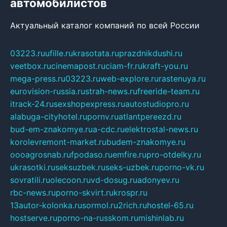
автомобилистов
Актуальный каталог компаний по всей России
03223.ru
ufille.ru
krasotata.ru
prazdnikdushi.ru
veetbox.ru
cinemapost.ru
ciam-fr.ru
kraft-you.ru
mega-press.ru
03223.ru
web-explore.ru
rastenuya.ru
eurovision-russia.ru
strah-news.ru
freeride-team.ru
itrack-24.ru
sexshopexpress.ru
autostudiopro.ru
alabuga-cityhotel.ru
pornv.ru
atlantpereezd.ru
bud-em-znakomye.ru
a-cdc.ru
elektrostal-news.ru
korolevremont-market.ru
budem-znakomye.ru
oooagrosnab.ru
fpodaso.ru
emfire.ru
pro-otdelky.ru
ukrasotki.ru
seksuzbek.ru
seks-uzbek.ru
porno-vk.ru
sovratili.ru
olecoon.ru
vd-dosug.ru
adonyev.ru
rbc-news.ru
porno-skvirt.ru
krospr.ru
13autor-kolonka.ru
sormol.ru
2rich.ru
hostel-65.ru
hostserve.ru
porno-na-russkom.ru
mishinlab.ru