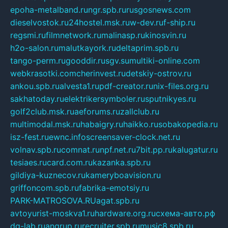
epoha-metalband.ru
ngr.spb.ru
rusgosnews.com
dieselvostok.ru
24hostel.msk.ru
w-dev.ru
f-ship.ru
regsmi.ru
filmnetwork.ru
malinasp.ru
kinosvin.ru
h2o-salon.ru
malutkayork.ru
deltaprim.spb.ru
tango-perm.ru
gooddir.ru
sgv.su
multiki-online.com
webkrasotki.com
cherinvest.ru
detskiy-ostrov.ru
ankou.spb.ru
alvesta1.ru
pdf-creator.ru
nix-files.org.ru
sakhatoday.ru
elektrikersymboler.ru
sputnikyes.ru
golf2club.msk.ru
aeforums.ru
zallclub.ru
multimodal.msk.ru
habaigry.ru
haikko.ru
sobakopedia.ru
isz-fest.ru
ewnc.info
screensaver-clock.net.ru
volnav.spb.ru
comnat.ru
npf.net.ru
7bit.pp.ru
kalugatur.ru
tesiaes.ru
card.com.ru
kazanka.spb.ru
gildiya-kuznecov.ru
kameryboavision.ru
griffoncom.spb.ru
fabrika-emotsiy.ru
PARK-MATROSOVA.RU
agat.spb.ru
avtoyurist-moskva1.ru
hardware.org.ru
схема-авто.рф
dg-lab.ru
angrup.ru
recruiter.spb.ru
music8.spb.ru