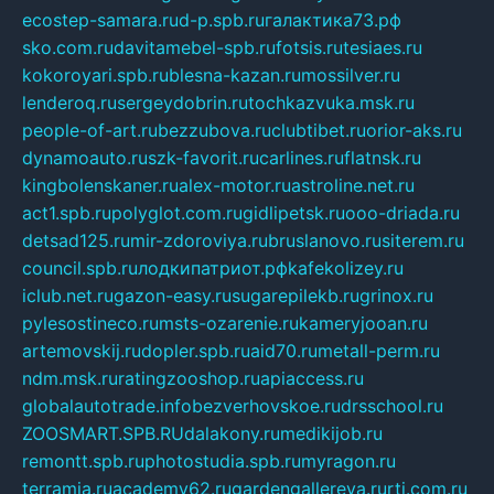
ecostep-samara.ru
d-p.spb.ru
галактика73.рф
sko.com.ru
davitamebel-spb.ru
fotsis.ru
tesiaes.ru
kokoroyari.spb.ru
blesna-kazan.ru
mossilver.ru
lenderoq.ru
sergeydobrin.ru
tochkazvuka.msk.ru
people-of-art.ru
bezzubova.ru
clubtibet.ru
orior-aks.ru
dynamoauto.ru
szk-favorit.ru
carlines.ru
flatnsk.ru
kingbolenskaner.ru
alex-motor.ru
astroline.net.ru
act1.spb.ru
polyglot.com.ru
gidlipetsk.ru
ooo-driada.ru
detsad125.ru
mir-zdoroviya.ru
bruslanovo.ru
siterem.ru
council.spb.ru
лодкипатриот.рф
kafekolizey.ru
iclub.net.ru
gazon-easy.ru
sugarepilekb.ru
grinox.ru
pylesostineco.ru
msts-ozarenie.ru
kameryjooan.ru
artemovskij.ru
dopler.spb.ru
aid70.ru
metall-perm.ru
ndm.msk.ru
ratingzooshop.ru
apiaccess.ru
globalautotrade.info
bezverhovskoe.ru
drsschool.ru
ZOOSMART.SPB.RU
dalakony.ru
medikijob.ru
remontt.spb.ru
photostudia.spb.ru
myragon.ru
terramia.ru
academy62.ru
gardengallereya.ru
rti.com.ru