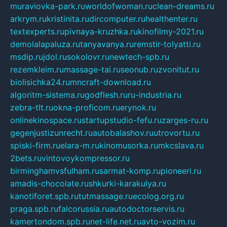
muraviovka-park.ru
worldofwoman.ru
clean-dreams.ru
arkrym.ru
kristinita.ru
dircomputer.ru
healthenter.ru
textexperts.ru
pivnaya-kruzhka.ru
kinofilmy-2021.ru
demolalapaluza.ru
tanyavanya.ru
remstir-tolyatti.ru
msdip.ru
jdol.ru
sokolovr.ru
newtech-spb.ru
rezemkleim.ru
massage-tai.ru
seonub.ru
zvonitut.ru
biolisichka24.ru
mncraft-download.ru
algoritm-sistema.ru
godflesh.ru
ru-industria.ru
zebra-tlt.ru
okna-proficom.ru
erynok.ru
onlinekinospace.ru
startupstudio-fefu.ru
zarges-ru.ru
gegenjustizunrecht.ru
autobalashov.ru
utrovortu.ru
spiski-firm.ru
elara-m.ru
kinomusorka.ru
mkcslava.ru
2bets.ru
vintovoykompressor.ru
birminghamvsfulham.ru
sarmat-komp.ru
pioneeri.ru
amadis-chocolate.ru
shkurki-karakulya.ru
kanotiforet.spb.ru
tutmassage.ru
ecolog.org.ru
praga.spb.ru
falcorussia.ru
autodoctorservis.ru
kamertondom.spb.ru
net-life.net.ru
avto-vozim.ru