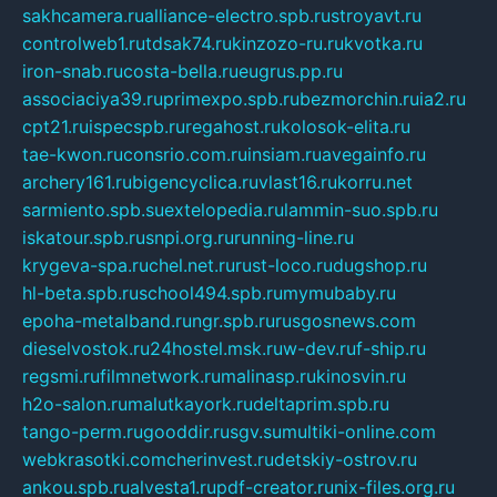
sakhcamera.ru
alliance-electro.spb.ru
stroyavt.ru
controlweb1.ru
tdsak74.ru
kinzozo-ru.ru
kvotka.ru
iron-snab.ru
costa-bella.ru
eugrus.pp.ru
associaciya39.ru
primexpo.spb.ru
bezmorchin.ru
ia2.ru
cpt21.ru
ispecspb.ru
regahost.ru
kolosok-elita.ru
tae-kwon.ru
consrio.com.ru
insiam.ru
avegainfo.ru
archery161.ru
bigencyclica.ru
vlast16.ru
korru.net
sarmiento.spb.su
extelopedia.ru
lammin-suo.spb.ru
iskatour.spb.ru
snpi.org.ru
running-line.ru
krygeva-spa.ru
chel.net.ru
rust-loco.ru
dugshop.ru
hl-beta.spb.ru
school494.spb.ru
mymubaby.ru
epoha-metalband.ru
ngr.spb.ru
rusgosnews.com
dieselvostok.ru
24hostel.msk.ru
w-dev.ru
f-ship.ru
regsmi.ru
filmnetwork.ru
malinasp.ru
kinosvin.ru
h2o-salon.ru
malutkayork.ru
deltaprim.spb.ru
tango-perm.ru
gooddir.ru
sgv.su
multiki-online.com
webkrasotki.com
cherinvest.ru
detskiy-ostrov.ru
ankou.spb.ru
alvesta1.ru
pdf-creator.ru
nix-files.org.ru