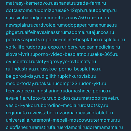
matrasy-kemerovo.ru
ashanet.ru
trade-farm.ru
dotcustoms.ru
domizbrusa9x12spb.ru
autodamp.ru
narasimha.ru
djcommodities.ru
nv750.ru
x-ton.ru
newsplain.ru
cardvoice.ru
modopaper.ru
manunae.ru
gbget.ru
alfeihavsalnassr.ru
madoma.ru
tajuncos.ru
petrovkasports.ru
porno-online-besplatno.ru
splclub.ru
york-life.ru
doroga-expo.ru
ribery.ru
cleanmedicine.ru
slovar-ivrit.ru
porno-video-besplatno.ru
seks-365.ru
ovucontrol.ru
sloty-igrovyye-avtomaty.ru
ru-industriya.ru
russkoe-porno-besplatno.ru
belgorod-day.ru
digilith.ru
pichkurovlab.ru
medic-today.ru
taksu.ru
comp123.ru
don-ykt.ru
teensvoice.ru
imgsharing.ru
domashnee-porno.ru
eva-elfie.ru
foto-tur.ru
biz-doska.ru
metropoltravel.ru
veslo-i-yakor.ru
borodino-media.ru
rostotsky.ru
regionufa.ru
weiss-bet.ru
zaryna.ru
casinotablet.ru
universalia.ru
remont-mebeli-moscow.ru
termomur.ru
clubfisher.ru
remstirufa.ru
erdamchi.ru
doramamama.ru