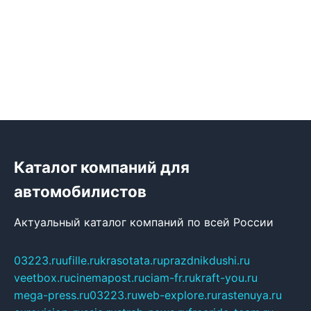
Каталог компаний для
автомобилистов
Актуальный каталог компаний по всей России
03223.ru
ufille.ru
krasotata.ru
prazdnikdushi.ru
veetbox.ru
cinemapost.ru
ciam-fr.ru
kraft-you.ru
mega-press.ru
03223.ru
web-explore.ru
rastenuya.ru