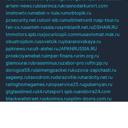
artem-news.ru
biserinca.ru
krasnodarkurort.com
imshowtv.ru
mebel-v-tule.ru
mobtopik.ru
pcsecurity.net.ru
tool-sib.ru
multimetrunit.ru
sp-tour.ru
fan-cs.ru
santeh-russia.ru
symbian9.net.ru
DSHAIR.RU
tmmotors.spb.ru
xjocuricopii.com
musavtomat.msk.ru
obustrojdom.ru
sovetcik.ru
ybaranovskaya.ru
ppknews.ru
cult-alshei.ru
JAPANRUSSIA.RU
proekciyamebel.ru
imper-finans.ru
rim.org.ru
glamourai.ru
brassminus.ru
zabor-pro.ru
ftn.pp.ru
dorogoe58.ru
laimengpacker.ru
kuzova-zapchasti.ru
sageerp.ru
taxodrom.ru
dsrazvitie.ru
hardcity.net.ru
ratinghomegames.ru
topservice25.ru
gubernyan.ru
gtglasslined.ru
ii4.ru
tssport.spb.ru
andorra24.com
blackwallstreet.ru
oboimos.ru
optim-doors.com.ru
ikuch.ru
nycr.org.ru
npa21.ru
vremya-ch.spb.ru
desert000.ru
ivtorgi.ru
ifiori.ru
catalog-statei.ru
dcv.org.ru
spetsmaster174.ru
ipkameryhiseeu.ru
dum26.ru
ruspol.spb.ru
fr-opendp.ru
kam-solnyshko.ru