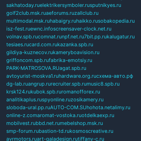
sakhatoday.ru
elektrikersymboler.ru
sputnikyes.ru
golf2club.msk.ru
aeforums.ru
zallclub.ru
multimodal.msk.ru
habaigry.ru
haikko.ru
sobakopedia.ru
isz-fest.ru
ewnc.info
screensaver-clock.net.ru
volnav.spb.ru
comnat.ru
npf.net.ru
7bit.pp.ru
kalugatur.ru
tesiaes.ru
card.com.ru
kazanka.spb.ru
gildiya-kuznecov.ru
kameryboavision.ru
griffoncom.spb.ru
fabrika-emotsiy.ru
PARK-MATROSOVA.RU
agat.spb.ru
avtoyurist-moskva1.ru
hardware.org.ru
схема-авто.рф
dg-lab.ru
angrup.ru
recruiter.spb.ru
music8.spb.ru
krsk124.ru
kubok.spb.ru
romanofforex.ru
analitikaplus.ru
spyonline.ru
zosikamery.ru
sloboda-ural.pp.ru
AUTO-COM.SU
hohota.net
alimy.ru
online-z.com
aromat-vostoka.ru
otdelkaexp.ru
mobilvest.ru
bbd.net.ru
mebelshop.msk.ru
smp-forum.ru
bastion-td.ru
kosmoscreative.ru
avrmotors.ru
art-galadesign.ru
tiffany-c.ru