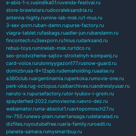
e-abis-1-c.ru
sindika01.ru
venda-festival.ru
store-brawlstars.ru
dooraleksandria.ru
antenna-highly.ru
mine-lab-msk.ru
1-mus.ru
3-sex-porn.ru
ban-damn.ru
purse-factory.ru
viagra-tablet.ru
fasbags.ru
adler-jun.ru
bandamn.ru
fincontech.ru
3sexporn.ru
1mus.ru
darksand.ru
rebus-toys.ru
minelab-msk.ru
rtdco.ru
seo-prodvizhenie-sajtov-stroitelnyh-kompanij.ru
card-voice.ru
rulonnyygazon177.ru
snow-guard.ru
domizbrusa-9x12spb.ru
demaholding.ru
aalse.ru
a380club.ru
argentinamia.ru
perkoka.ru
movie-one.ru
perk-oka.ru
g-octopus.ru
sibarchives.ru
andreislyusar.ru
naruto-x.ru
pursefactory.ru
tor-lyubov-i-grom.ru
spayderhed-2022.ru
movieone.ru
evro-dez.ru
webamator.ru
ma-absolut1.ru
avtopomosch27.ru
nv-750.ru
news-plain.ru
nertansaga.ru
delanalad.ru
dizfiles.ru
youtubefree.ru
aria-family.ru
roadli.ru
planeta-samara.ru
mysmartbuy.ru