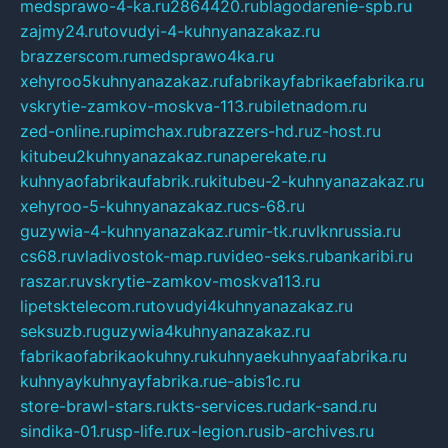
medsprawo-4-ka.ru
2864420.ru
blagodarenie-spb.ru
zajmy24.ru
tovudyi-4-kuhnyanazakaz.ru
brazzerscom.ru
medsprawo4ka.ru
xehyroo5kuhnyanazakaz.ru
fabrikayfabrikaefabrika.ru
vskrytie-zamkov-moskva-113.ru
biletnadom.ru
zed-online.ru
pimchax.ru
brazzers-hd.ru
z-host.ru
kitubeu2kuhnyanazakaz.ru
naperekate.ru
kuhnyaofabrikaufabrik.ru
kitubeu-2-kuhnyanazakaz.ru
xehyroo-5-kuhnyanazakaz.ru
cs-68.ru
guzywia-4-kuhnyanazakaz.ru
mir-tk.ru
vlknrussia.ru
cs68.ru
vladivostok-map.ru
video-seks.ru
bankaribi.ru
raszar.ru
vskrytie-zamkov-moskva113.ru
lipetsktelecom.ru
tovudyi4kuhnyanazakaz.ru
seksuzb.ru
guzywia4kuhnyanazakaz.ru
fabrikaofabrikaokuhny.ru
kuhnyaekuhnyaafabrika.ru
kuhnyaykuhnyayfabrika.ru
e-abis1c.ru
store-brawl-stars.ru
kts-services.ru
dark-sand.ru
sindika-01.ru
sp-life.ru
x-legion.ru
sib-archives.ru