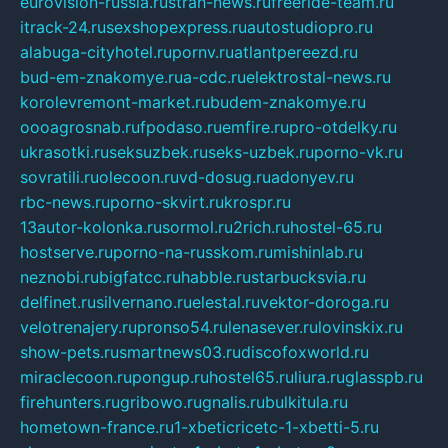
eurovision-russia.ru
strah-news.ru
freeride-team.ru
itrack-24.ru
sexshopexpress.ru
autostudiopro.ru
alabuga-cityhotel.ru
pornv.ru
atlantpereezd.ru
bud-em-znakomye.ru
a-cdc.ru
elektrostal-news.ru
korolevremont-market.ru
budem-znakomye.ru
oooagrosnab.ru
fpodaso.ru
emfire.ru
pro-otdelky.ru
ukrasotki.ru
seksuzbek.ru
seks-uzbek.ru
porno-vk.ru
sovratili.ru
olecoon.ru
vd-dosug.ru
adonyev.ru
rbc-news.ru
porno-skvirt.ru
krospr.ru
13autor-kolonka.ru
sormol.ru
2rich.ru
hostel-65.ru
hostserve.ru
porno-na-russkom.ru
mishinlab.ru
neznobi.ru
bigfatcc.ru
habble.ru
starbucksvia.ru
delfinet.ru
silvernano.ru
elestal.ru
vektor-doroga.ru
velotrenajery.ru
pronso54.ru
lenasever.ru
lovinskix.ru
show-pets.ru
smartnews03.ru
discofoxworld.ru
miraclecoon.ru
pongup.ru
hostel65.ru
liura.ru
glasspb.ru
firehunters.ru
gribowo.ru
gnalis.ru
bulkitula.ru
hometown-france.ru
1-xbeticricetc-1-xbetti-5.ru