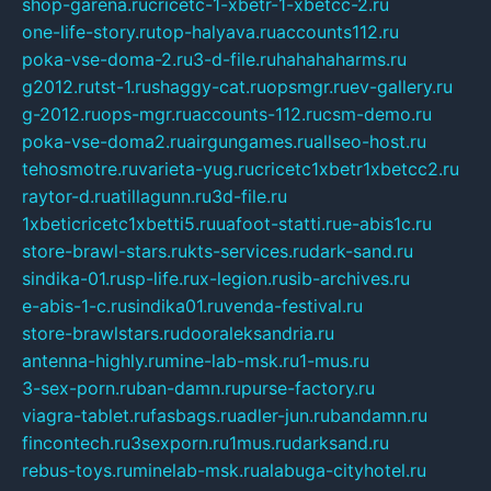
shop-garena.ru
cricetc-1-xbetr-1-xbetcc-2.ru
one-life-story.ru
top-halyava.ru
accounts112.ru
poka-vse-doma-2.ru
3-d-file.ru
hahahaharms.ru
g2012.ru
tst-1.ru
shaggy-cat.ru
opsmgr.ru
ev-gallery.ru
g-2012.ru
ops-mgr.ru
accounts-112.ru
csm-demo.ru
poka-vse-doma2.ru
airgungames.ru
allseo-host.ru
tehosmotre.ru
varieta-yug.ru
cricetc1xbetr1xbetcc2.ru
raytor-d.ru
atillagunn.ru
3d-file.ru
1xbeticricetc1xbetti5.ru
uafoot-statti.ru
e-abis1c.ru
store-brawl-stars.ru
kts-services.ru
dark-sand.ru
sindika-01.ru
sp-life.ru
x-legion.ru
sib-archives.ru
e-abis-1-c.ru
sindika01.ru
venda-festival.ru
store-brawlstars.ru
dooraleksandria.ru
antenna-highly.ru
mine-lab-msk.ru
1-mus.ru
3-sex-porn.ru
ban-damn.ru
purse-factory.ru
viagra-tablet.ru
fasbags.ru
adler-jun.ru
bandamn.ru
fincontech.ru
3sexporn.ru
1mus.ru
darksand.ru
rebus-toys.ru
minelab-msk.ru
alabuga-cityhotel.ru