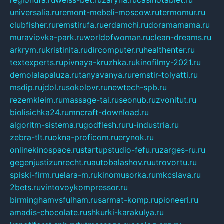
regionufa.ru
weiss-bet.ru
zaryna.ru
casinotablet.ru
universalia.ru
remont-mebeli-moscow.ru
termomur.ru
clubfisher.ru
remstirufa.ru
erdamchi.ru
doramamama.ru
muraviovka-park.ru
worldofwoman.ru
clean-dreams.ru
arkrym.ru
kristinita.ru
dircomputer.ru
healthenter.ru
textexperts.ru
pivnaya-kruzhka.ru
kinofilmy-2021.ru
demolalapaluza.ru
tanyavanya.ru
remstir-tolyatti.ru
msdip.ru
jdol.ru
sokolovr.ru
newtech-spb.ru
rezemkleim.ru
massage-tai.ru
seonub.ru
zvonitut.ru
biolisichka24.ru
mncraft-download.ru
algoritm-sistema.ru
godflesh.ru
ru-industria.ru
zebra-tlt.ru
okna-proficom.ru
erynok.ru
onlinekinospace.ru
startupstudio-fefu.ru
zarges-ru.ru
gegenjustizunrecht.ru
autobalashov.ru
utrovortu.ru
spiski-firm.ru
elara-m.ru
kinomusorka.ru
mkcslava.ru
2bets.ru
vintovoykompressor.ru
birminghamvsfulham.ru
sarmat-komp.ru
pioneeri.ru
amadis-chocolate.ru
shkurki-karakulya.ru