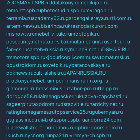
ZOOSMART.SPB.RU
dalakony.ru
medikijob.ru
remontt.spb.ru
photostudia.spb.ru
myragon.ru
terramia.ru
academy62.ru
gardengallereya.ru
rti.com.ru
artem-news.ru
biserinca.ru
krasnodarkurort.com
imshowtv.ru
mebel-v-tule.ru
mobtopik.ru
pcsecurity.net.ru
tool-sib.ru
multimetrunit.ru
sp-tour.ru
fan-cs.ru
santeh-russia.ru
symbian9.net.ru
DSHAIR.RU
tmmotors.spb.ru
xjocuricopii.com
musavtomat.msk.ru
obustrojdom.ru
sovetcik.ru
ybaranovskaya.ru
ppknews.ru
cult-alshei.ru
JAPANRUSSIA.RU
proekciyamebel.ru
imper-finans.ru
rim.org.ru
glamourai.ru
brassminus.ru
zabor-pro.ru
ftn.pp.ru
dorogoe58.ru
laimengpacker.ru
kuzova-zapchasti.ru
sageerp.ru
taxodrom.ru
dsrazvitie.ru
hardcity.net.ru
ratinghomegames.ru
topservice25.ru
gubernyan.ru
gtglasslined.ru
ii4.ru
tssport.spb.ru
andorra24.com
blackwallstreet.ru
oboimos.ru
optim-doors.com.ru
ikuch.ru
nycr.org.ru
npa21.ru
vremya-ch.spb.ru