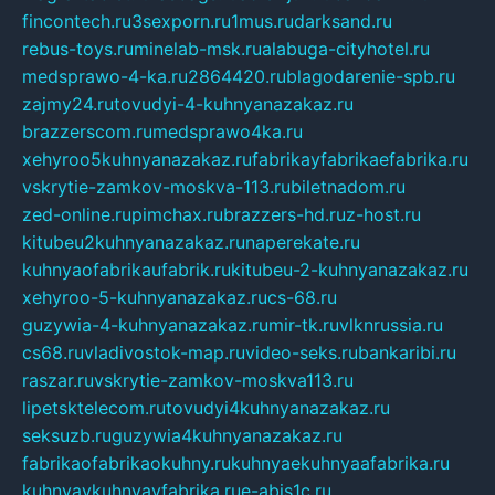
fincontech.ru
3sexporn.ru
1mus.ru
darksand.ru
rebus-toys.ru
minelab-msk.ru
alabuga-cityhotel.ru
medsprawo-4-ka.ru
2864420.ru
blagodarenie-spb.ru
zajmy24.ru
tovudyi-4-kuhnyanazakaz.ru
brazzerscom.ru
medsprawo4ka.ru
xehyroo5kuhnyanazakaz.ru
fabrikayfabrikaefabrika.ru
vskrytie-zamkov-moskva-113.ru
biletnadom.ru
zed-online.ru
pimchax.ru
brazzers-hd.ru
z-host.ru
kitubeu2kuhnyanazakaz.ru
naperekate.ru
kuhnyaofabrikaufabrik.ru
kitubeu-2-kuhnyanazakaz.ru
xehyroo-5-kuhnyanazakaz.ru
cs-68.ru
guzywia-4-kuhnyanazakaz.ru
mir-tk.ru
vlknrussia.ru
cs68.ru
vladivostok-map.ru
video-seks.ru
bankaribi.ru
raszar.ru
vskrytie-zamkov-moskva113.ru
lipetsktelecom.ru
tovudyi4kuhnyanazakaz.ru
seksuzb.ru
guzywia4kuhnyanazakaz.ru
fabrikaofabrikaokuhny.ru
kuhnyaekuhnyaafabrika.ru
kuhnyaykuhnyayfabrika.ru
e-abis1c.ru