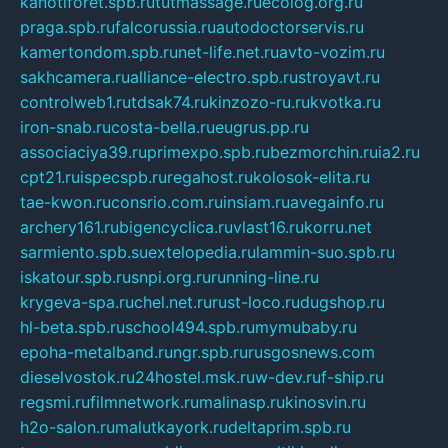
kanotiforet.spb.ru
tutmassage.ru
ecolog.org.ru
praga.spb.ru
falcorussia.ru
autodoctorservis.ru
kamertondom.spb.ru
net-life.net.ru
avto-vozim.ru
sakhcamera.ru
alliance-electro.spb.ru
stroyavt.ru
controlweb1.ru
tdsak74.ru
kinzozo-ru.ru
kvotka.ru
iron-snab.ru
costa-bella.ru
eugrus.pp.ru
associaciya39.ru
primexpo.spb.ru
bezmorchin.ru
ia2.ru
cpt21.ru
ispecspb.ru
regahost.ru
kolosok-elita.ru
tae-kwon.ru
consrio.com.ru
insiam.ru
avegainfo.ru
archery161.ru
bigencyclica.ru
vlast16.ru
korru.net
sarmiento.spb.su
extelopedia.ru
lammin-suo.spb.ru
iskatour.spb.ru
snpi.org.ru
running-line.ru
krygeva-spa.ru
chel.net.ru
rust-loco.ru
dugshop.ru
hl-beta.spb.ru
school494.spb.ru
mymubaby.ru
epoha-metalband.ru
ngr.spb.ru
rusgosnews.com
dieselvostok.ru
24hostel.msk.ru
w-dev.ru
f-ship.ru
regsmi.ru
filmnetwork.ru
malinasp.ru
kinosvin.ru
h2o-salon.ru
malutkayork.ru
deltaprim.spb.ru