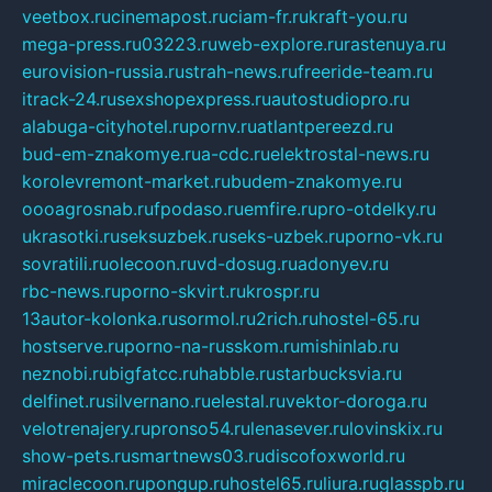
veetbox.ru
cinemapost.ru
ciam-fr.ru
kraft-you.ru
mega-press.ru
03223.ru
web-explore.ru
rastenuya.ru
eurovision-russia.ru
strah-news.ru
freeride-team.ru
itrack-24.ru
sexshopexpress.ru
autostudiopro.ru
alabuga-cityhotel.ru
pornv.ru
atlantpereezd.ru
bud-em-znakomye.ru
a-cdc.ru
elektrostal-news.ru
korolevremont-market.ru
budem-znakomye.ru
oooagrosnab.ru
fpodaso.ru
emfire.ru
pro-otdelky.ru
ukrasotki.ru
seksuzbek.ru
seks-uzbek.ru
porno-vk.ru
sovratili.ru
olecoon.ru
vd-dosug.ru
adonyev.ru
rbc-news.ru
porno-skvirt.ru
krospr.ru
13autor-kolonka.ru
sormol.ru
2rich.ru
hostel-65.ru
hostserve.ru
porno-na-russkom.ru
mishinlab.ru
neznobi.ru
bigfatcc.ru
habble.ru
starbucksvia.ru
delfinet.ru
silvernano.ru
elestal.ru
vektor-doroga.ru
velotrenajery.ru
pronso54.ru
lenasever.ru
lovinskix.ru
show-pets.ru
smartnews03.ru
discofoxworld.ru
miraclecoon.ru
pongup.ru
hostel65.ru
liura.ru
glasspb.ru