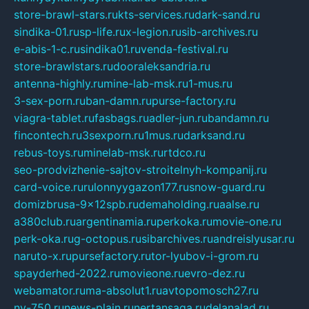
store-brawl-stars.ru
kts-services.ru
dark-sand.ru
sindika-01.ru
sp-life.ru
x-legion.ru
sib-archives.ru
e-abis-1-c.ru
sindika01.ru
venda-festival.ru
store-brawlstars.ru
dooraleksandria.ru
antenna-highly.ru
mine-lab-msk.ru
1-mus.ru
3-sex-porn.ru
ban-damn.ru
purse-factory.ru
viagra-tablet.ru
fasbags.ru
adler-jun.ru
bandamn.ru
fincontech.ru
3sexporn.ru
1mus.ru
darksand.ru
rebus-toys.ru
minelab-msk.ru
rtdco.ru
seo-prodvizhenie-sajtov-stroitelnyh-kompanij.ru
card-voice.ru
rulonnyygazon177.ru
snow-guard.ru
domizbrusa-9x12spb.ru
demaholding.ru
aalse.ru
a380club.ru
argentinamia.ru
perkoka.ru
movie-one.ru
perk-oka.ru
g-octopus.ru
sibarchives.ru
andreislyusar.ru
naruto-x.ru
pursefactory.ru
tor-lyubov-i-grom.ru
spayderhed-2022.ru
movieone.ru
evro-dez.ru
webamator.ru
ma-absolut1.ru
avtopomosch27.ru
nv-750.ru
news-plain.ru
nertansaga.ru
delanalad.ru