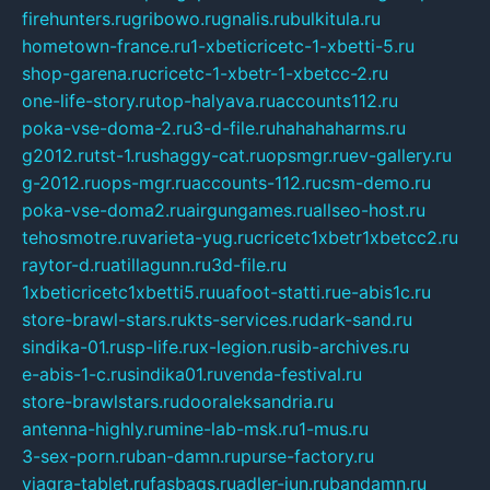
firehunters.ru
gribowo.ru
gnalis.ru
bulkitula.ru
hometown-france.ru
1-xbeticricetc-1-xbetti-5.ru
shop-garena.ru
cricetc-1-xbetr-1-xbetcc-2.ru
one-life-story.ru
top-halyava.ru
accounts112.ru
poka-vse-doma-2.ru
3-d-file.ru
hahahaharms.ru
g2012.ru
tst-1.ru
shaggy-cat.ru
opsmgr.ru
ev-gallery.ru
g-2012.ru
ops-mgr.ru
accounts-112.ru
csm-demo.ru
poka-vse-doma2.ru
airgungames.ru
allseo-host.ru
tehosmotre.ru
varieta-yug.ru
cricetc1xbetr1xbetcc2.ru
raytor-d.ru
atillagunn.ru
3d-file.ru
1xbeticricetc1xbetti5.ru
uafoot-statti.ru
e-abis1c.ru
store-brawl-stars.ru
kts-services.ru
dark-sand.ru
sindika-01.ru
sp-life.ru
x-legion.ru
sib-archives.ru
e-abis-1-c.ru
sindika01.ru
venda-festival.ru
store-brawlstars.ru
dooraleksandria.ru
antenna-highly.ru
mine-lab-msk.ru
1-mus.ru
3-sex-porn.ru
ban-damn.ru
purse-factory.ru
viagra-tablet.ru
fasbags.ru
adler-jun.ru
bandamn.ru