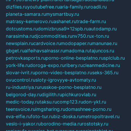
dizfiles.ru
youtubefree.ru
aria-family.ru
roadli.ru
planeta-samara.ru
mysmartbuy.ru
matrasy-kemerovo.ru
ashanet.ru
trade-farm.ru
dotcustoms.ru
domizbrusa9x12spb.ru
autodamp.ru
narasimha.ru
djcommodities.ru
nv750.ru
x-ton.ru
newsplain.ru
cardvoice.ru
modopaper.ru
manunae.ru
gbget.ru
alfeihavsalnassr.ru
madoma.ru
tajuncos.ru
petrovkasports.ru
porno-online-besplatno.ru
splclub.ru
york-life.ru
doroga-expo.ru
ribery.ru
cleanmedicine.ru
slovar-ivrit.ru
porno-video-besplatno.ru
seks-365.ru
ovucontrol.ru
sloty-igrovyye-avtomaty.ru
ru-industriya.ru
russkoe-porno-besplatno.ru
belgorod-day.ru
digilith.ru
pichkurovlab.ru
medic-today.ru
taksu.ru
comp123.ru
don-ykt.ru
teensvoice.ru
imgsharing.ru
domashnee-porno.ru
eva-elfie.ru
foto-tur.ru
biz-doska.ru
metropoltravel.ru
veslo-i-yakor.ru
borodino-media.ru
rostotsky.ru