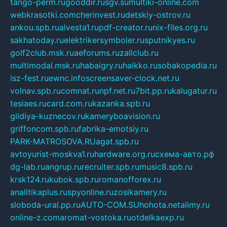
tango-perm.ru
gooddir.ru
sgv.su
multiki-online.com
webkrasotki.com
cherinvest.ru
detskiy-ostrov.ru
ankou.spb.ru
alvesta1.ru
pdf-creator.ru
nix-files.org.ru
sakhatoday.ru
elektrikersymboler.ru
sputnikyes.ru
golf2club.msk.ru
aeforums.ru
zallclub.ru
multimodal.msk.ru
habaigry.ru
haikko.ru
sobakopedia.ru
isz-fest.ru
ewnc.info
screensaver-clock.net.ru
volnav.spb.ru
comnat.ru
npf.net.ru
7bit.pp.ru
kalugatur.ru
tesiaes.ru
card.com.ru
kazanka.spb.ru
gildiya-kuznecov.ru
kameryboavision.ru
griffoncom.spb.ru
fabrika-emotsiy.ru
PARK-MATROSOVA.RU
agat.spb.ru
avtoyurist-moskva1.ru
hardware.org.ru
схема-авто.рф
dg-lab.ru
angrup.ru
recruiter.spb.ru
music8.spb.ru
krsk124.ru
kubok.spb.ru
romanofforex.ru
analitikaplus.ru
spyonline.ru
zosikamery.ru
sloboda-ural.pp.ru
AUTO-COM.SU
hohota.net
alimy.ru
online-z.com
aromat-vostoka.ru
otdelkaexp.ru