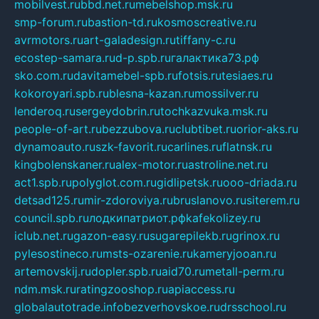
mobilvest.ru
bbd.net.ru
mebelshop.msk.ru
smp-forum.ru
bastion-td.ru
kosmoscreative.ru
avrmotors.ru
art-galadesign.ru
tiffany-c.ru
ecostep-samara.ru
d-p.spb.ru
галактика73.рф
sko.com.ru
davitamebel-spb.ru
fotsis.ru
tesiaes.ru
kokoroyari.spb.ru
blesna-kazan.ru
mossilver.ru
lenderoq.ru
sergeydobrin.ru
tochkazvuka.msk.ru
people-of-art.ru
bezzubova.ru
clubtibet.ru
orior-aks.ru
dynamoauto.ru
szk-favorit.ru
carlines.ru
flatnsk.ru
kingbolenskaner.ru
alex-motor.ru
astroline.net.ru
act1.spb.ru
polyglot.com.ru
gidlipetsk.ru
ooo-driada.ru
detsad125.ru
mir-zdoroviya.ru
bruslanovo.ru
siterem.ru
council.spb.ru
лодкипатриот.рф
kafekolizey.ru
iclub.net.ru
gazon-easy.ru
sugarepilekb.ru
grinox.ru
pylesostineco.ru
msts-ozarenie.ru
kameryjooan.ru
artemovskij.ru
dopler.spb.ru
aid70.ru
metall-perm.ru
ndm.msk.ru
ratingzooshop.ru
apiaccess.ru
globalautotrade.info
bezverhovskoe.ru
drsschool.ru