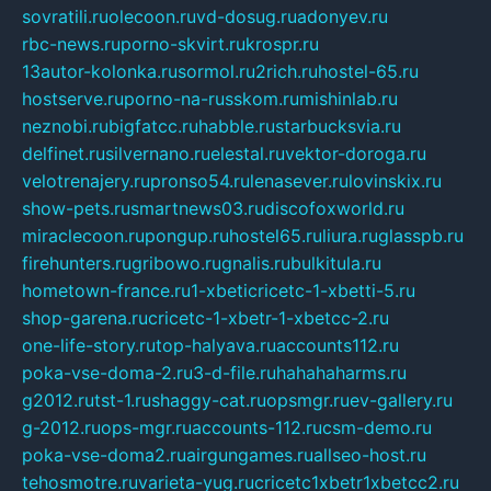
sovratili.ru
olecoon.ru
vd-dosug.ru
adonyev.ru
rbc-news.ru
porno-skvirt.ru
krospr.ru
13autor-kolonka.ru
sormol.ru
2rich.ru
hostel-65.ru
hostserve.ru
porno-na-russkom.ru
mishinlab.ru
neznobi.ru
bigfatcc.ru
habble.ru
starbucksvia.ru
delfinet.ru
silvernano.ru
elestal.ru
vektor-doroga.ru
velotrenajery.ru
pronso54.ru
lenasever.ru
lovinskix.ru
show-pets.ru
smartnews03.ru
discofoxworld.ru
miraclecoon.ru
pongup.ru
hostel65.ru
liura.ru
glasspb.ru
firehunters.ru
gribowo.ru
gnalis.ru
bulkitula.ru
hometown-france.ru
1-xbeticricetc-1-xbetti-5.ru
shop-garena.ru
cricetc-1-xbetr-1-xbetcc-2.ru
one-life-story.ru
top-halyava.ru
accounts112.ru
poka-vse-doma-2.ru
3-d-file.ru
hahahaharms.ru
g2012.ru
tst-1.ru
shaggy-cat.ru
opsmgr.ru
ev-gallery.ru
g-2012.ru
ops-mgr.ru
accounts-112.ru
csm-demo.ru
poka-vse-doma2.ru
airgungames.ru
allseo-host.ru
tehosmotre.ru
varieta-yug.ru
cricetc1xbetr1xbetcc2.ru