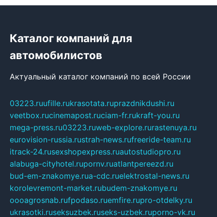
Каталог компаний для
автомобилистов
Актуальный каталог компаний по всей России
03223.ru
ufille.ru
krasotata.ru
prazdnikdushi.ru
veetbox.ru
cinemapost.ru
ciam-fr.ru
kraft-you.ru
mega-press.ru
03223.ru
web-explore.ru
rastenuya.ru
eurovision-russia.ru
strah-news.ru
freeride-team.ru
itrack-24.ru
sexshopexpress.ru
autostudiopro.ru
alabuga-cityhotel.ru
pornv.ru
atlantpereezd.ru
bud-em-znakomye.ru
a-cdc.ru
elektrostal-news.ru
korolevremont-market.ru
budem-znakomye.ru
oooagrosnab.ru
fpodaso.ru
emfire.ru
pro-otdelky.ru
ukrasotki.ru
seksuzbek.ru
seks-uzbek.ru
porno-vk.ru