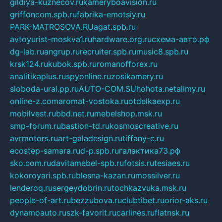
gildiya-kuznecov.ru
kameryboavision.ru
griffoncom.spb.ru
fabrika-emotsiy.ru
PARK-MATROSOVA.RU
agat.spb.ru
avtoyurist-moskva1.ru
hardware.org.ru
схема-авто.рф
dg-lab.ru
angrup.ru
recruiter.spb.ru
music8.spb.ru
krsk124.ru
kubok.spb.ru
romanofforex.ru
analitikaplus.ru
spyonline.ru
zosikamery.ru
sloboda-ural.pp.ru
AUTO-COM.SU
hohota.net
alimy.ru
online-z.com
aromat-vostoka.ru
otdelkaexp.ru
mobilvest.ru
bbd.net.ru
mebelshop.msk.ru
smp-forum.ru
bastion-td.ru
kosmoscreative.ru
avrmotors.ru
art-galadesign.ru
tiffany-c.ru
ecostep-samara.ru
d-p.spb.ru
галактика73.рф
sko.com.ru
davitamebel-spb.ru
fotsis.ru
tesiaes.ru
kokoroyari.spb.ru
blesna-kazan.ru
mossilver.ru
lenderoq.ru
sergeydobrin.ru
tochkazvuka.msk.ru
people-of-art.ru
bezzubova.ru
clubtibet.ru
orior-aks.ru
dynamoauto.ru
szk-favorit.ru
carlines.ru
flatnsk.ru