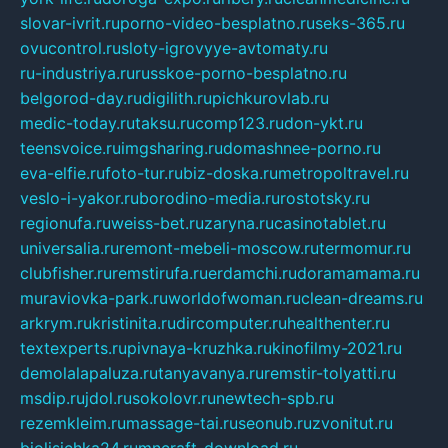
slovar-ivrit.ru
porno-video-besplatno.ru
seks-365.ru
ovucontrol.ru
sloty-igrovyye-avtomaty.ru
ru-industriya.ru
russkoe-porno-besplatno.ru
belgorod-day.ru
digilith.ru
pichkurovlab.ru
medic-today.ru
taksu.ru
comp123.ru
don-ykt.ru
teensvoice.ru
imgsharing.ru
domashnee-porno.ru
eva-elfie.ru
foto-tur.ru
biz-doska.ru
metropoltravel.ru
veslo-i-yakor.ru
borodino-media.ru
rostotsky.ru
regionufa.ru
weiss-bet.ru
zaryna.ru
casinotablet.ru
universalia.ru
remont-mebeli-moscow.ru
termomur.ru
clubfisher.ru
remstirufa.ru
erdamchi.ru
doramamama.ru
muraviovka-park.ru
worldofwoman.ru
clean-dreams.ru
arkrym.ru
kristinita.ru
dircomputer.ru
healthenter.ru
textexperts.ru
pivnaya-kruzhka.ru
kinofilmy-2021.ru
demolalapaluza.ru
tanyavanya.ru
remstir-tolyatti.ru
msdip.ru
jdol.ru
sokolovr.ru
newtech-spb.ru
rezemkleim.ru
massage-tai.ru
seonub.ru
zvonitut.ru