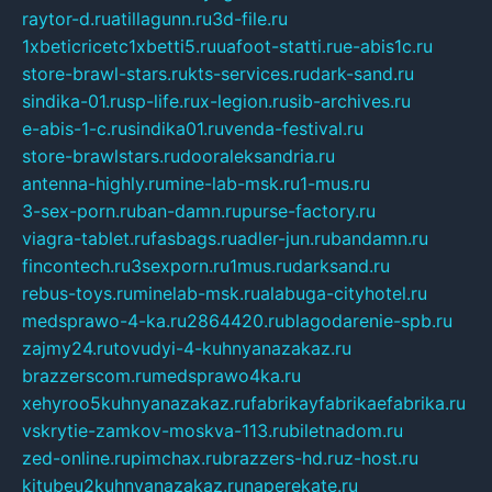
raytor-d.ru
atillagunn.ru
3d-file.ru
1xbeticricetc1xbetti5.ru
uafoot-statti.ru
e-abis1c.ru
store-brawl-stars.ru
kts-services.ru
dark-sand.ru
sindika-01.ru
sp-life.ru
x-legion.ru
sib-archives.ru
e-abis-1-c.ru
sindika01.ru
venda-festival.ru
store-brawlstars.ru
dooraleksandria.ru
antenna-highly.ru
mine-lab-msk.ru
1-mus.ru
3-sex-porn.ru
ban-damn.ru
purse-factory.ru
viagra-tablet.ru
fasbags.ru
adler-jun.ru
bandamn.ru
fincontech.ru
3sexporn.ru
1mus.ru
darksand.ru
rebus-toys.ru
minelab-msk.ru
alabuga-cityhotel.ru
medsprawo-4-ka.ru
2864420.ru
blagodarenie-spb.ru
zajmy24.ru
tovudyi-4-kuhnyanazakaz.ru
brazzerscom.ru
medsprawo4ka.ru
xehyroo5kuhnyanazakaz.ru
fabrikayfabrikaefabrika.ru
vskrytie-zamkov-moskva-113.ru
biletnadom.ru
zed-online.ru
pimchax.ru
brazzers-hd.ru
z-host.ru
kitubeu2kuhnyanazakaz.ru
naperekate.ru