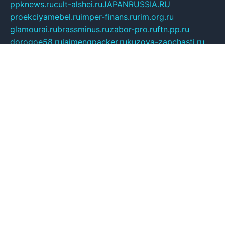
ppknews.ru
cult-alshei.ru
JAPANRUSSIA.RU
proekciyamebel.ru
imper-finans.ru
rim.org.ru
glamourai.ru
brassminus.ru
zabor-pro.ru
ftn.pp.ru
dorogoe58.ru
laimengpacker.ru
kuzova-zapchasti.ru
sageerp.ru
taxodrom.ru
dsrazvitie.ru
hardcity.net.ru
ratinghomegames.ru
topservice25.ru
gubernyan.ru
gtglasslined.ru
ii4.ru
tssport.spb.ru
andorra24.com
blackwallstreet.ru
oboimos.ru
optim-doors.com.ru
ikuch.ru
nycr.org.ru
npa21.ru
vremya-ch.spb.ru
desert000.ru
ivtorgi.ru
ifiori.ru
catalog-statei.ru
dcv.org.ru
spetsmaster174.ru
ipkameryhiseeu.ru
dum26.ru
ruspol.spb.ru
fr-opendp.ru
kam-solnyshko.ru
cheyenne-arapaho.ru
sevzapmetal.spb.ru
ted-lapidus.spb.ru
parasite-eliminator.ru
sigma-complete.ru
modernworld.ru
dama-moda.ru
eholot-group.ru
sk-nvkz.ru
DRONGOLD.RU
democratia2.ru
i-farmer.ru
mass-sport.org
jablonex.spb.ru
bookmess.ru
linkword.ru