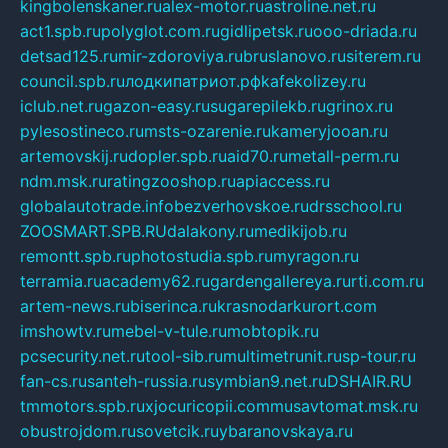
kingbolenskaner.ru
alex-motor.ru
astroline.net.ru
act1.spb.ru
polyglot.com.ru
gidlipetsk.ru
ooo-driada.ru
detsad125.ru
mir-zdoroviya.ru
bruslanovo.ru
siterem.ru
council.spb.ru
лодкипатриот.рф
kafekolizey.ru
iclub.net.ru
gazon-easy.ru
sugarepilekb.ru
grinox.ru
pylesostineco.ru
msts-ozarenie.ru
kameryjooan.ru
artemovskij.ru
dopler.spb.ru
aid70.ru
metall-perm.ru
ndm.msk.ru
ratingzooshop.ru
apiaccess.ru
globalautotrade.info
bezverhovskoe.ru
drsschool.ru
ZOOSMART.SPB.RU
dalakony.ru
medikijob.ru
remontt.spb.ru
photostudia.spb.ru
myragon.ru
terramia.ru
academy62.ru
gardengallereya.ru
rti.com.ru
artem-news.ru
biserinca.ru
krasnodarkurort.com
imshowtv.ru
mebel-v-tule.ru
mobtopik.ru
pcsecurity.net.ru
tool-sib.ru
multimetrunit.ru
sp-tour.ru
fan-cs.ru
santeh-russia.ru
symbian9.net.ru
DSHAIR.RU
tmmotors.spb.ru
xjocuricopii.com
musavtomat.msk.ru
obustrojdom.ru
sovetcik.ru
ybaranovskaya.ru