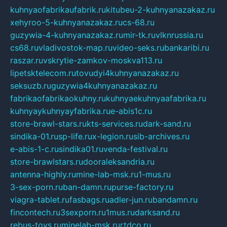
kuhnyaofabrikaufabrik.ru
kitubeu-2-kuhnyanazakaz.ru
xehyroo-5-kuhnyanazakaz.ru
cs-68.ru
guzywia-4-kuhnyanazakaz.ru
mir-tk.ru
vlknrussia.ru
cs68.ru
vladivostok-map.ru
video-seks.ru
bankaribi.ru
raszar.ru
vskrytie-zamkov-moskva113.ru
lipetsktelecom.ru
tovudyi4kuhnyanazakaz.ru
seksuzb.ru
guzywia4kuhnyanazakaz.ru
fabrikaofabrikaokuhny.ru
kuhnyaekuhnyaafabrika.ru
kuhnyaykuhnyayfabrika.ru
e-abis1c.ru
store-brawl-stars.ru
kts-services.ru
dark-sand.ru
sindika-01.ru
sp-life.ru
x-legion.ru
sib-archives.ru
e-abis-1-c.ru
sindika01.ru
venda-festival.ru
store-brawlstars.ru
dooraleksandria.ru
antenna-highly.ru
mine-lab-msk.ru
1-mus.ru
3-sex-porn.ru
ban-damn.ru
purse-factory.ru
viagra-tablet.ru
fasbags.ru
adler-jun.ru
bandamn.ru
fincontech.ru
3sexporn.ru
1mus.ru
darksand.ru
rebus-toys.ru
minelab-msk.ru
rtdco.ru