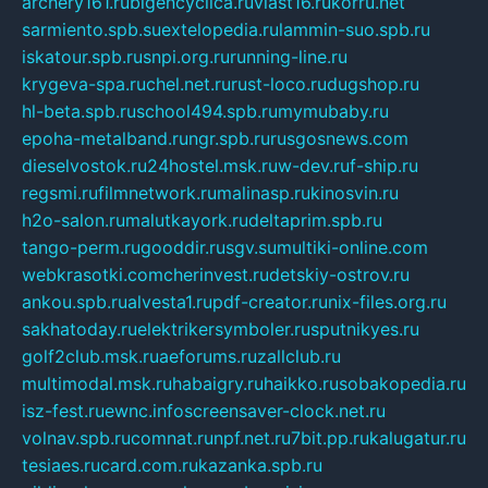
archery161.ru
bigencyclica.ru
vlast16.ru
korru.net
sarmiento.spb.su
extelopedia.ru
lammin-suo.spb.ru
iskatour.spb.ru
snpi.org.ru
running-line.ru
krygeva-spa.ru
chel.net.ru
rust-loco.ru
dugshop.ru
hl-beta.spb.ru
school494.spb.ru
mymubaby.ru
epoha-metalband.ru
ngr.spb.ru
rusgosnews.com
dieselvostok.ru
24hostel.msk.ru
w-dev.ru
f-ship.ru
regsmi.ru
filmnetwork.ru
malinasp.ru
kinosvin.ru
h2o-salon.ru
malutkayork.ru
deltaprim.spb.ru
tango-perm.ru
gooddir.ru
sgv.su
multiki-online.com
webkrasotki.com
cherinvest.ru
detskiy-ostrov.ru
ankou.spb.ru
alvesta1.ru
pdf-creator.ru
nix-files.org.ru
sakhatoday.ru
elektrikersymboler.ru
sputnikyes.ru
golf2club.msk.ru
aeforums.ru
zallclub.ru
multimodal.msk.ru
habaigry.ru
haikko.ru
sobakopedia.ru
isz-fest.ru
ewnc.info
screensaver-clock.net.ru
volnav.spb.ru
comnat.ru
npf.net.ru
7bit.pp.ru
kalugatur.ru
tesiaes.ru
card.com.ru
kazanka.spb.ru