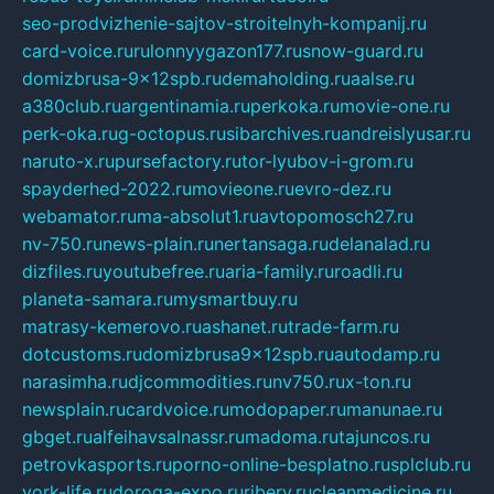
seo-prodvizhenie-sajtov-stroitelnyh-kompanij.ru
card-voice.ru
rulonnyygazon177.ru
snow-guard.ru
domizbrusa-9x12spb.ru
demaholding.ru
aalse.ru
a380club.ru
argentinamia.ru
perkoka.ru
movie-one.ru
perk-oka.ru
g-octopus.ru
sibarchives.ru
andreislyusar.ru
naruto-x.ru
pursefactory.ru
tor-lyubov-i-grom.ru
spayderhed-2022.ru
movieone.ru
evro-dez.ru
webamator.ru
ma-absolut1.ru
avtopomosch27.ru
nv-750.ru
news-plain.ru
nertansaga.ru
delanalad.ru
dizfiles.ru
youtubefree.ru
aria-family.ru
roadli.ru
planeta-samara.ru
mysmartbuy.ru
matrasy-kemerovo.ru
ashanet.ru
trade-farm.ru
dotcustoms.ru
domizbrusa9x12spb.ru
autodamp.ru
narasimha.ru
djcommodities.ru
nv750.ru
x-ton.ru
newsplain.ru
cardvoice.ru
modopaper.ru
manunae.ru
gbget.ru
alfeihavsalnassr.ru
madoma.ru
tajuncos.ru
petrovkasports.ru
porno-online-besplatno.ru
splclub.ru
york-life.ru
doroga-expo.ru
ribery.ru
cleanmedicine.ru