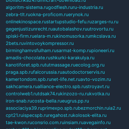
biolisichka24.ru
mncraft-download.ru
algoritm-sistema.ru
godflesh.ru
ru-industria.ru
zebra-tlt.ru
okna-proficom.ru
erynok.ru
onlinekinospace.ru
startupstudio-fefu.ru
zarges-ru.ru
gegenjustizunrecht.ru
autobalashov.ru
utrovortu.ru
spiski-firm.ru
elara-m.ru
kinomusorka.ru
mkcslava.ru
2bets.ru
vintovoykompressor.ru
birminghamvsfulham.ru
sarmat-komp.ru
pioneeri.ru
amadis-chocolate.ru
shkurki-karakulya.ru
kanotiforet.spb.ru
tutmassage.ru
ecolog.org.ru
praga.spb.ru
falcorussia.ru
autodoctorservis.ru
kamertondom.spb.ru
net-life.net.ru
avto-vozim.ru
sakhcamera.ru
alliance-electro.spb.ru
stroyavt.ru
controlweb1.ru
tdsak74.ru
kinzozo-ru.ru
kvotka.ru
iron-snab.ru
costa-bella.ru
eugrus.pp.ru
associaciya39.ru
primexpo.spb.ru
bezmorchin.ru
ia2.ru
cpt21.ru
ispecspb.ru
regahost.ru
kolosok-elita.ru
tae-kwon.ru
consrio.com.ru
insiam.ru
avegainfo.ru