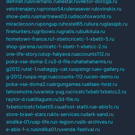
delfinet.ru
silvernano.ru
elestal.ru
vektor-doroga.ru
velotrenajery.ru
pronso54.ru
lenasever.ru
lovinskix.ru
show-pets.ru
smartnews03.ru
discofoxworld.ru
miraclecoon.ru
pongup.ru
hostel65.ru
liura.ru
glasspb.ru
firehunters.ru
gribowo.ru
gnalis.ru
bulkitula.ru
hometown-france.ru
1-xbeticricetc-1-xbetti-5.ru
shop-garena.ru
cricetc-1-xbetr-1-xbetcc-2.ru
one-life-story.ru
top-halyava.ru
accounts112.ru
poka-vse-doma-2.ru
3-d-file.ru
hahahaharms.ru
g2012.ru
tst-1.ru
shaggy-cat.ru
opsmgr.ru
ev-gallery.ru
g-2012.ru
ops-mgr.ru
accounts-112.ru
csm-demo.ru
poka-vse-doma2.ru
airgungames.ru
allseo-host.ru
tehosmotre.ru
varieta-yug.ru
cricetc1xbetr1xbetcc2.ru
raytor-d.ru
atillagunn.ru
3d-file.ru
1xbeticricetc1xbetti5.ru
uafoot-statti.ru
e-abis1c.ru
store-brawl-stars.ru
kts-services.ru
dark-sand.ru
sindika-01.ru
sp-life.ru
x-legion.ru
sib-archives.ru
e-abis-1-c.ru
sindika01.ru
venda-festival.ru