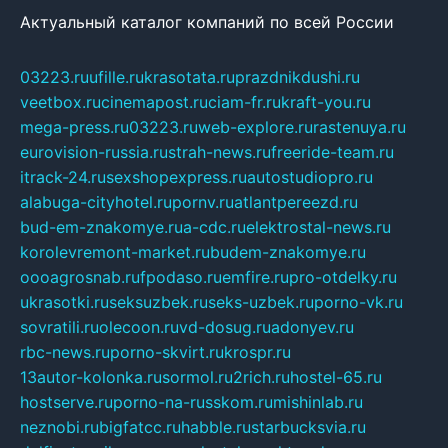
Актуальный каталог компаний по всей России
03223.ru
ufille.ru
krasotata.ru
prazdnikdushi.ru
veetbox.ru
cinemapost.ru
ciam-fr.ru
kraft-you.ru
mega-press.ru
03223.ru
web-explore.ru
rastenuya.ru
eurovision-russia.ru
strah-news.ru
freeride-team.ru
itrack-24.ru
sexshopexpress.ru
autostudiopro.ru
alabuga-cityhotel.ru
pornv.ru
atlantpereezd.ru
bud-em-znakomye.ru
a-cdc.ru
elektrostal-news.ru
korolevremont-market.ru
budem-znakomye.ru
oooagrosnab.ru
fpodaso.ru
emfire.ru
pro-otdelky.ru
ukrasotki.ru
seksuzbek.ru
seks-uzbek.ru
porno-vk.ru
sovratili.ru
olecoon.ru
vd-dosug.ru
adonyev.ru
rbc-news.ru
porno-skvirt.ru
krospr.ru
13autor-kolonka.ru
sormol.ru
2rich.ru
hostel-65.ru
hostserve.ru
porno-na-russkom.ru
mishinlab.ru
neznobi.ru
bigfatcc.ru
habble.ru
starbucksvia.ru