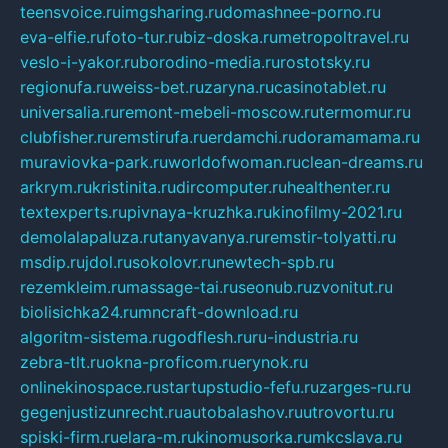
teensvoice.ru
imgsharing.ru
domashnee-porno.ru
eva-elfie.ru
foto-tur.ru
biz-doska.ru
metropoltravel.ru
veslo-i-yakor.ru
borodino-media.ru
rostotsky.ru
regionufa.ru
weiss-bet.ru
zaryna.ru
casinotablet.ru
universalia.ru
remont-mebeli-moscow.ru
termomur.ru
clubfisher.ru
remstirufa.ru
erdamchi.ru
doramamama.ru
muraviovka-park.ru
worldofwoman.ru
clean-dreams.ru
arkrym.ru
kristinita.ru
dircomputer.ru
healthenter.ru
textexperts.ru
pivnaya-kruzhka.ru
kinofilmy-2021.ru
demolalapaluza.ru
tanyavanya.ru
remstir-tolyatti.ru
msdip.ru
jdol.ru
sokolovr.ru
newtech-spb.ru
rezemkleim.ru
massage-tai.ru
seonub.ru
zvonitut.ru
biolisichka24.ru
mncraft-download.ru
algoritm-sistema.ru
godflesh.ru
ru-industria.ru
zebra-tlt.ru
okna-proficom.ru
erynok.ru
onlinekinospace.ru
startupstudio-fefu.ru
zarges-ru.ru
gegenjustizunrecht.ru
autobalashov.ru
utrovortu.ru
spiski-firm.ru
elara-m.ru
kinomusorka.ru
mkcslava.ru