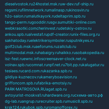
dieselvostok.ru
24hostel.msk.ru
w-dev.ru
f-ship.ru
regsmi.ru
filmnetwork.ru
malinasp.ru
kinosvin.ru
h2o-salon.ru
malutkayork.ru
deltaprim.spb.ru
tango-perm.ru
gooddir.ru
sgv.su
multiki-online.com
webkrasotki.com
cherinvest.ru
detskiy-ostrov.ru
ankou.spb.ru
alvesta1.ru
pdf-creator.ru
nix-files.org.ru
sakhatoday.ru
elektrikersymboler.ru
sputnikyes.ru
golf2club.msk.ru
aeforums.ru
zallclub.ru
multimodal.msk.ru
habaigry.ru
haikko.ru
sobakopedia.ru
isz-fest.ru
ewnc.info
screensaver-clock.net.ru
volnav.spb.ru
comnat.ru
npf.net.ru
7bit.pp.ru
kalugatur.ru
tesiaes.ru
card.com.ru
kazanka.spb.ru
gildiya-kuznecov.ru
kameryboavision.ru
griffoncom.spb.ru
fabrika-emotsiy.ru
PARK-MATROSOVA.RU
agat.spb.ru
avtoyurist-moskva1.ru
hardware.org.ru
схема-авто.рф
dg-lab.ru
angrup.ru
recruiter.spb.ru
music8.spb.ru
krsk124.ru
kubok.spb.ru
romanofforex.ru