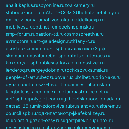
analitikaplus.ru
spyonline.ru
zosikamery.ru
sloboda-ural.pp.ru
AUTO-COM.SU
hohota.net
alimy.ru
online-z.com
aromat-vostoka.ru
otdelkaexp.ru
mobilvest.ru
bbd.net.ru
mebelshop.msk.ru
smp-forum.ru
bastion-td.ru
kosmoscreative.ru
avrmotors.ru
art-galadesign.ru
tiffany-c.ru
ecostep-samara.ru
d-p.spb.ru
галактика73.рф
sko.com.ru
davitamebel-spb.ru
fotsis.ru
tesiaes.ru
kokoroyari.spb.ru
blesna-kazan.ru
mossilver.ru
lenderoq.ru
sergeydobrin.ru
tochkazvuka.msk.ru
people-of-art.ru
bezzubova.ru
clubtibet.ru
orior-aks.ru
dynamoauto.ru
szk-favorit.ru
carlines.ru
flatnsk.ru
kingbolenskaner.ru
alex-motor.ru
astroline.net.ru
act1.spb.ru
polyglot.com.ru
gidlipetsk.ru
ooo-driada.ru
detsad125.ru
mir-zdoroviya.ru
bruslanovo.ru
siterem.ru
council.spb.ru
лодкипатриот.рф
kafekolizey.ru
iclub.net.ru
gazon-easy.ru
sugarepilekb.ru
grinox.ru
pylesostineco.ru
msts-ozarenie.ru
kameryjooan.ru