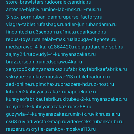
store-brawlstars.ru
dooraleksandria.ru
antenna-highly.ru
mine-lab-msk.ru
1-mus.ru
3-sex-porn.ru
ban-damn.ru
purse-factory.ru
viagra-tablet.ru
fasbags.ru
adler-jun.ru
bandamn.ru
fincontech.ru
3sexporn.ru
1mus.ru
darksand.ru
rebus-toys.ru
minelab-msk.ru
alabuga-cityhotel.ru
medsprawo-4-ka.ru
2864420.ru
blagodarenie-spb.ru
zajmy24.ru
tovudyi-4-kuhnyanazakaz.ru
brazzerscom.ru
medsprawo4ka.ru
xehyroo5kuhnyanazakaz.ru
fabrikayfabrikaefabrika.ru
vskrytie-zamkov-moskva-113.ru
biletnadom.ru
zed-online.ru
pimchax.ru
brazzers-hd.ru
z-host.ru
kitubeu2kuhnyanazakaz.ru
naperekate.ru
kuhnyaofabrikaufabrik.ru
kitubeu-2-kuhnyanazakaz.ru
xehyroo-5-kuhnyanazakaz.ru
cs-68.ru
guzywia-4-kuhnyanazakaz.ru
mir-tk.ru
vlknrussia.ru
cs68.ru
vladivostok-map.ru
video-seks.ru
bankaribi.ru
raszar.ru
vskrytie-zamkov-moskva113.ru