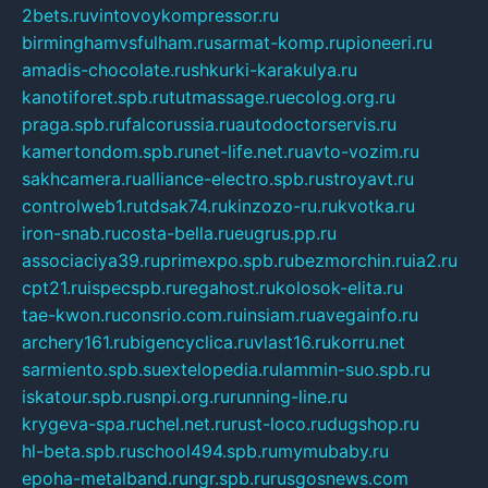
2bets.ru
vintovoykompressor.ru
birminghamvsfulham.ru
sarmat-komp.ru
pioneeri.ru
amadis-chocolate.ru
shkurki-karakulya.ru
kanotiforet.spb.ru
tutmassage.ru
ecolog.org.ru
praga.spb.ru
falcorussia.ru
autodoctorservis.ru
kamertondom.spb.ru
net-life.net.ru
avto-vozim.ru
sakhcamera.ru
alliance-electro.spb.ru
stroyavt.ru
controlweb1.ru
tdsak74.ru
kinzozo-ru.ru
kvotka.ru
iron-snab.ru
costa-bella.ru
eugrus.pp.ru
associaciya39.ru
primexpo.spb.ru
bezmorchin.ru
ia2.ru
cpt21.ru
ispecspb.ru
regahost.ru
kolosok-elita.ru
tae-kwon.ru
consrio.com.ru
insiam.ru
avegainfo.ru
archery161.ru
bigencyclica.ru
vlast16.ru
korru.net
sarmiento.spb.su
extelopedia.ru
lammin-suo.spb.ru
iskatour.spb.ru
snpi.org.ru
running-line.ru
krygeva-spa.ru
chel.net.ru
rust-loco.ru
dugshop.ru
hl-beta.spb.ru
school494.spb.ru
mymubaby.ru
epoha-metalband.ru
ngr.spb.ru
rusgosnews.com