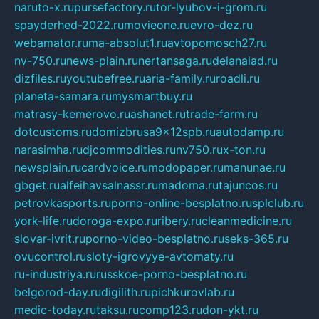
naruto-x.ru
pursefactory.ru
tor-lyubov-i-grom.ru
spayderhed-2022.ru
movieone.ru
evro-dez.ru
webamator.ru
ma-absolut1.ru
avtopomosch27.ru
nv-750.ru
news-plain.ru
nertansaga.ru
delanalad.ru
dizfiles.ru
youtubefree.ru
aria-family.ru
roadli.ru
planeta-samara.ru
mysmartbuy.ru
matrasy-kemerovo.ru
ashanet.ru
trade-farm.ru
dotcustoms.ru
domizbrusa9x12spb.ru
autodamp.ru
narasimha.ru
djcommodities.ru
nv750.ru
x-ton.ru
newsplain.ru
cardvoice.ru
modopaper.ru
manunae.ru
gbget.ru
alfeihavsalnassr.ru
madoma.ru
tajuncos.ru
petrovkasports.ru
porno-online-besplatno.ru
splclub.ru
york-life.ru
doroga-expo.ru
ribery.ru
cleanmedicine.ru
slovar-ivrit.ru
porno-video-besplatno.ru
seks-365.ru
ovucontrol.ru
sloty-igrovyye-avtomaty.ru
ru-industriya.ru
russkoe-porno-besplatno.ru
belgorod-day.ru
digilith.ru
pichkurovlab.ru
medic-today.ru
taksu.ru
comp123.ru
don-ykt.ru