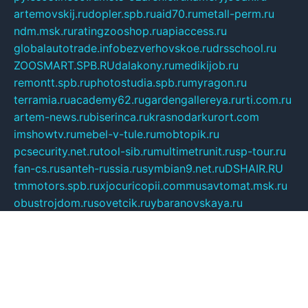
artemovskij.ru
dopler.spb.ru
aid70.ru
metall-perm.ru
ndm.msk.ru
ratingzooshop.ru
apiaccess.ru
globalautotrade.info
bezverhovskoe.ru
drsschool.ru
ZOOSMART.SPB.RU
dalakony.ru
medikijob.ru
remontt.spb.ru
photostudia.spb.ru
myragon.ru
terramia.ru
academy62.ru
gardengallereya.ru
rti.com.ru
artem-news.ru
biserinca.ru
krasnodarkurort.com
imshowtv.ru
mebel-v-tule.ru
mobtopik.ru
pcsecurity.net.ru
tool-sib.ru
multimetrunit.ru
sp-tour.ru
fan-cs.ru
santeh-russia.ru
symbian9.net.ru
DSHAIR.RU
tmmotors.spb.ru
xjocuricopii.com
musavtomat.msk.ru
obustrojdom.ru
sovetcik.ru
ybaranovskaya.ru
ppknews.ru
cult-alshei.ru
JAPANRUSSIA.RU
proekciyamebel.ru
imper-finans.ru
rim.org.ru
glamourai.ru
brassminus.ru
zabor-pro.ru
ftn.pp.ru
dorogoe58.ru
laimengpacker.ru
kuzova-zapchasti.ru
sageerp.ru
taxodrom.ru
dsrazvitie.ru
hardcity.net.ru
ratinghomegames.ru
topservice25.ru
gubernyan.ru