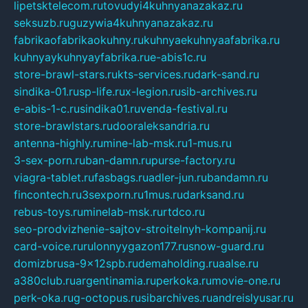
lipetsktelecom.ru
tovudyi4kuhnyanazakaz.ru
seksuzb.ru
guzywia4kuhnyanazakaz.ru
fabrikaofabrikaokuhny.ru
kuhnyaekuhnyaafabrika.ru
kuhnyaykuhnyayfabrika.ru
e-abis1c.ru
store-brawl-stars.ru
kts-services.ru
dark-sand.ru
sindika-01.ru
sp-life.ru
x-legion.ru
sib-archives.ru
e-abis-1-c.ru
sindika01.ru
venda-festival.ru
store-brawlstars.ru
dooraleksandria.ru
antenna-highly.ru
mine-lab-msk.ru
1-mus.ru
3-sex-porn.ru
ban-damn.ru
purse-factory.ru
viagra-tablet.ru
fasbags.ru
adler-jun.ru
bandamn.ru
fincontech.ru
3sexporn.ru
1mus.ru
darksand.ru
rebus-toys.ru
minelab-msk.ru
rtdco.ru
seo-prodvizhenie-sajtov-stroitelnyh-kompanij.ru
card-voice.ru
rulonnyygazon177.ru
snow-guard.ru
domizbrusa-9x12spb.ru
demaholding.ru
aalse.ru
a380club.ru
argentinamia.ru
perkoka.ru
movie-one.ru
perk-oka.ru
g-octopus.ru
sibarchives.ru
andreislyusar.ru