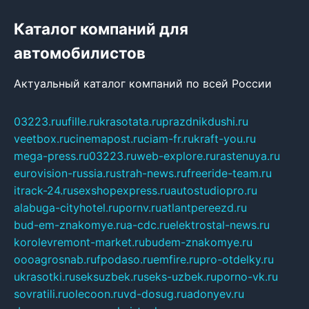
Каталог компаний для
автомобилистов
Актуальный каталог компаний по всей России
03223.ru
ufille.ru
krasotata.ru
prazdnikdushi.ru
veetbox.ru
cinemapost.ru
ciam-fr.ru
kraft-you.ru
mega-press.ru
03223.ru
web-explore.ru
rastenuya.ru
eurovision-russia.ru
strah-news.ru
freeride-team.ru
itrack-24.ru
sexshopexpress.ru
autostudiopro.ru
alabuga-cityhotel.ru
pornv.ru
atlantpereezd.ru
bud-em-znakomye.ru
a-cdc.ru
elektrostal-news.ru
korolevremont-market.ru
budem-znakomye.ru
oooagrosnab.ru
fpodaso.ru
emfire.ru
pro-otdelky.ru
ukrasotki.ru
seksuzbek.ru
seks-uzbek.ru
porno-vk.ru
sovratili.ru
olecoon.ru
vd-dosug.ru
adonyev.ru