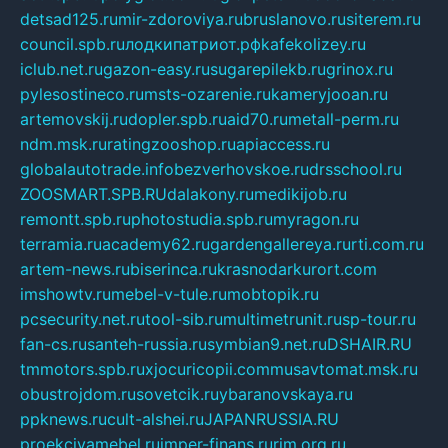
detsad125.ru
mir-zdoroviya.ru
bruslanovo.ru
siterem.ru
council.spb.ru
лодкипатриот.рф
kafekolizey.ru
iclub.net.ru
gazon-easy.ru
sugarepilekb.ru
grinox.ru
pylesostineco.ru
msts-ozarenie.ru
kameryjooan.ru
artemovskij.ru
dopler.spb.ru
aid70.ru
metall-perm.ru
ndm.msk.ru
ratingzooshop.ru
apiaccess.ru
globalautotrade.info
bezverhovskoe.ru
drsschool.ru
ZOOSMART.SPB.RU
dalakony.ru
medikijob.ru
remontt.spb.ru
photostudia.spb.ru
myragon.ru
terramia.ru
academy62.ru
gardengallereya.ru
rti.com.ru
artem-news.ru
biserinca.ru
krasnodarkurort.com
imshowtv.ru
mebel-v-tule.ru
mobtopik.ru
pcsecurity.net.ru
tool-sib.ru
multimetrunit.ru
sp-tour.ru
fan-cs.ru
santeh-russia.ru
symbian9.net.ru
DSHAIR.RU
tmmotors.spb.ru
xjocuricopii.com
musavtomat.msk.ru
obustrojdom.ru
sovetcik.ru
ybaranovskaya.ru
ppknews.ru
cult-alshei.ru
JAPANRUSSIA.RU
proekciyamebel.ru
imper-finans.ru
rim.org.ru