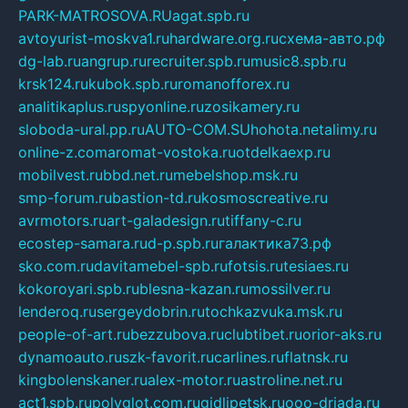
PARK-MATROSOVA.RU
agat.spb.ru
avtoyurist-moskva1.ru
hardware.org.ru
схема-авто.рф
dg-lab.ru
angrup.ru
recruiter.spb.ru
music8.spb.ru
krsk124.ru
kubok.spb.ru
romanofforex.ru
analitikaplus.ru
spyonline.ru
zosikamery.ru
sloboda-ural.pp.ru
AUTO-COM.SU
hohota.net
alimy.ru
online-z.com
aromat-vostoka.ru
otdelkaexp.ru
mobilvest.ru
bbd.net.ru
mebelshop.msk.ru
smp-forum.ru
bastion-td.ru
kosmoscreative.ru
avrmotors.ru
art-galadesign.ru
tiffany-c.ru
ecostep-samara.ru
d-p.spb.ru
галактика73.рф
sko.com.ru
davitamebel-spb.ru
fotsis.ru
tesiaes.ru
kokoroyari.spb.ru
blesna-kazan.ru
mossilver.ru
lenderoq.ru
sergeydobrin.ru
tochkazvuka.msk.ru
people-of-art.ru
bezzubova.ru
clubtibet.ru
orior-aks.ru
dynamoauto.ru
szk-favorit.ru
carlines.ru
flatnsk.ru
kingbolenskaner.ru
alex-motor.ru
astroline.net.ru
act1.spb.ru
polyglot.com.ru
gidlipetsk.ru
ooo-driada.ru