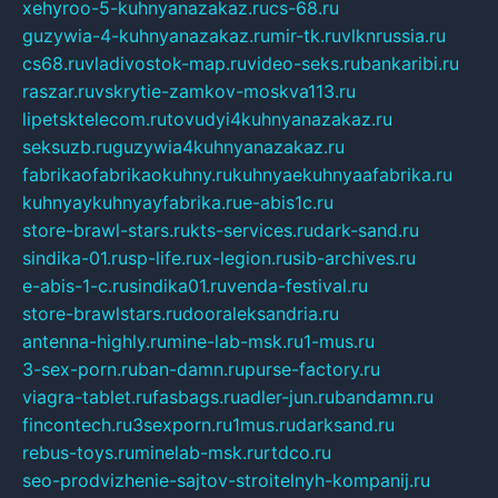
xehyroo-5-kuhnyanazakaz.ru
cs-68.ru
guzywia-4-kuhnyanazakaz.ru
mir-tk.ru
vlknrussia.ru
cs68.ru
vladivostok-map.ru
video-seks.ru
bankaribi.ru
raszar.ru
vskrytie-zamkov-moskva113.ru
lipetsktelecom.ru
tovudyi4kuhnyanazakaz.ru
seksuzb.ru
guzywia4kuhnyanazakaz.ru
fabrikaofabrikaokuhny.ru
kuhnyaekuhnyaafabrika.ru
kuhnyaykuhnyayfabrika.ru
e-abis1c.ru
store-brawl-stars.ru
kts-services.ru
dark-sand.ru
sindika-01.ru
sp-life.ru
x-legion.ru
sib-archives.ru
e-abis-1-c.ru
sindika01.ru
venda-festival.ru
store-brawlstars.ru
dooraleksandria.ru
antenna-highly.ru
mine-lab-msk.ru
1-mus.ru
3-sex-porn.ru
ban-damn.ru
purse-factory.ru
viagra-tablet.ru
fasbags.ru
adler-jun.ru
bandamn.ru
fincontech.ru
3sexporn.ru
1mus.ru
darksand.ru
rebus-toys.ru
minelab-msk.ru
rtdco.ru
seo-prodvizhenie-sajtov-stroitelnyh-kompanij.ru