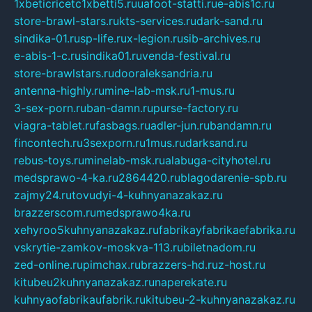
1xbeticricetc1xbetti5.ru
uafoot-statti.ru
e-abis1c.ru
store-brawl-stars.ru
kts-services.ru
dark-sand.ru
sindika-01.ru
sp-life.ru
x-legion.ru
sib-archives.ru
e-abis-1-c.ru
sindika01.ru
venda-festival.ru
store-brawlstars.ru
dooraleksandria.ru
antenna-highly.ru
mine-lab-msk.ru
1-mus.ru
3-sex-porn.ru
ban-damn.ru
purse-factory.ru
viagra-tablet.ru
fasbags.ru
adler-jun.ru
bandamn.ru
fincontech.ru
3sexporn.ru
1mus.ru
darksand.ru
rebus-toys.ru
minelab-msk.ru
alabuga-cityhotel.ru
medsprawo-4-ka.ru
2864420.ru
blagodarenie-spb.ru
zajmy24.ru
tovudyi-4-kuhnyanazakaz.ru
brazzerscom.ru
medsprawo4ka.ru
xehyroo5kuhnyanazakaz.ru
fabrikayfabrikaefabrika.ru
vskrytie-zamkov-moskva-113.ru
biletnadom.ru
zed-online.ru
pimchax.ru
brazzers-hd.ru
z-host.ru
kitubeu2kuhnyanazakaz.ru
naperekate.ru
kuhnyaofabrikaufabrik.ru
kitubeu-2-kuhnyanazakaz.ru