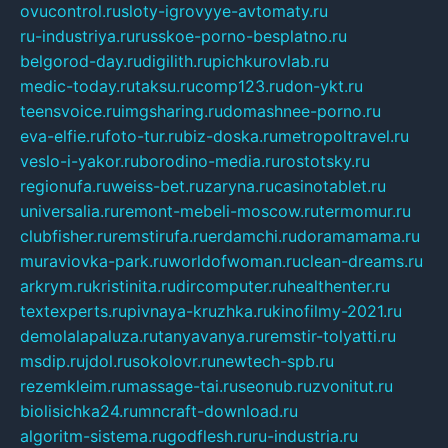
ovucontrol.ru
sloty-igrovyye-avtomaty.ru
ru-industriya.ru
russkoe-porno-besplatno.ru
belgorod-day.ru
digilith.ru
pichkurovlab.ru
medic-today.ru
taksu.ru
comp123.ru
don-ykt.ru
teensvoice.ru
imgsharing.ru
domashnee-porno.ru
eva-elfie.ru
foto-tur.ru
biz-doska.ru
metropoltravel.ru
veslo-i-yakor.ru
borodino-media.ru
rostotsky.ru
regionufa.ru
weiss-bet.ru
zaryna.ru
casinotablet.ru
universalia.ru
remont-mebeli-moscow.ru
termomur.ru
clubfisher.ru
remstirufa.ru
erdamchi.ru
doramamama.ru
muraviovka-park.ru
worldofwoman.ru
clean-dreams.ru
arkrym.ru
kristinita.ru
dircomputer.ru
healthenter.ru
textexperts.ru
pivnaya-kruzhka.ru
kinofilmy-2021.ru
demolalapaluza.ru
tanyavanya.ru
remstir-tolyatti.ru
msdip.ru
jdol.ru
sokolovr.ru
newtech-spb.ru
rezemkleim.ru
massage-tai.ru
seonub.ru
zvonitut.ru
biolisichka24.ru
mncraft-download.ru
algoritm-sistema.ru
godflesh.ru
ru-industria.ru