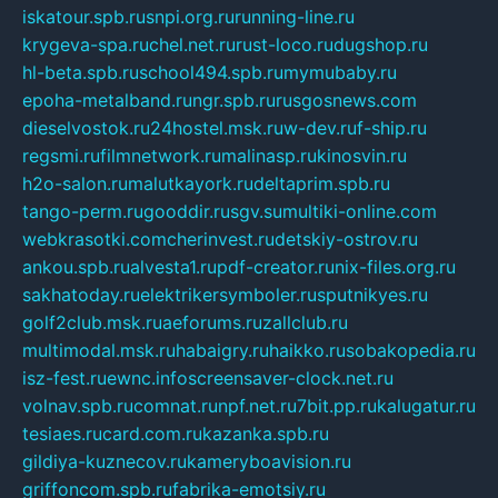
iskatour.spb.ru
snpi.org.ru
running-line.ru
krygeva-spa.ru
chel.net.ru
rust-loco.ru
dugshop.ru
hl-beta.spb.ru
school494.spb.ru
mymubaby.ru
epoha-metalband.ru
ngr.spb.ru
rusgosnews.com
dieselvostok.ru
24hostel.msk.ru
w-dev.ru
f-ship.ru
regsmi.ru
filmnetwork.ru
malinasp.ru
kinosvin.ru
h2o-salon.ru
malutkayork.ru
deltaprim.spb.ru
tango-perm.ru
gooddir.ru
sgv.su
multiki-online.com
webkrasotki.com
cherinvest.ru
detskiy-ostrov.ru
ankou.spb.ru
alvesta1.ru
pdf-creator.ru
nix-files.org.ru
sakhatoday.ru
elektrikersymboler.ru
sputnikyes.ru
golf2club.msk.ru
aeforums.ru
zallclub.ru
multimodal.msk.ru
habaigry.ru
haikko.ru
sobakopedia.ru
isz-fest.ru
ewnc.info
screensaver-clock.net.ru
volnav.spb.ru
comnat.ru
npf.net.ru
7bit.pp.ru
kalugatur.ru
tesiaes.ru
card.com.ru
kazanka.spb.ru
gildiya-kuznecov.ru
kameryboavision.ru
griffoncom.spb.ru
fabrika-emotsiy.ru