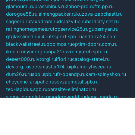
glamourai.ru
brassminus.ru
zabor-pro.ru
ftn.pp.ru
dorogoe58.ru
laimengpacker.ru
kuzova-zapchasti.ru
sageerp.ru
taxodrom.ru
dsrazvitie.ru
hardcity.net.ru
ratinghomegames.ru
topservice25.ru
gubernyan.ru
gtglasslined.ru
ii4.ru
tssport.spb.ru
andorra24.com
blackwallstreet.ru
oboimos.ru
optim-doors.com.ru
ikuch.ru
nycr.org.ru
npa21.ru
vremya-ch.spb.ru
desert000.ru
ivtorgi.ru
ifiori.ru
catalog-statei.ru
dcv.org.ru
spetsmaster174.ru
ipkameryhiseeu.ru
dum26.ru
ruspol.spb.ru
fr-opendp.ru
kam-solnyshko.ru
cheyenne-arapaho.ru
sevzapmetal.spb.ru
ted-lapidus.spb.ru
parasite-eliminator.ru
sigma-complete.ru
modernworld.ru
dama-moda.ru
eholot-group.ru
sk-nvkz.ru
DRONGOLD.RU
democratia2.ru
i-farmer.ru
mass-sport.org
jablonex.spb.ru
bookmess.ru
linkword.ru
refineua.com.ru
cs-spec.net.ru
altay-mebel.ru
DNK-THEATRE.RU
mechaniks.spb.ru
ipcamtechage.ru