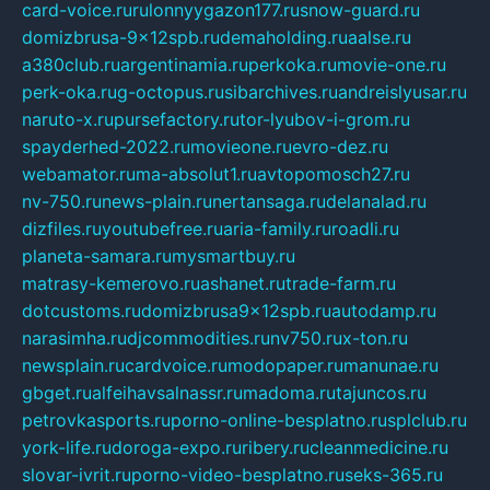
card-voice.ru
rulonnyygazon177.ru
snow-guard.ru
domizbrusa-9x12spb.ru
demaholding.ru
aalse.ru
a380club.ru
argentinamia.ru
perkoka.ru
movie-one.ru
perk-oka.ru
g-octopus.ru
sibarchives.ru
andreislyusar.ru
naruto-x.ru
pursefactory.ru
tor-lyubov-i-grom.ru
spayderhed-2022.ru
movieone.ru
evro-dez.ru
webamator.ru
ma-absolut1.ru
avtopomosch27.ru
nv-750.ru
news-plain.ru
nertansaga.ru
delanalad.ru
dizfiles.ru
youtubefree.ru
aria-family.ru
roadli.ru
planeta-samara.ru
mysmartbuy.ru
matrasy-kemerovo.ru
ashanet.ru
trade-farm.ru
dotcustoms.ru
domizbrusa9x12spb.ru
autodamp.ru
narasimha.ru
djcommodities.ru
nv750.ru
x-ton.ru
newsplain.ru
cardvoice.ru
modopaper.ru
manunae.ru
gbget.ru
alfeihavsalnassr.ru
madoma.ru
tajuncos.ru
petrovkasports.ru
porno-online-besplatno.ru
splclub.ru
york-life.ru
doroga-expo.ru
ribery.ru
cleanmedicine.ru
slovar-ivrit.ru
porno-video-besplatno.ru
seks-365.ru