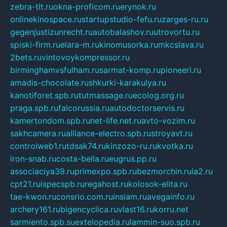
zebra-tlt.ru
okna-proficom.ru
erynok.ru
onlinekinospace.ru
startupstudio-fefu.ru
zarges-ru.ru
gegenjustizunrecht.ru
autobalashov.ru
utrovortu.ru
spiski-firm.ru
elara-m.ru
kinomusorka.ru
mkcslava.ru
2bets.ru
vintovoykompressor.ru
birminghamvsfulham.ru
sarmat-komp.ru
pioneeri.ru
amadis-chocolate.ru
shkurki-karakulya.ru
kanotiforet.spb.ru
tutmassage.ru
ecolog.org.ru
praga.spb.ru
falcorussia.ru
autodoctorservis.ru
kamertondom.spb.ru
net-life.net.ru
avto-vozim.ru
sakhcamera.ru
alliance-electro.spb.ru
stroyavt.ru
controlweb1.ru
tdsak74.ru
kinzozo-ru.ru
kvotka.ru
iron-snab.ru
costa-bella.ru
eugrus.pp.ru
associaciya39.ru
primexpo.spb.ru
bezmorchin.ru
ia2.ru
cpt21.ru
ispecspb.ru
regahost.ru
kolosok-elita.ru
tae-kwon.ru
consrio.com.ru
insiam.ru
avegainfo.ru
archery161.ru
bigencyclica.ru
vlast16.ru
korru.net
sarmiento.spb.su
extelopedia.ru
lammin-suo.spb.ru