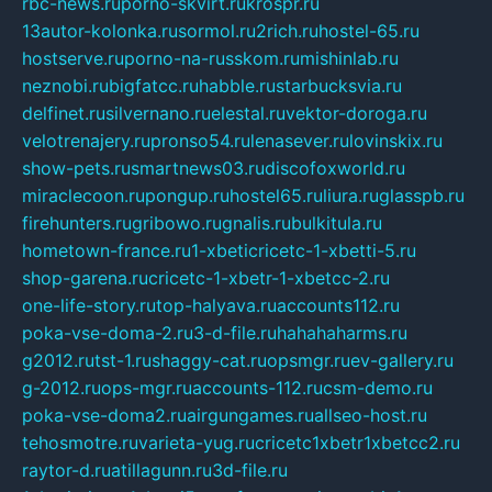
rbc-news.ru
porno-skvirt.ru
krospr.ru
13autor-kolonka.ru
sormol.ru
2rich.ru
hostel-65.ru
hostserve.ru
porno-na-russkom.ru
mishinlab.ru
neznobi.ru
bigfatcc.ru
habble.ru
starbucksvia.ru
delfinet.ru
silvernano.ru
elestal.ru
vektor-doroga.ru
velotrenajery.ru
pronso54.ru
lenasever.ru
lovinskix.ru
show-pets.ru
smartnews03.ru
discofoxworld.ru
miraclecoon.ru
pongup.ru
hostel65.ru
liura.ru
glasspb.ru
firehunters.ru
gribowo.ru
gnalis.ru
bulkitula.ru
hometown-france.ru
1-xbeticricetc-1-xbetti-5.ru
shop-garena.ru
cricetc-1-xbetr-1-xbetcc-2.ru
one-life-story.ru
top-halyava.ru
accounts112.ru
poka-vse-doma-2.ru
3-d-file.ru
hahahaharms.ru
g2012.ru
tst-1.ru
shaggy-cat.ru
opsmgr.ru
ev-gallery.ru
g-2012.ru
ops-mgr.ru
accounts-112.ru
csm-demo.ru
poka-vse-doma2.ru
airgungames.ru
allseo-host.ru
tehosmotre.ru
varieta-yug.ru
cricetc1xbetr1xbetcc2.ru
raytor-d.ru
atillagunn.ru
3d-file.ru