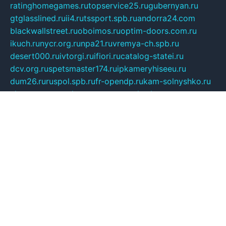
ratinghomegames.ru
topservice25.ru
gubernyan.ru
gtglasslined.ru
ii4.ru
tssport.spb.ru
andorra24.com
blackwallstreet.ru
oboimos.ru
optim-doors.com.ru
ikuch.ru
nycr.org.ru
npa21.ru
vremya-ch.spb.ru
desert000.ru
ivtorgi.ru
ifiori.ru
catalog-statei.ru
dcv.org.ru
spetsmaster174.ru
ipkameryhiseeu.ru
dum26.ru
ruspol.spb.ru
fr-opendp.ru
kam-solnyshko.ru
cheyenne-arapaho.ru
sevzapmetal.spb.ru
ted-lapidus.spb.ru
parasite-eliminator.ru
sigma-complete.ru
modernworld.ru
dama-moda.ru
eholot-group.ru
sk-nvkz.ru
DRONGOLD.RU
democratia2.ru
i-farmer.ru
mass-sport.org
jablonex.spb.ru
bookmess.ru
linkword.ru
refineua.com.ru
cs-spec.net.ru
altay-mebel.ru
DNK-THEATRE.RU
mechaniks.spb.ru
ipcamtechage.ru
skosta.ru
a-sun.ru
stroy-ldsp.ru
snowlands.org.ru
childrensshoes.ru
mrlizzy.ru
mebelsofiakrd.ru
bulizhenko.ru
rumantick.net.ru
mtszerno.ru