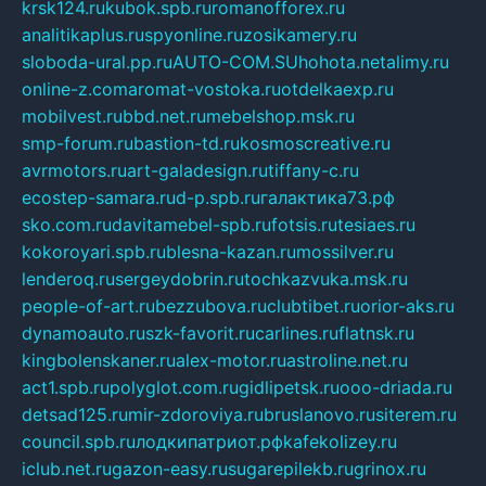
krsk124.ru
kubok.spb.ru
romanofforex.ru
analitikaplus.ru
spyonline.ru
zosikamery.ru
sloboda-ural.pp.ru
AUTO-COM.SU
hohota.net
alimy.ru
online-z.com
aromat-vostoka.ru
otdelkaexp.ru
mobilvest.ru
bbd.net.ru
mebelshop.msk.ru
smp-forum.ru
bastion-td.ru
kosmoscreative.ru
avrmotors.ru
art-galadesign.ru
tiffany-c.ru
ecostep-samara.ru
d-p.spb.ru
галактика73.рф
sko.com.ru
davitamebel-spb.ru
fotsis.ru
tesiaes.ru
kokoroyari.spb.ru
blesna-kazan.ru
mossilver.ru
lenderoq.ru
sergeydobrin.ru
tochkazvuka.msk.ru
people-of-art.ru
bezzubova.ru
clubtibet.ru
orior-aks.ru
dynamoauto.ru
szk-favorit.ru
carlines.ru
flatnsk.ru
kingbolenskaner.ru
alex-motor.ru
astroline.net.ru
act1.spb.ru
polyglot.com.ru
gidlipetsk.ru
ooo-driada.ru
detsad125.ru
mir-zdoroviya.ru
bruslanovo.ru
siterem.ru
council.spb.ru
лодкипатриот.рф
kafekolizey.ru
iclub.net.ru
gazon-easy.ru
sugarepilekb.ru
grinox.ru