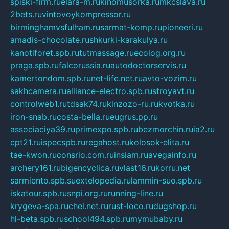
spiski-firm.ru
elara-m.ru
kinomusorka.ru
mkcslava.ru
2bets.ru
vintovoykompressor.ru
birminghamvsfulham.ru
sarmat-komp.ru
pioneeri.ru
amadis-chocolate.ru
shkurki-karakulya.ru
kanotiforet.spb.ru
tutmassage.ru
ecolog.org.ru
praga.spb.ru
falcorussia.ru
autodoctorservis.ru
kamertondom.spb.ru
net-life.net.ru
avto-vozim.ru
sakhcamera.ru
alliance-electro.spb.ru
stroyavt.ru
controlweb1.ru
tdsak74.ru
kinzozo-ru.ru
kvotka.ru
iron-snab.ru
costa-bella.ru
eugrus.pp.ru
associaciya39.ru
primexpo.spb.ru
bezmorchin.ru
ia2.ru
cpt21.ru
ispecspb.ru
regahost.ru
kolosok-elita.ru
tae-kwon.ru
consrio.com.ru
insiam.ru
avegainfo.ru
archery161.ru
bigencyclica.ru
vlast16.ru
korru.net
sarmiento.spb.su
extelopedia.ru
lammin-suo.spb.ru
iskatour.spb.ru
snpi.org.ru
running-line.ru
krygeva-spa.ru
chel.net.ru
rust-loco.ru
dugshop.ru
hl-beta.spb.ru
school494.spb.ru
mymubaby.ru