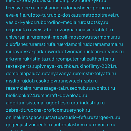
medic-today.ru
taksu.ru
comp123.ru
don-ykt.ru
teensvoice.ru
imgsharing.ru
domashnee-porno.ru
eva-elfie.ru
foto-tur.ru
biz-doska.ru
metropoltravel.ru
veslo-i-yakor.ru
borodino-media.ru
rostotsky.ru
regionufa.ru
weiss-bet.ru
zaryna.ru
casinotablet.ru
universalia.ru
remont-mebeli-moscow.ru
termomur.ru
clubfisher.ru
remstirufa.ru
erdamchi.ru
doramamama.ru
muraviovka-park.ru
worldofwoman.ru
clean-dreams.ru
arkrym.ru
kristinita.ru
dircomputer.ru
healthenter.ru
textexperts.ru
pivnaya-kruzhka.ru
kinofilmy-2021.ru
demolalapaluza.ru
tanyavanya.ru
remstir-tolyatti.ru
msdip.ru
jdol.ru
sokolovr.ru
newtech-spb.ru
rezemkleim.ru
massage-tai.ru
seonub.ru
zvonitut.ru
biolisichka24.ru
mncraft-download.ru
algoritm-sistema.ru
godflesh.ru
ru-industria.ru
zebra-tlt.ru
okna-proficom.ru
erynok.ru
onlinekinospace.ru
startupstudio-fefu.ru
zarges-ru.ru
gegenjustizunrecht.ru
autobalashov.ru
utrovortu.ru