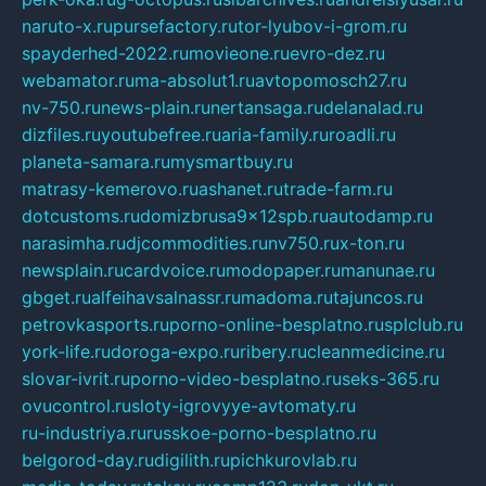
naruto-x.ru
pursefactory.ru
tor-lyubov-i-grom.ru
spayderhed-2022.ru
movieone.ru
evro-dez.ru
webamator.ru
ma-absolut1.ru
avtopomosch27.ru
nv-750.ru
news-plain.ru
nertansaga.ru
delanalad.ru
dizfiles.ru
youtubefree.ru
aria-family.ru
roadli.ru
planeta-samara.ru
mysmartbuy.ru
matrasy-kemerovo.ru
ashanet.ru
trade-farm.ru
dotcustoms.ru
domizbrusa9x12spb.ru
autodamp.ru
narasimha.ru
djcommodities.ru
nv750.ru
x-ton.ru
newsplain.ru
cardvoice.ru
modopaper.ru
manunae.ru
gbget.ru
alfeihavsalnassr.ru
madoma.ru
tajuncos.ru
petrovkasports.ru
porno-online-besplatno.ru
splclub.ru
york-life.ru
doroga-expo.ru
ribery.ru
cleanmedicine.ru
slovar-ivrit.ru
porno-video-besplatno.ru
seks-365.ru
ovucontrol.ru
sloty-igrovyye-avtomaty.ru
ru-industriya.ru
russkoe-porno-besplatno.ru
belgorod-day.ru
digilith.ru
pichkurovlab.ru