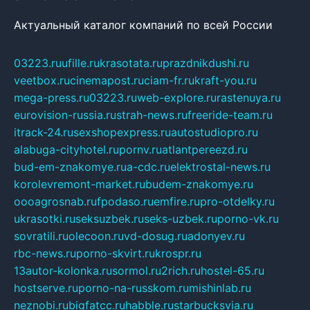
Актуальный каталог компаний по всей России
03223.ru
ufille.ru
krasotata.ru
prazdnikdushi.ru
veetbox.ru
cinemapost.ru
ciam-fr.ru
kraft-you.ru
mega-press.ru
03223.ru
web-explore.ru
rastenuya.ru
eurovision-russia.ru
strah-news.ru
freeride-team.ru
itrack-24.ru
sexshopexpress.ru
autostudiopro.ru
alabuga-cityhotel.ru
pornv.ru
atlantpereezd.ru
bud-em-znakomye.ru
a-cdc.ru
elektrostal-news.ru
korolevremont-market.ru
budem-znakomye.ru
oooagrosnab.ru
fpodaso.ru
emfire.ru
pro-otdelky.ru
ukrasotki.ru
seksuzbek.ru
seks-uzbek.ru
porno-vk.ru
sovratili.ru
olecoon.ru
vd-dosug.ru
adonyev.ru
rbc-news.ru
porno-skvirt.ru
krospr.ru
13autor-kolonka.ru
sormol.ru
2rich.ru
hostel-65.ru
hostserve.ru
porno-na-russkom.ru
mishinlab.ru
neznobi.ru
bigfatcc.ru
habble.ru
starbucksvia.ru