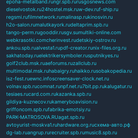
epoha-metalband.ru
ngr.spb.ru
rusgosnews.com
dieselvostok.ru
24hostel.msk.ru
w-dev.ru
f-ship.ru
regsmi.ru
filmnetwork.ru
malinasp.ru
kinosvin.ru
h2o-salon.ru
malutkayork.ru
deltaprim.spb.ru
tango-perm.ru
gooddir.ru
sgv.su
multiki-online.com
webkrasotki.com
cherinvest.ru
detskiy-ostrov.ru
ankou.spb.ru
alvesta1.ru
pdf-creator.ru
nix-files.org.ru
sakhatoday.ru
elektrikersymboler.ru
sputnikyes.ru
golf2club.msk.ru
aeforums.ru
zallclub.ru
multimodal.msk.ru
habaigry.ru
haikko.ru
sobakopedia.ru
isz-fest.ru
ewnc.info
screensaver-clock.net.ru
volnav.spb.ru
comnat.ru
npf.net.ru
7bit.pp.ru
kalugatur.ru
tesiaes.ru
card.com.ru
kazanka.spb.ru
gildiya-kuznecov.ru
kameryboavision.ru
griffoncom.spb.ru
fabrika-emotsiy.ru
PARK-MATROSOVA.RU
agat.spb.ru
avtoyurist-moskva1.ru
hardware.org.ru
схема-авто.рф
dg-lab.ru
angrup.ru
recruiter.spb.ru
music8.spb.ru