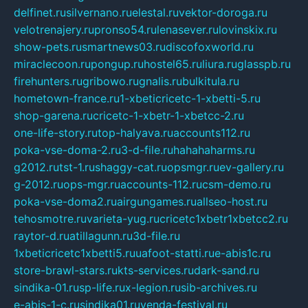
delfinet.ru
silvernano.ru
elestal.ru
vektor-doroga.ru
velotrenajery.ru
pronso54.ru
lenasever.ru
lovinskix.ru
show-pets.ru
smartnews03.ru
discofoxworld.ru
miraclecoon.ru
pongup.ru
hostel65.ru
liura.ru
glasspb.ru
firehunters.ru
gribowo.ru
gnalis.ru
bulkitula.ru
hometown-france.ru
1-xbeticricetc-1-xbetti-5.ru
shop-garena.ru
cricetc-1-xbetr-1-xbetcc-2.ru
one-life-story.ru
top-halyava.ru
accounts112.ru
poka-vse-doma-2.ru
3-d-file.ru
hahahaharms.ru
g2012.ru
tst-1.ru
shaggy-cat.ru
opsmgr.ru
ev-gallery.ru
g-2012.ru
ops-mgr.ru
accounts-112.ru
csm-demo.ru
poka-vse-doma2.ru
airgungames.ru
allseo-host.ru
tehosmotre.ru
varieta-yug.ru
cricetc1xbetr1xbetcc2.ru
raytor-d.ru
atillagunn.ru
3d-file.ru
1xbeticricetc1xbetti5.ru
uafoot-statti.ru
e-abis1c.ru
store-brawl-stars.ru
kts-services.ru
dark-sand.ru
sindika-01.ru
sp-life.ru
x-legion.ru
sib-archives.ru
e-abis-1-c.ru
sindika01.ru
venda-festival.ru