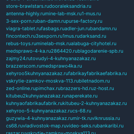
store-brawlstars.ru
dooraleksandria.ru
antenna-highly.ru
mine-lab-msk.ru
1-mus.ru
3-sex-porn.ru
ban-damn.ru
purse-factory.ru
viagra-tablet.ru
fasbags.ru
adler-jun.ru
bandamn.ru
fincontech.ru
3sexporn.ru
1mus.ru
darksand.ru
rebus-toys.ru
minelab-msk.ru
alabuga-cityhotel.ru
medsprawo-4-ka.ru
2864420.ru
blagodarenie-spb.ru
zajmy24.ru
tovudyi-4-kuhnyanazakaz.ru
brazzerscom.ru
medsprawo4ka.ru
xehyroo5kuhnyanazakaz.ru
fabrikayfabrikaefabrika.ru
vskrytie-zamkov-moskva-113.ru
biletnadom.ru
zed-online.ru
pimchax.ru
brazzers-hd.ru
z-host.ru
kitubeu2kuhnyanazakaz.ru
naperekate.ru
kuhnyaofabrikaufabrik.ru
kitubeu-2-kuhnyanazakaz.ru
xehyroo-5-kuhnyanazakaz.ru
cs-68.ru
guzywia-4-kuhnyanazakaz.ru
mir-tk.ru
vlknrussia.ru
cs68.ru
vladivostok-map.ru
video-seks.ru
bankaribi.ru
raszar.ru
vskrytie-zamkov-moskva113.ru