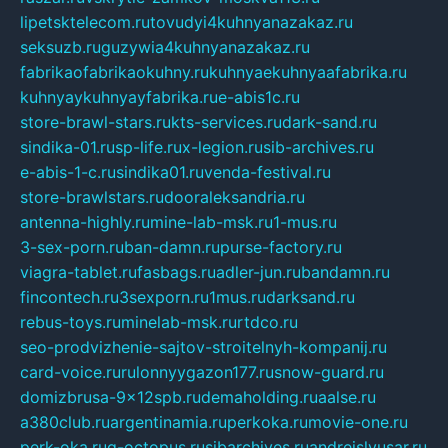
lipetsktelecom.ru
tovudyi4kuhnyanazakaz.ru
seksuzb.ru
guzywia4kuhnyanazakaz.ru
fabrikaofabrikaokuhny.ru
kuhnyaekuhnyaafabrika.ru
kuhnyaykuhnyayfabrika.ru
e-abis1c.ru
store-brawl-stars.ru
kts-services.ru
dark-sand.ru
sindika-01.ru
sp-life.ru
x-legion.ru
sib-archives.ru
e-abis-1-c.ru
sindika01.ru
venda-festival.ru
store-brawlstars.ru
dooraleksandria.ru
antenna-highly.ru
mine-lab-msk.ru
1-mus.ru
3-sex-porn.ru
ban-damn.ru
purse-factory.ru
viagra-tablet.ru
fasbags.ru
adler-jun.ru
bandamn.ru
fincontech.ru
3sexporn.ru
1mus.ru
darksand.ru
rebus-toys.ru
minelab-msk.ru
rtdco.ru
seo-prodvizhenie-sajtov-stroitelnyh-kompanij.ru
card-voice.ru
rulonnyygazon177.ru
snow-guard.ru
domizbrusa-9x12spb.ru
demaholding.ru
aalse.ru
a380club.ru
argentinamia.ru
perkoka.ru
movie-one.ru
perk-oka.ru
g-octopus.ru
sibarchives.ru
andreislyusar.ru