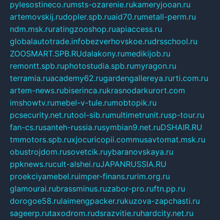
pylesostineco.ru
msts-ozarenie.ru
kameryjooan.ru
artemovskij.ru
dopler.spb.ru
aid70.ru
metall-perm.ru
ndm.msk.ru
ratingzooshop.ru
apiaccess.ru
globalautotrade.info
bezverhovskoe.ru
drsschool.ru
ZOOSMART.SPB.RU
dalakony.ru
medikijob.ru
remontt.spb.ru
photostudia.spb.ru
myragon.ru
terramia.ru
academy62.ru
gardengallereya.ru
rti.com.ru
artem-news.ru
biserinca.ru
krasnodarkurort.com
imshowtv.ru
mebel-v-tule.ru
mobtopik.ru
pcsecurity.net.ru
tool-sib.ru
multimetrunit.ru
sp-tour.ru
fan-cs.ru
santeh-russia.ru
symbian9.net.ru
DSHAIR.RU
tmmotors.spb.ru
xjocuricopii.com
musavtomat.msk.ru
obustrojdom.ru
sovetcik.ru
ybaranovskaya.ru
ppknews.ru
cult-alshei.ru
JAPANRUSSIA.RU
proekciyamebel.ru
imper-finans.ru
rim.org.ru
glamourai.ru
brassminus.ru
zabor-pro.ru
ftn.pp.ru
dorogoe58.ru
laimengpacker.ru
kuzova-zapchasti.ru
sageerp.ru
taxodrom.ru
dsrazvitie.ru
hardcity.net.ru