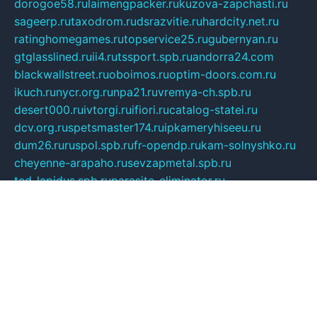
dorogoe58.ru
laimengpacker.ru
kuzova-zapchasti.ru
sageerp.ru
taxodrom.ru
dsrazvitie.ru
hardcity.net.ru
ratinghomegames.ru
topservice25.ru
gubernyan.ru
gtglasslined.ru
ii4.ru
tssport.spb.ru
andorra24.com
blackwallstreet.ru
oboimos.ru
optim-doors.com.ru
ikuch.ru
nycr.org.ru
npa21.ru
vremya-ch.spb.ru
desert000.ru
ivtorgi.ru
ifiori.ru
catalog-statei.ru
dcv.org.ru
spetsmaster174.ru
ipkameryhiseeu.ru
dum26.ru
ruspol.spb.ru
fr-opendp.ru
kam-solnyshko.ru
cheyenne-arapaho.ru
sevzapmetal.spb.ru
ted-lapidus.spb.ru
parasite-eliminator.ru
sigma-complete.ru
modernworld.ru
dama-moda.ru
eholot-group.ru
sk-nvkz.ru
DRONGOLD.RU
democratia2.ru
i-farmer.ru
mass-sport.org
jablonex.spb.ru
bookmess.ru
linkword.ru
refineua.com.ru
cs-spec.net.ru
altay-mebel.ru
DNK-THEATRE.RU
mechaniks.spb.ru
ipcamtechage.ru
skosta.ru
a-sun.ru
stroy-ldsp.ru
snowlands.org.ru