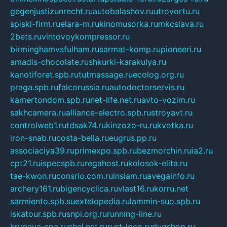
gegenjustizunrecht.ru
autobalashov.ru
utrovortu.ru
spiski-firm.ru
elara-m.ru
kinomusorka.ru
mkcslava.ru
2bets.ru
vintovoykompressor.ru
birminghamvsfulham.ru
sarmat-komp.ru
pioneeri.ru
amadis-chocolate.ru
shkurki-karakulya.ru
kanotiforet.spb.ru
tutmassage.ru
ecolog.org.ru
praga.spb.ru
falcorussia.ru
autodoctorservis.ru
kamertondom.spb.ru
net-life.net.ru
avto-vozim.ru
sakhcamera.ru
alliance-electro.spb.ru
stroyavt.ru
controlweb1.ru
tdsak74.ru
kinzozo-ru.ru
kvotka.ru
iron-snab.ru
costa-bella.ru
eugrus.pp.ru
associaciya39.ru
primexpo.spb.ru
bezmorchin.ru
ia2.ru
cpt21.ru
ispecspb.ru
regahost.ru
kolosok-elita.ru
tae-kwon.ru
consrio.com.ru
insiam.ru
avegainfo.ru
archery161.ru
bigencyclica.ru
vlast16.ru
korru.net
sarmiento.spb.su
extelopedia.ru
lammin-suo.spb.ru
iskatour.spb.ru
snpi.org.ru
running-line.ru
krygeva-spa.ru
chel.net.ru
rust-loco.ru
dugshop.ru