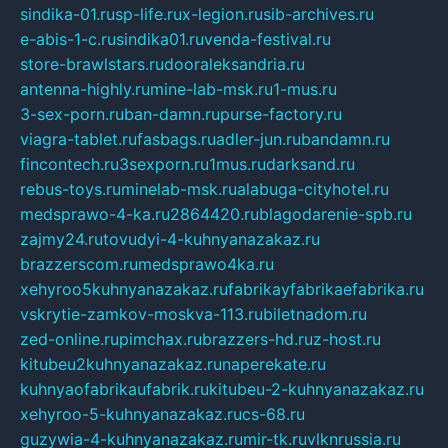
sindika-01.ru
sp-life.ru
x-legion.ru
sib-archives.ru
e-abis-1-c.ru
sindika01.ru
venda-festival.ru
store-brawlstars.ru
dooraleksandria.ru
antenna-highly.ru
mine-lab-msk.ru
1-mus.ru
3-sex-porn.ru
ban-damn.ru
purse-factory.ru
viagra-tablet.ru
fasbags.ru
adler-jun.ru
bandamn.ru
fincontech.ru
3sexporn.ru
1mus.ru
darksand.ru
rebus-toys.ru
minelab-msk.ru
alabuga-cityhotel.ru
medsprawo-4-ka.ru
2864420.ru
blagodarenie-spb.ru
zajmy24.ru
tovudyi-4-kuhnyanazakaz.ru
brazzerscom.ru
medsprawo4ka.ru
xehyroo5kuhnyanazakaz.ru
fabrikayfabrikaefabrika.ru
vskrytie-zamkov-moskva-113.ru
biletnadom.ru
zed-online.ru
pimchax.ru
brazzers-hd.ru
z-host.ru
kitubeu2kuhnyanazakaz.ru
naperekate.ru
kuhnyaofabrikaufabrik.ru
kitubeu-2-kuhnyanazakaz.ru
xehyroo-5-kuhnyanazakaz.ru
cs-68.ru
guzywia-4-kuhnyanazakaz.ru
mir-tk.ru
vlknrussia.ru