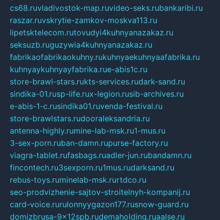
cs68.ru
vladivostok-map.ru
video-seks.ru
bankaribi.ru
raszar.ru
vskrytie-zamkov-moskva113.ru
lipetsktelecom.ru
tovudyi4kuhnyanazakaz.ru
seksuzb.ru
guzywia4kuhnyanazakaz.ru
fabrikaofabrikaokuhny.ru
kuhnyaekuhnyaafabrika.ru
kuhnyaykuhnyayfabrika.ru
e-abis1c.ru
store-brawl-stars.ru
kts-services.ru
dark-sand.ru
sindika-01.ru
sp-life.ru
x-legion.ru
sib-archives.ru
e-abis-1-c.ru
sindika01.ru
venda-festival.ru
store-brawlstars.ru
dooraleksandria.ru
antenna-highly.ru
mine-lab-msk.ru
1-mus.ru
3-sex-porn.ru
ban-damn.ru
purse-factory.ru
viagra-tablet.ru
fasbags.ru
adler-jun.ru
bandamn.ru
fincontech.ru
3sexporn.ru
1mus.ru
darksand.ru
rebus-toys.ru
minelab-msk.ru
rtdco.ru
seo-prodvizhenie-sajtov-stroitelnyh-kompanij.ru
card-voice.ru
rulonnyygazon177.ru
snow-guard.ru
domizbrusa-9x12spb.ru
demaholding.ru
aalse.ru