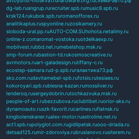
avtoyurist-moskva1.ru
hardware.org.ru
схема-авто.рф
dg-lab.ru
angrup.ru
recruiter.spb.ru
music8.spb.ru
krsk124.ru
kubok.spb.ru
romanofforex.ru
analitikaplus.ru
spyonline.ru
zosikamery.ru
sloboda-ural.pp.ru
AUTO-COM.SU
hohota.net
alimy.ru
online-z.com
aromat-vostoka.ru
otdelkaexp.ru
mobilvest.ru
bbd.net.ru
mebelshop.msk.ru
smp-forum.ru
bastion-td.ru
kosmoscreative.ru
avrmotors.ru
art-galadesign.ru
tiffany-c.ru
ecostep-samara.ru
d-p.spb.ru
галактика73.рф
sko.com.ru
davitamebel-spb.ru
fotsis.ru
tesiaes.ru
kokoroyari.spb.ru
blesna-kazan.ru
mossilver.ru
lenderoq.ru
sergeydobrin.ru
tochkazvuka.msk.ru
people-of-art.ru
bezzubova.ru
clubtibet.ru
orior-aks.ru
dynamoauto.ru
szk-favorit.ru
carlines.ru
flatnsk.ru
kingbolenskaner.ru
alex-motor.ru
astroline.net.ru
act1.spb.ru
polyglot.com.ru
gidlipetsk.ru
ooo-driada.ru
detsad125.ru
mir-zdoroviya.ru
bruslanovo.ru
siterem.ru