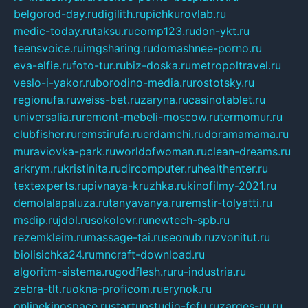
belgorod-day.ru
digilith.ru
pichkurovlab.ru
medic-today.ru
taksu.ru
comp123.ru
don-ykt.ru
teensvoice.ru
imgsharing.ru
domashnee-porno.ru
eva-elfie.ru
foto-tur.ru
biz-doska.ru
metropoltravel.ru
veslo-i-yakor.ru
borodino-media.ru
rostotsky.ru
regionufa.ru
weiss-bet.ru
zaryna.ru
casinotablet.ru
universalia.ru
remont-mebeli-moscow.ru
termomur.ru
clubfisher.ru
remstirufa.ru
erdamchi.ru
doramamama.ru
muraviovka-park.ru
worldofwoman.ru
clean-dreams.ru
arkrym.ru
kristinita.ru
dircomputer.ru
healthenter.ru
textexperts.ru
pivnaya-kruzhka.ru
kinofilmy-2021.ru
demolalapaluza.ru
tanyavanya.ru
remstir-tolyatti.ru
msdip.ru
jdol.ru
sokolovr.ru
newtech-spb.ru
rezemkleim.ru
massage-tai.ru
seonub.ru
zvonitut.ru
biolisichka24.ru
mncraft-download.ru
algoritm-sistema.ru
godflesh.ru
ru-industria.ru
zebra-tlt.ru
okna-proficom.ru
erynok.ru
onlinekinospace.ru
startupstudio-fefu.ru
zarges-ru.ru