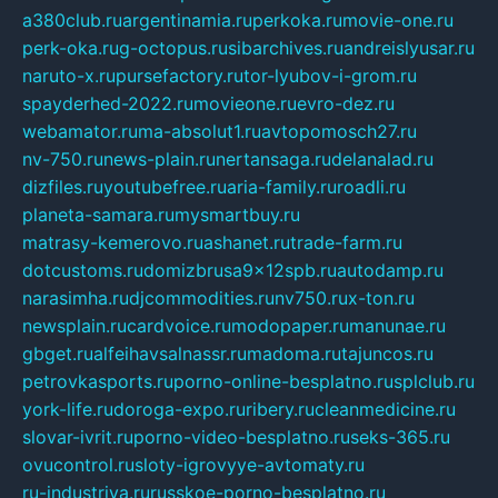
a380club.ru
argentinamia.ru
perkoka.ru
movie-one.ru
perk-oka.ru
g-octopus.ru
sibarchives.ru
andreislyusar.ru
naruto-x.ru
pursefactory.ru
tor-lyubov-i-grom.ru
spayderhed-2022.ru
movieone.ru
evro-dez.ru
webamator.ru
ma-absolut1.ru
avtopomosch27.ru
nv-750.ru
news-plain.ru
nertansaga.ru
delanalad.ru
dizfiles.ru
youtubefree.ru
aria-family.ru
roadli.ru
planeta-samara.ru
mysmartbuy.ru
matrasy-kemerovo.ru
ashanet.ru
trade-farm.ru
dotcustoms.ru
domizbrusa9x12spb.ru
autodamp.ru
narasimha.ru
djcommodities.ru
nv750.ru
x-ton.ru
newsplain.ru
cardvoice.ru
modopaper.ru
manunae.ru
gbget.ru
alfeihavsalnassr.ru
madoma.ru
tajuncos.ru
petrovkasports.ru
porno-online-besplatno.ru
splclub.ru
york-life.ru
doroga-expo.ru
ribery.ru
cleanmedicine.ru
slovar-ivrit.ru
porno-video-besplatno.ru
seks-365.ru
ovucontrol.ru
sloty-igrovyye-avtomaty.ru
ru-industriya.ru
russkoe-porno-besplatno.ru