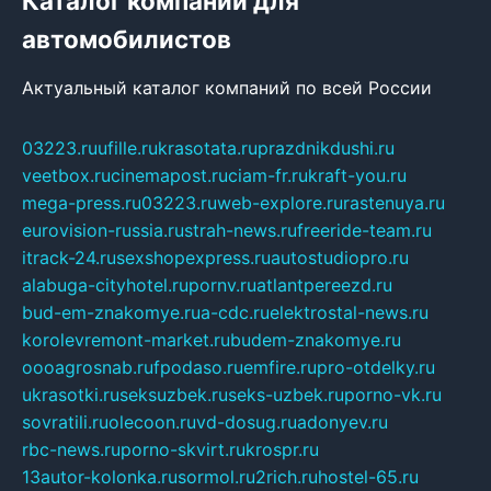
Каталог компаний для
автомобилистов
Актуальный каталог компаний по всей России
03223.ru
ufille.ru
krasotata.ru
prazdnikdushi.ru
veetbox.ru
cinemapost.ru
ciam-fr.ru
kraft-you.ru
mega-press.ru
03223.ru
web-explore.ru
rastenuya.ru
eurovision-russia.ru
strah-news.ru
freeride-team.ru
itrack-24.ru
sexshopexpress.ru
autostudiopro.ru
alabuga-cityhotel.ru
pornv.ru
atlantpereezd.ru
bud-em-znakomye.ru
a-cdc.ru
elektrostal-news.ru
korolevremont-market.ru
budem-znakomye.ru
oooagrosnab.ru
fpodaso.ru
emfire.ru
pro-otdelky.ru
ukrasotki.ru
seksuzbek.ru
seks-uzbek.ru
porno-vk.ru
sovratili.ru
olecoon.ru
vd-dosug.ru
adonyev.ru
rbc-news.ru
porno-skvirt.ru
krospr.ru
13autor-kolonka.ru
sormol.ru
2rich.ru
hostel-65.ru