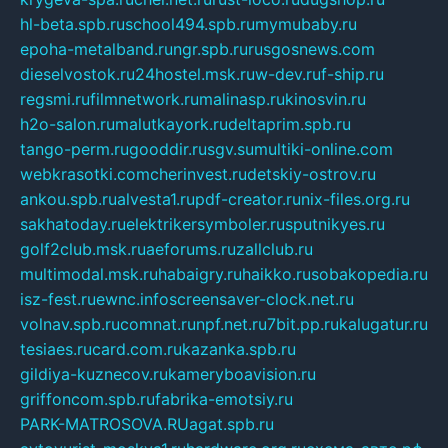
hl-beta.spb.ru
school494.spb.ru
mymubaby.ru
epoha-metalband.ru
ngr.spb.ru
rusgosnews.com
dieselvostok.ru
24hostel.msk.ru
w-dev.ru
f-ship.ru
regsmi.ru
filmnetwork.ru
malinasp.ru
kinosvin.ru
h2o-salon.ru
malutkayork.ru
deltaprim.spb.ru
tango-perm.ru
gooddir.ru
sgv.su
multiki-online.com
webkrasotki.com
cherinvest.ru
detskiy-ostrov.ru
ankou.spb.ru
alvesta1.ru
pdf-creator.ru
nix-files.org.ru
sakhatoday.ru
elektrikersymboler.ru
sputnikyes.ru
golf2club.msk.ru
aeforums.ru
zallclub.ru
multimodal.msk.ru
habaigry.ru
haikko.ru
sobakopedia.ru
isz-fest.ru
ewnc.info
screensaver-clock.net.ru
volnav.spb.ru
comnat.ru
npf.net.ru
7bit.pp.ru
kalugatur.ru
tesiaes.ru
card.com.ru
kazanka.spb.ru
gildiya-kuznecov.ru
kameryboavision.ru
griffoncom.spb.ru
fabrika-emotsiy.ru
PARK-MATROSOVA.RU
agat.spb.ru