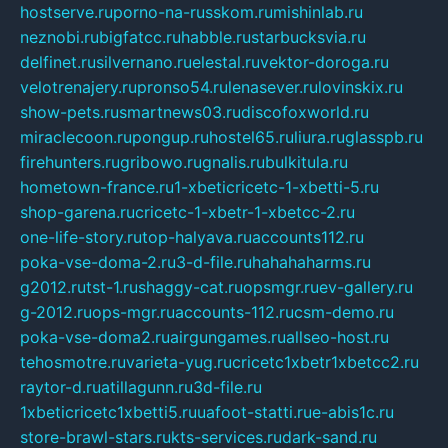
hostserve.ru
porno-na-russkom.ru
mishinlab.ru
neznobi.ru
bigfatcc.ru
habble.ru
starbucksvia.ru
delfinet.ru
silvernano.ru
elestal.ru
vektor-doroga.ru
velotrenajery.ru
pronso54.ru
lenasever.ru
lovinskix.ru
show-pets.ru
smartnews03.ru
discofoxworld.ru
miraclecoon.ru
pongup.ru
hostel65.ru
liura.ru
glasspb.ru
firehunters.ru
gribowo.ru
gnalis.ru
bulkitula.ru
hometown-france.ru
1-xbeticricetc-1-xbetti-5.ru
shop-garena.ru
cricetc-1-xbetr-1-xbetcc-2.ru
one-life-story.ru
top-halyava.ru
accounts112.ru
poka-vse-doma-2.ru
3-d-file.ru
hahahaharms.ru
g2012.ru
tst-1.ru
shaggy-cat.ru
opsmgr.ru
ev-gallery.ru
g-2012.ru
ops-mgr.ru
accounts-112.ru
csm-demo.ru
poka-vse-doma2.ru
airgungames.ru
allseo-host.ru
tehosmotre.ru
varieta-yug.ru
cricetc1xbetr1xbetcc2.ru
raytor-d.ru
atillagunn.ru
3d-file.ru
1xbeticricetc1xbetti5.ru
uafoot-statti.ru
e-abis1c.ru
store-brawl-stars.ru
kts-services.ru
dark-sand.ru