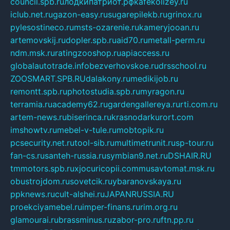
council.spb.ru
лодкипатриот.рф
kafekolizey.ru
iclub.net.ru
gazon-easy.ru
sugarepilekb.ru
grinox.ru
pylesostineco.ru
msts-ozarenie.ru
kameryjooan.ru
artemovskij.ru
dopler.spb.ru
aid70.ru
metall-perm.ru
ndm.msk.ru
ratingzooshop.ru
apiaccess.ru
globalautotrade.info
bezverhovskoe.ru
drsschool.ru
ZOOSMART.SPB.RU
dalakony.ru
medikijob.ru
remontt.spb.ru
photostudia.spb.ru
myragon.ru
terramia.ru
academy62.ru
gardengallereya.ru
rti.com.ru
artem-news.ru
biserinca.ru
krasnodarkurort.com
imshowtv.ru
mebel-v-tule.ru
mobtopik.ru
pcsecurity.net.ru
tool-sib.ru
multimetrunit.ru
sp-tour.ru
fan-cs.ru
santeh-russia.ru
symbian9.net.ru
DSHAIR.RU
tmmotors.spb.ru
xjocuricopii.com
musavtomat.msk.ru
obustrojdom.ru
sovetcik.ru
ybaranovskaya.ru
ppknews.ru
cult-alshei.ru
JAPANRUSSIA.RU
proekciyamebel.ru
imper-finans.ru
rim.org.ru
glamourai.ru
brassminus.ru
zabor-pro.ru
ftn.pp.ru