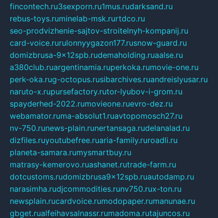
fincontech.ru
3sexporn.ru
1mus.ru
darksand.ru
rebus-toys.ru
minelab-msk.ru
rtdco.ru
seo-prodvizhenie-sajtov-stroitelnyh-kompanij.ru
card-voice.ru
rulonnyygazon177.ru
snow-guard.ru
domizbrusa-9x12spb.ru
demaholding.ru
aalse.ru
a380club.ru
argentinamia.ru
perkoka.ru
movie-one.ru
perk-oka.ru
g-octopus.ru
sibarchives.ru
andreislyusar.ru
naruto-x.ru
pursefactory.ru
tor-lyubov-i-grom.ru
spayderhed-2022.ru
movieone.ru
evro-dez.ru
webamator.ru
ma-absolut1.ru
avtopomosch27.ru
nv-750.ru
news-plain.ru
nertansaga.ru
delanalad.ru
dizfiles.ru
youtubefree.ru
aria-family.ru
roadli.ru
planeta-samara.ru
mysmartbuy.ru
matrasy-kemerovo.ru
ashanet.ru
trade-farm.ru
dotcustoms.ru
domizbrusa9x12spb.ru
autodamp.ru
narasimha.ru
djcommodities.ru
nv750.ru
x-ton.ru
newsplain.ru
cardvoice.ru
modopaper.ru
manunae.ru
gbget.ru
alfeihavsalnassr.ru
madoma.ru
tajuncos.ru