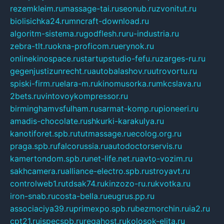
rezemkleim.ru
massage-tai.ru
seonub.ru
zvonitut.ru
biolisichka24.ru
mncraft-download.ru
algoritm-sistema.ru
godflesh.ru
ru-industria.ru
zebra-tlt.ru
okna-proficom.ru
erynok.ru
onlinekinospace.ru
startupstudio-fefu.ru
zarges-ru.ru
gegenjustizunrecht.ru
autobalashov.ru
utrovortu.ru
spiski-firm.ru
elara-m.ru
kinomusorka.ru
mkcslava.ru
2bets.ru
vintovoykompressor.ru
birminghamvsfulham.ru
sarmat-komp.ru
pioneeri.ru
amadis-chocolate.ru
shkurki-karakulya.ru
kanotiforet.spb.ru
tutmassage.ru
ecolog.org.ru
praga.spb.ru
falcorussia.ru
autodoctorservis.ru
kamertondom.spb.ru
net-life.net.ru
avto-vozim.ru
sakhcamera.ru
alliance-electro.spb.ru
stroyavt.ru
controlweb1.ru
tdsak74.ru
kinzozo-ru.ru
kvotka.ru
iron-snab.ru
costa-bella.ru
eugrus.pp.ru
associaciya39.ru
primexpo.spb.ru
bezmorchin.ru
ia2.ru
cpt21.ru
ispecspb.ru
regahost.ru
kolosok-elita.ru