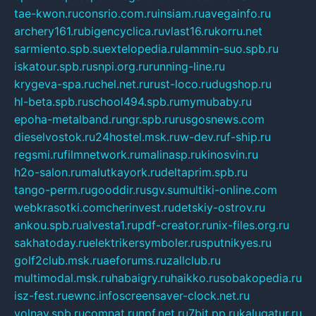
tae-kwon.ru
consrio.com.ru
insiam.ru
avegainfo.ru
archery161.ru
bigencyclica.ru
vlast16.ru
korru.net
sarmiento.spb.su
extelopedia.ru
lammin-suo.spb.ru
iskatour.spb.ru
snpi.org.ru
running-line.ru
krygeva-spa.ru
chel.net.ru
rust-loco.ru
dugshop.ru
hl-beta.spb.ru
school494.spb.ru
mymubaby.ru
epoha-metalband.ru
ngr.spb.ru
rusgosnews.com
dieselvostok.ru
24hostel.msk.ru
w-dev.ru
f-ship.ru
regsmi.ru
filmnetwork.ru
malinasp.ru
kinosvin.ru
h2o-salon.ru
malutkayork.ru
deltaprim.spb.ru
tango-perm.ru
gooddir.ru
sgv.su
multiki-online.com
webkrasotki.com
cherinvest.ru
detskiy-ostrov.ru
ankou.spb.ru
alvesta1.ru
pdf-creator.ru
nix-files.org.ru
sakhatoday.ru
elektrikersymboler.ru
sputnikyes.ru
golf2club.msk.ru
aeforums.ru
zallclub.ru
multimodal.msk.ru
habaigry.ru
haikko.ru
sobakopedia.ru
isz-fest.ru
ewnc.info
screensaver-clock.net.ru
volnav.spb.ru
comnat.ru
npf.net.ru
7bit.pp.ru
kalugatur.ru