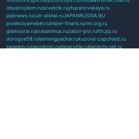
obustrojdom.ru
sovetcik.ru
ybaranovskaya.ru
ppknews.ru
cult-alshei.ru
JAPANRUSSIA.RU
proekciyamebel.ru
imper-finans.ru
rim.org.ru
glamourai.ru
brassminus.ru
zabor-pro.ru
ftn.pp.ru
dorogoe58.ru
laimengpacker.ru
kuzova-zapchasti.ru
sageerp.ru
taxodrom.ru
dsrazvitie.ru
hardcity.net.ru
ratinghomegames.ru
topservice25.ru
gubernyan.ru
gtglasslined.ru
ii4.ru
tssport.spb.ru
andorra24.com
blackwallstreet.ru
oboimos.ru
optim-doors.com.ru
ikuch.ru
nycr.org.ru
npa21.ru
vremya-ch.spb.ru
desert000.ru
ivtorgi.ru
ifiori.ru
catalog-statei.ru
dcv.org.ru
spetsmaster174.ru
ipkameryhiseeu.ru
dum26.ru
ruspol.spb.ru
fr-opendp.ru
kam-solnyshko.ru
cheyenne-arapaho.ru
sevzapmetal.spb.ru
ted-lapidus.spb.ru
parasite-eliminator.ru
sigma-complete.ru
modernworld.ru
dama-moda.ru
eholot-group.ru
sk-nvkz.ru
DRONGOLD.RU