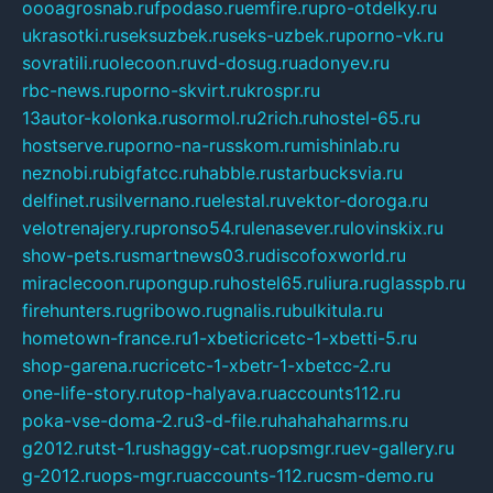
oooagrosnab.ru
fpodaso.ru
emfire.ru
pro-otdelky.ru
ukrasotki.ru
seksuzbek.ru
seks-uzbek.ru
porno-vk.ru
sovratili.ru
olecoon.ru
vd-dosug.ru
adonyev.ru
rbc-news.ru
porno-skvirt.ru
krospr.ru
13autor-kolonka.ru
sormol.ru
2rich.ru
hostel-65.ru
hostserve.ru
porno-na-russkom.ru
mishinlab.ru
neznobi.ru
bigfatcc.ru
habble.ru
starbucksvia.ru
delfinet.ru
silvernano.ru
elestal.ru
vektor-doroga.ru
velotrenajery.ru
pronso54.ru
lenasever.ru
lovinskix.ru
show-pets.ru
smartnews03.ru
discofoxworld.ru
miraclecoon.ru
pongup.ru
hostel65.ru
liura.ru
glasspb.ru
firehunters.ru
gribowo.ru
gnalis.ru
bulkitula.ru
hometown-france.ru
1-xbeticricetc-1-xbetti-5.ru
shop-garena.ru
cricetc-1-xbetr-1-xbetcc-2.ru
one-life-story.ru
top-halyava.ru
accounts112.ru
poka-vse-doma-2.ru
3-d-file.ru
hahahaharms.ru
g2012.ru
tst-1.ru
shaggy-cat.ru
opsmgr.ru
ev-gallery.ru
g-2012.ru
ops-mgr.ru
accounts-112.ru
csm-demo.ru