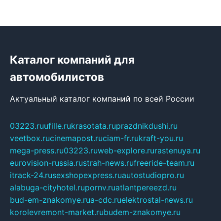
Каталог компаний для
автомобилистов
Актуальный каталог компаний по всей России
03223.ru
ufille.ru
krasotata.ru
prazdnikdushi.ru
veetbox.ru
cinemapost.ru
ciam-fr.ru
kraft-you.ru
mega-press.ru
03223.ru
web-explore.ru
rastenuya.ru
eurovision-russia.ru
strah-news.ru
freeride-team.ru
itrack-24.ru
sexshopexpress.ru
autostudiopro.ru
alabuga-cityhotel.ru
pornv.ru
atlantpereezd.ru
bud-em-znakomye.ru
a-cdc.ru
elektrostal-news.ru
korolevremont-market.ru
budem-znakomye.ru