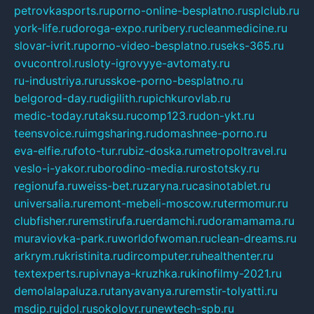
petrovkasports.ru
porno-online-besplatno.ru
splclub.ru
york-life.ru
doroga-expo.ru
ribery.ru
cleanmedicine.ru
slovar-ivrit.ru
porno-video-besplatno.ru
seks-365.ru
ovucontrol.ru
sloty-igrovyye-avtomaty.ru
ru-industriya.ru
russkoe-porno-besplatno.ru
belgorod-day.ru
digilith.ru
pichkurovlab.ru
medic-today.ru
taksu.ru
comp123.ru
don-ykt.ru
teensvoice.ru
imgsharing.ru
domashnee-porno.ru
eva-elfie.ru
foto-tur.ru
biz-doska.ru
metropoltravel.ru
veslo-i-yakor.ru
borodino-media.ru
rostotsky.ru
regionufa.ru
weiss-bet.ru
zaryna.ru
casinotablet.ru
universalia.ru
remont-mebeli-moscow.ru
termomur.ru
clubfisher.ru
remstirufa.ru
erdamchi.ru
doramamama.ru
muraviovka-park.ru
worldofwoman.ru
clean-dreams.ru
arkrym.ru
kristinita.ru
dircomputer.ru
healthenter.ru
textexperts.ru
pivnaya-kruzhka.ru
kinofilmy-2021.ru
demolalapaluza.ru
tanyavanya.ru
remstir-tolyatti.ru
msdip.ru
jdol.ru
sokolovr.ru
newtech-spb.ru