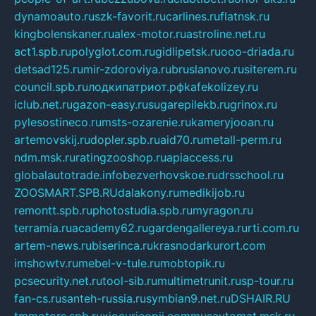
dynamoauto.ru
szk-favorit.ru
carlines.ru
flatnsk.ru
kingbolenskaner.ru
alex-motor.ru
astroline.net.ru
act1.spb.ru
polyglot.com.ru
gidlipetsk.ru
ooo-driada.ru
detsad125.ru
mir-zdoroviya.ru
bruslanovo.ru
siterem.ru
council.spb.ru
лодкипатриот.рф
kafekolizey.ru
iclub.net.ru
gazon-easy.ru
sugarepilekb.ru
grinox.ru
pylesostineco.ru
msts-ozarenie.ru
kameryjooan.ru
artemovskij.ru
dopler.spb.ru
aid70.ru
metall-perm.ru
ndm.msk.ru
ratingzooshop.ru
apiaccess.ru
globalautotrade.info
bezverhovskoe.ru
drsschool.ru
ZOOSMART.SPB.RU
dalakony.ru
medikijob.ru
remontt.spb.ru
photostudia.spb.ru
myragon.ru
terramia.ru
academy62.ru
gardengallereya.ru
rti.com.ru
artem-news.ru
biserinca.ru
krasnodarkurort.com
imshowtv.ru
mebel-v-tule.ru
mobtopik.ru
pcsecurity.net.ru
tool-sib.ru
multimetrunit.ru
sp-tour.ru
fan-cs.ru
santeh-russia.ru
symbian9.net.ru
DSHAIR.RU
tmmotors.spb.ru
xjocuricopii.com
musavtomat.msk.ru