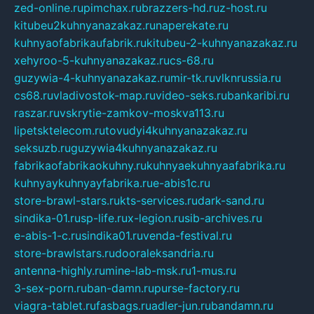
zed-online.ru
pimchax.ru
brazzers-hd.ru
z-host.ru
kitubeu2kuhnyanazakaz.ru
naperekate.ru
kuhnyaofabrikaufabrik.ru
kitubeu-2-kuhnyanazakaz.ru
xehyroo-5-kuhnyanazakaz.ru
cs-68.ru
guzywia-4-kuhnyanazakaz.ru
mir-tk.ru
vlknrussia.ru
cs68.ru
vladivostok-map.ru
video-seks.ru
bankaribi.ru
raszar.ru
vskrytie-zamkov-moskva113.ru
lipetsktelecom.ru
tovudyi4kuhnyanazakaz.ru
seksuzb.ru
guzywia4kuhnyanazakaz.ru
fabrikaofabrikaokuhny.ru
kuhnyaekuhnyaafabrika.ru
kuhnyaykuhnyayfabrika.ru
e-abis1c.ru
store-brawl-stars.ru
kts-services.ru
dark-sand.ru
sindika-01.ru
sp-life.ru
x-legion.ru
sib-archives.ru
e-abis-1-c.ru
sindika01.ru
venda-festival.ru
store-brawlstars.ru
dooraleksandria.ru
antenna-highly.ru
mine-lab-msk.ru
1-mus.ru
3-sex-porn.ru
ban-damn.ru
purse-factory.ru
viagra-tablet.ru
fasbags.ru
adler-jun.ru
bandamn.ru