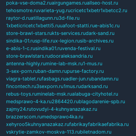
poka-vse-doma2.ru
airgungames.ru
allseo-host.ru
tehosmotre.ru
varieta-yug.ru
cricetc1xbetr1xbetcc2.ru
raytor-d.ru
atillagunn.ru
3d-file.ru
1xbeticricetc1xbetti5.ru
uafoot-statti.ru
e-abis1c.ru
store-brawl-stars.ru
kts-services.ru
dark-sand.ru
sindika-01.ru
sp-life.ru
x-legion.ru
sib-archives.ru
e-abis-1-c.ru
sindika01.ru
venda-festival.ru
store-brawlstars.ru
dooraleksandria.ru
antenna-highly.ru
mine-lab-msk.ru
1-mus.ru
3-sex-porn.ru
ban-damn.ru
purse-factory.ru
viagra-tablet.ru
fasbags.ru
adler-jun.ru
bandamn.ru
fincontech.ru
3sexporn.ru
1mus.ru
darksand.ru
rebus-toys.ru
minelab-msk.ru
alabuga-cityhotel.ru
medsprawo-4-ka.ru
2864420.ru
blagodarenie-spb.ru
zajmy24.ru
tovudyi-4-kuhnyanazakaz.ru
brazzerscom.ru
medsprawo4ka.ru
xehyroo5kuhnyanazakaz.ru
fabrikayfabrikaefabrika.ru
vskrytie-zamkov-moskva-113.ru
biletnadom.ru