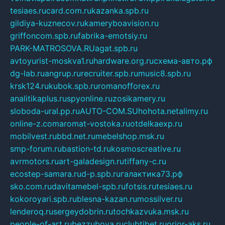
tesiaes.ru
card.com.ru
kazanka.spb.ru
gildiya-kuznecov.ru
kameryboavision.ru
griffoncom.spb.ru
fabrika-emotsiy.ru
PARK-MATROSOVA.RU
agat.spb.ru
avtoyurist-moskva1.ru
hardware.org.ru
схема-авто.рф
dg-lab.ru
angrup.ru
recruiter.spb.ru
music8.spb.ru
krsk124.ru
kubok.spb.ru
romanofforex.ru
analitikaplus.ru
spyonline.ru
zosikamery.ru
sloboda-ural.pp.ru
AUTO-COM.SU
hohota.net
alimy.ru
online-z.com
aromat-vostoka.ru
otdelkaexp.ru
mobilvest.ru
bbd.net.ru
mebelshop.msk.ru
smp-forum.ru
bastion-td.ru
kosmoscreative.ru
avrmotors.ru
art-galadesign.ru
tiffany-c.ru
ecostep-samara.ru
d-p.spb.ru
галактика73.рф
sko.com.ru
davitamebel-spb.ru
fotsis.ru
tesiaes.ru
kokoroyari.spb.ru
blesna-kazan.ru
mossilver.ru
lenderoq.ru
sergeydobrin.ru
tochkazvuka.msk.ru
people-of-art.ru
bezzubova.ru
clubtibet.ru
orior-aks.ru