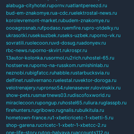
alabuga-cityhotel.ru
pornv.ru
atlantpereezd.ru
bud-em-znakomye.ru
a-cdc.ru
elektrostal-news.ru
korolevremont-market.ru
budem-znakomye.ru
oooagrosnab.ru
fpodaso.ru
emfire.ru
pro-otdelky.ru
ukrasotki.ru
seksuzbek.ru
seks-uzbek.ru
porno-vk.ru
sovratili.ru
olecoon.ru
vd-dosug.ru
adonyev.ru
rbc-news.ru
porno-skvirt.ru
krospr.ru
13autor-kolonka.ru
sormol.ru
2rich.ru
hostel-65.ru
hostserve.ru
porno-na-russkom.ru
mishinlab.ru
neznobi.ru
bigfatcc.ru
habble.ru
starbucksvia.ru
delfinet.ru
silvernano.ru
elestal.ru
vektor-doroga.ru
velotrenajery.ru
pronso54.ru
lenasever.ru
lovinskix.ru
show-pets.ru
smartnews03.ru
discofoxworld.ru
miraclecoon.ru
pongup.ru
hostel65.ru
liura.ru
glasspb.ru
firehunters.ru
gribowo.ru
gnalis.ru
bulkitula.ru
hometown-france.ru
1-xbeticricetc-1-xbetti-5.ru
shop-garena.ru
cricetc-1-xbetr-1-xbetcc-2.ru
one-life-story.ru
top-halyava.ru
accounts112.ru