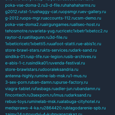
poka-vse-doma-2.ru
3-d-file.ru
hahahaharms.ru
g2012.ru
tst-1.ru
shaggy-cat.ru
opsmgr.ru
ev-gallery.ru
g-2012.ru
ops-mgr.ru
accounts-112.ru
csm-demo.ru
poka-vse-doma2.ru
airgungames.ru
allseo-host.ru
tehosmotre.ru
varieta-yug.ru
cricetc1xbetr1xbetcc2.ru
raytor-d.ru
atillagunn.ru
3d-file.ru
1xbeticricetc1xbetti5.ru
uafoot-statti.ru
e-abis1c.ru
store-brawl-stars.ru
kts-services.ru
dark-sand.ru
sindika-01.ru
sp-life.ru
x-legion.ru
sib-archives.ru
e-abis-1-c.ru
sindika01.ru
venda-festival.ru
store-brawlstars.ru
dooraleksandria.ru
antenna-highly.ru
mine-lab-msk.ru
1-mus.ru
3-sex-porn.ru
ban-damn.ru
purse-factory.ru
viagra-tablet.ru
fasbags.ru
adler-jun.ru
bandamn.ru
fincontech.ru
3sexporn.ru
1mus.ru
darksand.ru
rebus-toys.ru
minelab-msk.ru
alabuga-cityhotel.ru
medsprawo-4-ka.ru
2864420.ru
blagodarenie-spb.ru
zajmy24.ru
tovudyi-4-kuhnyanazakaz.ru