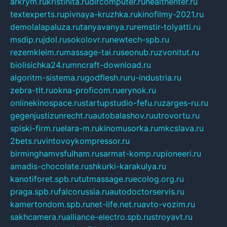
arkrym.ru
kristinita.ru
dircomputer.ru
healthenter.ru
textexperts.ru
pivnaya-kruzhka.ru
kinofilmy-2021.ru
demolalapaluza.ru
tanyavanya.ru
remstir-tolyatti.ru
msdip.ru
jdol.ru
sokolovr.ru
newtech-spb.ru
rezemkleim.ru
massage-tai.ru
seonub.ru
zvonitut.ru
biolisichka24.ru
mncraft-download.ru
algoritm-sistema.ru
godflesh.ru
ru-industria.ru
zebra-tlt.ru
okna-proficom.ru
erynok.ru
onlinekinospace.ru
startupstudio-fefu.ru
zarges-ru.ru
gegenjustizunrecht.ru
autobalashov.ru
utrovortu.ru
spiski-firm.ru
elara-m.ru
kinomusorka.ru
mkcslava.ru
2bets.ru
vintovoykompressor.ru
birminghamvsfulham.ru
sarmat-komp.ru
pioneeri.ru
amadis-chocolate.ru
shkurki-karakulya.ru
kanotiforet.spb.ru
tutmassage.ru
ecolog.org.ru
praga.spb.ru
falcorussia.ru
autodoctorservis.ru
kamertondom.spb.ru
net-life.net.ru
avto-vozim.ru
sakhcamera.ru
alliance-electro.spb.ru
stroyavt.ru