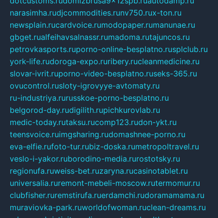
dotcustoms.ru
domizbrusa9x12spb.ru
autodamp.ru
narasimha.ru
djcommodities.ru
nv750.ru
x-ton.ru
newsplain.ru
cardvoice.ru
modopaper.ru
manunae.ru
gbget.ru
alfeihavsalnassr.ru
madoma.ru
tajuncos.ru
petrovkasports.ru
porno-online-besplatno.ru
splclub.ru
york-life.ru
doroga-expo.ru
ribery.ru
cleanmedicine.ru
slovar-ivrit.ru
porno-video-besplatno.ru
seks-365.ru
ovucontrol.ru
sloty-igrovyye-avtomaty.ru
ru-industriya.ru
russkoe-porno-besplatno.ru
belgorod-day.ru
digilith.ru
pichkurovlab.ru
medic-today.ru
taksu.ru
comp123.ru
don-ykt.ru
teensvoice.ru
imgsharing.ru
domashnee-porno.ru
eva-elfie.ru
foto-tur.ru
biz-doska.ru
metropoltravel.ru
veslo-i-yakor.ru
borodino-media.ru
rostotsky.ru
regionufa.ru
weiss-bet.ru
zaryna.ru
casinotablet.ru
universalia.ru
remont-mebeli-moscow.ru
termomur.ru
clubfisher.ru
remstirufa.ru
erdamchi.ru
doramamama.ru
muraviovka-park.ru
worldofwoman.ru
clean-dreams.ru