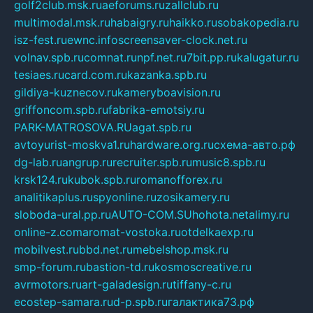
golf2club.msk.ru
aeforums.ru
zallclub.ru
multimodal.msk.ru
habaigry.ru
haikko.ru
sobakopedia.ru
isz-fest.ru
ewnc.info
screensaver-clock.net.ru
volnav.spb.ru
comnat.ru
npf.net.ru
7bit.pp.ru
kalugatur.ru
tesiaes.ru
card.com.ru
kazanka.spb.ru
gildiya-kuznecov.ru
kameryboavision.ru
griffoncom.spb.ru
fabrika-emotsiy.ru
PARK-MATROSOVA.RU
agat.spb.ru
avtoyurist-moskva1.ru
hardware.org.ru
схема-авто.рф
dg-lab.ru
angrup.ru
recruiter.spb.ru
music8.spb.ru
krsk124.ru
kubok.spb.ru
romanofforex.ru
analitikaplus.ru
spyonline.ru
zosikamery.ru
sloboda-ural.pp.ru
AUTO-COM.SU
hohota.net
alimy.ru
online-z.com
aromat-vostoka.ru
otdelkaexp.ru
mobilvest.ru
bbd.net.ru
mebelshop.msk.ru
smp-forum.ru
bastion-td.ru
kosmoscreative.ru
avrmotors.ru
art-galadesign.ru
tiffany-c.ru
ecostep-samara.ru
d-p.spb.ru
галактика73.рф