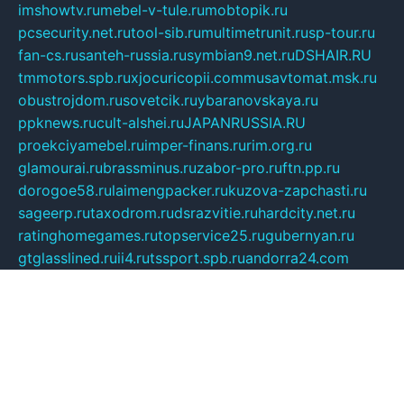
imshowtv.ru
mebel-v-tule.ru
mobtopik.ru
pcsecurity.net.ru
tool-sib.ru
multimetrunit.ru
sp-tour.ru
fan-cs.ru
santeh-russia.ru
symbian9.net.ru
DSHAIR.RU
tmmotors.spb.ru
xjocuricopii.com
musavtomat.msk.ru
obustrojdom.ru
sovetcik.ru
ybaranovskaya.ru
ppknews.ru
cult-alshei.ru
JAPANRUSSIA.RU
proekciyamebel.ru
imper-finans.ru
rim.org.ru
glamourai.ru
brassminus.ru
zabor-pro.ru
ftn.pp.ru
dorogoe58.ru
laimengpacker.ru
kuzova-zapchasti.ru
sageerp.ru
taxodrom.ru
dsrazvitie.ru
hardcity.net.ru
ratinghomegames.ru
topservice25.ru
gubernyan.ru
gtglasslined.ru
ii4.ru
tssport.spb.ru
andorra24.com
blackwallstreet.ru
oboimos.ru
optim-doors.com.ru
ikuch.ru
nycr.org.ru
npa21.ru
vremya-ch.spb.ru
desert000.ru
ivtorgi.ru
ifiori.ru
catalog-statei.ru
dcv.org.ru
spetsmaster174.ru
ipkameryhiseeu.ru
dum26.ru
ruspol.spb.ru
fr-opendp.ru
kam-solnyshko.ru
cheyenne-arapaho.ru
sevzapmetal.spb.ru