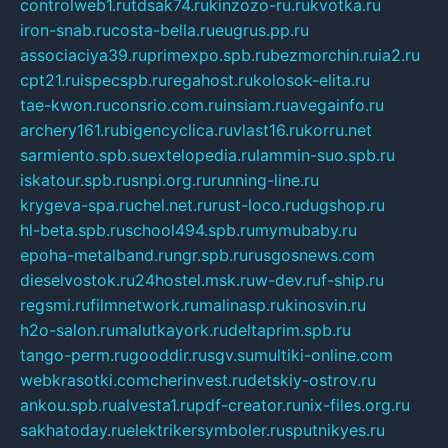
controlweb1.ru
tdsak74.ru
kinzozo-ru.ru
kvotka.ru
iron-snab.ru
costa-bella.ru
eugrus.pp.ru
associaciya39.ru
primexpo.spb.ru
bezmorchin.ru
ia2.ru
cpt21.ru
ispecspb.ru
regahost.ru
kolosok-elita.ru
tae-kwon.ru
consrio.com.ru
insiam.ru
avegainfo.ru
archery161.ru
bigencyclica.ru
vlast16.ru
korru.net
sarmiento.spb.su
extelopedia.ru
lammin-suo.spb.ru
iskatour.spb.ru
snpi.org.ru
running-line.ru
krygeva-spa.ru
chel.net.ru
rust-loco.ru
dugshop.ru
hl-beta.spb.ru
school494.spb.ru
mymubaby.ru
epoha-metalband.ru
ngr.spb.ru
rusgosnews.com
dieselvostok.ru
24hostel.msk.ru
w-dev.ru
f-ship.ru
regsmi.ru
filmnetwork.ru
malinasp.ru
kinosvin.ru
h2o-salon.ru
malutkayork.ru
deltaprim.spb.ru
tango-perm.ru
gooddir.ru
sgv.su
multiki-online.com
webkrasotki.com
cherinvest.ru
detskiy-ostrov.ru
ankou.spb.ru
alvesta1.ru
pdf-creator.ru
nix-files.org.ru
sakhatoday.ru
elektrikersymboler.ru
sputnikyes.ru