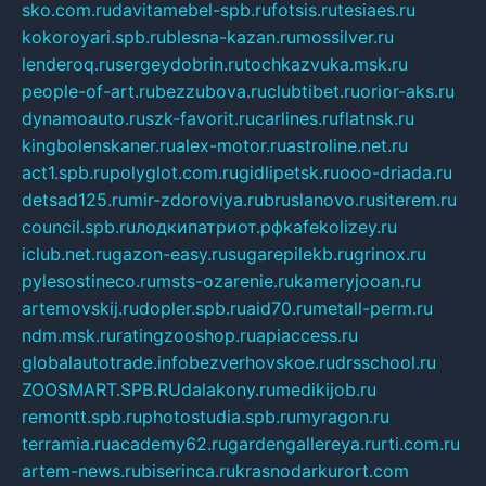
sko.com.ru
davitamebel-spb.ru
fotsis.ru
tesiaes.ru
kokoroyari.spb.ru
blesna-kazan.ru
mossilver.ru
lenderoq.ru
sergeydobrin.ru
tochkazvuka.msk.ru
people-of-art.ru
bezzubova.ru
clubtibet.ru
orior-aks.ru
dynamoauto.ru
szk-favorit.ru
carlines.ru
flatnsk.ru
kingbolenskaner.ru
alex-motor.ru
astroline.net.ru
act1.spb.ru
polyglot.com.ru
gidlipetsk.ru
ooo-driada.ru
detsad125.ru
mir-zdoroviya.ru
bruslanovo.ru
siterem.ru
council.spb.ru
лодкипатриот.рф
kafekolizey.ru
iclub.net.ru
gazon-easy.ru
sugarepilekb.ru
grinox.ru
pylesostineco.ru
msts-ozarenie.ru
kameryjooan.ru
artemovskij.ru
dopler.spb.ru
aid70.ru
metall-perm.ru
ndm.msk.ru
ratingzooshop.ru
apiaccess.ru
globalautotrade.info
bezverhovskoe.ru
drsschool.ru
ZOOSMART.SPB.RU
dalakony.ru
medikijob.ru
remontt.spb.ru
photostudia.spb.ru
myragon.ru
terramia.ru
academy62.ru
gardengallereya.ru
rti.com.ru
artem-news.ru
biserinca.ru
krasnodarkurort.com