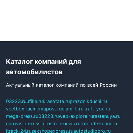
Каталог компаний для
автомобилистов
Актуальный каталог компаний по всей России
03223.ru
ufille.ru
krasotata.ru
prazdnikdushi.ru
veetbox.ru
cinemapost.ru
ciam-fr.ru
kraft-you.ru
mega-press.ru
03223.ru
web-explore.ru
rastenuya.ru
eurovision-russia.ru
strah-news.ru
freeride-team.ru
itrack-24.ru
sexshopexpress.ru
autostudiopro.ru