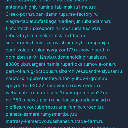
antenna-highly.ru
mine-lab-msk.ru
1-mus.ru
3-sex-porn.ru
ban-damn.ru
purse-factory.ru
viagra-tablet.ru
fasbags.ru
adler-jun.ru
bandamn.ru
fincontech.ru
3sexporn.ru
1mus.ru
darksand.ru
rebus-toys.ru
minelab-msk.ru
rtdco.ru
seo-prodvizhenie-sajtov-stroitelnyh-kompanij.ru
card-voice.ru
rulonnyygazon177.ru
snow-guard.ru
domizbrusa-9x12spb.ru
demaholding.ru
aalse.ru
a380club.ru
argentinamia.ru
perkoka.ru
movie-one.ru
perk-oka.ru
g-octopus.ru
sibarchives.ru
andreislyusar.ru
naruto-x.ru
pursefactory.ru
tor-lyubov-i-grom.ru
spayderhed-2022.ru
movieone.ru
evro-dez.ru
webamator.ru
ma-absolut1.ru
avtopomosch27.ru
nv-750.ru
news-plain.ru
nertansaga.ru
delanalad.ru
dizfiles.ru
youtubefree.ru
aria-family.ru
roadli.ru
planeta-samara.ru
mysmartbuy.ru
matrasy-kemerovo.ru
ashanet.ru
trade-farm.ru