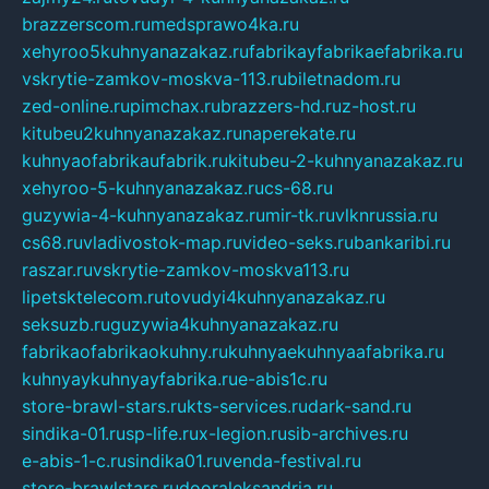
brazzerscom.ru
medsprawo4ka.ru
xehyroo5kuhnyanazakaz.ru
fabrikayfabrikaefabrika.ru
vskrytie-zamkov-moskva-113.ru
biletnadom.ru
zed-online.ru
pimchax.ru
brazzers-hd.ru
z-host.ru
kitubeu2kuhnyanazakaz.ru
naperekate.ru
kuhnyaofabrikaufabrik.ru
kitubeu-2-kuhnyanazakaz.ru
xehyroo-5-kuhnyanazakaz.ru
cs-68.ru
guzywia-4-kuhnyanazakaz.ru
mir-tk.ru
vlknrussia.ru
cs68.ru
vladivostok-map.ru
video-seks.ru
bankaribi.ru
raszar.ru
vskrytie-zamkov-moskva113.ru
lipetsktelecom.ru
tovudyi4kuhnyanazakaz.ru
seksuzb.ru
guzywia4kuhnyanazakaz.ru
fabrikaofabrikaokuhny.ru
kuhnyaekuhnyaafabrika.ru
kuhnyaykuhnyayfabrika.ru
e-abis1c.ru
store-brawl-stars.ru
kts-services.ru
dark-sand.ru
sindika-01.ru
sp-life.ru
x-legion.ru
sib-archives.ru
e-abis-1-c.ru
sindika01.ru
venda-festival.ru
store-brawlstars.ru
dooraleksandria.ru