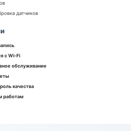
ов
ибровка датчиков
ми
запись
 с Wi‑Fi
вное обслуживание
меты
роль качества
м работам