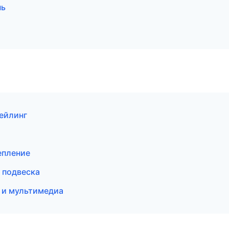
нь
ейлинг
епление
 подвеска
к и мультимедиа