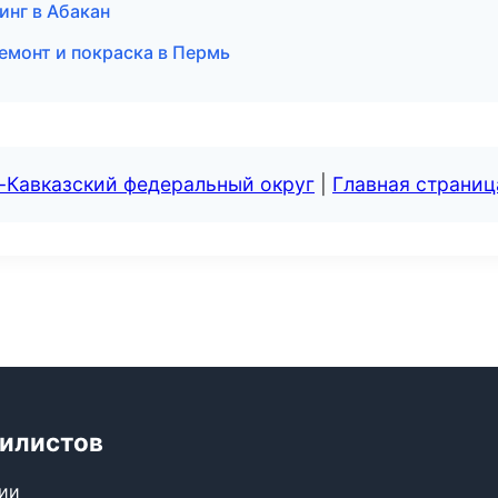
инг в Абакан
ремонт и покраска в Пермь
-Кавказский федеральный округ
|
Главная страниц
билистов
сии