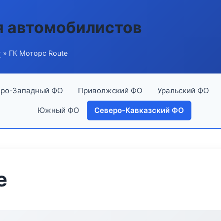
я автомобилистов
г
» ГК Моторс Route
ро-Западный ФО
Приволжский ФО
Уральский ФО
Южный ФО
Северо-Кавказский ФО
e