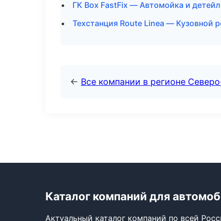
ГК Box FastFix — Автомойка и детейл
Техстанция Route Linea — Кузовной 
←
Все компании в регионе Северо
Каталог компаний для автомо
Актуальный каталог компаний по всей Рос