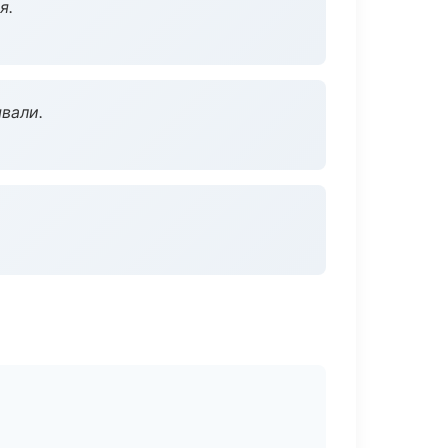
я.
вали.