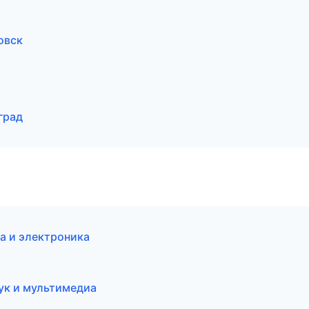
овск
град
а и электроника
ук и мультимедиа