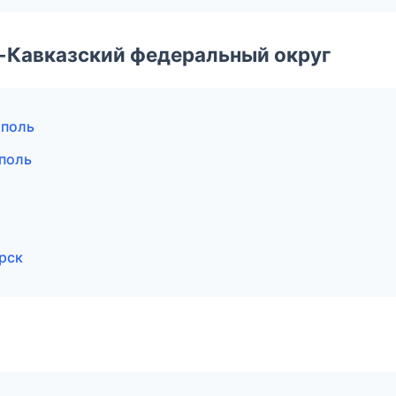
о-Кавказский федеральный округ
ополь
ополь
рск