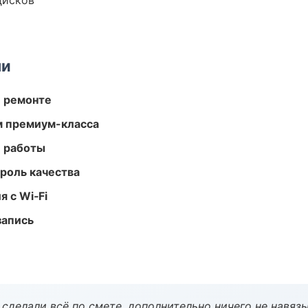
дисков
ми
и ремонте
м премиум-класса
е работы
роль качества
 с Wi‑Fi
запись
сделали всё по смете, дополнительно ничего не навязы