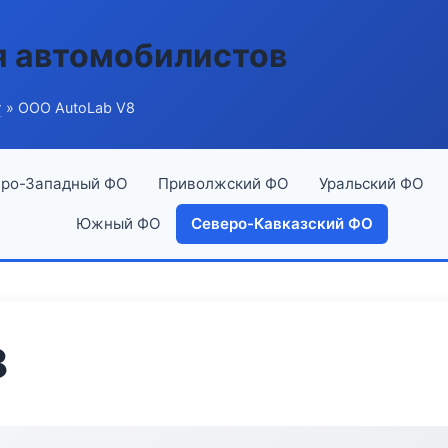
я автомобилистов
г
» ООО AutoLab V8
ро-Западный ФО
Приволжский ФО
Уральский ФО
Южный ФО
Северо-Кавказский ФО
8