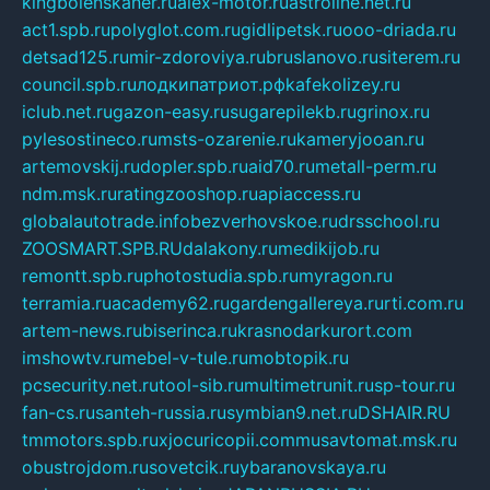
kingbolenskaner.ru
alex-motor.ru
astroline.net.ru
act1.spb.ru
polyglot.com.ru
gidlipetsk.ru
ooo-driada.ru
detsad125.ru
mir-zdoroviya.ru
bruslanovo.ru
siterem.ru
council.spb.ru
лодкипатриот.рф
kafekolizey.ru
iclub.net.ru
gazon-easy.ru
sugarepilekb.ru
grinox.ru
pylesostineco.ru
msts-ozarenie.ru
kameryjooan.ru
artemovskij.ru
dopler.spb.ru
aid70.ru
metall-perm.ru
ndm.msk.ru
ratingzooshop.ru
apiaccess.ru
globalautotrade.info
bezverhovskoe.ru
drsschool.ru
ZOOSMART.SPB.RU
dalakony.ru
medikijob.ru
remontt.spb.ru
photostudia.spb.ru
myragon.ru
terramia.ru
academy62.ru
gardengallereya.ru
rti.com.ru
artem-news.ru
biserinca.ru
krasnodarkurort.com
imshowtv.ru
mebel-v-tule.ru
mobtopik.ru
pcsecurity.net.ru
tool-sib.ru
multimetrunit.ru
sp-tour.ru
fan-cs.ru
santeh-russia.ru
symbian9.net.ru
DSHAIR.RU
tmmotors.spb.ru
xjocuricopii.com
musavtomat.msk.ru
obustrojdom.ru
sovetcik.ru
ybaranovskaya.ru