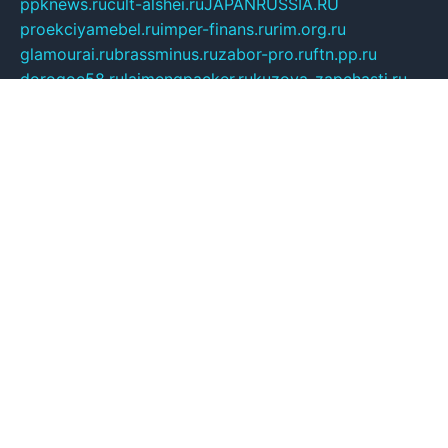
ppknews.ru
cult-alshei.ru
JAPANRUSSIA.RU
proekciyamebel.ru
imper-finans.ru
rim.org.ru
glamourai.ru
brassminus.ru
zabor-pro.ru
ftn.pp.ru
dorogoe58.ru
laimengpacker.ru
kuzova-zapchasti.ru
sageerp.ru
taxodrom.ru
dsrazvitie.ru
hardcity.net.ru
ratinghomegames.ru
topservice25.ru
gubernyan.ru
gtglasslined.ru
ii4.ru
tssport.spb.ru
andorra24.com
blackwallstreet.ru
oboimos.ru
optim-doors.com.ru
ikuch.ru
nycr.org.ru
npa21.ru
vremya-ch.spb.ru
desert000.ru
ivtorgi.ru
ifiori.ru
catalog-statei.ru
dcv.org.ru
spetsmaster174.ru
ipkameryhiseeu.ru
dum26.ru
ruspol.spb.ru
fr-opendp.ru
kam-solnyshko.ru
cheyenne-arapaho.ru
sevzapmetal.spb.ru
ted-lapidus.spb.ru
parasite-eliminator.ru
sigma-complete.ru
modernworld.ru
dama-moda.ru
eholot-group.ru
sk-nvkz.ru
DRONGOLD.RU
democratia2.ru
i-farmer.ru
mass-sport.org
jablonex.spb.ru
bookmess.ru
linkword.ru