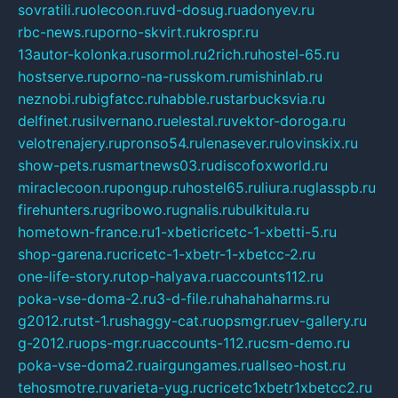
sovratili.ru
olecoon.ru
vd-dosug.ru
adonyev.ru
rbc-news.ru
porno-skvirt.ru
krospr.ru
13autor-kolonka.ru
sormol.ru
2rich.ru
hostel-65.ru
hostserve.ru
porno-na-russkom.ru
mishinlab.ru
neznobi.ru
bigfatcc.ru
habble.ru
starbucksvia.ru
delfinet.ru
silvernano.ru
elestal.ru
vektor-doroga.ru
velotrenajery.ru
pronso54.ru
lenasever.ru
lovinskix.ru
show-pets.ru
smartnews03.ru
discofoxworld.ru
miraclecoon.ru
pongup.ru
hostel65.ru
liura.ru
glasspb.ru
firehunters.ru
gribowo.ru
gnalis.ru
bulkitula.ru
hometown-france.ru
1-xbeticricetc-1-xbetti-5.ru
shop-garena.ru
cricetc-1-xbetr-1-xbetcc-2.ru
one-life-story.ru
top-halyava.ru
accounts112.ru
poka-vse-doma-2.ru
3-d-file.ru
hahahaharms.ru
g2012.ru
tst-1.ru
shaggy-cat.ru
opsmgr.ru
ev-gallery.ru
g-2012.ru
ops-mgr.ru
accounts-112.ru
csm-demo.ru
poka-vse-doma2.ru
airgungames.ru
allseo-host.ru
tehosmotre.ru
varieta-yug.ru
cricetc1xbetr1xbetcc2.ru