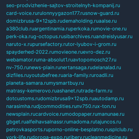
seo-prodvizhenie-sajtov-stroitelnyh-kompanij.ru
card-voice.ru
rulonnyygazon177.ru
snow-guard.ru
domizbrusa-9x12spb.ru
demaholding.ru
aalse.ru
a380club.ru
argentinamia.ru
perkoka.ru
movie-one.ru
perk-oka.ru
g-octopus.ru
sibarchives.ru
andreislyusar.ru
naruto-x.ru
pursefactory.ru
tor-lyubov-i-grom.ru
spayderhed-2022.ru
movieone.ru
evro-dez.ru
webamator.ru
ma-absolut1.ru
avtopomosch27.ru
nv-750.ru
news-plain.ru
nertansaga.ru
delanalad.ru
dizfiles.ru
youtubefree.ru
aria-family.ru
roadli.ru
planeta-samara.ru
mysmartbuy.ru
matrasy-kemerovo.ru
ashanet.ru
trade-farm.ru
dotcustoms.ru
domizbrusa9x12spb.ru
autodamp.ru
narasimha.ru
djcommodities.ru
nv750.ru
x-ton.ru
newsplain.ru
cardvoice.ru
modopaper.ru
manunae.ru
gbget.ru
alfeihavsalnassr.ru
madoma.ru
tajuncos.ru
petrovkasports.ru
porno-online-besplatno.ru
splclub.ru
york-life.ru
doroga-expo.ru
ribery.ru
cleanmedicine.ru