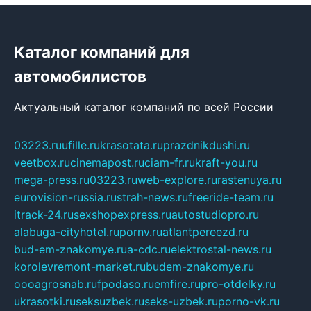
Каталог компаний для
автомобилистов
Актуальный каталог компаний по всей России
03223.ru
ufille.ru
krasotata.ru
prazdnikdushi.ru
veetbox.ru
cinemapost.ru
ciam-fr.ru
kraft-you.ru
mega-press.ru
03223.ru
web-explore.ru
rastenuya.ru
eurovision-russia.ru
strah-news.ru
freeride-team.ru
itrack-24.ru
sexshopexpress.ru
autostudiopro.ru
alabuga-cityhotel.ru
pornv.ru
atlantpereezd.ru
bud-em-znakomye.ru
a-cdc.ru
elektrostal-news.ru
korolevremont-market.ru
budem-znakomye.ru
oooagrosnab.ru
fpodaso.ru
emfire.ru
pro-otdelky.ru
ukrasotki.ru
seksuzbek.ru
seks-uzbek.ru
porno-vk.ru