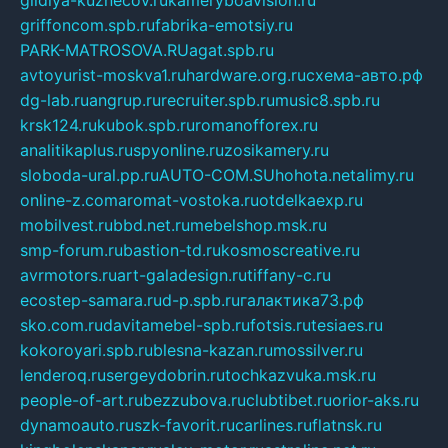
griffoncom.spb.ru
fabrika-emotsiy.ru
PARK-MATROSOVA.RU
agat.spb.ru
avtoyurist-moskva1.ru
hardware.org.ru
схема-авто.рф
dg-lab.ru
angrup.ru
recruiter.spb.ru
music8.spb.ru
krsk124.ru
kubok.spb.ru
romanofforex.ru
analitikaplus.ru
spyonline.ru
zosikamery.ru
sloboda-ural.pp.ru
AUTO-COM.SU
hohota.net
alimy.ru
online-z.com
aromat-vostoka.ru
otdelkaexp.ru
mobilvest.ru
bbd.net.ru
mebelshop.msk.ru
smp-forum.ru
bastion-td.ru
kosmoscreative.ru
avrmotors.ru
art-galadesign.ru
tiffany-c.ru
ecostep-samara.ru
d-p.spb.ru
галактика73.рф
sko.com.ru
davitamebel-spb.ru
fotsis.ru
tesiaes.ru
kokoroyari.spb.ru
blesna-kazan.ru
mossilver.ru
lenderoq.ru
sergeydobrin.ru
tochkazvuka.msk.ru
people-of-art.ru
bezzubova.ru
clubtibet.ru
orior-aks.ru
dynamoauto.ru
szk-favorit.ru
carlines.ru
flatnsk.ru