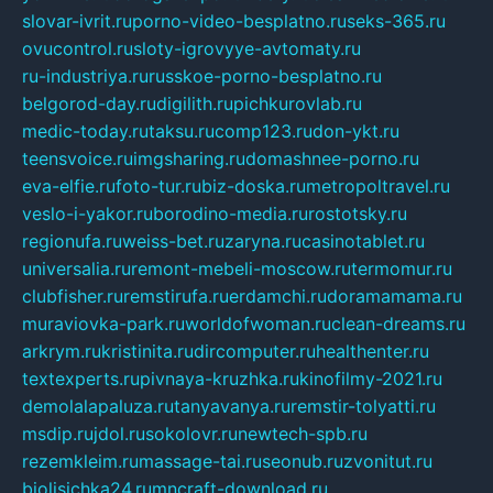
slovar-ivrit.ru
porno-video-besplatno.ru
seks-365.ru
ovucontrol.ru
sloty-igrovyye-avtomaty.ru
ru-industriya.ru
russkoe-porno-besplatno.ru
belgorod-day.ru
digilith.ru
pichkurovlab.ru
medic-today.ru
taksu.ru
comp123.ru
don-ykt.ru
teensvoice.ru
imgsharing.ru
domashnee-porno.ru
eva-elfie.ru
foto-tur.ru
biz-doska.ru
metropoltravel.ru
veslo-i-yakor.ru
borodino-media.ru
rostotsky.ru
regionufa.ru
weiss-bet.ru
zaryna.ru
casinotablet.ru
universalia.ru
remont-mebeli-moscow.ru
termomur.ru
clubfisher.ru
remstirufa.ru
erdamchi.ru
doramamama.ru
muraviovka-park.ru
worldofwoman.ru
clean-dreams.ru
arkrym.ru
kristinita.ru
dircomputer.ru
healthenter.ru
textexperts.ru
pivnaya-kruzhka.ru
kinofilmy-2021.ru
demolalapaluza.ru
tanyavanya.ru
remstir-tolyatti.ru
msdip.ru
jdol.ru
sokolovr.ru
newtech-spb.ru
rezemkleim.ru
massage-tai.ru
seonub.ru
zvonitut.ru
biolisichka24.ru
mncraft-download.ru