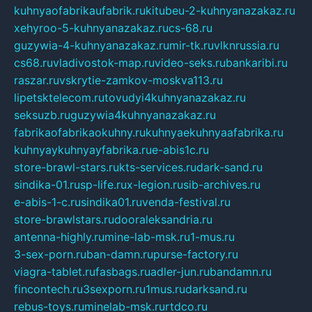
kuhnyaofabrikaufabrik.ru
kitubeu-2-kuhnyanazakaz.ru
xehyroo-5-kuhnyanazakaz.ru
cs-68.ru
guzywia-4-kuhnyanazakaz.ru
mir-tk.ru
vlknrussia.ru
cs68.ru
vladivostok-map.ru
video-seks.ru
bankaribi.ru
raszar.ru
vskrytie-zamkov-moskva113.ru
lipetsktelecom.ru
tovudyi4kuhnyanazakaz.ru
seksuzb.ru
guzywia4kuhnyanazakaz.ru
fabrikaofabrikaokuhny.ru
kuhnyaekuhnyaafabrika.ru
kuhnyaykuhnyayfabrika.ru
e-abis1c.ru
store-brawl-stars.ru
kts-services.ru
dark-sand.ru
sindika-01.ru
sp-life.ru
x-legion.ru
sib-archives.ru
e-abis-1-c.ru
sindika01.ru
venda-festival.ru
store-brawlstars.ru
dooraleksandria.ru
antenna-highly.ru
mine-lab-msk.ru
1-mus.ru
3-sex-porn.ru
ban-damn.ru
purse-factory.ru
viagra-tablet.ru
fasbags.ru
adler-jun.ru
bandamn.ru
fincontech.ru
3sexporn.ru
1mus.ru
darksand.ru
rebus-toys.ru
minelab-msk.ru
rtdco.ru