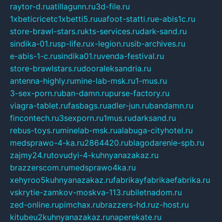
raytor-d.ru
atillagunn.ru
3d-file.ru
1xbeticricetc1xbetti5.ru
uafoot-statti.ru
e-abis1c.ru
store-brawl-stars.ru
kts-services.ru
dark-sand.ru
sindika-01.ru
sp-life.ru
x-legion.ru
sib-archives.ru
e-abis-1-c.ru
sindika01.ru
venda-festival.ru
store-brawlstars.ru
dooraleksandria.ru
antenna-highly.ru
mine-lab-msk.ru
1-mus.ru
3-sex-porn.ru
ban-damn.ru
purse-factory.ru
viagra-tablet.ru
fasbags.ru
adler-jun.ru
bandamn.ru
fincontech.ru
3sexporn.ru
1mus.ru
darksand.ru
rebus-toys.ru
minelab-msk.ru
alabuga-cityhotel.ru
medsprawo-4-ka.ru
2864420.ru
blagodarenie-spb.ru
zajmy24.ru
tovudyi-4-kuhnyanazakaz.ru
brazzerscom.ru
medsprawo4ka.ru
xehyroo5kuhnyanazakaz.ru
fabrikayfabrikaefabrika.ru
vskrytie-zamkov-moskva-113.ru
biletnadom.ru
zed-online.ru
pimchax.ru
brazzers-hd.ru
z-host.ru
kitubeu2kuhnyanazakaz.ru
naperekate.ru