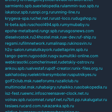
sarmiento.spb.su
extelopedia.ru
lammin-suo.spb.ru
iskatour.spb.ru
snpi.org.ru
running-line.ru
krygeva-spa.ru
chel.net.ru
rust-loco.ru
dugshop.ru
hl-beta.spb.ru
school494.spb.ru
mymubaby.ru
epoha-metalband.ru
ngr.spb.ru
rusgosnews.com
dieselvostok.ru
24hostel.msk.ru
w-dev.ru
f-ship.ru
regsmi.ru
filmnetwork.ru
malinasp.ru
kinosvin.ru
h2o-salon.ru
malutkayork.ru
deltaprim.spb.ru
tango-perm.ru
gooddir.ru
sgv.su
multiki-online.com
webkrasotki.com
cherinvest.ru
detskiy-ostrov.ru
ankou.spb.ru
alvesta1.ru
pdf-creator.ru
nix-files.org.ru
sakhatoday.ru
elektrikersymboler.ru
sputnikyes.ru
golf2club.msk.ru
aeforums.ru
zallclub.ru
multimodal.msk.ru
habaigry.ru
haikko.ru
sobakopedia.ru
isz-fest.ru
ewnc.info
screensaver-clock.net.ru
volnav.spb.ru
comnat.ru
npf.net.ru
7bit.pp.ru
kalugatur.ru
tesiaes.ru
card.com.ru
kazanka.spb.ru
gildiya-kuznecov.ru
kameryboavision.ru