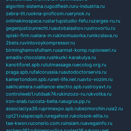
algoritm-sistema.ru
godflesh.ru
ru-industria.ru
zebra-tlt.ru
okna-proficom.ru
erynok.ru
onlinekinospace.ru
startupstudio-fefu.ru
zarges-ru.ru
gegenjustizunrecht.ru
autobalashov.ru
utrovortu.ru
spiski-firm.ru
elara-m.ru
kinomusorka.ru
mkcslava.ru
2bets.ru
vintovoykompressor.ru
birminghamvsfulham.ru
sarmat-komp.ru
pioneeri.ru
amadis-chocolate.ru
shkurki-karakulya.ru
kanotiforet.spb.ru
tutmassage.ru
ecolog.org.ru
praga.spb.ru
falcorussia.ru
autodoctorservis.ru
kamertondom.spb.ru
net-life.net.ru
avto-vozim.ru
sakhcamera.ru
alliance-electro.spb.ru
stroyavt.ru
controlweb1.ru
tdsak74.ru
kinzozo-ru.ru
kvotka.ru
iron-snab.ru
costa-bella.ru
eugrus.pp.ru
associaciya39.ru
primexpo.spb.ru
bezmorchin.ru
ia2.ru
cpt21.ru
ispecspb.ru
regahost.ru
kolosok-elita.ru
tae-kwon.ru
consrio.com.ru
insiam.ru
avegainfo.ru
archery161.ru
bigencyclica.ru
vlast16.ru
korru.net