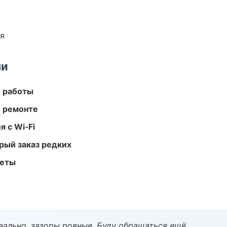
ия
ми
е работы
и ремонте
 с Wi‑Fi
рый заказ редких
меты
еально, зазоры ровные. Буду обращаться ещё.