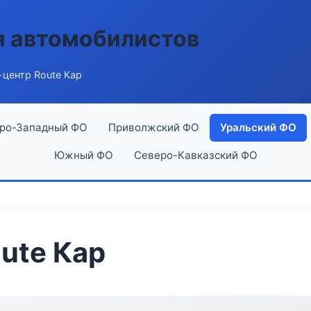
я автомобилистов
центр Route Кар
ро-Западный ФО
Приволжский ФО
Уральский ФО
Южный ФО
Северо-Кавказский ФО
ute Кар