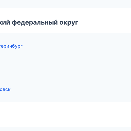
ский федеральный округ
теринбург
овск