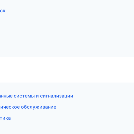
вск
анные системы и сигнализации
хническое обслуживание
птика