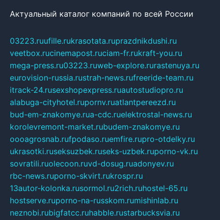
Актуальный каталог компаний по всей России
03223.ru
ufille.ru
krasotata.ru
prazdnikdushi.ru
veetbox.ru
cinemapost.ru
ciam-fr.ru
kraft-you.ru
mega-press.ru
03223.ru
web-explore.ru
rastenuya.ru
eurovision-russia.ru
strah-news.ru
freeride-team.ru
itrack-24.ru
sexshopexpress.ru
autostudiopro.ru
alabuga-cityhotel.ru
pornv.ru
atlantpereezd.ru
bud-em-znakomye.ru
a-cdc.ru
elektrostal-news.ru
korolevremont-market.ru
budem-znakomye.ru
oooagrosnab.ru
fpodaso.ru
emfire.ru
pro-otdelky.ru
ukrasotki.ru
seksuzbek.ru
seks-uzbek.ru
porno-vk.ru
sovratili.ru
olecoon.ru
vd-dosug.ru
adonyev.ru
rbc-news.ru
porno-skvirt.ru
krospr.ru
13autor-kolonka.ru
sormol.ru
2rich.ru
hostel-65.ru
hostserve.ru
porno-na-russkom.ru
mishinlab.ru
neznobi.ru
bigfatcc.ru
habble.ru
starbucksvia.ru