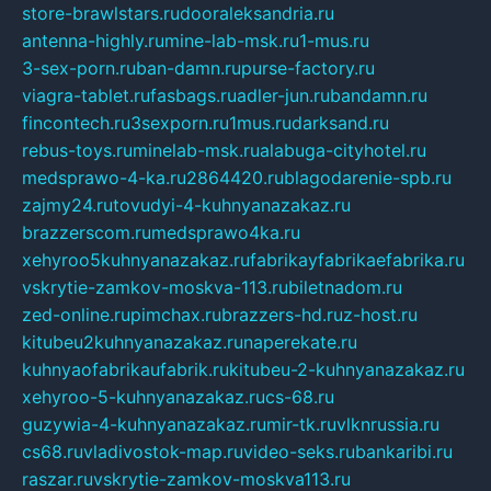
store-brawlstars.ru
dooraleksandria.ru
antenna-highly.ru
mine-lab-msk.ru
1-mus.ru
3-sex-porn.ru
ban-damn.ru
purse-factory.ru
viagra-tablet.ru
fasbags.ru
adler-jun.ru
bandamn.ru
fincontech.ru
3sexporn.ru
1mus.ru
darksand.ru
rebus-toys.ru
minelab-msk.ru
alabuga-cityhotel.ru
medsprawo-4-ka.ru
2864420.ru
blagodarenie-spb.ru
zajmy24.ru
tovudyi-4-kuhnyanazakaz.ru
brazzerscom.ru
medsprawo4ka.ru
xehyroo5kuhnyanazakaz.ru
fabrikayfabrikaefabrika.ru
vskrytie-zamkov-moskva-113.ru
biletnadom.ru
zed-online.ru
pimchax.ru
brazzers-hd.ru
z-host.ru
kitubeu2kuhnyanazakaz.ru
naperekate.ru
kuhnyaofabrikaufabrik.ru
kitubeu-2-kuhnyanazakaz.ru
xehyroo-5-kuhnyanazakaz.ru
cs-68.ru
guzywia-4-kuhnyanazakaz.ru
mir-tk.ru
vlknrussia.ru
cs68.ru
vladivostok-map.ru
video-seks.ru
bankaribi.ru
raszar.ru
vskrytie-zamkov-moskva113.ru