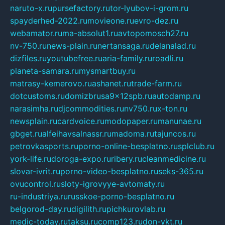
naruto-x.ru
pursefactory.ru
tor-lyubov-i-grom.ru
spayderhed-2022.ru
movieone.ru
evro-dez.ru
webamator.ru
ma-absolut1.ru
avtopomosch27.ru
nv-750.ru
news-plain.ru
nertansaga.ru
delanalad.ru
dizfiles.ru
youtubefree.ru
aria-family.ru
roadli.ru
planeta-samara.ru
mysmartbuy.ru
matrasy-kemerovo.ru
ashanet.ru
trade-farm.ru
dotcustoms.ru
domizbrusa9x12spb.ru
autodamp.ru
narasimha.ru
djcommodities.ru
nv750.ru
x-ton.ru
newsplain.ru
cardvoice.ru
modopaper.ru
manunae.ru
gbget.ru
alfeihavsalnassr.ru
madoma.ru
tajuncos.ru
petrovkasports.ru
porno-online-besplatno.ru
splclub.ru
york-life.ru
doroga-expo.ru
ribery.ru
cleanmedicine.ru
slovar-ivrit.ru
porno-video-besplatno.ru
seks-365.ru
ovucontrol.ru
sloty-igrovyye-avtomaty.ru
ru-industriya.ru
russkoe-porno-besplatno.ru
belgorod-day.ru
digilith.ru
pichkurovlab.ru
medic-today.ru
taksu.ru
comp123.ru
don-ykt.ru