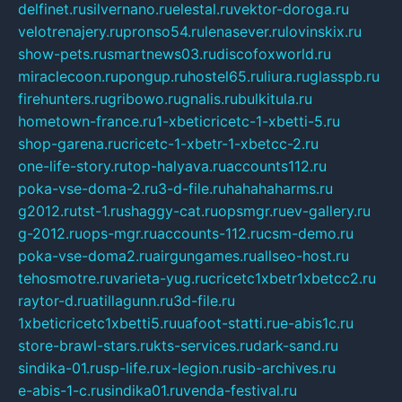
delfinet.ru
silvernano.ru
elestal.ru
vektor-doroga.ru
velotrenajery.ru
pronso54.ru
lenasever.ru
lovinskix.ru
show-pets.ru
smartnews03.ru
discofoxworld.ru
miraclecoon.ru
pongup.ru
hostel65.ru
liura.ru
glasspb.ru
firehunters.ru
gribowo.ru
gnalis.ru
bulkitula.ru
hometown-france.ru
1-xbeticricetc-1-xbetti-5.ru
shop-garena.ru
cricetc-1-xbetr-1-xbetcc-2.ru
one-life-story.ru
top-halyava.ru
accounts112.ru
poka-vse-doma-2.ru
3-d-file.ru
hahahaharms.ru
g2012.ru
tst-1.ru
shaggy-cat.ru
opsmgr.ru
ev-gallery.ru
g-2012.ru
ops-mgr.ru
accounts-112.ru
csm-demo.ru
poka-vse-doma2.ru
airgungames.ru
allseo-host.ru
tehosmotre.ru
varieta-yug.ru
cricetc1xbetr1xbetcc2.ru
raytor-d.ru
atillagunn.ru
3d-file.ru
1xbeticricetc1xbetti5.ru
uafoot-statti.ru
e-abis1c.ru
store-brawl-stars.ru
kts-services.ru
dark-sand.ru
sindika-01.ru
sp-life.ru
x-legion.ru
sib-archives.ru
e-abis-1-c.ru
sindika01.ru
venda-festival.ru