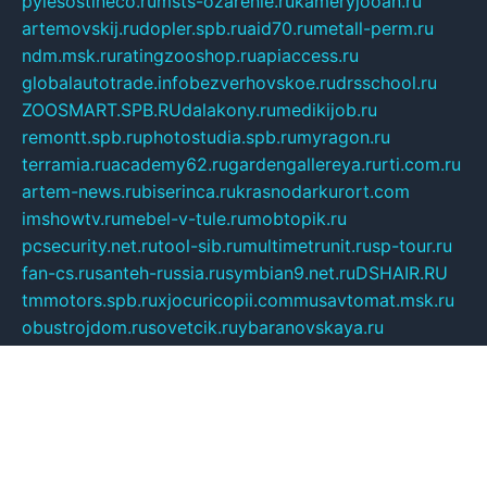
pylesostineco.ru
msts-ozarenie.ru
kameryjooan.ru
artemovskij.ru
dopler.spb.ru
aid70.ru
metall-perm.ru
ndm.msk.ru
ratingzooshop.ru
apiaccess.ru
globalautotrade.info
bezverhovskoe.ru
drsschool.ru
ZOOSMART.SPB.RU
dalakony.ru
medikijob.ru
remontt.spb.ru
photostudia.spb.ru
myragon.ru
terramia.ru
academy62.ru
gardengallereya.ru
rti.com.ru
artem-news.ru
biserinca.ru
krasnodarkurort.com
imshowtv.ru
mebel-v-tule.ru
mobtopik.ru
pcsecurity.net.ru
tool-sib.ru
multimetrunit.ru
sp-tour.ru
fan-cs.ru
santeh-russia.ru
symbian9.net.ru
DSHAIR.RU
tmmotors.spb.ru
xjocuricopii.com
musavtomat.msk.ru
obustrojdom.ru
sovetcik.ru
ybaranovskaya.ru
ppknews.ru
cult-alshei.ru
JAPANRUSSIA.RU
proekciyamebel.ru
imper-finans.ru
rim.org.ru
glamourai.ru
brassminus.ru
zabor-pro.ru
ftn.pp.ru
dorogoe58.ru
laimengpacker.ru
kuzova-zapchasti.ru
sageerp.ru
taxodrom.ru
dsrazvitie.ru
hardcity.net.ru