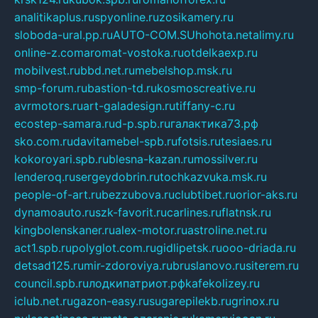
analitikaplus.ru
spyonline.ru
zosikamery.ru
sloboda-ural.pp.ru
AUTO-COM.SU
hohota.net
alimy.ru
online-z.com
aromat-vostoka.ru
otdelkaexp.ru
mobilvest.ru
bbd.net.ru
mebelshop.msk.ru
smp-forum.ru
bastion-td.ru
kosmoscreative.ru
avrmotors.ru
art-galadesign.ru
tiffany-c.ru
ecostep-samara.ru
d-p.spb.ru
галактика73.рф
sko.com.ru
davitamebel-spb.ru
fotsis.ru
tesiaes.ru
kokoroyari.spb.ru
blesna-kazan.ru
mossilver.ru
lenderoq.ru
sergeydobrin.ru
tochkazvuka.msk.ru
people-of-art.ru
bezzubova.ru
clubtibet.ru
orior-aks.ru
dynamoauto.ru
szk-favorit.ru
carlines.ru
flatnsk.ru
kingbolenskaner.ru
alex-motor.ru
astroline.net.ru
act1.spb.ru
polyglot.com.ru
gidlipetsk.ru
ooo-driada.ru
detsad125.ru
mir-zdoroviya.ru
bruslanovo.ru
siterem.ru
council.spb.ru
лодкипатриот.рф
kafekolizey.ru
iclub.net.ru
gazon-easy.ru
sugarepilekb.ru
grinox.ru