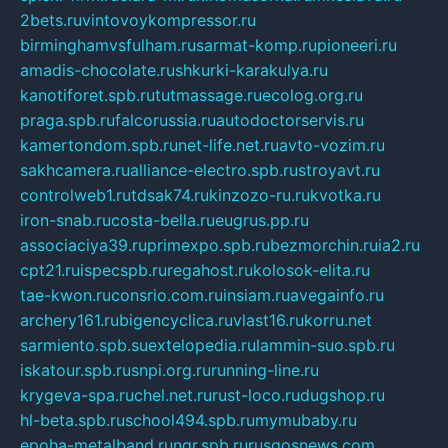
2bets.ru
vintovoykompressor.ru
birminghamvsfulham.ru
sarmat-komp.ru
pioneeri.ru
amadis-chocolate.ru
shkurki-karakulya.ru
kanotiforet.spb.ru
tutmassage.ru
ecolog.org.ru
praga.spb.ru
falcorussia.ru
autodoctorservis.ru
kamertondom.spb.ru
net-life.net.ru
avto-vozim.ru
sakhcamera.ru
alliance-electro.spb.ru
stroyavt.ru
controlweb1.ru
tdsak74.ru
kinzozo-ru.ru
kvotka.ru
iron-snab.ru
costa-bella.ru
eugrus.pp.ru
associaciya39.ru
primexpo.spb.ru
bezmorchin.ru
ia2.ru
cpt21.ru
ispecspb.ru
regahost.ru
kolosok-elita.ru
tae-kwon.ru
consrio.com.ru
insiam.ru
avegainfo.ru
archery161.ru
bigencyclica.ru
vlast16.ru
korru.net
sarmiento.spb.su
extelopedia.ru
lammin-suo.spb.ru
iskatour.spb.ru
snpi.org.ru
running-line.ru
krygeva-spa.ru
chel.net.ru
rust-loco.ru
dugshop.ru
hl-beta.spb.ru
school494.spb.ru
mymubaby.ru
epoha-metalband.ru
ngr.spb.ru
rusgosnews.com