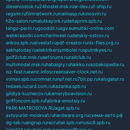
dieselvostok.ru
24hostel.msk.ru
w-dev.ru
f-ship.ru
regsmi.ru
filmnetwork.ru
malinasp.ru
kinosvin.ru
h2o-salon.ru
malutkayork.ru
deltaprim.spb.ru
tango-perm.ru
gooddir.ru
sgv.su
multiki-online.com
webkrasotki.com
cherinvest.ru
detskiy-ostrov.ru
ankou.spb.ru
alvesta1.ru
pdf-creator.ru
nix-files.org.ru
sakhatoday.ru
elektrikersymboler.ru
sputnikyes.ru
golf2club.msk.ru
aeforums.ru
zallclub.ru
multimodal.msk.ru
habaigry.ru
haikko.ru
sobakopedia.ru
isz-fest.ru
ewnc.info
screensaver-clock.net.ru
volnav.spb.ru
comnat.ru
npf.net.ru
7bit.pp.ru
kalugatur.ru
tesiaes.ru
card.com.ru
kazanka.spb.ru
gildiya-kuznecov.ru
kameryboavision.ru
griffoncom.spb.ru
fabrika-emotsiy.ru
PARK-MATROSOVA.RU
agat.spb.ru
avtoyurist-moskva1.ru
hardware.org.ru
схема-авто.рф
dg-lab.ru
angrup.ru
recruiter.spb.ru
music8.spb.ru
krsk124.ru
kubok.spb.ru
romanofforex.ru