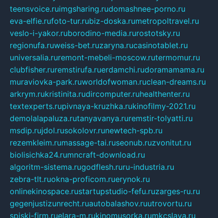
teensvoice.ru
imgsharing.ru
domashnee-porno.ru
eva-elfie.ru
foto-tur.ru
biz-doska.ru
metropoltravel.ru
veslo-i-yakor.ru
borodino-media.ru
rostotsky.ru
regionufa.ru
weiss-bet.ru
zaryna.ru
casinotablet.ru
universalia.ru
remont-mebeli-moscow.ru
termomur.ru
clubfisher.ru
remstirufa.ru
erdamchi.ru
doramamama.ru
muraviovka-park.ru
worldofwoman.ru
clean-dreams.ru
arkrym.ru
kristinita.ru
dircomputer.ru
healthenter.ru
textexperts.ru
pivnaya-kruzhka.ru
kinofilmy-2021.ru
demolalapaluza.ru
tanyavanya.ru
remstir-tolyatti.ru
msdip.ru
jdol.ru
sokolovr.ru
newtech-spb.ru
rezemkleim.ru
massage-tai.ru
seonub.ru
zvonitut.ru
biolisichka24.ru
mncraft-download.ru
algoritm-sistema.ru
godflesh.ru
ru-industria.ru
zebra-tlt.ru
okna-proficom.ru
erynok.ru
onlinekinospace.ru
startupstudio-fefu.ru
zarges-ru.ru
gegenjustizunrecht.ru
autobalashov.ru
utrovortu.ru
spiski-firm.ru
elara-m.ru
kinomusorka.ru
mkcslava.ru