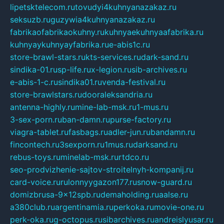
lipetsktelecom.ru
tovudyi4kuhnyanazakaz.ru
seksuzb.ru
guzywia4kuhnyanazakaz.ru
fabrikaofabrikaokuhny.ru
kuhnyaekuhnyaafabrika.ru
kuhnyaykuhnyayfabrika.ru
e-abis1c.ru
store-brawl-stars.ru
kts-services.ru
dark-sand.ru
sindika-01.ru
sp-life.ru
x-legion.ru
sib-archives.ru
e-abis-1-c.ru
sindika01.ru
venda-festival.ru
store-brawlstars.ru
dooraleksandria.ru
antenna-highly.ru
mine-lab-msk.ru
1-mus.ru
3-sex-porn.ru
ban-damn.ru
purse-factory.ru
viagra-tablet.ru
fasbags.ru
adler-jun.ru
bandamn.ru
fincontech.ru
3sexporn.ru
1mus.ru
darksand.ru
rebus-toys.ru
minelab-msk.ru
rtdco.ru
seo-prodvizhenie-sajtov-stroitelnyh-kompanij.ru
card-voice.ru
rulonnyygazon177.ru
snow-guard.ru
domizbrusa-9x12spb.ru
demaholding.ru
aalse.ru
a380club.ru
argentinamia.ru
perkoka.ru
movie-one.ru
perk-oka.ru
g-octopus.ru
sibarchives.ru
andreislyusar.ru