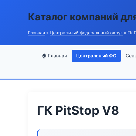
Каталог компаний дл
Главная
»
Центральный федеральный округ
» ГК P
🏠 Главная
Центральный ФО
Сев
ГК PitStop V8