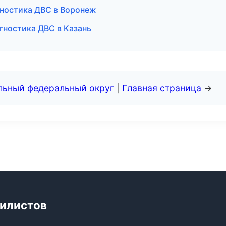
гностика ДВС в Воронеж
гностика ДВС в Казань
альный федеральный округ
|
Главная страница
→
билистов