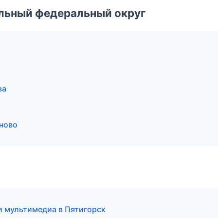
альный федеральный округ
ва
аново
и мультимедиа в Пятигорск