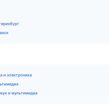
атеринбург
анск
ка и электроника
льтимедиа
звук и мультимедиа