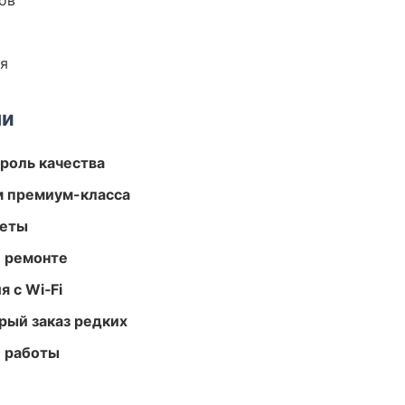
ов
ия
ми
роль качества
м премиум-класса
меты
и ремонте
 с Wi‑Fi
рый заказ редких
е работы