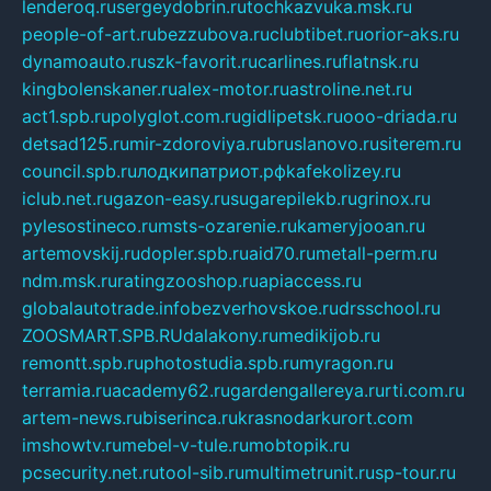
lenderoq.ru
sergeydobrin.ru
tochkazvuka.msk.ru
people-of-art.ru
bezzubova.ru
clubtibet.ru
orior-aks.ru
dynamoauto.ru
szk-favorit.ru
carlines.ru
flatnsk.ru
kingbolenskaner.ru
alex-motor.ru
astroline.net.ru
act1.spb.ru
polyglot.com.ru
gidlipetsk.ru
ooo-driada.ru
detsad125.ru
mir-zdoroviya.ru
bruslanovo.ru
siterem.ru
council.spb.ru
лодкипатриот.рф
kafekolizey.ru
iclub.net.ru
gazon-easy.ru
sugarepilekb.ru
grinox.ru
pylesostineco.ru
msts-ozarenie.ru
kameryjooan.ru
artemovskij.ru
dopler.spb.ru
aid70.ru
metall-perm.ru
ndm.msk.ru
ratingzooshop.ru
apiaccess.ru
globalautotrade.info
bezverhovskoe.ru
drsschool.ru
ZOOSMART.SPB.RU
dalakony.ru
medikijob.ru
remontt.spb.ru
photostudia.spb.ru
myragon.ru
terramia.ru
academy62.ru
gardengallereya.ru
rti.com.ru
artem-news.ru
biserinca.ru
krasnodarkurort.com
imshowtv.ru
mebel-v-tule.ru
mobtopik.ru
pcsecurity.net.ru
tool-sib.ru
multimetrunit.ru
sp-tour.ru