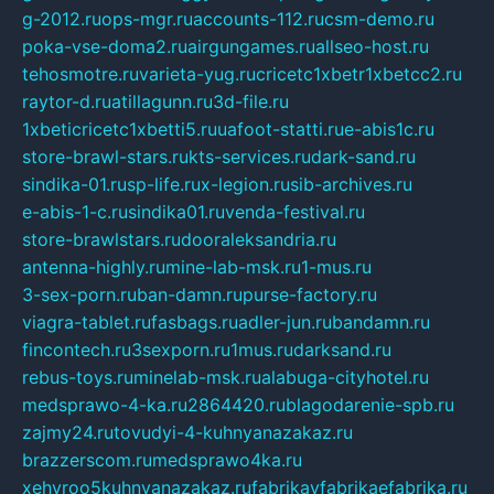
g-2012.ru
ops-mgr.ru
accounts-112.ru
csm-demo.ru
poka-vse-doma2.ru
airgungames.ru
allseo-host.ru
tehosmotre.ru
varieta-yug.ru
cricetc1xbetr1xbetcc2.ru
raytor-d.ru
atillagunn.ru
3d-file.ru
1xbeticricetc1xbetti5.ru
uafoot-statti.ru
e-abis1c.ru
store-brawl-stars.ru
kts-services.ru
dark-sand.ru
sindika-01.ru
sp-life.ru
x-legion.ru
sib-archives.ru
e-abis-1-c.ru
sindika01.ru
venda-festival.ru
store-brawlstars.ru
dooraleksandria.ru
antenna-highly.ru
mine-lab-msk.ru
1-mus.ru
3-sex-porn.ru
ban-damn.ru
purse-factory.ru
viagra-tablet.ru
fasbags.ru
adler-jun.ru
bandamn.ru
fincontech.ru
3sexporn.ru
1mus.ru
darksand.ru
rebus-toys.ru
minelab-msk.ru
alabuga-cityhotel.ru
medsprawo-4-ka.ru
2864420.ru
blagodarenie-spb.ru
zajmy24.ru
tovudyi-4-kuhnyanazakaz.ru
brazzerscom.ru
medsprawo4ka.ru
xehyroo5kuhnyanazakaz.ru
fabrikayfabrikaefabrika.ru