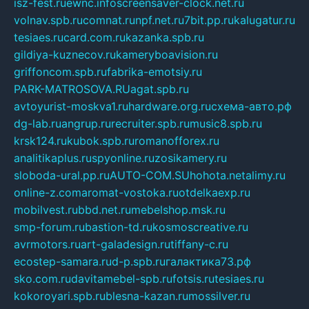
isz-fest.ru
ewnc.info
screensaver-clock.net.ru
volnav.spb.ru
comnat.ru
npf.net.ru
7bit.pp.ru
kalugatur.ru
tesiaes.ru
card.com.ru
kazanka.spb.ru
gildiya-kuznecov.ru
kameryboavision.ru
griffoncom.spb.ru
fabrika-emotsiy.ru
PARK-MATROSOVA.RU
agat.spb.ru
avtoyurist-moskva1.ru
hardware.org.ru
схема-авто.рф
dg-lab.ru
angrup.ru
recruiter.spb.ru
music8.spb.ru
krsk124.ru
kubok.spb.ru
romanofforex.ru
analitikaplus.ru
spyonline.ru
zosikamery.ru
sloboda-ural.pp.ru
AUTO-COM.SU
hohota.net
alimy.ru
online-z.com
aromat-vostoka.ru
otdelkaexp.ru
mobilvest.ru
bbd.net.ru
mebelshop.msk.ru
smp-forum.ru
bastion-td.ru
kosmoscreative.ru
avrmotors.ru
art-galadesign.ru
tiffany-c.ru
ecostep-samara.ru
d-p.spb.ru
галактика73.рф
sko.com.ru
davitamebel-spb.ru
fotsis.ru
tesiaes.ru
kokoroyari.spb.ru
blesna-kazan.ru
mossilver.ru