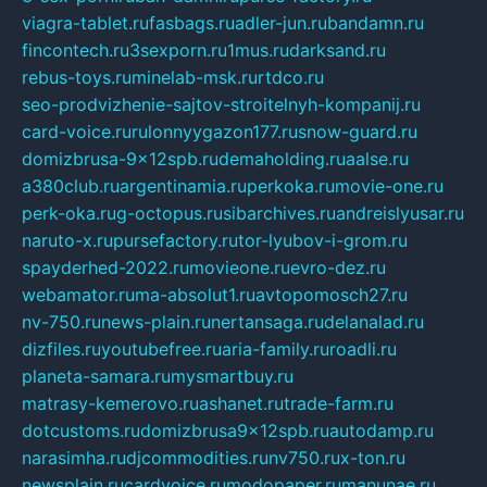
viagra-tablet.ru
fasbags.ru
adler-jun.ru
bandamn.ru
fincontech.ru
3sexporn.ru
1mus.ru
darksand.ru
rebus-toys.ru
minelab-msk.ru
rtdco.ru
seo-prodvizhenie-sajtov-stroitelnyh-kompanij.ru
card-voice.ru
rulonnyygazon177.ru
snow-guard.ru
domizbrusa-9x12spb.ru
demaholding.ru
aalse.ru
a380club.ru
argentinamia.ru
perkoka.ru
movie-one.ru
perk-oka.ru
g-octopus.ru
sibarchives.ru
andreislyusar.ru
naruto-x.ru
pursefactory.ru
tor-lyubov-i-grom.ru
spayderhed-2022.ru
movieone.ru
evro-dez.ru
webamator.ru
ma-absolut1.ru
avtopomosch27.ru
nv-750.ru
news-plain.ru
nertansaga.ru
delanalad.ru
dizfiles.ru
youtubefree.ru
aria-family.ru
roadli.ru
planeta-samara.ru
mysmartbuy.ru
matrasy-kemerovo.ru
ashanet.ru
trade-farm.ru
dotcustoms.ru
domizbrusa9x12spb.ru
autodamp.ru
narasimha.ru
djcommodities.ru
nv750.ru
x-ton.ru
newsplain.ru
cardvoice.ru
modopaper.ru
manunae.ru