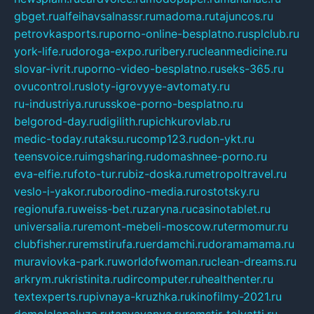
gbget.ru
alfeihavsalnassr.ru
madoma.ru
tajuncos.ru
petrovkasports.ru
porno-online-besplatno.ru
splclub.ru
york-life.ru
doroga-expo.ru
ribery.ru
cleanmedicine.ru
slovar-ivrit.ru
porno-video-besplatno.ru
seks-365.ru
ovucontrol.ru
sloty-igrovyye-avtomaty.ru
ru-industriya.ru
russkoe-porno-besplatno.ru
belgorod-day.ru
digilith.ru
pichkurovlab.ru
medic-today.ru
taksu.ru
comp123.ru
don-ykt.ru
teensvoice.ru
imgsharing.ru
domashnee-porno.ru
eva-elfie.ru
foto-tur.ru
biz-doska.ru
metropoltravel.ru
veslo-i-yakor.ru
borodino-media.ru
rostotsky.ru
regionufa.ru
weiss-bet.ru
zaryna.ru
casinotablet.ru
universalia.ru
remont-mebeli-moscow.ru
termomur.ru
clubfisher.ru
remstirufa.ru
erdamchi.ru
doramamama.ru
muraviovka-park.ru
worldofwoman.ru
clean-dreams.ru
arkrym.ru
kristinita.ru
dircomputer.ru
healthenter.ru
textexperts.ru
pivnaya-kruzhka.ru
kinofilmy-2021.ru
demolalapaluza.ru
tanyavanya.ru
remstir-tolyatti.ru