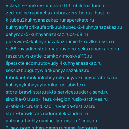
vskrytie-zamkov-moskva-113.ru
biletnadom.ru
zed-online.ru
pimchax.ru
brazzers-hd.ru
z-host.ru
kitubeu2kuhnyanazakaz.ru
naperekate.ru
kuhnyaofabrikaufabrik.ru
kitubeu-2-kuhnyanazakaz.ru
xehyroo-5-kuhnyanazakaz.ru
cs-68.ru
guzywia-4-kuhnyanazakaz.ru
mir-tk.ru
vlknrussia.ru
cs68.ru
vladivostok-map.ru
video-seks.ru
bankaribi.ru
raszar.ru
vskrytie-zamkov-moskva113.ru
lipetsktelecom.ru
tovudyi4kuhnyanazakaz.ru
seksuzb.ru
guzywia4kuhnyanazakaz.ru
fabrikaofabrikaokuhny.ru
kuhnyaekuhnyaafabrika.ru
kuhnyaykuhnyayfabrika.ru
e-abis1c.ru
store-brawl-stars.ru
kts-services.ru
dark-sand.ru
sindika-01.ru
sp-life.ru
x-legion.ru
sib-archives.ru
e-abis-1-c.ru
sindika01.ru
venda-festival.ru
store-brawlstars.ru
dooraleksandria.ru
antenna-highly.ru
mine-lab-msk.ru
1-mus.ru
3-sex-porn.ru
ban-damn.ru
purse-factory.ru