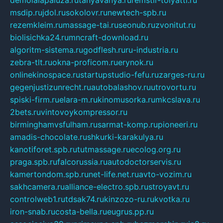
msdip.ru
jdol.ru
sokolovr.ru
newtech-spb.ru
rezemkleim.ru
massage-tai.ru
seonub.ru
zvonitut.ru
biolisichka24.ru
mncraft-download.ru
algoritm-sistema.ru
godflesh.ru
ru-industria.ru
zebra-tlt.ru
okna-proficom.ru
erynok.ru
onlinekinospace.ru
startupstudio-fefu.ru
zarges-ru.ru
gegenjustizunrecht.ru
autobalashov.ru
utrovortu.ru
spiski-firm.ru
elara-m.ru
kinomusorka.ru
mkcslava.ru
2bets.ru
vintovoykompressor.ru
birminghamvsfulham.ru
sarmat-komp.ru
pioneeri.ru
amadis-chocolate.ru
shkurki-karakulya.ru
kanotiforet.spb.ru
tutmassage.ru
ecolog.org.ru
praga.spb.ru
falcorussia.ru
autodoctorservis.ru
kamertondom.spb.ru
net-life.net.ru
avto-vozim.ru
sakhcamera.ru
alliance-electro.spb.ru
stroyavt.ru
controlweb1.ru
tdsak74.ru
kinzozo-ru.ru
kvotka.ru
iron-snab.ru
costa-bella.ru
eugrus.pp.ru