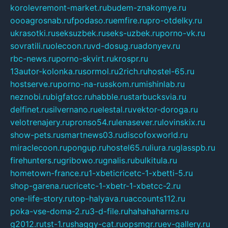
korolevremont-market.ru
budem-znakomye.ru
oooagrosnab.ru
fpodaso.ru
emfire.ru
pro-otdelky.ru
ukrasotki.ru
seksuzbek.ru
seks-uzbek.ru
porno-vk.ru
sovratili.ru
olecoon.ru
vd-dosug.ru
adonyev.ru
rbc-news.ru
porno-skvirt.ru
krospr.ru
13autor-kolonka.ru
sormol.ru
2rich.ru
hostel-65.ru
hostserve.ru
porno-na-russkom.ru
mishinlab.ru
neznobi.ru
bigfatcc.ru
habble.ru
starbucksvia.ru
delfinet.ru
silvernano.ru
elestal.ru
vektor-doroga.ru
velotrenajery.ru
pronso54.ru
lenasever.ru
lovinskix.ru
show-pets.ru
smartnews03.ru
discofoxworld.ru
miraclecoon.ru
pongup.ru
hostel65.ru
liura.ru
glasspb.ru
firehunters.ru
gribowo.ru
gnalis.ru
bulkitula.ru
hometown-france.ru
1-xbeticricetc-1-xbetti-5.ru
shop-garena.ru
cricetc-1-xbetr-1-xbetcc-2.ru
one-life-story.ru
top-halyava.ru
accounts112.ru
poka-vse-doma-2.ru
3-d-file.ru
hahahaharms.ru
g2012.ru
tst-1.ru
shaggy-cat.ru
opsmgr.ru
ev-gallery.ru