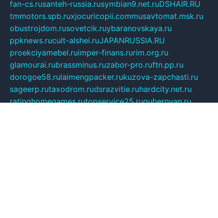
fan-cs.ru
santeh-russia.ru
symbian9.net.ru
DSHAIR.RU
tmmotors.spb.ru
xjocuricopii.com
musavtomat.msk.ru
obustrojdom.ru
sovetcik.ru
ybaranovskaya.ru
ppknews.ru
cult-alshei.ru
JAPANRUSSIA.RU
proekciyamebel.ru
imper-finans.ru
rim.org.ru
glamourai.ru
brassminus.ru
zabor-pro.ru
ftn.pp.ru
dorogoe58.ru
laimengpacker.ru
kuzova-zapchasti.ru
sageerp.ru
taxodrom.ru
dsrazvitie.ru
hardcity.net.ru
ratinghomegames.ru
topservice25.ru
gubernyan.ru
gtglasslined.ru
ii4.ru
tssport.spb.ru
andorra24.com
blackwallstreet.ru
oboimos.ru
optim-doors.com.ru
ikuch.ru
nycr.org.ru
npa21.ru
vremya-ch.spb.ru
desert000.ru
ivtorgi.ru
ifiori.ru
catalog-statei.ru
dcv.org.ru
spetsmaster174.ru
ipkameryhiseeu.ru
dum26.ru
ruspol.spb.ru
fr-opendp.ru
kam-solnyshko.ru
cheyenne-arapaho.ru
sevzapmetal.spb.ru
ted-lapidus.spb.ru
parasite-eliminator.ru
sigma-complete.ru
modernworld.ru
dama-moda.ru