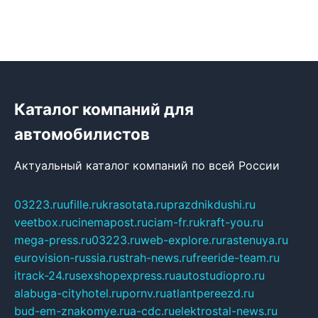
Каталог компаний для
автомобилистов
Актуальный каталог компаний по всей России
03223.ru
ufille.ru
krasotata.ru
prazdnikdushi.ru
veetbox.ru
cinemapost.ru
ciam-fr.ru
kraft-you.ru
mega-press.ru
03223.ru
web-explore.ru
rastenuya.ru
eurovision-russia.ru
strah-news.ru
freeride-team.ru
itrack-24.ru
sexshopexpress.ru
autostudiopro.ru
alabuga-cityhotel.ru
pornv.ru
atlantpereezd.ru
bud-em-znakomye.ru
a-cdc.ru
elektrostal-news.ru