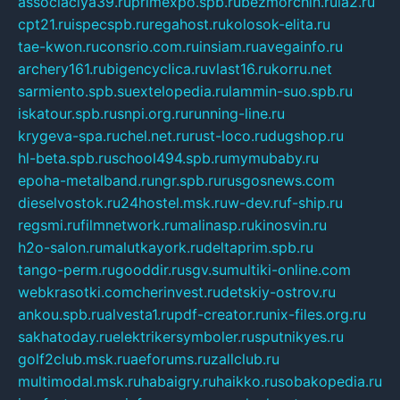
associaciya39.ru
primexpo.spb.ru
bezmorchin.ru
ia2.ru
cpt21.ru
ispecspb.ru
regahost.ru
kolosok-elita.ru
tae-kwon.ru
consrio.com.ru
insiam.ru
avegainfo.ru
archery161.ru
bigencyclica.ru
vlast16.ru
korru.net
sarmiento.spb.su
extelopedia.ru
lammin-suo.spb.ru
iskatour.spb.ru
snpi.org.ru
running-line.ru
krygeva-spa.ru
chel.net.ru
rust-loco.ru
dugshop.ru
hl-beta.spb.ru
school494.spb.ru
mymubaby.ru
epoha-metalband.ru
ngr.spb.ru
rusgosnews.com
dieselvostok.ru
24hostel.msk.ru
w-dev.ru
f-ship.ru
regsmi.ru
filmnetwork.ru
malinasp.ru
kinosvin.ru
h2o-salon.ru
malutkayork.ru
deltaprim.spb.ru
tango-perm.ru
gooddir.ru
sgv.su
multiki-online.com
webkrasotki.com
cherinvest.ru
detskiy-ostrov.ru
ankou.spb.ru
alvesta1.ru
pdf-creator.ru
nix-files.org.ru
sakhatoday.ru
elektrikersymboler.ru
sputnikyes.ru
golf2club.msk.ru
aeforums.ru
zallclub.ru
multimodal.msk.ru
habaigry.ru
haikko.ru
sobakopedia.ru