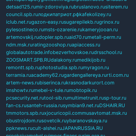
detsad125.ru
mir-zdoroviya.ru
bruslanovo.ru
siterem.ru
council.spb.ru
лодкипатриот.рф
kafekolizey.ru
iclub.net.ru
gazon-easy.ru
sugarepilekb.ru
grinox.ru
pylesostineco.ru
msts-ozarenie.ru
kameryjooan.ru
artemovskij.ru
dopler.spb.ru
aid70.ru
metall-perm.ru
ndm.msk.ru
ratingzooshop.ru
apiaccess.ru
globalautotrade.info
bezverhovskoe.ru
drsschool.ru
ZOOSMART.SPB.RU
dalakony.ru
medikijob.ru
remontt.spb.ru
photostudia.spb.ru
myragon.ru
terramia.ru
academy62.ru
gardengallereya.ru
rti.com.ru
artem-news.ru
biserinca.ru
krasnodarkurort.com
imshowtv.ru
mebel-v-tule.ru
mobtopik.ru
pcsecurity.net.ru
tool-sib.ru
multimetrunit.ru
sp-tour.ru
fan-cs.ru
santeh-russia.ru
symbian9.net.ru
DSHAIR.RU
tmmotors.spb.ru
xjocuricopii.com
musavtomat.msk.ru
obustrojdom.ru
sovetcik.ru
ybaranovskaya.ru
ppknews.ru
cult-alshei.ru
JAPANRUSSIA.RU
proekciyamebel.ru
imper-finans.ru
rim.org.ru