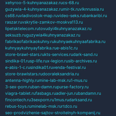
xehyroo-5-kuhnyanazakaz.ru
cs-68.ru
guzywia-4-kuhnyanazakaz.ru
mir-tk.ru
vlknrussia.ru
cs68.ru
vladivostok-map.ru
video-seks.ru
bankaribi.ru
raszar.ru
vskrytie-zamkov-moskva113.ru
lipetsktelecom.ru
tovudyi4kuhnyanazakaz.ru
seksuzb.ru
guzywia4kuhnyanazakaz.ru
fabrikaofabrikaokuhny.ru
kuhnyaekuhnyaafabrika.ru
kuhnyaykuhnyayfabrika.ru
e-abis1c.ru
store-brawl-stars.ru
kts-services.ru
dark-sand.ru
sindika-01.ru
sp-life.ru
x-legion.ru
sib-archives.ru
e-abis-1-c.ru
sindika01.ru
venda-festival.ru
store-brawlstars.ru
dooraleksandria.ru
antenna-highly.ru
mine-lab-msk.ru
1-mus.ru
3-sex-porn.ru
ban-damn.ru
purse-factory.ru
viagra-tablet.ru
fasbags.ru
adler-jun.ru
bandamn.ru
fincontech.ru
3sexporn.ru
1mus.ru
darksand.ru
rebus-toys.ru
minelab-msk.ru
rtdco.ru
seo-prodvizhenie-sajtov-stroitelnyh-kompanij.ru