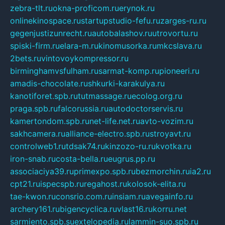
zebra-tlt.ru
okna-proficom.ru
erynok.ru
onlinekinospace.ru
startupstudio-fefu.ru
zarges-ru.ru
gegenjustizunrecht.ru
autobalashov.ru
utrovortu.ru
spiski-firm.ru
elara-m.ru
kinomusorka.ru
mkcslava.ru
2bets.ru
vintovoykompressor.ru
birminghamvsfulham.ru
sarmat-komp.ru
pioneeri.ru
amadis-chocolate.ru
shkurki-karakulya.ru
kanotiforet.spb.ru
tutmassage.ru
ecolog.org.ru
praga.spb.ru
falcorussia.ru
autodoctorservis.ru
kamertondom.spb.ru
net-life.net.ru
avto-vozim.ru
sakhcamera.ru
alliance-electro.spb.ru
stroyavt.ru
controlweb1.ru
tdsak74.ru
kinzozo-ru.ru
kvotka.ru
iron-snab.ru
costa-bella.ru
eugrus.pp.ru
associaciya39.ru
primexpo.spb.ru
bezmorchin.ru
ia2.ru
cpt21.ru
ispecspb.ru
regahost.ru
kolosok-elita.ru
tae-kwon.ru
consrio.com.ru
insiam.ru
avegainfo.ru
archery161.ru
bigencyclica.ru
vlast16.ru
korru.net
sarmiento.spb.su
extelopedia.ru
lammin-suo.spb.ru