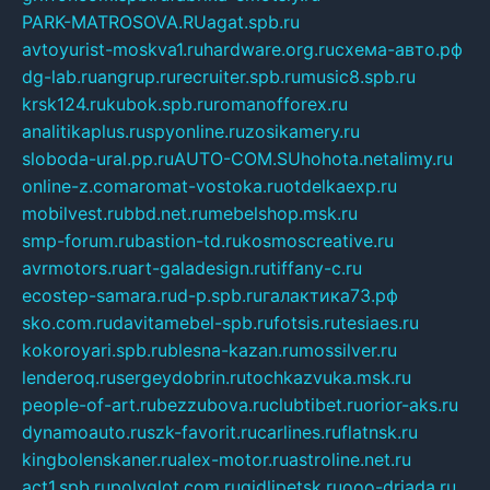
PARK-MATROSOVA.RU
agat.spb.ru
avtoyurist-moskva1.ru
hardware.org.ru
схема-авто.рф
dg-lab.ru
angrup.ru
recruiter.spb.ru
music8.spb.ru
krsk124.ru
kubok.spb.ru
romanofforex.ru
analitikaplus.ru
spyonline.ru
zosikamery.ru
sloboda-ural.pp.ru
AUTO-COM.SU
hohota.net
alimy.ru
online-z.com
aromat-vostoka.ru
otdelkaexp.ru
mobilvest.ru
bbd.net.ru
mebelshop.msk.ru
smp-forum.ru
bastion-td.ru
kosmoscreative.ru
avrmotors.ru
art-galadesign.ru
tiffany-c.ru
ecostep-samara.ru
d-p.spb.ru
галактика73.рф
sko.com.ru
davitamebel-spb.ru
fotsis.ru
tesiaes.ru
kokoroyari.spb.ru
blesna-kazan.ru
mossilver.ru
lenderoq.ru
sergeydobrin.ru
tochkazvuka.msk.ru
people-of-art.ru
bezzubova.ru
clubtibet.ru
orior-aks.ru
dynamoauto.ru
szk-favorit.ru
carlines.ru
flatnsk.ru
kingbolenskaner.ru
alex-motor.ru
astroline.net.ru
act1.spb.ru
polyglot.com.ru
gidlipetsk.ru
ooo-driada.ru