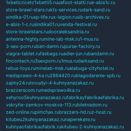
1xbeticricetc1xbetti5.ru
uafoot-statti.ru
e-abis1c.ru
store-brawl-stars.ru
kts-services.ru
dark-sand.ru
sindika-01.ru
sp-life.ru
x-legion.ru
sib-archives.ru
e-abis-1-c.ru
sindika01.ru
venda-festival.ru
store-brawlstars.ru
dooraleksandria.ru
antenna-highly.ru
mine-lab-msk.ru
1-mus.ru
3-sex-porn.ru
ban-damn.ru
purse-factory.ru
viagra-tablet.ru
fasbags.ru
adler-jun.ru
bandamn.ru
fincontech.ru
3sexporn.ru
1mus.ru
darksand.ru
rebus-toys.ru
minelab-msk.ru
alabuga-cityhotel.ru
medsprawo-4-ka.ru
2864420.ru
blagodarenie-spb.ru
zajmy24.ru
tovudyi-4-kuhnyanazakaz.ru
brazzerscom.ru
medsprawo4ka.ru
xehyroo5kuhnyanazakaz.ru
fabrikayfabrikaefabrika.ru
vskrytie-zamkov-moskva-113.ru
biletnadom.ru
zed-online.ru
pimchax.ru
brazzers-hd.ru
z-host.ru
kitubeu2kuhnyanazakaz.ru
naperekate.ru
kuhnyaofabrikaufabrik.ru
kitubeu-2-kuhnyanazakaz.ru