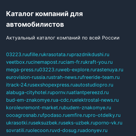
Каталог компаний для
автомобилистов
Актуальный каталог компаний по всей России
03223.ru
ufille.ru
krasotata.ru
prazdnikdushi.ru
veetbox.ru
cinemapost.ru
ciam-fr.ru
kraft-you.ru
mega-press.ru
03223.ru
web-explore.ru
rastenuya.ru
eurovision-russia.ru
strah-news.ru
freeride-team.ru
itrack-24.ru
sexshopexpress.ru
autostudiopro.ru
alabuga-cityhotel.ru
pornv.ru
atlantpereezd.ru
bud-em-znakomye.ru
a-cdc.ru
elektrostal-news.ru
korolevremont-market.ru
budem-znakomye.ru
oooagrosnab.ru
fpodaso.ru
emfire.ru
pro-otdelky.ru
ukrasotki.ru
seksuzbek.ru
seks-uzbek.ru
porno-vk.ru
sovratili.ru
olecoon.ru
vd-dosug.ru
adonyev.ru