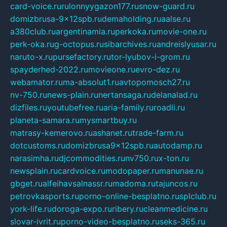
card-voice.ru
rulonnyygazon177.ru
snow-guard.ru
domizbrusa-9x12spb.ru
demaholding.ru
aalse.ru
a380club.ru
argentinamia.ru
perkoka.ru
movie-one.ru
perk-oka.ru
g-octopus.ru
sibarchives.ru
andreislyusar.ru
naruto-x.ru
pursefactory.ru
tor-lyubov-i-grom.ru
spayderhed-2022.ru
movieone.ru
evro-dez.ru
webamator.ru
ma-absolut1.ru
avtopomosch27.ru
nv-750.ru
news-plain.ru
nertansaga.ru
delanalad.ru
dizfiles.ru
youtubefree.ru
aria-family.ru
roadli.ru
planeta-samara.ru
mysmartbuy.ru
matrasy-kemerovo.ru
ashanet.ru
trade-farm.ru
dotcustoms.ru
domizbrusa9x12spb.ru
autodamp.ru
narasimha.ru
djcommodities.ru
nv750.ru
x-ton.ru
newsplain.ru
cardvoice.ru
modopaper.ru
manunae.ru
gbget.ru
alfeihavsalnassr.ru
madoma.ru
tajuncos.ru
petrovkasports.ru
porno-online-besplatno.ru
splclub.ru
york-life.ru
doroga-expo.ru
ribery.ru
cleanmedicine.ru
slovar-ivrit.ru
porno-video-besplatno.ru
seks-365.ru