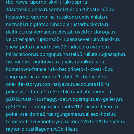
rbc-news.ru
porno-skvirt.ru
krospr.ru
13autor-kolonka.ru
sormol.ru
2rich.ru
hostel-65.ru
hostserve.ru
porno-na-russkom.ru
mishinlab.ru
neznobi.ru
bigfatcc.ru
habble.ru
starbucksvia.ru
delfinet.ru
silvernano.ru
elestal.ru
vektor-doroga.ru
velotrenajery.ru
pronso54.ru
lenasever.ru
lovinskix.ru
show-pets.ru
smartnews03.ru
discofoxworld.ru
miraclecoon.ru
pongup.ru
hostel65.ru
liura.ru
glasspb.ru
firehunters.ru
gribowo.ru
gnalis.ru
bulkitula.ru
hometown-france.ru
1-xbeticricetc-1-xbetti-5.ru
shop-garena.ru
cricetc-1-xbetr-1-xbetcc-2.ru
one-life-story.ru
top-halyava.ru
accounts112.ru
poka-vse-doma-2.ru
3-d-file.ru
hahahaharms.ru
g2012.ru
tst-1.ru
shaggy-cat.ru
opsmgr.ru
ev-gallery.ru
g-2012.ru
ops-mgr.ru
accounts-112.ru
csm-demo.ru
poka-vse-doma2.ru
airgungames.ru
allseo-host.ru
tehosmotre.ru
varieta-yug.ru
cricetc1xbetr1xbetcc2.ru
raytor-d.ru
atillagunn.ru
3d-file.ru