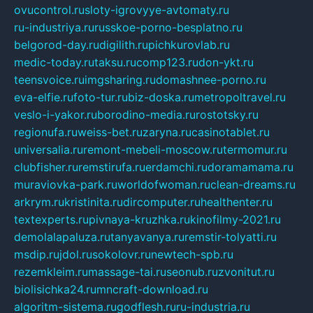
ovucontrol.ru
sloty-igrovyye-avtomaty.ru
ru-industriya.ru
russkoe-porno-besplatno.ru
belgorod-day.ru
digilith.ru
pichkurovlab.ru
medic-today.ru
taksu.ru
comp123.ru
don-ykt.ru
teensvoice.ru
imgsharing.ru
domashnee-porno.ru
eva-elfie.ru
foto-tur.ru
biz-doska.ru
metropoltravel.ru
veslo-i-yakor.ru
borodino-media.ru
rostotsky.ru
regionufa.ru
weiss-bet.ru
zaryna.ru
casinotablet.ru
universalia.ru
remont-mebeli-moscow.ru
termomur.ru
clubfisher.ru
remstirufa.ru
erdamchi.ru
doramamama.ru
muraviovka-park.ru
worldofwoman.ru
clean-dreams.ru
arkrym.ru
kristinita.ru
dircomputer.ru
healthenter.ru
textexperts.ru
pivnaya-kruzhka.ru
kinofilmy-2021.ru
demolalapaluza.ru
tanyavanya.ru
remstir-tolyatti.ru
msdip.ru
jdol.ru
sokolovr.ru
newtech-spb.ru
rezemkleim.ru
massage-tai.ru
seonub.ru
zvonitut.ru
biolisichka24.ru
mncraft-download.ru
algoritm-sistema.ru
godflesh.ru
ru-industria.ru