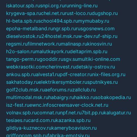
iskatour.spb.ru
snpi.org.ru
running-line.ru
krygeva-spa.ru
chel.net.ru
rust-loco.ru
dugshop.ru
hl-beta.spb.ru
school494.spb.ru
mymubaby.ru
epoha-metalband.ru
ngr.spb.ru
rusgosnews.com
dieselvostok.ru
24hostel.msk.ru
w-dev.ru
f-ship.ru
regsmi.ru
filmnetwork.ru
malinasp.ru
kinosvin.ru
h2o-salon.ru
malutkayork.ru
deltaprim.spb.ru
tango-perm.ru
gooddir.ru
sgv.su
multiki-online.com
webkrasotki.com
cherinvest.ru
detskiy-ostrov.ru
ankou.spb.ru
alvesta1.ru
pdf-creator.ru
nix-files.org.ru
sakhatoday.ru
elektrikersymboler.ru
sputnikyes.ru
golf2club.msk.ru
aeforums.ru
zallclub.ru
multimodal.msk.ru
habaigry.ru
haikko.ru
sobakopedia.ru
isz-fest.ru
ewnc.info
screensaver-clock.net.ru
volnav.spb.ru
comnat.ru
npf.net.ru
7bit.pp.ru
kalugatur.ru
tesiaes.ru
card.com.ru
kazanka.spb.ru
gildiya-kuznecov.ru
kameryboavision.ru
griffoncom.spb.ru
fabrika-emotsiy.ru