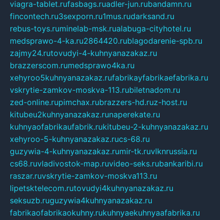
viagra-tablet.ru
fasbags.ru
adler-jun.ru
bandamn.ru
fincontech.ru
3sexporn.ru
1mus.ru
darksand.ru
rebus-toys.ru
minelab-msk.ru
alabuga-cityhotel.ru
medsprawo-4-ka.ru
2864420.ru
blagodarenie-spb.ru
zajmy24.ru
tovudyi-4-kuhnyanazakaz.ru
brazzerscom.ru
medsprawo4ka.ru
xehyroo5kuhnyanazakaz.ru
fabrikayfabrikaefabrika.ru
vskrytie-zamkov-moskva-113.ru
biletnadom.ru
zed-online.ru
pimchax.ru
brazzers-hd.ru
z-host.ru
kitubeu2kuhnyanazakaz.ru
naperekate.ru
kuhnyaofabrikaufabrik.ru
kitubeu-2-kuhnyanazakaz.ru
xehyroo-5-kuhnyanazakaz.ru
cs-68.ru
guzywia-4-kuhnyanazakaz.ru
mir-tk.ru
vlknrussia.ru
cs68.ru
vladivostok-map.ru
video-seks.ru
bankaribi.ru
raszar.ru
vskrytie-zamkov-moskva113.ru
lipetsktelecom.ru
tovudyi4kuhnyanazakaz.ru
seksuzb.ru
guzywia4kuhnyanazakaz.ru
fabrikaofabrikaokuhny.ru
kuhnyaekuhnyaafabrika.ru