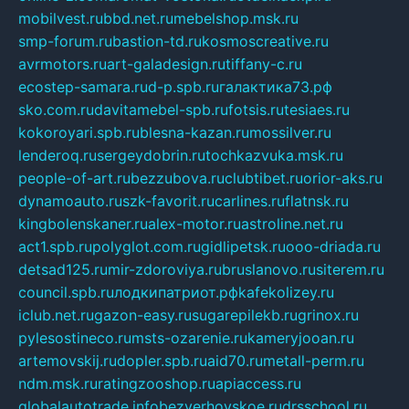
mobilvest.ru
bbd.net.ru
mebelshop.msk.ru
smp-forum.ru
bastion-td.ru
kosmoscreative.ru
avrmotors.ru
art-galadesign.ru
tiffany-c.ru
ecostep-samara.ru
d-p.spb.ru
галактика73.рф
sko.com.ru
davitamebel-spb.ru
fotsis.ru
tesiaes.ru
kokoroyari.spb.ru
blesna-kazan.ru
mossilver.ru
lenderoq.ru
sergeydobrin.ru
tochkazvuka.msk.ru
people-of-art.ru
bezzubova.ru
clubtibet.ru
orior-aks.ru
dynamoauto.ru
szk-favorit.ru
carlines.ru
flatnsk.ru
kingbolenskaner.ru
alex-motor.ru
astroline.net.ru
act1.spb.ru
polyglot.com.ru
gidlipetsk.ru
ooo-driada.ru
detsad125.ru
mir-zdoroviya.ru
bruslanovo.ru
siterem.ru
council.spb.ru
лодкипатриот.рф
kafekolizey.ru
iclub.net.ru
gazon-easy.ru
sugarepilekb.ru
grinox.ru
pylesostineco.ru
msts-ozarenie.ru
kameryjooan.ru
artemovskij.ru
dopler.spb.ru
aid70.ru
metall-perm.ru
ndm.msk.ru
ratingzooshop.ru
apiaccess.ru
globalautotrade.info
bezverhovskoe.ru
drsschool.ru