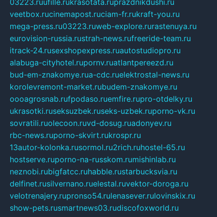
03223.ru
ufille.ru
krasotata.ru
prazdnikdushi.ru
veetbox.ru
cinemapost.ru
ciam-fr.ru
kraft-you.ru
mega-press.ru
03223.ru
web-explore.ru
rastenuya.ru
eurovision-russia.ru
strah-news.ru
freeride-team.ru
itrack-24.ru
sexshopexpress.ru
autostudiopro.ru
alabuga-cityhotel.ru
pornv.ru
atlantpereezd.ru
bud-em-znakomye.ru
a-cdc.ru
elektrostal-news.ru
korolevremont-market.ru
budem-znakomye.ru
oooagrosnab.ru
fpodaso.ru
emfire.ru
pro-otdelky.ru
ukrasotki.ru
seksuzbek.ru
seks-uzbek.ru
porno-vk.ru
sovratili.ru
olecoon.ru
vd-dosug.ru
adonyev.ru
rbc-news.ru
porno-skvirt.ru
krospr.ru
13autor-kolonka.ru
sormol.ru
2rich.ru
hostel-65.ru
hostserve.ru
porno-na-russkom.ru
mishinlab.ru
neznobi.ru
bigfatcc.ru
habble.ru
starbucksvia.ru
delfinet.ru
silvernano.ru
elestal.ru
vektor-doroga.ru
velotrenajery.ru
pronso54.ru
lenasever.ru
lovinskix.ru
show-pets.ru
smartnews03.ru
discofoxworld.ru