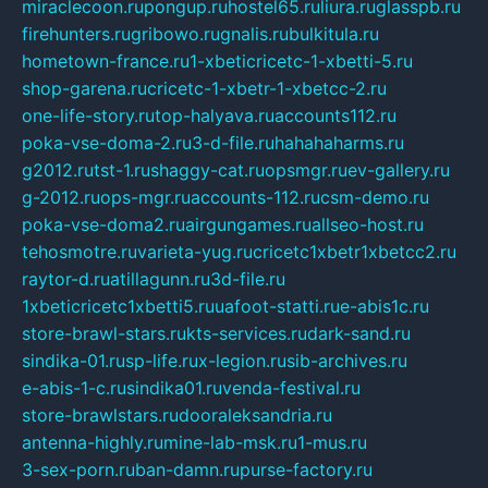
miraclecoon.ru
pongup.ru
hostel65.ru
liura.ru
glasspb.ru
firehunters.ru
gribowo.ru
gnalis.ru
bulkitula.ru
hometown-france.ru
1-xbeticricetc-1-xbetti-5.ru
shop-garena.ru
cricetc-1-xbetr-1-xbetcc-2.ru
one-life-story.ru
top-halyava.ru
accounts112.ru
poka-vse-doma-2.ru
3-d-file.ru
hahahaharms.ru
g2012.ru
tst-1.ru
shaggy-cat.ru
opsmgr.ru
ev-gallery.ru
g-2012.ru
ops-mgr.ru
accounts-112.ru
csm-demo.ru
poka-vse-doma2.ru
airgungames.ru
allseo-host.ru
tehosmotre.ru
varieta-yug.ru
cricetc1xbetr1xbetcc2.ru
raytor-d.ru
atillagunn.ru
3d-file.ru
1xbeticricetc1xbetti5.ru
uafoot-statti.ru
e-abis1c.ru
store-brawl-stars.ru
kts-services.ru
dark-sand.ru
sindika-01.ru
sp-life.ru
x-legion.ru
sib-archives.ru
e-abis-1-c.ru
sindika01.ru
venda-festival.ru
store-brawlstars.ru
dooraleksandria.ru
antenna-highly.ru
mine-lab-msk.ru
1-mus.ru
3-sex-porn.ru
ban-damn.ru
purse-factory.ru