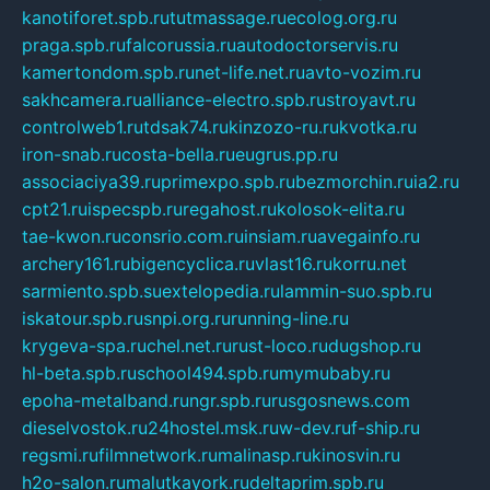
kanotiforet.spb.ru
tutmassage.ru
ecolog.org.ru
praga.spb.ru
falcorussia.ru
autodoctorservis.ru
kamertondom.spb.ru
net-life.net.ru
avto-vozim.ru
sakhcamera.ru
alliance-electro.spb.ru
stroyavt.ru
controlweb1.ru
tdsak74.ru
kinzozo-ru.ru
kvotka.ru
iron-snab.ru
costa-bella.ru
eugrus.pp.ru
associaciya39.ru
primexpo.spb.ru
bezmorchin.ru
ia2.ru
cpt21.ru
ispecspb.ru
regahost.ru
kolosok-elita.ru
tae-kwon.ru
consrio.com.ru
insiam.ru
avegainfo.ru
archery161.ru
bigencyclica.ru
vlast16.ru
korru.net
sarmiento.spb.su
extelopedia.ru
lammin-suo.spb.ru
iskatour.spb.ru
snpi.org.ru
running-line.ru
krygeva-spa.ru
chel.net.ru
rust-loco.ru
dugshop.ru
hl-beta.spb.ru
school494.spb.ru
mymubaby.ru
epoha-metalband.ru
ngr.spb.ru
rusgosnews.com
dieselvostok.ru
24hostel.msk.ru
w-dev.ru
f-ship.ru
regsmi.ru
filmnetwork.ru
malinasp.ru
kinosvin.ru
h2o-salon.ru
malutkayork.ru
deltaprim.spb.ru