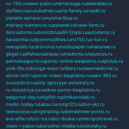
nv-750.ru
news-plain.ru
nertansaga.ru
delanalad.ru
dizfiles.ru
youtubefree.ru
aria-family.ru
roadli.ru
planeta-samara.ru
mysmartbuy.ru
matrasy-kemerovo.ru
ashanet.ru
trade-farm.ru
dotcustoms.ru
domizbrusa9x12spb.ru
autodamp.ru
narasimha.ru
djcommodities.ru
nv750.ru
x-ton.ru
newsplain.ru
cardvoice.ru
modopaper.ru
manunae.ru
gbget.ru
alfeihavsalnassr.ru
madoma.ru
tajuncos.ru
petrovkasports.ru
porno-online-besplatno.ru
splclub.ru
york-life.ru
doroga-expo.ru
ribery.ru
cleanmedicine.ru
slovar-ivrit.ru
porno-video-besplatno.ru
seks-365.ru
ovucontrol.ru
sloty-igrovyye-avtomaty.ru
ru-industriya.ru
russkoe-porno-besplatno.ru
belgorod-day.ru
digilith.ru
pichkurovlab.ru
medic-today.ru
taksu.ru
comp123.ru
don-ykt.ru
teensvoice.ru
imgsharing.ru
domashnee-porno.ru
eva-elfie.ru
foto-tur.ru
biz-doska.ru
metropoltravel.ru
veslo-i-yakor.ru
borodino-media.ru
rostotsky.ru