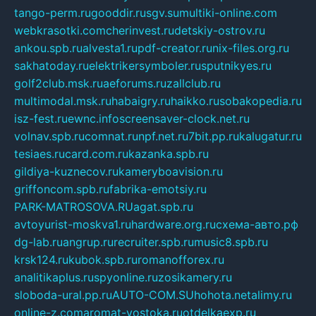
tango-perm.ru
gooddir.ru
sgv.su
multiki-online.com
webkrasotki.com
cherinvest.ru
detskiy-ostrov.ru
ankou.spb.ru
alvesta1.ru
pdf-creator.ru
nix-files.org.ru
sakhatoday.ru
elektrikersymboler.ru
sputnikyes.ru
golf2club.msk.ru
aeforums.ru
zallclub.ru
multimodal.msk.ru
habaigry.ru
haikko.ru
sobakopedia.ru
isz-fest.ru
ewnc.info
screensaver-clock.net.ru
volnav.spb.ru
comnat.ru
npf.net.ru
7bit.pp.ru
kalugatur.ru
tesiaes.ru
card.com.ru
kazanka.spb.ru
gildiya-kuznecov.ru
kameryboavision.ru
griffoncom.spb.ru
fabrika-emotsiy.ru
PARK-MATROSOVA.RU
agat.spb.ru
avtoyurist-moskva1.ru
hardware.org.ru
схема-авто.рф
dg-lab.ru
angrup.ru
recruiter.spb.ru
music8.spb.ru
krsk124.ru
kubok.spb.ru
romanofforex.ru
analitikaplus.ru
spyonline.ru
zosikamery.ru
sloboda-ural.pp.ru
AUTO-COM.SU
hohota.net
alimy.ru
online-z.com
aromat-vostoka.ru
otdelkaexp.ru