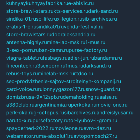
kuhnyaykuhnyayfabrika.ru
e-abis1c.ru
store-brawl-stars.ru
kts-services.ru
dark-sand.ru
sindika-01.ru
sp-life.ru
x-legion.ru
sib-archives.ru
e-abis-1-c.ru
sindika01.ru
venda-festival.ru
store-brawlstars.ru
dooraleksandria.ru
antenna-highly.ru
mine-lab-msk.ru
1-mus.ru
3-sex-porn.ru
ban-damn.ru
purse-factory.ru
viagra-tablet.ru
fasbags.ru
adler-jun.ru
bandamn.ru
fincontech.ru
3sexporn.ru
1mus.ru
darksand.ru
rebus-toys.ru
minelab-msk.ru
rtdco.ru
seo-prodvizhenie-sajtov-stroitelnyh-kompanij.ru
card-voice.ru
rulonnyygazon177.ru
snow-guard.ru
domizbrusa-9x12spb.ru
demaholding.ru
aalse.ru
a380club.ru
argentinamia.ru
perkoka.ru
movie-one.ru
perk-oka.ru
g-octopus.ru
sibarchives.ru
andreislyusar.ru
naruto-x.ru
pursefactory.ru
tor-lyubov-i-grom.ru
spayderhed-2022.ru
movieone.ru
evro-dez.ru
webamator.ru
ma-absolut1.ru
avtopomosch27.ru