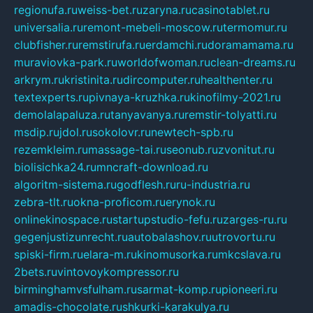
regionufa.ru
weiss-bet.ru
zaryna.ru
casinotablet.ru
universalia.ru
remont-mebeli-moscow.ru
termomur.ru
clubfisher.ru
remstirufa.ru
erdamchi.ru
doramamama.ru
muraviovka-park.ru
worldofwoman.ru
clean-dreams.ru
arkrym.ru
kristinita.ru
dircomputer.ru
healthenter.ru
textexperts.ru
pivnaya-kruzhka.ru
kinofilmy-2021.ru
demolalapaluza.ru
tanyavanya.ru
remstir-tolyatti.ru
msdip.ru
jdol.ru
sokolovr.ru
newtech-spb.ru
rezemkleim.ru
massage-tai.ru
seonub.ru
zvonitut.ru
biolisichka24.ru
mncraft-download.ru
algoritm-sistema.ru
godflesh.ru
ru-industria.ru
zebra-tlt.ru
okna-proficom.ru
erynok.ru
onlinekinospace.ru
startupstudio-fefu.ru
zarges-ru.ru
gegenjustizunrecht.ru
autobalashov.ru
utrovortu.ru
spiski-firm.ru
elara-m.ru
kinomusorka.ru
mkcslava.ru
2bets.ru
vintovoykompressor.ru
birminghamvsfulham.ru
sarmat-komp.ru
pioneeri.ru
amadis-chocolate.ru
shkurki-karakulya.ru