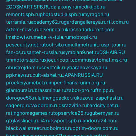
ZOOSMART.SPB.RU
dalakony.ru
medikijob.ru
remontt.spb.ru
photostudia.spb.ru
myragon.ru
terramia.ru
academy62.ru
gardengallereya.ru
rti.com.ru
artem-news.ru
biserinca.ru
krasnodarkurort.com
imshowtv.ru
mebel-v-tule.ru
mobtopik.ru
pcsecurity.net.ru
tool-sib.ru
multimetrunit.ru
sp-tour.ru
fan-cs.ru
santeh-russia.ru
symbian9.net.ru
DSHAIR.RU
tmmotors.spb.ru
xjocuricopii.com
musavtomat.msk.ru
obustrojdom.ru
sovetcik.ru
ybaranovskaya.ru
ppknews.ru
cult-alshei.ru
JAPANRUSSIA.RU
proekciyamebel.ru
imper-finans.ru
rim.org.ru
glamourai.ru
brassminus.ru
zabor-pro.ru
ftn.pp.ru
dorogoe58.ru
laimengpacker.ru
kuzova-zapchasti.ru
sageerp.ru
taxodrom.ru
dsrazvitie.ru
hardcity.net.ru
ratinghomegames.ru
topservice25.ru
gubernyan.ru
gtglasslined.ru
ii4.ru
tssport.spb.ru
andorra24.com
blackwallstreet.ru
oboimos.ru
optim-doors.com.ru
ikuch.ru
nycr.org.ru
npa21.ru
vremya-ch.spb.ru