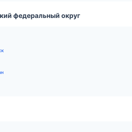
ский федеральный округ
ск
ан