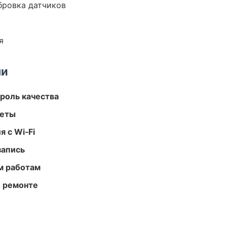
ибровка датчиков
я
ми
роль качества
меты
 с Wi‑Fi
запись
м работам
и ремонте