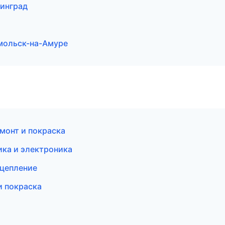
нинград
мольск-на-Амуре
емонт и покраска
ика и электроника
сцепление
и покраска