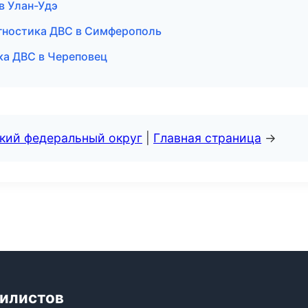
в Улан-Удэ
агностика ДВС в Симферополь
ика ДВС в Череповец
ский федеральный округ
|
Главная страница
→
билистов