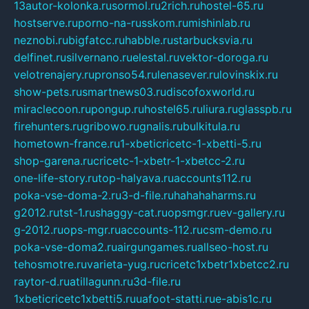
13autor-kolonka.ru
sormol.ru
2rich.ru
hostel-65.ru
hostserve.ru
porno-na-russkom.ru
mishinlab.ru
neznobi.ru
bigfatcc.ru
habble.ru
starbucksvia.ru
delfinet.ru
silvernano.ru
elestal.ru
vektor-doroga.ru
velotrenajery.ru
pronso54.ru
lenasever.ru
lovinskix.ru
show-pets.ru
smartnews03.ru
discofoxworld.ru
miraclecoon.ru
pongup.ru
hostel65.ru
liura.ru
glasspb.ru
firehunters.ru
gribowo.ru
gnalis.ru
bulkitula.ru
hometown-france.ru
1-xbeticricetc-1-xbetti-5.ru
shop-garena.ru
cricetc-1-xbetr-1-xbetcc-2.ru
one-life-story.ru
top-halyava.ru
accounts112.ru
poka-vse-doma-2.ru
3-d-file.ru
hahahaharms.ru
g2012.ru
tst-1.ru
shaggy-cat.ru
opsmgr.ru
ev-gallery.ru
g-2012.ru
ops-mgr.ru
accounts-112.ru
csm-demo.ru
poka-vse-doma2.ru
airgungames.ru
allseo-host.ru
tehosmotre.ru
varieta-yug.ru
cricetc1xbetr1xbetcc2.ru
raytor-d.ru
atillagunn.ru
3d-file.ru
1xbeticricetc1xbetti5.ru
uafoot-statti.ru
e-abis1c.ru