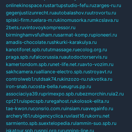
onlinekinospace.ru
startupstudio-fefu.ru
zarges-ru.ru
gegenjustizunrecht.ru
autobalashov.ru
utrovortu.ru
spiski-firm.ru
elara-m.ru
kinomusorka.ru
mkcslava.ru
2bets.ru
vintovoykompressor.ru
birminghamvsfulham.ru
sarmat-komp.ru
pioneeri.ru
amadis-chocolate.ru
shkurki-karakulya.ru
kanotiforet.spb.ru
tutmassage.ru
ecolog.org.ru
praga.spb.ru
falcorussia.ru
autodoctorservis.ru
kamertondom.spb.ru
net-life.net.ru
avto-vozim.ru
sakhcamera.ru
alliance-electro.spb.ru
stroyavt.ru
controlweb1.ru
tdsak74.ru
kinzozo-ru.ru
kvotka.ru
iron-snab.ru
costa-bella.ru
eugrus.pp.ru
associaciya39.ru
primexpo.spb.ru
bezmorchin.ru
ia2.ru
cpt21.ru
ispecspb.ru
regahost.ru
kolosok-elita.ru
tae-kwon.ru
consrio.com.ru
insiam.ru
avegainfo.ru
archery161.ru
bigencyclica.ru
vlast16.ru
korru.net
sarmiento.spb.su
extelopedia.ru
lammin-suo.spb.ru
iskatour.spb.ru
snpi.org.ru
running-line.ru