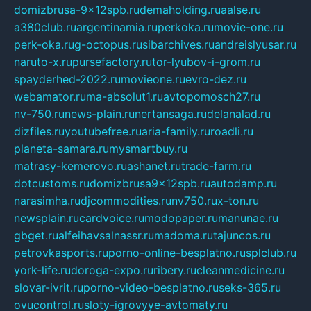
domizbrusa-9x12spb.ru
demaholding.ru
aalse.ru
a380club.ru
argentinamia.ru
perkoka.ru
movie-one.ru
perk-oka.ru
g-octopus.ru
sibarchives.ru
andreislyusar.ru
naruto-x.ru
pursefactory.ru
tor-lyubov-i-grom.ru
spayderhed-2022.ru
movieone.ru
evro-dez.ru
webamator.ru
ma-absolut1.ru
avtopomosch27.ru
nv-750.ru
news-plain.ru
nertansaga.ru
delanalad.ru
dizfiles.ru
youtubefree.ru
aria-family.ru
roadli.ru
planeta-samara.ru
mysmartbuy.ru
matrasy-kemerovo.ru
ashanet.ru
trade-farm.ru
dotcustoms.ru
domizbrusa9x12spb.ru
autodamp.ru
narasimha.ru
djcommodities.ru
nv750.ru
x-ton.ru
newsplain.ru
cardvoice.ru
modopaper.ru
manunae.ru
gbget.ru
alfeihavsalnassr.ru
madoma.ru
tajuncos.ru
petrovkasports.ru
porno-online-besplatno.ru
splclub.ru
york-life.ru
doroga-expo.ru
ribery.ru
cleanmedicine.ru
slovar-ivrit.ru
porno-video-besplatno.ru
seks-365.ru
ovucontrol.ru
sloty-igrovyye-avtomaty.ru