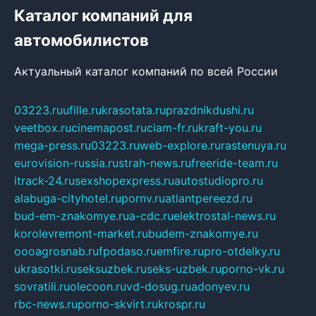
Каталог компаний для
автомобилистов
Актуальный каталог компаний по всей России
03223.ru
ufille.ru
krasotata.ru
prazdnikdushi.ru
veetbox.ru
cinemapost.ru
ciam-fr.ru
kraft-you.ru
mega-press.ru
03223.ru
web-explore.ru
rastenuya.ru
eurovision-russia.ru
strah-news.ru
freeride-team.ru
itrack-24.ru
sexshopexpress.ru
autostudiopro.ru
alabuga-cityhotel.ru
pornv.ru
atlantpereezd.ru
bud-em-znakomye.ru
a-cdc.ru
elektrostal-news.ru
korolevremont-market.ru
budem-znakomye.ru
oooagrosnab.ru
fpodaso.ru
emfire.ru
pro-otdelky.ru
ukrasotki.ru
seksuzbek.ru
seks-uzbek.ru
porno-vk.ru
sovratili.ru
olecoon.ru
vd-dosug.ru
adonyev.ru
rbc-news.ru
porno-skvirt.ru
krospr.ru