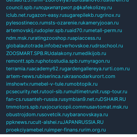
council.spb.ru
лодкипатриот.рф
kafekolizey.ru
iclub.net.ru
gazon-easy.ru
sugarepilekb.ru
grinox.ru
pylesostineco.ru
msts-ozarenie.ru
kameryjooan.ru
artemovskij.ru
dopler.spb.ru
aid70.ru
metall-perm.ru
ndm.msk.ru
ratingzooshop.ru
apiaccess.ru
globalautotrade.info
bezverhovskoe.ru
drsschool.ru
ZOOSMART.SPB.RU
dalakony.ru
medikijob.ru
remontt.spb.ru
photostudia.spb.ru
myragon.ru
terramia.ru
academy62.ru
gardengallereya.ru
rti.com.ru
artem-news.ru
biserinca.ru
krasnodarkurort.com
imshowtv.ru
mebel-v-tule.ru
mobtopik.ru
pcsecurity.net.ru
tool-sib.ru
multimetrunit.ru
sp-tour.ru
fan-cs.ru
santeh-russia.ru
symbian9.net.ru
DSHAIR.RU
tmmotors.spb.ru
xjocuricopii.com
musavtomat.msk.ru
obustrojdom.ru
sovetcik.ru
ybaranovskaya.ru
ppknews.ru
cult-alshei.ru
JAPANRUSSIA.RU
proekciyamebel.ru
imper-finans.ru
rim.org.ru