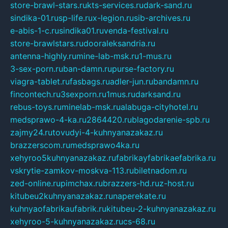
store-brawl-stars.ru
kts-services.ru
dark-sand.ru
sindika-01.ru
sp-life.ru
x-legion.ru
sib-archives.ru
e-abis-1-c.ru
sindika01.ru
venda-festival.ru
store-brawlstars.ru
dooraleksandria.ru
antenna-highly.ru
mine-lab-msk.ru
1-mus.ru
3-sex-porn.ru
ban-damn.ru
purse-factory.ru
viagra-tablet.ru
fasbags.ru
adler-jun.ru
bandamn.ru
fincontech.ru
3sexporn.ru
1mus.ru
darksand.ru
rebus-toys.ru
minelab-msk.ru
alabuga-cityhotel.ru
medsprawo-4-ka.ru
2864420.ru
blagodarenie-spb.ru
zajmy24.ru
tovudyi-4-kuhnyanazakaz.ru
brazzerscom.ru
medsprawo4ka.ru
xehyroo5kuhnyanazakaz.ru
fabrikayfabrikaefabrika.ru
vskrytie-zamkov-moskva-113.ru
biletnadom.ru
zed-online.ru
pimchax.ru
brazzers-hd.ru
z-host.ru
kitubeu2kuhnyanazakaz.ru
naperekate.ru
kuhnyaofabrikaufabrik.ru
kitubeu-2-kuhnyanazakaz.ru
xehyroo-5-kuhnyanazakaz.ru
cs-68.ru