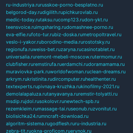
ru-industriya.ru
russkoe-porno-besplatno.ru
belgorod-day.ru
digilith.ru
pichkurovlab.ru
medic-today.ru
taksu.ru
comp123.ru
don-ykt.ru
teensvoice.ru
imgsharing.ru
domashnee-porno.ru
eva-elfie.ru
foto-tur.ru
biz-doska.ru
metropoltravel.ru
veslo-i-yakor.ru
borodino-media.ru
rostotsky.ru
regionufa.ru
weiss-bet.ru
zaryna.ru
casinotablet.ru
universalia.ru
remont-mebeli-moscow.ru
termomur.ru
clubfisher.ru
remstirufa.ru
erdamchi.ru
doramamama.ru
muraviovka-park.ru
worldofwoman.ru
clean-dreams.ru
arkrym.ru
kristinita.ru
dircomputer.ru
healthenter.ru
textexperts.ru
pivnaya-kruzhka.ru
kinofilmy-2021.ru
demolalapaluza.ru
tanyavanya.ru
remstir-tolyatti.ru
msdip.ru
jdol.ru
sokolovr.ru
newtech-spb.ru
rezemkleim.ru
massage-tai.ru
seonub.ru
zvonitut.ru
biolisichka24.ru
mncraft-download.ru
algoritm-sistema.ru
godflesh.ru
ru-industria.ru
zebra-tlt.ru
okna-proficom.ru
erynok.ru