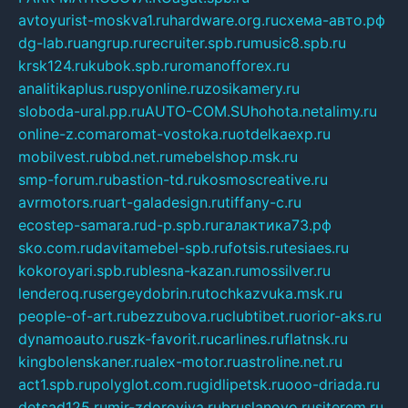
avtoyurist-moskva1.ru
hardware.org.ru
схема-авто.рф
dg-lab.ru
angrup.ru
recruiter.spb.ru
music8.spb.ru
krsk124.ru
kubok.spb.ru
romanofforex.ru
analitikaplus.ru
spyonline.ru
zosikamery.ru
sloboda-ural.pp.ru
AUTO-COM.SU
hohota.net
alimy.ru
online-z.com
aromat-vostoka.ru
otdelkaexp.ru
mobilvest.ru
bbd.net.ru
mebelshop.msk.ru
smp-forum.ru
bastion-td.ru
kosmoscreative.ru
avrmotors.ru
art-galadesign.ru
tiffany-c.ru
ecostep-samara.ru
d-p.spb.ru
галактика73.рф
sko.com.ru
davitamebel-spb.ru
fotsis.ru
tesiaes.ru
kokoroyari.spb.ru
blesna-kazan.ru
mossilver.ru
lenderoq.ru
sergeydobrin.ru
tochkazvuka.msk.ru
people-of-art.ru
bezzubova.ru
clubtibet.ru
orior-aks.ru
dynamoauto.ru
szk-favorit.ru
carlines.ru
flatnsk.ru
kingbolenskaner.ru
alex-motor.ru
astroline.net.ru
act1.spb.ru
polyglot.com.ru
gidlipetsk.ru
ooo-driada.ru
detsad125.ru
mir-zdoroviya.ru
bruslanovo.ru
siterem.ru