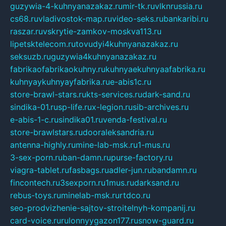
guzywia-4-kuhnyanazakaz.ru
mir-tk.ru
vlknrussia.ru
cs68.ru
vladivostok-map.ru
video-seks.ru
bankaribi.ru
raszar.ru
vskrytie-zamkov-moskva113.ru
lipetsktelecom.ru
tovudyi4kuhnyanazakaz.ru
seksuzb.ru
guzywia4kuhnyanazakaz.ru
fabrikaofabrikaokuhny.ru
kuhnyaekuhnyaafabrika.ru
kuhnyaykuhnyayfabrika.ru
e-abis1c.ru
store-brawl-stars.ru
kts-services.ru
dark-sand.ru
sindika-01.ru
sp-life.ru
x-legion.ru
sib-archives.ru
e-abis-1-c.ru
sindika01.ru
venda-festival.ru
store-brawlstars.ru
dooraleksandria.ru
antenna-highly.ru
mine-lab-msk.ru
1-mus.ru
3-sex-porn.ru
ban-damn.ru
purse-factory.ru
viagra-tablet.ru
fasbags.ru
adler-jun.ru
bandamn.ru
fincontech.ru
3sexporn.ru
1mus.ru
darksand.ru
rebus-toys.ru
minelab-msk.ru
rtdco.ru
seo-prodvizhenie-sajtov-stroitelnyh-kompanij.ru
card-voice.ru
rulonnyygazon177.ru
snow-guard.ru