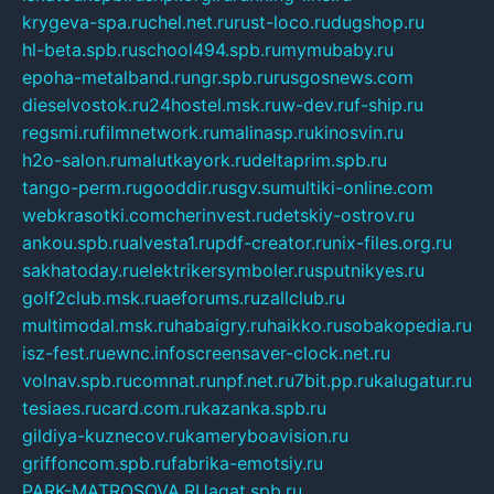
krygeva-spa.ru
chel.net.ru
rust-loco.ru
dugshop.ru
hl-beta.spb.ru
school494.spb.ru
mymubaby.ru
epoha-metalband.ru
ngr.spb.ru
rusgosnews.com
dieselvostok.ru
24hostel.msk.ru
w-dev.ru
f-ship.ru
regsmi.ru
filmnetwork.ru
malinasp.ru
kinosvin.ru
h2o-salon.ru
malutkayork.ru
deltaprim.spb.ru
tango-perm.ru
gooddir.ru
sgv.su
multiki-online.com
webkrasotki.com
cherinvest.ru
detskiy-ostrov.ru
ankou.spb.ru
alvesta1.ru
pdf-creator.ru
nix-files.org.ru
sakhatoday.ru
elektrikersymboler.ru
sputnikyes.ru
golf2club.msk.ru
aeforums.ru
zallclub.ru
multimodal.msk.ru
habaigry.ru
haikko.ru
sobakopedia.ru
isz-fest.ru
ewnc.info
screensaver-clock.net.ru
volnav.spb.ru
comnat.ru
npf.net.ru
7bit.pp.ru
kalugatur.ru
tesiaes.ru
card.com.ru
kazanka.spb.ru
gildiya-kuznecov.ru
kameryboavision.ru
griffoncom.spb.ru
fabrika-emotsiy.ru
PARK-MATROSOVA.RU
agat.spb.ru