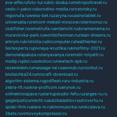
eva-elfie.ru
foto-tur.ru
biz-doska.ru
metropoltravel.ru
veslo-i-yakor.ru
borodino-media.ru
rostotsky.ru
regionufa.ru
weiss-bet.ru
zaryna.ru
casinotablet.ru
universalia.ru
remont-mebeli-moscow.ru
termomur.ru
clubfisher.ru
remstirufa.ru
erdamchi.ru
doramamama.ru
muraviovka-park.ru
worldofwoman.ru
clean-dreams.ru
arkrym.ru
kristinita.ru
dircomputer.ru
healthenter.ru
textexperts.ru
pivnaya-kruzhka.ru
kinofilmy-2021.ru
demolalapaluza.ru
tanyavanya.ru
remstir-tolyatti.ru
msdip.ru
jdol.ru
sokolovr.ru
newtech-spb.ru
rezemkleim.ru
massage-tai.ru
seonub.ru
zvonitut.ru
biolisichka24.ru
mncraft-download.ru
algoritm-sistema.ru
godflesh.ru
ru-industria.ru
zebra-tlt.ru
okna-proficom.ru
erynok.ru
onlinekinospace.ru
startupstudio-fefu.ru
zarges-ru.ru
gegenjustizunrecht.ru
autobalashov.ru
utrovortu.ru
spiski-firm.ru
elara-m.ru
kinomusorka.ru
mkcslava.ru
2bets.ru
vintovoykompressor.ru