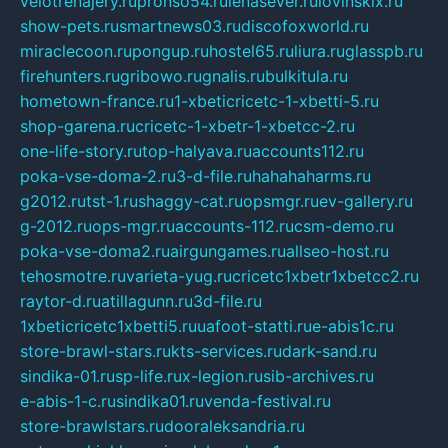
velotrenajery.ru
pronso54.ru
lenasever.ru
lovinskix.ru
show-pets.ru
smartnews03.ru
discofoxworld.ru
miraclecoon.ru
pongup.ru
hostel65.ru
liura.ru
glasspb.ru
firehunters.ru
gribowo.ru
gnalis.ru
bulkitula.ru
hometown-france.ru
1-xbeticricetc-1-xbetti-5.ru
shop-garena.ru
cricetc-1-xbetr-1-xbetcc-2.ru
one-life-story.ru
top-halyava.ru
accounts112.ru
poka-vse-doma-2.ru
3-d-file.ru
hahahaharms.ru
g2012.ru
tst-1.ru
shaggy-cat.ru
opsmgr.ru
ev-gallery.ru
g-2012.ru
ops-mgr.ru
accounts-112.ru
csm-demo.ru
poka-vse-doma2.ru
airgungames.ru
allseo-host.ru
tehosmotre.ru
varieta-yug.ru
cricetc1xbetr1xbetcc2.ru
raytor-d.ru
atillagunn.ru
3d-file.ru
1xbeticricetc1xbetti5.ru
uafoot-statti.ru
e-abis1c.ru
store-brawl-stars.ru
kts-services.ru
dark-sand.ru
sindika-01.ru
sp-life.ru
x-legion.ru
sib-archives.ru
e-abis-1-c.ru
sindika01.ru
venda-festival.ru
store-brawlstars.ru
dooraleksandria.ru