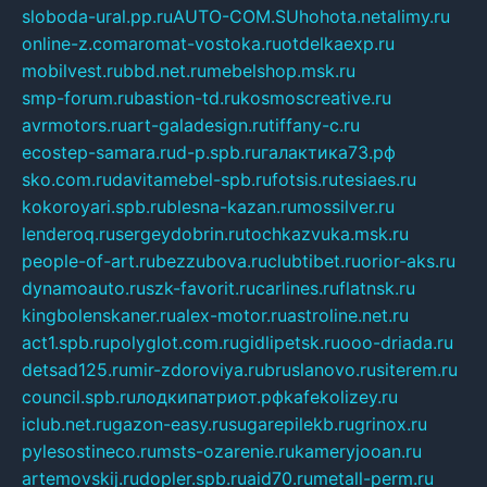
sloboda-ural.pp.ru
AUTO-COM.SU
hohota.net
alimy.ru
online-z.com
aromat-vostoka.ru
otdelkaexp.ru
mobilvest.ru
bbd.net.ru
mebelshop.msk.ru
smp-forum.ru
bastion-td.ru
kosmoscreative.ru
avrmotors.ru
art-galadesign.ru
tiffany-c.ru
ecostep-samara.ru
d-p.spb.ru
галактика73.рф
sko.com.ru
davitamebel-spb.ru
fotsis.ru
tesiaes.ru
kokoroyari.spb.ru
blesna-kazan.ru
mossilver.ru
lenderoq.ru
sergeydobrin.ru
tochkazvuka.msk.ru
people-of-art.ru
bezzubova.ru
clubtibet.ru
orior-aks.ru
dynamoauto.ru
szk-favorit.ru
carlines.ru
flatnsk.ru
kingbolenskaner.ru
alex-motor.ru
astroline.net.ru
act1.spb.ru
polyglot.com.ru
gidlipetsk.ru
ooo-driada.ru
detsad125.ru
mir-zdoroviya.ru
bruslanovo.ru
siterem.ru
council.spb.ru
лодкипатриот.рф
kafekolizey.ru
iclub.net.ru
gazon-easy.ru
sugarepilekb.ru
grinox.ru
pylesostineco.ru
msts-ozarenie.ru
kameryjooan.ru
artemovskij.ru
dopler.spb.ru
aid70.ru
metall-perm.ru