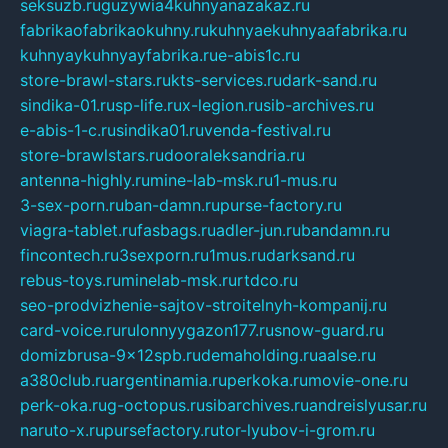
seksuzb.ru
guzywia4kuhnyanazakaz.ru
fabrikaofabrikaokuhny.ru
kuhnyaekuhnyaafabrika.ru
kuhnyaykuhnyayfabrika.ru
e-abis1c.ru
store-brawl-stars.ru
kts-services.ru
dark-sand.ru
sindika-01.ru
sp-life.ru
x-legion.ru
sib-archives.ru
e-abis-1-c.ru
sindika01.ru
venda-festival.ru
store-brawlstars.ru
dooraleksandria.ru
antenna-highly.ru
mine-lab-msk.ru
1-mus.ru
3-sex-porn.ru
ban-damn.ru
purse-factory.ru
viagra-tablet.ru
fasbags.ru
adler-jun.ru
bandamn.ru
fincontech.ru
3sexporn.ru
1mus.ru
darksand.ru
rebus-toys.ru
minelab-msk.ru
rtdco.ru
seo-prodvizhenie-sajtov-stroitelnyh-kompanij.ru
card-voice.ru
rulonnyygazon177.ru
snow-guard.ru
domizbrusa-9x12spb.ru
demaholding.ru
aalse.ru
a380club.ru
argentinamia.ru
perkoka.ru
movie-one.ru
perk-oka.ru
g-octopus.ru
sibarchives.ru
andreislyusar.ru
naruto-x.ru
pursefactory.ru
tor-lyubov-i-grom.ru