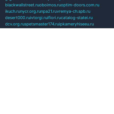
blackwallstreet.ru
oboimos.ru
optim-doors.com.ru
ikuch.ru
nycr.org.ru
npa21.ru
vremya-ch.spb.ru
desert000.ru
ivtorgi.ru
ifiori.ru
catalog-statei.ru
dcv.org.ru
spetsmaster174.ru
ipkameryhiseeu.ru
dum26.ru
ruspol.spb.ru
fr-opendp.ru
kam-solnyshko.ru
cheyenne-arapaho.ru
sevzapmetal.spb.ru
ted-lapidus.spb.ru
parasite-eliminator.ru
sigma-complete.ru
modernworld.ru
dama-moda.ru
eholot-group.ru
sk-nvkz.ru
DRONGOLD.RU
democratia2.ru
i-farmer.ru
mass-sport.org
jablonex.spb.ru
bookmess.ru
linkword.ru
refineua.com.ru
cs-spec.net.ru
altay-mebel.ru
DNK-THEATRE.RU
mechaniks.spb.ru
ipcamtechage.ru
skosta.ru
a-sun.ru
stroy-ldsp.ru
snowlands.org.ru
childrensshoes.ru
mrlizzy.ru
mebelsofiakrd.ru
bulizhenko.ru
rumantick.net.ru
mtszerno.ru
daily-fishing.ru
glushiteli-v-spb.ru
megasat.org.ru
localization.net.ru
flyingfish.pp.ru
ds5teremok.ru