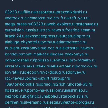
03223.ru
ufille.ru
krasotata.ru
prazdnikdushi.ru
veetbox.ru
cinemapost.ru
ciam-fr.ru
kraft-you.ru
mega-press.ru
03223.ru
web-explore.ru
rastenuya.ru
eurovision-russia.ru
strah-news.ru
freeride-team.ru
itrack-24.ru
sexshopexpress.ru
autostudiopro.ru
alabuga-cityhotel.ru
pornv.ru
atlantpereezd.ru
bud-em-znakomye.ru
a-cdc.ru
elektrostal-news.ru
korolevremont-market.ru
budem-znakomye.ru
oooagrosnab.ru
fpodaso.ru
emfire.ru
pro-otdelky.ru
ukrasotki.ru
seksuzbek.ru
seks-uzbek.ru
porno-vk.ru
sovratili.ru
olecoon.ru
vd-dosug.ru
adonyev.ru
rbc-news.ru
porno-skvirt.ru
krospr.ru
13autor-kolonka.ru
sormol.ru
2rich.ru
hostel-65.ru
hostserve.ru
porno-na-russkom.ru
mishinlab.ru
neznobi.ru
bigfatcc.ru
habble.ru
starbucksvia.ru
delfinet.ru
silvernano.ru
elestal.ru
vektor-doroga.ru