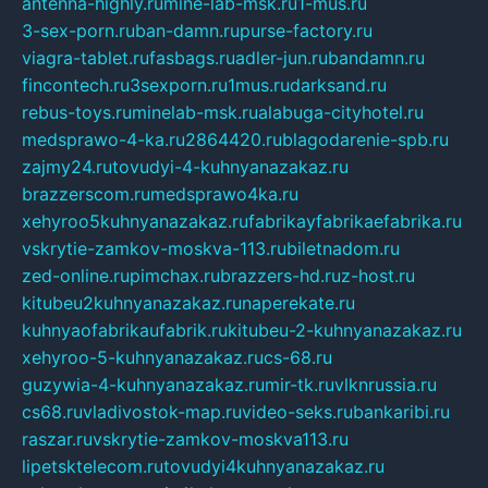
antenna-highly.ru
mine-lab-msk.ru
1-mus.ru
3-sex-porn.ru
ban-damn.ru
purse-factory.ru
viagra-tablet.ru
fasbags.ru
adler-jun.ru
bandamn.ru
fincontech.ru
3sexporn.ru
1mus.ru
darksand.ru
rebus-toys.ru
minelab-msk.ru
alabuga-cityhotel.ru
medsprawo-4-ka.ru
2864420.ru
blagodarenie-spb.ru
zajmy24.ru
tovudyi-4-kuhnyanazakaz.ru
brazzerscom.ru
medsprawo4ka.ru
xehyroo5kuhnyanazakaz.ru
fabrikayfabrikaefabrika.ru
vskrytie-zamkov-moskva-113.ru
biletnadom.ru
zed-online.ru
pimchax.ru
brazzers-hd.ru
z-host.ru
kitubeu2kuhnyanazakaz.ru
naperekate.ru
kuhnyaofabrikaufabrik.ru
kitubeu-2-kuhnyanazakaz.ru
xehyroo-5-kuhnyanazakaz.ru
cs-68.ru
guzywia-4-kuhnyanazakaz.ru
mir-tk.ru
vlknrussia.ru
cs68.ru
vladivostok-map.ru
video-seks.ru
bankaribi.ru
raszar.ru
vskrytie-zamkov-moskva113.ru
lipetsktelecom.ru
tovudyi4kuhnyanazakaz.ru