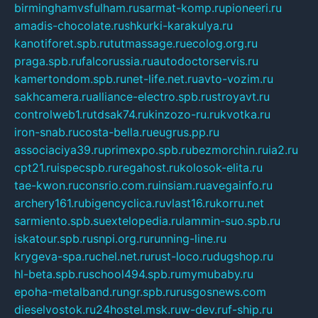
birminghamvsfulham.ru
sarmat-komp.ru
pioneeri.ru
amadis-chocolate.ru
shkurki-karakulya.ru
kanotiforet.spb.ru
tutmassage.ru
ecolog.org.ru
praga.spb.ru
falcorussia.ru
autodoctorservis.ru
kamertondom.spb.ru
net-life.net.ru
avto-vozim.ru
sakhcamera.ru
alliance-electro.spb.ru
stroyavt.ru
controlweb1.ru
tdsak74.ru
kinzozo-ru.ru
kvotka.ru
iron-snab.ru
costa-bella.ru
eugrus.pp.ru
associaciya39.ru
primexpo.spb.ru
bezmorchin.ru
ia2.ru
cpt21.ru
ispecspb.ru
regahost.ru
kolosok-elita.ru
tae-kwon.ru
consrio.com.ru
insiam.ru
avegainfo.ru
archery161.ru
bigencyclica.ru
vlast16.ru
korru.net
sarmiento.spb.su
extelopedia.ru
lammin-suo.spb.ru
iskatour.spb.ru
snpi.org.ru
running-line.ru
krygeva-spa.ru
chel.net.ru
rust-loco.ru
dugshop.ru
hl-beta.spb.ru
school494.spb.ru
mymubaby.ru
epoha-metalband.ru
ngr.spb.ru
rusgosnews.com
dieselvostok.ru
24hostel.msk.ru
w-dev.ru
f-ship.ru