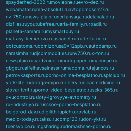
spayderhed-2022.ru
movieone.ru
evro-dez.ru
webamator.ru
ma-absolut1.ru
avtopomosch27.ru
nv-750.ru
news-plain.ru
nertansaga.ru
delanalad.ru
dizfiles.ru
youtubefree.ru
aria-family.ru
roadli.ru
planeta-samara.ru
mysmartbuy.ru
matrasy-kemerovo.ru
ashanet.ru
trade-farm.ru
dotcustoms.ru
domizbrusa9x12spb.ru
autodamp.ru
narasimha.ru
djcommodities.ru
nv750.ru
x-ton.ru
newsplain.ru
cardvoice.ru
modopaper.ru
manunae.ru
gbget.ru
alfeihavsalnassr.ru
madoma.ru
tajuncos.ru
petrovkasports.ru
porno-online-besplatno.ru
splclub.ru
york-life.ru
doroga-expo.ru
ribery.ru
cleanmedicine.ru
slovar-ivrit.ru
porno-video-besplatno.ru
seks-365.ru
ovucontrol.ru
sloty-igrovyye-avtomaty.ru
ru-industriya.ru
russkoe-porno-besplatno.ru
belgorod-day.ru
digilith.ru
pichkurovlab.ru
medic-today.ru
taksu.ru
comp123.ru
don-ykt.ru
teensvoice.ru
imgsharing.ru
domashnee-porno.ru