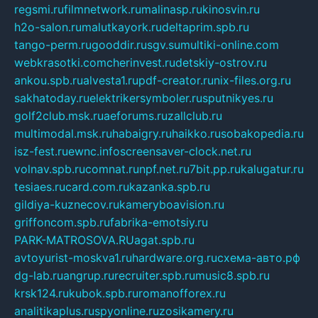
regsmi.ru
filmnetwork.ru
malinasp.ru
kinosvin.ru
h2o-salon.ru
malutkayork.ru
deltaprim.spb.ru
tango-perm.ru
gooddir.ru
sgv.su
multiki-online.com
webkrasotki.com
cherinvest.ru
detskiy-ostrov.ru
ankou.spb.ru
alvesta1.ru
pdf-creator.ru
nix-files.org.ru
sakhatoday.ru
elektrikersymboler.ru
sputnikyes.ru
golf2club.msk.ru
aeforums.ru
zallclub.ru
multimodal.msk.ru
habaigry.ru
haikko.ru
sobakopedia.ru
isz-fest.ru
ewnc.info
screensaver-clock.net.ru
volnav.spb.ru
comnat.ru
npf.net.ru
7bit.pp.ru
kalugatur.ru
tesiaes.ru
card.com.ru
kazanka.spb.ru
gildiya-kuznecov.ru
kameryboavision.ru
griffoncom.spb.ru
fabrika-emotsiy.ru
PARK-MATROSOVA.RU
agat.spb.ru
avtoyurist-moskva1.ru
hardware.org.ru
схема-авто.рф
dg-lab.ru
angrup.ru
recruiter.spb.ru
music8.spb.ru
krsk124.ru
kubok.spb.ru
romanofforex.ru
analitikaplus.ru
spyonline.ru
zosikamery.ru