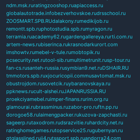
ndm.msk.ru
ratingzooshop.ru
apiaccess.ru
globalautotrade.info
bezverhovskoe.ru
drsschool.ru
ZOOSMART.SPB.RU
dalakony.ru
medikijob.ru
remontt.spb.ru
photostudia.spb.ru
myragon.ru
terramia.ru
academy62.ru
gardengallereya.ru
rti.com.ru
artem-news.ru
biserinca.ru
krasnodarkurort.com
imshowtv.ru
mebel-v-tule.ru
mobtopik.ru
pcsecurity.net.ru
tool-sib.ru
multimetrunit.ru
sp-tour.ru
fan-cs.ru
santeh-russia.ru
symbian9.net.ru
DSHAIR.RU
tmmotors.spb.ru
xjocuricopii.com
musavtomat.msk.ru
obustrojdom.ru
sovetcik.ru
ybaranovskaya.ru
ppknews.ru
cult-alshei.ru
JAPANRUSSIA.RU
proekciyamebel.ru
imper-finans.ru
rim.org.ru
glamourai.ru
brassminus.ru
zabor-pro.ru
ftn.pp.ru
dorogoe58.ru
laimengpacker.ru
kuzova-zapchasti.ru
sageerp.ru
taxodrom.ru
dsrazvitie.ru
hardcity.net.ru
ratinghomegames.ru
topservice25.ru
gubernyan.ru
gtglasslined.ru
ii4.ru
tssport.spb.ru
andorra24.com