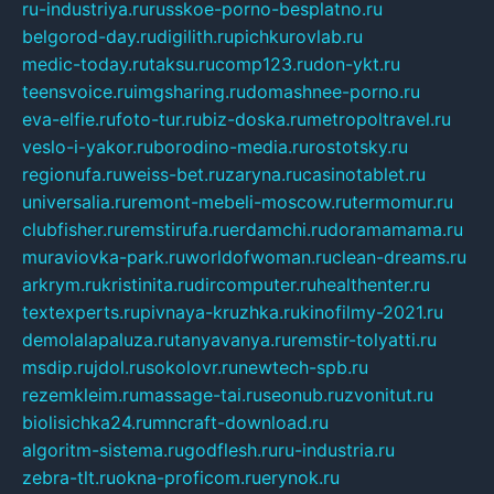
ru-industriya.ru
russkoe-porno-besplatno.ru
belgorod-day.ru
digilith.ru
pichkurovlab.ru
medic-today.ru
taksu.ru
comp123.ru
don-ykt.ru
teensvoice.ru
imgsharing.ru
domashnee-porno.ru
eva-elfie.ru
foto-tur.ru
biz-doska.ru
metropoltravel.ru
veslo-i-yakor.ru
borodino-media.ru
rostotsky.ru
regionufa.ru
weiss-bet.ru
zaryna.ru
casinotablet.ru
universalia.ru
remont-mebeli-moscow.ru
termomur.ru
clubfisher.ru
remstirufa.ru
erdamchi.ru
doramamama.ru
muraviovka-park.ru
worldofwoman.ru
clean-dreams.ru
arkrym.ru
kristinita.ru
dircomputer.ru
healthenter.ru
textexperts.ru
pivnaya-kruzhka.ru
kinofilmy-2021.ru
demolalapaluza.ru
tanyavanya.ru
remstir-tolyatti.ru
msdip.ru
jdol.ru
sokolovr.ru
newtech-spb.ru
rezemkleim.ru
massage-tai.ru
seonub.ru
zvonitut.ru
biolisichka24.ru
mncraft-download.ru
algoritm-sistema.ru
godflesh.ru
ru-industria.ru
zebra-tlt.ru
okna-proficom.ru
erynok.ru