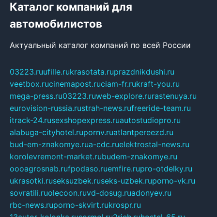
Каталог компаний для
автомобилистов
Актуальный каталог компаний по всей России
03223.ru
ufille.ru
krasotata.ru
prazdnikdushi.ru
veetbox.ru
cinemapost.ru
ciam-fr.ru
kraft-you.ru
mega-press.ru
03223.ru
web-explore.ru
rastenuya.ru
eurovision-russia.ru
strah-news.ru
freeride-team.ru
itrack-24.ru
sexshopexpress.ru
autostudiopro.ru
alabuga-cityhotel.ru
pornv.ru
atlantpereezd.ru
bud-em-znakomye.ru
a-cdc.ru
elektrostal-news.ru
korolevremont-market.ru
budem-znakomye.ru
oooagrosnab.ru
fpodaso.ru
emfire.ru
pro-otdelky.ru
ukrasotki.ru
seksuzbek.ru
seks-uzbek.ru
porno-vk.ru
sovratili.ru
olecoon.ru
vd-dosug.ru
adonyev.ru
rbc-news.ru
porno-skvirt.ru
krospr.ru