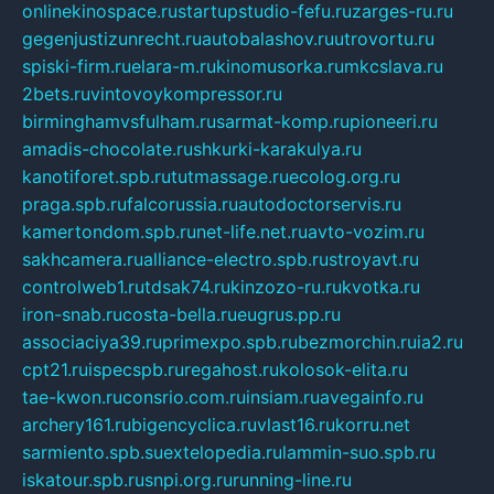
onlinekinospace.ru
startupstudio-fefu.ru
zarges-ru.ru
gegenjustizunrecht.ru
autobalashov.ru
utrovortu.ru
spiski-firm.ru
elara-m.ru
kinomusorka.ru
mkcslava.ru
2bets.ru
vintovoykompressor.ru
birminghamvsfulham.ru
sarmat-komp.ru
pioneeri.ru
amadis-chocolate.ru
shkurki-karakulya.ru
kanotiforet.spb.ru
tutmassage.ru
ecolog.org.ru
praga.spb.ru
falcorussia.ru
autodoctorservis.ru
kamertondom.spb.ru
net-life.net.ru
avto-vozim.ru
sakhcamera.ru
alliance-electro.spb.ru
stroyavt.ru
controlweb1.ru
tdsak74.ru
kinzozo-ru.ru
kvotka.ru
iron-snab.ru
costa-bella.ru
eugrus.pp.ru
associaciya39.ru
primexpo.spb.ru
bezmorchin.ru
ia2.ru
cpt21.ru
ispecspb.ru
regahost.ru
kolosok-elita.ru
tae-kwon.ru
consrio.com.ru
insiam.ru
avegainfo.ru
archery161.ru
bigencyclica.ru
vlast16.ru
korru.net
sarmiento.spb.su
extelopedia.ru
lammin-suo.spb.ru
iskatour.spb.ru
snpi.org.ru
running-line.ru