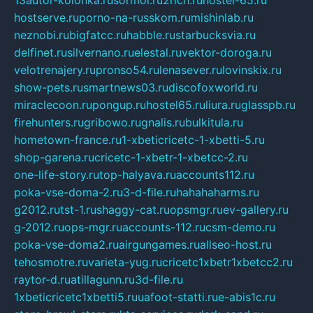
13autor-kolonka.ru
sormol.ru
2rich.ru
hostel-65.ru
hostserve.ru
porno-na-russkom.ru
mishinlab.ru
neznobi.ru
bigfatcc.ru
habble.ru
starbucksvia.ru
delfinet.ru
silvernano.ru
elestal.ru
vektor-doroga.ru
velotrenajery.ru
pronso54.ru
lenasever.ru
lovinskix.ru
show-pets.ru
smartnews03.ru
discofoxworld.ru
miraclecoon.ru
pongup.ru
hostel65.ru
liura.ru
glasspb.ru
firehunters.ru
gribowo.ru
gnalis.ru
bulkitula.ru
hometown-france.ru
1-xbeticricetc-1-xbetti-5.ru
shop-garena.ru
cricetc-1-xbetr-1-xbetcc-2.ru
one-life-story.ru
top-halyava.ru
accounts112.ru
poka-vse-doma-2.ru
3-d-file.ru
hahahaharms.ru
g2012.ru
tst-1.ru
shaggy-cat.ru
opsmgr.ru
ev-gallery.ru
g-2012.ru
ops-mgr.ru
accounts-112.ru
csm-demo.ru
poka-vse-doma2.ru
airgungames.ru
allseo-host.ru
tehosmotre.ru
varieta-yug.ru
cricetc1xbetr1xbetcc2.ru
raytor-d.ru
atillagunn.ru
3d-file.ru
1xbeticricetc1xbetti5.ru
uafoot-statti.ru
e-abis1c.ru