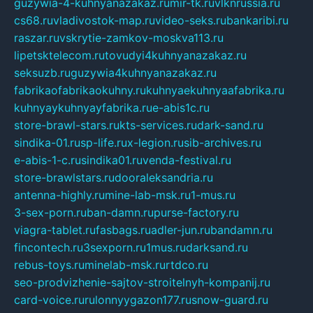
guzywia-4-kuhnyanazakaz.ru
mir-tk.ru
vlknrussia.ru
cs68.ru
vladivostok-map.ru
video-seks.ru
bankaribi.ru
raszar.ru
vskrytie-zamkov-moskva113.ru
lipetsktelecom.ru
tovudyi4kuhnyanazakaz.ru
seksuzb.ru
guzywia4kuhnyanazakaz.ru
fabrikaofabrikaokuhny.ru
kuhnyaekuhnyaafabrika.ru
kuhnyaykuhnyayfabrika.ru
e-abis1c.ru
store-brawl-stars.ru
kts-services.ru
dark-sand.ru
sindika-01.ru
sp-life.ru
x-legion.ru
sib-archives.ru
e-abis-1-c.ru
sindika01.ru
venda-festival.ru
store-brawlstars.ru
dooraleksandria.ru
antenna-highly.ru
mine-lab-msk.ru
1-mus.ru
3-sex-porn.ru
ban-damn.ru
purse-factory.ru
viagra-tablet.ru
fasbags.ru
adler-jun.ru
bandamn.ru
fincontech.ru
3sexporn.ru
1mus.ru
darksand.ru
rebus-toys.ru
minelab-msk.ru
rtdco.ru
seo-prodvizhenie-sajtov-stroitelnyh-kompanij.ru
card-voice.ru
rulonnyygazon177.ru
snow-guard.ru