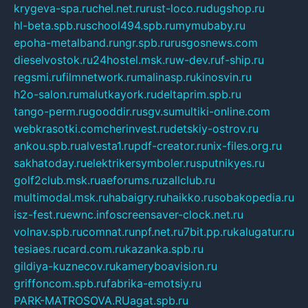
krygeva-spa.ru
chel.net.ru
rust-loco.ru
dugshop.ru
hl-beta.spb.ru
school494.spb.ru
mymubaby.ru
epoha-metalband.ru
ngr.spb.ru
rusgosnews.com
dieselvostok.ru
24hostel.msk.ru
w-dev.ru
f-ship.ru
regsmi.ru
filmnetwork.ru
malinasp.ru
kinosvin.ru
h2o-salon.ru
malutkayork.ru
deltaprim.spb.ru
tango-perm.ru
gooddir.ru
sgv.su
multiki-online.com
webkrasotki.com
cherinvest.ru
detskiy-ostrov.ru
ankou.spb.ru
alvesta1.ru
pdf-creator.ru
nix-files.org.ru
sakhatoday.ru
elektrikersymboler.ru
sputnikyes.ru
golf2club.msk.ru
aeforums.ru
zallclub.ru
multimodal.msk.ru
habaigry.ru
haikko.ru
sobakopedia.ru
isz-fest.ru
ewnc.info
screensaver-clock.net.ru
volnav.spb.ru
comnat.ru
npf.net.ru
7bit.pp.ru
kalugatur.ru
tesiaes.ru
card.com.ru
kazanka.spb.ru
gildiya-kuznecov.ru
kameryboavision.ru
griffoncom.spb.ru
fabrika-emotsiy.ru
PARK-MATROSOVA.RU
agat.spb.ru