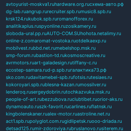
avtoyurist-moskva1.ru
hardware.org.ru
схема-авто.рф
dg-lab.ru
angrup.ru
recruiter.spb.ru
music8.spb.ru
krsk124.ru
kubok.spb.ru
romanofforex.ru
analitikaplus.ru
spyonline.ru
zosikamery.ru
sloboda-ural.pp.ru
AUTO-COM.SU
hohota.net
alimy.ru
online-z.com
aromat-vostoka.ru
otdelkaexp.ru
mobilvest.ru
bbd.net.ru
mebelshop.msk.ru
smp-forum.ru
bastion-td.ru
kosmoscreative.ru
avrmotors.ru
art-galadesign.ru
tiffany-c.ru
ecostep-samara.ru
d-p.spb.ru
галактика73.рф
sko.com.ru
davitamebel-spb.ru
fotsis.ru
tesiaes.ru
kokoroyari.spb.ru
blesna-kazan.ru
mossilver.ru
lenderoq.ru
sergeydobrin.ru
tochkazvuka.msk.ru
people-of-art.ru
bezzubova.ru
clubtibet.ru
orior-aks.ru
dynamoauto.ru
szk-favorit.ru
carlines.ru
flatnsk.ru
kingbolenskaner.ru
alex-motor.ru
astroline.net.ru
act1.spb.ru
polyglot.com.ru
gidlipetsk.ru
ooo-driada.ru
detsad125.ru
mir-zdoroviya.ru
bruslanovo.ru
siterem.ru