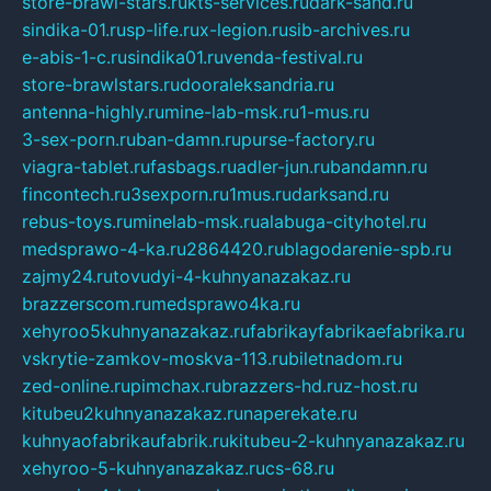
store-brawl-stars.ru
kts-services.ru
dark-sand.ru
sindika-01.ru
sp-life.ru
x-legion.ru
sib-archives.ru
e-abis-1-c.ru
sindika01.ru
venda-festival.ru
store-brawlstars.ru
dooraleksandria.ru
antenna-highly.ru
mine-lab-msk.ru
1-mus.ru
3-sex-porn.ru
ban-damn.ru
purse-factory.ru
viagra-tablet.ru
fasbags.ru
adler-jun.ru
bandamn.ru
fincontech.ru
3sexporn.ru
1mus.ru
darksand.ru
rebus-toys.ru
minelab-msk.ru
alabuga-cityhotel.ru
medsprawo-4-ka.ru
2864420.ru
blagodarenie-spb.ru
zajmy24.ru
tovudyi-4-kuhnyanazakaz.ru
brazzerscom.ru
medsprawo4ka.ru
xehyroo5kuhnyanazakaz.ru
fabrikayfabrikaefabrika.ru
vskrytie-zamkov-moskva-113.ru
biletnadom.ru
zed-online.ru
pimchax.ru
brazzers-hd.ru
z-host.ru
kitubeu2kuhnyanazakaz.ru
naperekate.ru
kuhnyaofabrikaufabrik.ru
kitubeu-2-kuhnyanazakaz.ru
xehyroo-5-kuhnyanazakaz.ru
cs-68.ru