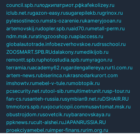
council.spb.ru
лодкипатриот.рф
kafekolizey.ru
iclub.net.ru
gazon-easy.ru
sugarepilekb.ru
grinox.ru
pylesostineco.ru
msts-ozarenie.ru
kameryjooan.ru
artemovskij.ru
dopler.spb.ru
aid70.ru
metall-perm.ru
ndm.msk.ru
ratingzooshop.ru
apiaccess.ru
globalautotrade.info
bezverhovskoe.ru
drsschool.ru
ZOOSMART.SPB.RU
dalakony.ru
medikijob.ru
remontt.spb.ru
photostudia.spb.ru
myragon.ru
terramia.ru
academy62.ru
gardengallereya.ru
rti.com.ru
artem-news.ru
biserinca.ru
krasnodarkurort.com
imshowtv.ru
mebel-v-tule.ru
mobtopik.ru
pcsecurity.net.ru
tool-sib.ru
multimetrunit.ru
sp-tour.ru
fan-cs.ru
santeh-russia.ru
symbian9.net.ru
DSHAIR.RU
tmmotors.spb.ru
xjocuricopii.com
musavtomat.msk.ru
obustrojdom.ru
sovetcik.ru
ybaranovskaya.ru
ppknews.ru
cult-alshei.ru
JAPANRUSSIA.RU
proekciyamebel.ru
imper-finans.ru
rim.org.ru
glamourai.ru
brassminus.ru
zabor-pro.ru
ftn.pp.ru