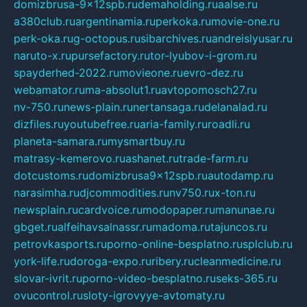
domizbrusa-9x12spb.ru
demaholding.ru
aalse.ru
a380club.ru
argentinamia.ru
perkoka.ru
movie-one.ru
perk-oka.ru
g-octopus.ru
sibarchives.ru
andreislyusar.ru
naruto-x.ru
pursefactory.ru
tor-lyubov-i-grom.ru
spayderhed-2022.ru
movieone.ru
evro-dez.ru
webamator.ru
ma-absolut1.ru
avtopomosch27.ru
nv-750.ru
news-plain.ru
nertansaga.ru
delanalad.ru
dizfiles.ru
youtubefree.ru
aria-family.ru
roadli.ru
planeta-samara.ru
mysmartbuy.ru
matrasy-kemerovo.ru
ashanet.ru
trade-farm.ru
dotcustoms.ru
domizbrusa9x12spb.ru
autodamp.ru
narasimha.ru
djcommodities.ru
nv750.ru
x-ton.ru
newsplain.ru
cardvoice.ru
modopaper.ru
manunae.ru
gbget.ru
alfeihavsalnassr.ru
madoma.ru
tajuncos.ru
petrovkasports.ru
porno-online-besplatno.ru
splclub.ru
york-life.ru
doroga-expo.ru
ribery.ru
cleanmedicine.ru
slovar-ivrit.ru
porno-video-besplatno.ru
seks-365.ru
ovucontrol.ru
sloty-igrovyye-avtomaty.ru