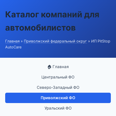
Каталог компаний для
автомобилистов
Главная
»
Приволжский федеральный округ
» ИП PitStop
AutoCare
🏠 Главная
Центральный ФО
Северо-Западный ФО
Приволжский ФО
Уральский ФО