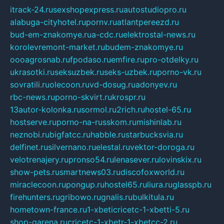
itrack-24.ru
sexshopexpress.ru
autostudiopro.ru
alabuga-cityhotel.ru
pornv.ru
atlantpereezd.ru
bud-em-znakomye.ru
a-cdc.ru
elektrostal-news.ru
korolevremont-market.ru
budem-znakomye.ru
oooagrosnab.ru
fpodaso.ru
emfire.ru
pro-otdelky.ru
ukrasotki.ru
seksuzbek.ru
seks-uzbek.ru
porno-vk.ru
sovratili.ru
olecoon.ru
vd-dosug.ru
adonyev.ru
rbc-news.ru
porno-skvirt.ru
krospr.ru
13autor-kolonka.ru
sormol.ru
2rich.ru
hostel-65.ru
hostserve.ru
porno-na-russkom.ru
mishinlab.ru
neznobi.ru
bigfatcc.ru
habble.ru
starbucksvia.ru
delfinet.ru
silvernano.ru
elestal.ru
vektor-doroga.ru
velotrenajery.ru
pronso54.ru
lenasever.ru
lovinskix.ru
show-pets.ru
smartnews03.ru
discofoxworld.ru
miraclecoon.ru
pongup.ru
hostel65.ru
liura.ru
glasspb.ru
firehunters.ru
gribowo.ru
gnalis.ru
bulkitula.ru
hometown-france.ru
1-xbeticricetc-1-xbetti-5.ru
shop-garena.ru
cricetc-1-xbetr-1-xbetcc-2.ru