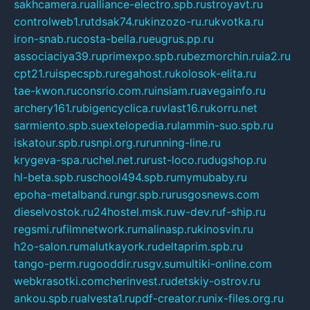
sakhcamera.ru
alliance-electro.spb.ru
stroyavt.ru
controlweb1.ru
tdsak74.ru
kinzozo-ru.ru
kvotka.ru
iron-snab.ru
costa-bella.ru
eugrus.pp.ru
associaciya39.ru
primexpo.spb.ru
bezmorchin.ru
ia2.ru
cpt21.ru
ispecspb.ru
regahost.ru
kolosok-elita.ru
tae-kwon.ru
consrio.com.ru
insiam.ru
avegainfo.ru
archery161.ru
bigencyclica.ru
vlast16.ru
korru.net
sarmiento.spb.su
extelopedia.ru
lammin-suo.spb.ru
iskatour.spb.ru
snpi.org.ru
running-line.ru
krygeva-spa.ru
chel.net.ru
rust-loco.ru
dugshop.ru
hl-beta.spb.ru
school494.spb.ru
mymubaby.ru
epoha-metalband.ru
ngr.spb.ru
rusgosnews.com
dieselvostok.ru
24hostel.msk.ru
w-dev.ru
f-ship.ru
regsmi.ru
filmnetwork.ru
malinasp.ru
kinosvin.ru
h2o-salon.ru
malutkayork.ru
deltaprim.spb.ru
tango-perm.ru
gooddir.ru
sgv.su
multiki-online.com
webkrasotki.com
cherinvest.ru
detskiy-ostrov.ru
ankou.spb.ru
alvesta1.ru
pdf-creator.ru
nix-files.org.ru