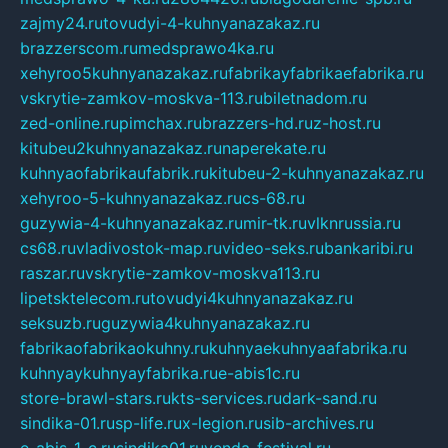
zajmy24.ru
tovudyi-4-kuhnyanazakaz.ru
brazzerscom.ru
medsprawo4ka.ru
xehyroo5kuhnyanazakaz.ru
fabrikayfabrikaefabrika.ru
vskrytie-zamkov-moskva-113.ru
biletnadom.ru
zed-online.ru
pimchax.ru
brazzers-hd.ru
z-host.ru
kitubeu2kuhnyanazakaz.ru
naperekate.ru
kuhnyaofabrikaufabrik.ru
kitubeu-2-kuhnyanazakaz.ru
xehyroo-5-kuhnyanazakaz.ru
cs-68.ru
guzywia-4-kuhnyanazakaz.ru
mir-tk.ru
vlknrussia.ru
cs68.ru
vladivostok-map.ru
video-seks.ru
bankaribi.ru
raszar.ru
vskrytie-zamkov-moskva113.ru
lipetsktelecom.ru
tovudyi4kuhnyanazakaz.ru
seksuzb.ru
guzywia4kuhnyanazakaz.ru
fabrikaofabrikaokuhny.ru
kuhnyaekuhnyaafabrika.ru
kuhnyaykuhnyayfabrika.ru
e-abis1c.ru
store-brawl-stars.ru
kts-services.ru
dark-sand.ru
sindika-01.ru
sp-life.ru
x-legion.ru
sib-archives.ru