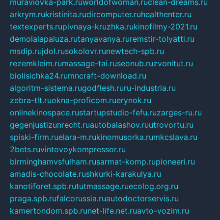
muraviovka-park.ru
worldofwoman.ru
clean-dreams.ru
arkrym.ru
kristinita.ru
dircomputer.ru
healthenter.ru
textexperts.ru
pivnaya-kruzhka.ru
kinofilmy-2021.ru
demolalapaluza.ru
tanyavanya.ru
remstir-tolyatti.ru
msdip.ru
jdol.ru
sokolovr.ru
newtech-spb.ru
rezemkleim.ru
massage-tai.ru
seonub.ru
zvonitut.ru
biolisichka24.ru
mncraft-download.ru
algoritm-sistema.ru
godflesh.ru
ru-industria.ru
zebra-tlt.ru
okna-proficom.ru
erynok.ru
onlinekinospace.ru
startupstudio-fefu.ru
zarges-ru.ru
gegenjustizunrecht.ru
autobalashov.ru
utrovortu.ru
spiski-firm.ru
elara-m.ru
kinomusorka.ru
mkcslava.ru
2bets.ru
vintovoykompressor.ru
birminghamvsfulham.ru
sarmat-komp.ru
pioneeri.ru
amadis-chocolate.ru
shkurki-karakulya.ru
kanotiforet.spb.ru
tutmassage.ru
ecolog.org.ru
praga.spb.ru
falcorussia.ru
autodoctorservis.ru
kamertondom.spb.ru
net-life.net.ru
avto-vozim.ru