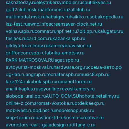
sakhatoday.ru
elektrikersymboler.ru
sputnikyes.ru
golf2club.msk.ru
aeforums.ru
zallclub.ru
multimodal.msk.ru
habaigry.ru
haikko.ru
sobakopedia.ru
isz-fest.ru
ewnc.info
screensaver-clock.net.ru
volnav.spb.ru
comnat.ru
npf.net.ru
7bit.pp.ru
kalugatur.ru
tesiaes.ru
card.com.ru
kazanka.spb.ru
gildiya-kuznecov.ru
kameryboavision.ru
griffoncom.spb.ru
fabrika-emotsiy.ru
PARK-MATROSOVA.RU
agat.spb.ru
avtoyurist-moskva1.ru
hardware.org.ru
схема-авто.рф
dg-lab.ru
angrup.ru
recruiter.spb.ru
music8.spb.ru
krsk124.ru
kubok.spb.ru
romanofforex.ru
analitikaplus.ru
spyonline.ru
zosikamery.ru
sloboda-ural.pp.ru
AUTO-COM.SU
hohota.net
alimy.ru
online-z.com
aromat-vostoka.ru
otdelkaexp.ru
mobilvest.ru
bbd.net.ru
mebelshop.msk.ru
smp-forum.ru
bastion-td.ru
kosmoscreative.ru
avrmotors.ru
art-galadesign.ru
tiffany-c.ru