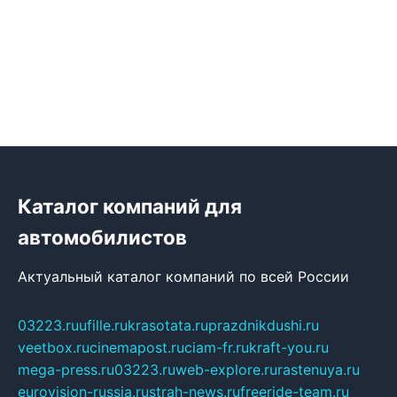
Каталог компаний для
автомобилистов
Актуальный каталог компаний по всей России
03223.ru
ufille.ru
krasotata.ru
prazdnikdushi.ru
veetbox.ru
cinemapost.ru
ciam-fr.ru
kraft-you.ru
mega-press.ru
03223.ru
web-explore.ru
rastenuya.ru
eurovision-russia.ru
strah-news.ru
freeride-team.ru