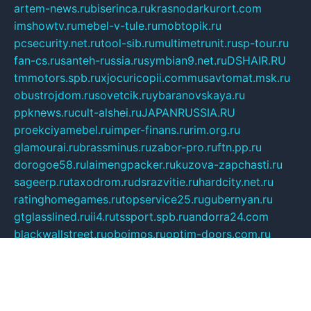
artem-news.ru
biserinca.ru
krasnodarkurort.com
imshowtv.ru
mebel-v-tule.ru
mobtopik.ru
pcsecurity.net.ru
tool-sib.ru
multimetrunit.ru
sp-tour.ru
fan-cs.ru
santeh-russia.ru
symbian9.net.ru
DSHAIR.RU
tmmotors.spb.ru
xjocuricopii.com
musavtomat.msk.ru
obustrojdom.ru
sovetcik.ru
ybaranovskaya.ru
ppknews.ru
cult-alshei.ru
JAPANRUSSIA.RU
proekciyamebel.ru
imper-finans.ru
rim.org.ru
glamourai.ru
brassminus.ru
zabor-pro.ru
ftn.pp.ru
dorogoe58.ru
laimengpacker.ru
kuzova-zapchasti.ru
sageerp.ru
taxodrom.ru
dsrazvitie.ru
hardcity.net.ru
ratinghomegames.ru
topservice25.ru
gubernyan.ru
gtglasslined.ru
ii4.ru
tssport.spb.ru
andorra24.com
blackwallstreet.ru
oboimos.ru
optim-doors.com.ru
ikuch.ru
nycr.org.ru
npa21.ru
vremya-ch.spb.ru
desert000.ru
ivtorgi.ru
ifiori.ru
catalog-statei.ru
dcv.org.ru
spetsmaster174.ru
ipkameryhiseeu.ru
dum26.ru
ruspol.spb.ru
fr-opendp.ru
kam-solnyshko.ru