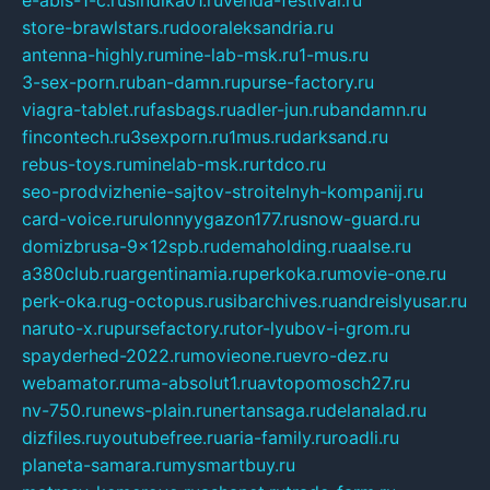
e-abis-1-c.ru
sindika01.ru
venda-festival.ru
store-brawlstars.ru
dooraleksandria.ru
antenna-highly.ru
mine-lab-msk.ru
1-mus.ru
3-sex-porn.ru
ban-damn.ru
purse-factory.ru
viagra-tablet.ru
fasbags.ru
adler-jun.ru
bandamn.ru
fincontech.ru
3sexporn.ru
1mus.ru
darksand.ru
rebus-toys.ru
minelab-msk.ru
rtdco.ru
seo-prodvizhenie-sajtov-stroitelnyh-kompanij.ru
card-voice.ru
rulonnyygazon177.ru
snow-guard.ru
domizbrusa-9x12spb.ru
demaholding.ru
aalse.ru
a380club.ru
argentinamia.ru
perkoka.ru
movie-one.ru
perk-oka.ru
g-octopus.ru
sibarchives.ru
andreislyusar.ru
naruto-x.ru
pursefactory.ru
tor-lyubov-i-grom.ru
spayderhed-2022.ru
movieone.ru
evro-dez.ru
webamator.ru
ma-absolut1.ru
avtopomosch27.ru
nv-750.ru
news-plain.ru
nertansaga.ru
delanalad.ru
dizfiles.ru
youtubefree.ru
aria-family.ru
roadli.ru
planeta-samara.ru
mysmartbuy.ru