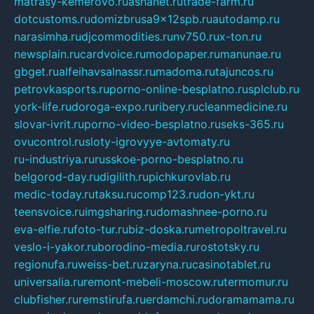
matrasy-kemerovo.ru
ashanet.ru
trade-farm.ru
dotcustoms.ru
domizbrusa9x12spb.ru
autodamp.ru
narasimha.ru
djcommodities.ru
nv750.ru
x-ton.ru
newsplain.ru
cardvoice.ru
modopaper.ru
manunae.ru
gbget.ru
alfeihavsalnassr.ru
madoma.ru
tajuncos.ru
petrovkasports.ru
porno-online-besplatno.ru
splclub.ru
york-life.ru
doroga-expo.ru
ribery.ru
cleanmedicine.ru
slovar-ivrit.ru
porno-video-besplatno.ru
seks-365.ru
ovucontrol.ru
sloty-igrovyye-avtomaty.ru
ru-industriya.ru
russkoe-porno-besplatno.ru
belgorod-day.ru
digilith.ru
pichkurovlab.ru
medic-today.ru
taksu.ru
comp123.ru
don-ykt.ru
teensvoice.ru
imgsharing.ru
domashnee-porno.ru
eva-elfie.ru
foto-tur.ru
biz-doska.ru
metropoltravel.ru
veslo-i-yakor.ru
borodino-media.ru
rostotsky.ru
regionufa.ru
weiss-bet.ru
zaryna.ru
casinotablet.ru
universalia.ru
remont-mebeli-moscow.ru
termomur.ru
clubfisher.ru
remstirufa.ru
erdamchi.ru
doramamama.ru