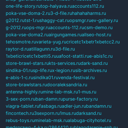
one-life-story.ru
top-halyava.ru
accounts112.ru
poka-vse-doma-2.ru
3-d-file.ru
hahahaharms.ru
g2012.ru
tst-1.ru
shaggy-cat.ru
opsmgr.ru
ev-gallery.ru
g-2012.ru
ops-mgr.ru
accounts-112.ru
csm-demo.ru
poka-vse-doma2.ru
airgungames.ru
allseo-host.ru
tehosmotre.ru
varieta-yug.ru
cricetc1xbetr1xbetcc2.ru
raytor-d.ru
atillagunn.ru
3d-file.ru
1xbeticricetc1xbetti5.ru
uafoot-statti.ru
e-abis1c.ru
store-brawl-stars.ru
kts-services.ru
dark-sand.ru
sindika-01.ru
sp-life.ru
x-legion.ru
sib-archives.ru
e-abis-1-c.ru
sindika01.ru
venda-festival.ru
store-brawlstars.ru
dooraleksandria.ru
antenna-highly.ru
mine-lab-msk.ru
1-mus.ru
3-sex-porn.ru
ban-damn.ru
purse-factory.ru
viagra-tablet.ru
fasbags.ru
adler-jun.ru
bandamn.ru
fincontech.ru
3sexporn.ru
1mus.ru
darksand.ru
rebus-toys.ru
minelab-msk.ru
alabuga-cityhotel.ru
medsprawo-4-ka.ru
2864420.ru
blagodarenie-spb.ru