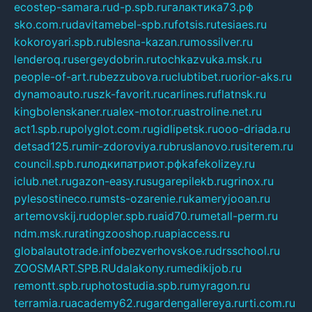
ecostep-samara.ru
d-p.spb.ru
галактика73.рф
sko.com.ru
davitamebel-spb.ru
fotsis.ru
tesiaes.ru
kokoroyari.spb.ru
blesna-kazan.ru
mossilver.ru
lenderoq.ru
sergeydobrin.ru
tochkazvuka.msk.ru
people-of-art.ru
bezzubova.ru
clubtibet.ru
orior-aks.ru
dynamoauto.ru
szk-favorit.ru
carlines.ru
flatnsk.ru
kingbolenskaner.ru
alex-motor.ru
astroline.net.ru
act1.spb.ru
polyglot.com.ru
gidlipetsk.ru
ooo-driada.ru
detsad125.ru
mir-zdoroviya.ru
bruslanovo.ru
siterem.ru
council.spb.ru
лодкипатриот.рф
kafekolizey.ru
iclub.net.ru
gazon-easy.ru
sugarepilekb.ru
grinox.ru
pylesostineco.ru
msts-ozarenie.ru
kameryjooan.ru
artemovskij.ru
dopler.spb.ru
aid70.ru
metall-perm.ru
ndm.msk.ru
ratingzooshop.ru
apiaccess.ru
globalautotrade.info
bezverhovskoe.ru
drsschool.ru
ZOOSMART.SPB.RU
dalakony.ru
medikijob.ru
remontt.spb.ru
photostudia.spb.ru
myragon.ru
terramia.ru
academy62.ru
gardengallereya.ru
rti.com.ru