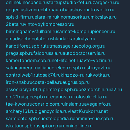
onlinekinospace.ru
startupstudio-fefu.ru
zarges-ru.ru
gegenjustizunrecht.ru
autobalashov.ru
utrovortu.ru
spiski-firm.ru
elara-m.ru
kinomusorka.ru
mkcslava.ru
2bets.ru
vintovoykompressor.ru
birminghamvsfulham.ru
sarmat-komp.ru
pioneeri.ru
amadis-chocolate.ru
shkurki-karakulya.ru
kanotiforet.spb.ru
tutmassage.ru
ecolog.org.ru
praga.spb.ru
falcorussia.ru
autodoctorservis.ru
kamertondom.spb.ru
net-life.net.ru
avto-vozim.ru
sakhcamera.ru
alliance-electro.spb.ru
stroyavt.ru
controlweb1.ru
tdsak74.ru
kinzozo-ru.ru
kvotka.ru
iron-snab.ru
costa-bella.ru
eugrus.pp.ru
associaciya39.ru
primexpo.spb.ru
bezmorchin.ru
ia2.ru
cpt21.ru
ispecspb.ru
regahost.ru
kolosok-elita.ru
tae-kwon.ru
consrio.com.ru
insiam.ru
avegainfo.ru
archery161.ru
bigencyclica.ru
vlast16.ru
korru.net
sarmiento.spb.su
extelopedia.ru
lammin-suo.spb.ru
iskatour.spb.ru
snpi.org.ru
running-line.ru