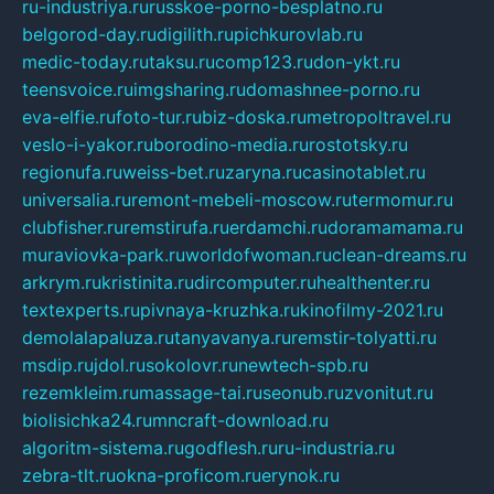
ru-industriya.ru
russkoe-porno-besplatno.ru
belgorod-day.ru
digilith.ru
pichkurovlab.ru
medic-today.ru
taksu.ru
comp123.ru
don-ykt.ru
teensvoice.ru
imgsharing.ru
domashnee-porno.ru
eva-elfie.ru
foto-tur.ru
biz-doska.ru
metropoltravel.ru
veslo-i-yakor.ru
borodino-media.ru
rostotsky.ru
regionufa.ru
weiss-bet.ru
zaryna.ru
casinotablet.ru
universalia.ru
remont-mebeli-moscow.ru
termomur.ru
clubfisher.ru
remstirufa.ru
erdamchi.ru
doramamama.ru
muraviovka-park.ru
worldofwoman.ru
clean-dreams.ru
arkrym.ru
kristinita.ru
dircomputer.ru
healthenter.ru
textexperts.ru
pivnaya-kruzhka.ru
kinofilmy-2021.ru
demolalapaluza.ru
tanyavanya.ru
remstir-tolyatti.ru
msdip.ru
jdol.ru
sokolovr.ru
newtech-spb.ru
rezemkleim.ru
massage-tai.ru
seonub.ru
zvonitut.ru
biolisichka24.ru
mncraft-download.ru
algoritm-sistema.ru
godflesh.ru
ru-industria.ru
zebra-tlt.ru
okna-proficom.ru
erynok.ru