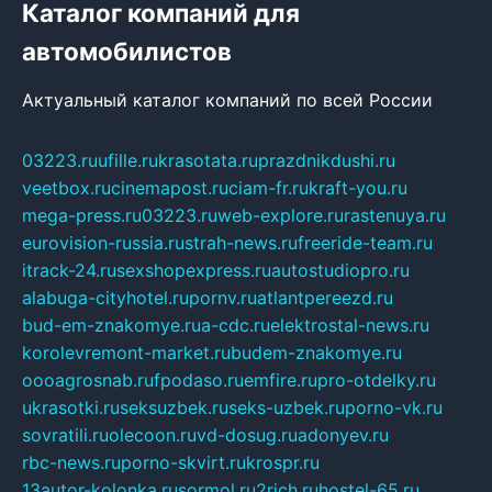
Каталог компаний для
автомобилистов
Актуальный каталог компаний по всей России
03223.ru
ufille.ru
krasotata.ru
prazdnikdushi.ru
veetbox.ru
cinemapost.ru
ciam-fr.ru
kraft-you.ru
mega-press.ru
03223.ru
web-explore.ru
rastenuya.ru
eurovision-russia.ru
strah-news.ru
freeride-team.ru
itrack-24.ru
sexshopexpress.ru
autostudiopro.ru
alabuga-cityhotel.ru
pornv.ru
atlantpereezd.ru
bud-em-znakomye.ru
a-cdc.ru
elektrostal-news.ru
korolevremont-market.ru
budem-znakomye.ru
oooagrosnab.ru
fpodaso.ru
emfire.ru
pro-otdelky.ru
ukrasotki.ru
seksuzbek.ru
seks-uzbek.ru
porno-vk.ru
sovratili.ru
olecoon.ru
vd-dosug.ru
adonyev.ru
rbc-news.ru
porno-skvirt.ru
krospr.ru
13autor-kolonka.ru
sormol.ru
2rich.ru
hostel-65.ru