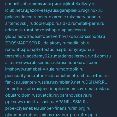
council.spb.ru
лодкипатриот.рф
kafekolizey.ru
iclub.net.ru
gazon-easy.ru
sugarepilekb.ru
grinox.ru
pylesostineco.ru
msts-ozarenie.ru
kameryjooan.ru
artemovskij.ru
dopler.spb.ru
aid70.ru
metall-perm.ru
ndm.msk.ru
ratingzooshop.ru
apiaccess.ru
globalautotrade.info
bezverhovskoe.ru
drsschool.ru
ZOOSMART.SPB.RU
dalakony.ru
medikijob.ru
remontt.spb.ru
photostudia.spb.ru
myragon.ru
terramia.ru
academy62.ru
gardengallereya.ru
rti.com.ru
artem-news.ru
biserinca.ru
krasnodarkurort.com
imshowtv.ru
mebel-v-tule.ru
mobtopik.ru
pcsecurity.net.ru
tool-sib.ru
multimetrunit.ru
sp-tour.ru
fan-cs.ru
santeh-russia.ru
symbian9.net.ru
DSHAIR.RU
tmmotors.spb.ru
xjocuricopii.com
musavtomat.msk.ru
obustrojdom.ru
sovetcik.ru
ybaranovskaya.ru
ppknews.ru
cult-alshei.ru
JAPANRUSSIA.RU
proekciyamebel.ru
imper-finans.ru
rim.org.ru
glamourai.ru
brassminus.ru
zabor-pro.ru
ftn.pp.ru