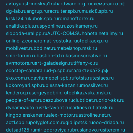
avtoyurist-moskva1.ru
hardware.org.ru
схема-авто.рф
dg-lab.ru
angrup.ru
recruiter.spb.ru
music8.spb.ru
krsk124.ru
kubok.spb.ru
romanofforex.ru
analitikaplus.ru
spyonline.ru
zosikamery.ru
sloboda-ural.pp.ru
AUTO-COM.SU
hohota.net
alimy.ru
online-z.com
aromat-vostoka.ru
otdelkaexp.ru
mobilvest.ru
bbd.net.ru
mebelshop.msk.ru
smp-forum.ru
bastion-td.ru
kosmoscreative.ru
avrmotors.ru
art-galadesign.ru
tiffany-c.ru
ecostep-samara.ru
d-p.spb.ru
галактика73.рф
sko.com.ru
davitamebel-spb.ru
fotsis.ru
tesiaes.ru
kokoroyari.spb.ru
blesna-kazan.ru
mossilver.ru
lenderoq.ru
sergeydobrin.ru
tochkazvuka.msk.ru
people-of-art.ru
bezzubova.ru
clubtibet.ru
orior-aks.ru
dynamoauto.ru
szk-favorit.ru
carlines.ru
flatnsk.ru
kingbolenskaner.ru
alex-motor.ru
astroline.net.ru
act1.spb.ru
polyglot.com.ru
gidlipetsk.ru
ooo-driada.ru
detsad125.ru
mir-zdoroviya.ru
bruslanovo.ru
siterem.ru