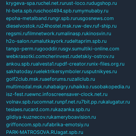
krygeva-spa.ru
chel.net.ru
rust-loco.ru
dugshop.ru
hl-beta.spb.ru
school494.spb.ru
mymubaby.ru
epoha-metalband.ru
ngr.spb.ru
rusgosnews.com
dieselvostok.ru
24hostel.msk.ru
w-dev.ru
f-ship.ru
regsmi.ru
filmnetwork.ru
malinasp.ru
kinosvin.ru
h2o-salon.ru
malutkayork.ru
deltaprim.spb.ru
tango-perm.ru
gooddir.ru
sgv.su
multiki-online.com
webkrasotki.com
cherinvest.ru
detskiy-ostrov.ru
ankou.spb.ru
alvesta1.ru
pdf-creator.ru
nix-files.org.ru
sakhatoday.ru
elektrikersymboler.ru
sputnikyes.ru
golf2club.msk.ru
aeforums.ru
zallclub.ru
multimodal.msk.ru
habaigry.ru
haikko.ru
sobakopedia.ru
isz-fest.ru
ewnc.info
screensaver-clock.net.ru
volnav.spb.ru
comnat.ru
npf.net.ru
7bit.pp.ru
kalugatur.ru
tesiaes.ru
card.com.ru
kazanka.spb.ru
gildiya-kuznecov.ru
kameryboavision.ru
griffoncom.spb.ru
fabrika-emotsiy.ru
PARK-MATROSOVA.RU
agat.spb.ru