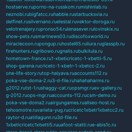
hostserve.ru
porno-na-russkom.ru
mishinlab.ru
neznobi.ru
bigfatcc.ru
habble.ru
starbucksvia.ru
delfinet.ru
silvernano.ru
elestal.ru
vektor-doroga.ru
velotrenajery.ru
pronso54.ru
lenasever.ru
lovinskix.ru
show-pets.ru
smartnews03.ru
discofoxworld.ru
miraclecoon.ru
pongup.ru
hostel65.ru
liura.ru
glasspb.ru
firehunters.ru
gribowo.ru
gnalis.ru
bulkitula.ru
hometown-france.ru
1-xbeticricetc-1-xbetti-5.ru
shop-garena.ru
cricetc-1-xbetr-1-xbetcc-2.ru
one-life-story.ru
top-halyava.ru
accounts112.ru
poka-vse-doma-2.ru
3-d-file.ru
hahahaharms.ru
g2012.ru
tst-1.ru
shaggy-cat.ru
opsmgr.ru
ev-gallery.ru
g-2012.ru
ops-mgr.ru
accounts-112.ru
csm-demo.ru
poka-vse-doma2.ru
airgungames.ru
allseo-host.ru
tehosmotre.ru
varieta-yug.ru
cricetc1xbetr1xbetcc2.ru
raytor-d.ru
atillagunn.ru
3d-file.ru
1xbeticricetc1xbetti5.ru
uafoot-statti.ru
e-abis1c.ru