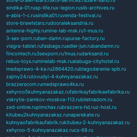
store-brawl-stars.ru
kts-services.ru
dark-sand.ru
sindika-01.ru
sp-life.ru
x-legion.ru
sib-archives.ru
e-abis-1-c.ru
sindika01.ru
venda-festival.ru
store-brawlstars.ru
dooraleksandria.ru
antenna-highly.ru
mine-lab-msk.ru
1-mus.ru
3-sex-porn.ru
ban-damn.ru
purse-factory.ru
viagra-tablet.ru
fasbags.ru
adler-jun.ru
bandamn.ru
fincontech.ru
3sexporn.ru
1mus.ru
darksand.ru
rebus-toys.ru
minelab-msk.ru
alabuga-cityhotel.ru
medsprawo-4-ka.ru
2864420.ru
blagodarenie-spb.ru
zajmy24.ru
tovudyi-4-kuhnyanazakaz.ru
brazzerscom.ru
medsprawo4ka.ru
xehyroo5kuhnyanazakaz.ru
fabrikayfabrikaefabrika.ru
vskrytie-zamkov-moskva-113.ru
biletnadom.ru
zed-online.ru
pimchax.ru
brazzers-hd.ru
z-host.ru
kitubeu2kuhnyanazakaz.ru
naperekate.ru
kuhnyaofabrikaufabrik.ru
kitubeu-2-kuhnyanazakaz.ru
xehyroo-5-kuhnyanazakaz.ru
cs-68.ru