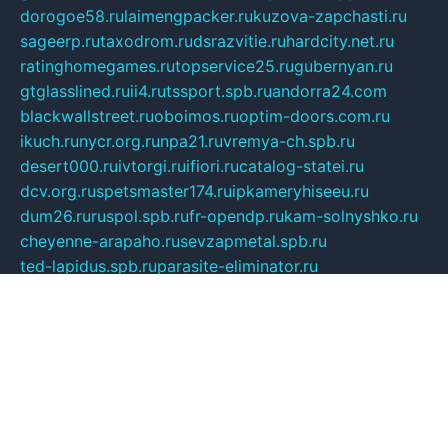
dorogoe58.ru
laimengpacker.ru
kuzova-zapchasti.ru
sageerp.ru
taxodrom.ru
dsrazvitie.ru
hardcity.net.ru
ratinghomegames.ru
topservice25.ru
gubernyan.ru
gtglasslined.ru
ii4.ru
tssport.spb.ru
andorra24.com
blackwallstreet.ru
oboimos.ru
optim-doors.com.ru
ikuch.ru
nycr.org.ru
npa21.ru
vremya-ch.spb.ru
desert000.ru
ivtorgi.ru
ifiori.ru
catalog-statei.ru
dcv.org.ru
spetsmaster174.ru
ipkameryhiseeu.ru
dum26.ru
ruspol.spb.ru
fr-opendp.ru
kam-solnyshko.ru
cheyenne-arapaho.ru
sevzapmetal.spb.ru
ted-lapidus.spb.ru
parasite-eliminator.ru
sigma-complete.ru
modernworld.ru
dama-moda.ru
eholot-group.ru
sk-nvkz.ru
DRONGOLD.RU
democratia2.ru
i-farmer.ru
mass-sport.org
jablonex.spb.ru
bookmess.ru
linkword.ru
refineua.com.ru
cs-spec.net.ru
altay-mebel.ru
DNK-THEATRE.RU
mechaniks.spb.ru
ipcamtechage.ru
skosta.ru
a-sun.ru
stroy-ldsp.ru
snowlands.org.ru