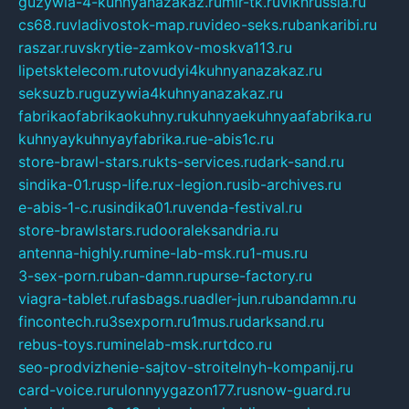
guzywia-4-kuhnyanazakaz.ru
mir-tk.ru
vlknrussia.ru
cs68.ru
vladivostok-map.ru
video-seks.ru
bankaribi.ru
raszar.ru
vskrytie-zamkov-moskva113.ru
lipetsktelecom.ru
tovudyi4kuhnyanazakaz.ru
seksuzb.ru
guzywia4kuhnyanazakaz.ru
fabrikaofabrikaokuhny.ru
kuhnyaekuhnyaafabrika.ru
kuhnyaykuhnyayfabrika.ru
e-abis1c.ru
store-brawl-stars.ru
kts-services.ru
dark-sand.ru
sindika-01.ru
sp-life.ru
x-legion.ru
sib-archives.ru
e-abis-1-c.ru
sindika01.ru
venda-festival.ru
store-brawlstars.ru
dooraleksandria.ru
antenna-highly.ru
mine-lab-msk.ru
1-mus.ru
3-sex-porn.ru
ban-damn.ru
purse-factory.ru
viagra-tablet.ru
fasbags.ru
adler-jun.ru
bandamn.ru
fincontech.ru
3sexporn.ru
1mus.ru
darksand.ru
rebus-toys.ru
minelab-msk.ru
rtdco.ru
seo-prodvizhenie-sajtov-stroitelnyh-kompanij.ru
card-voice.ru
rulonnyygazon177.ru
snow-guard.ru