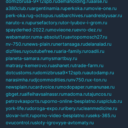
domizbrusa-9x12spb.ru
demaholding.ru
aalse.ru
a380club.ru
argentinamia.ru
perkoka.ru
movie-one.ru
perk-oka.ru
g-octopus.ru
sibarchives.ru
andreislyusar.ru
naruto-x.ru
pursefactory.ru
tor-lyubov-i-grom.ru
spayderhed-2022.ru
movieone.ru
evro-dez.ru
webamator.ru
ma-absolut1.ru
avtopomosch27.ru
nv-750.ru
news-plain.ru
nertansaga.ru
delanalad.ru
dizfiles.ru
youtubefree.ru
aria-family.ru
roadli.ru
planeta-samara.ru
mysmartbuy.ru
matrasy-kemerovo.ru
ashanet.ru
trade-farm.ru
dotcustoms.ru
domizbrusa9x12spb.ru
autodamp.ru
narasimha.ru
djcommodities.ru
nv750.ru
x-ton.ru
newsplain.ru
cardvoice.ru
modopaper.ru
manunae.ru
gbget.ru
alfeihavsalnassr.ru
madoma.ru
tajuncos.ru
petrovkasports.ru
porno-online-besplatno.ru
splclub.ru
york-life.ru
doroga-expo.ru
ribery.ru
cleanmedicine.ru
slovar-ivrit.ru
porno-video-besplatno.ru
seks-365.ru
ovucontrol.ru
sloty-igrovyye-avtomaty.ru